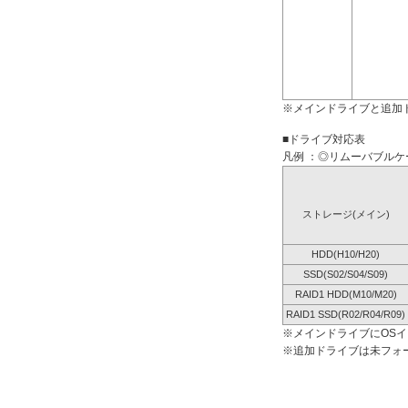
※メインドライブと追加
■ドライブ対応表
凡例 ：◎リムーバブルケー
ストレージ(メイン)
HDD(H10/H20)
SSD(S02/S04/S09)
RAID1 HDD(M10/M20)
RAID1 SSD(R02/R04/R09)
※メインドライブにOS
※追加ドライブは未フォ