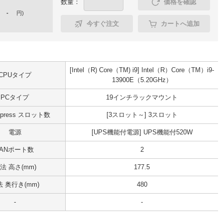
数量：
価格を確認
-
円
)
今すぐ注文
カートへ追加
[Intel（R) Core（TM) i9] Intel（R）Core（TM）i9-
CPUタイプ
13900E（5.20GHz）
PCタイプ
19インチラックマウント
Express スロット数
[3スロット～] 3スロット
電源
[UPS機能付電源] UPS機能付520W
LANポート数
2
法 高さ(mm)
177.5
 奥行き(mm)
480
-
-