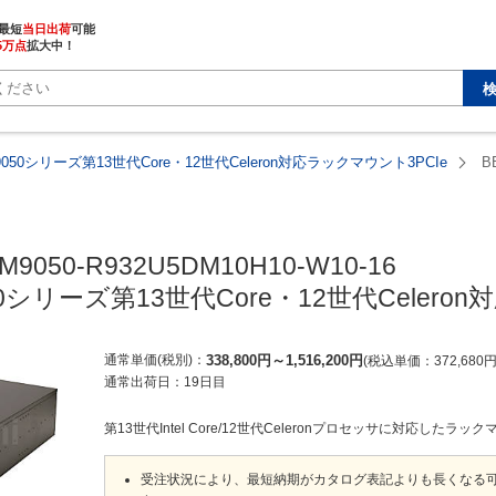
最短
当日出荷
5万点
拡大中！
9050シリーズ第13世代Core・12世代Celeron対応ラックマウント3PCIe
B
M9050-R932U5DM10H10-W10-16

50シリーズ第13世代Core・12世代Celero
通常単価(税別)
338,800
円
～
1,516,200
円
税込単価
372,680
通常出荷日：
19日目
第13世代Intel Core/12世代Celeronプロセッサに対応したラ
受注状況により、最短納期がカタログ表記よりも長くなる