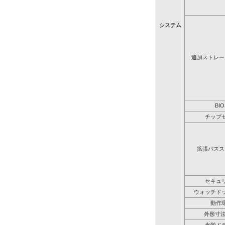
システム
追加ストレー
BIO
チップ
拡張バスス
セキュ
ウォッチド
動作
外形寸法