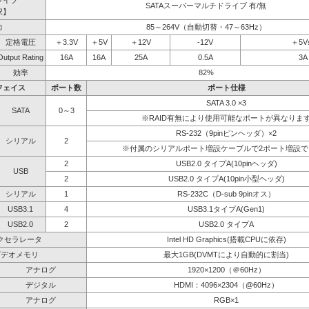
ライブ
SATAスーパーマルチドライブ 有/無
択】
力
85～264V（自動切替・47～63Hz）
定格電圧
＋3.3V
＋5V
＋12V
-12V
＋5V
Output Rating
16A
16A
25A
0.5A
3A
効率
82%
フェイス
ポート数
ポート仕様
SATA 3.0 ×3
SATA
0～3
※RAID有無により使用可能なポートが異なりま
RS-232（9pinピンヘッダ）×2
シリアル
2
※付属のシリアルポート増設ケーブルで2ポート増設で
2
USB2.0 タイプA(10pinヘッダ)
USB
2
USB2.0 タイプA(10pin小型ヘッダ)
シリアル
1
RS-232C（D-sub 9pinオス）
USB3.1
4
USB3.1タイプA(Gen1)
USB2.0
2
USB2.0 タイプA
クセラレータ
Intel HD Graphics(搭載CPUに依存)
ビデオメモリ
最大1GB(DVMTにより自動的に割当)
アナログ
1920×1200（＠60Hz）
デジタル
HDMI：4096×2304（@60Hz）
アナログ
RGB×1