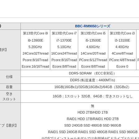
番
BBC-RM9050シリーズ
第13世代Core i9
第13世代Core i7
第13世代Core i5
第13世代Core i3
i9-13900E
i7-13700E
i5-13500E
i3-13100E
5.20GHz
5.10GHz
4.60GHz
4.40GHz
選択】
24Core32Thread
16Core24Thread
14Core/20Tread
4Core/8Tread
Pcore:8/16Tread
Pcore:8/16Tread
PCore:6/12Thread
PCore:4/8Thread
Ecore:16/16Tread
Ecore:8/8Tread
Ecore:8/8Tread
Ecore 0
DDR5-SDRAM （ECC非対応）
仕様
DDR5 (転送速度：4400MT/s)
容量
16GB(16GBx1)/32GB(16GBx2)/64GB（32GBx2）
空き
16GB：1スロット 32GB、64GB：空きスロットなし
スロット
無
HDD 2TB/HDD 1TB
RAID1 HDD 1TB/RAID1 HDD 2TB
イブ【選択】
SSD 240GB SSD 480GB SSD 960GB
RAID1 SSD 240GB RAID1 SSD 480GB RAID1 SSD 960GB
※OSプリインストールモデルでは全領域がCドライブとなりま