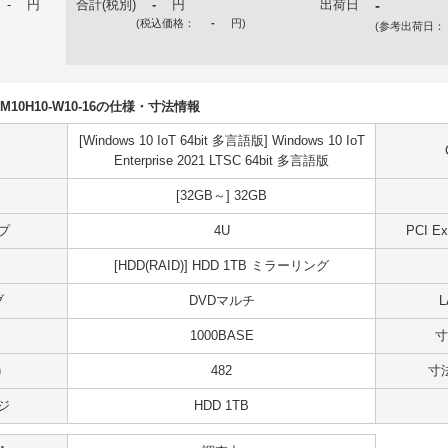
-
円
合計(税別)
-
円
出荷日
-
(税込価格：
-
円
)
(参考出荷日：
U5DM10H10-W10-16の仕様・寸法情報
[Windows 10 IoT 64bit 多言語版] Windows 10 IoT
Enterprise 2021 LTSC 64bit 多言語版
[32GB～] 32GB
プ
4U
PCI 
[HDD(RAID)] HDD 1TB ミラーリング
ブ
DVDマルチ
1000BASE
寸
)
482
寸法
ジ
HDD 1TB