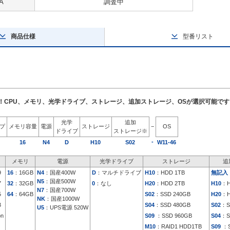
A
調査中
商品仕様
型番リスト
了！CPU、メモリ、光学ドライブ、ストレージ、追加ストレージ、OSが選択可能です
光学
追加
イプ
メモリ容量
電源
ストレージ
−
OS
ドライブ
ストレージ※
-
16
N4
D
H10
S02
W11-46
メモリ
電源
光学ドライブ
ストレージ
追
9
16
：16GB
N4
：国産400W
D
：マルチドライブ
H10
：HDD 1TB
無記入
N5
：国産500W
7
32
：32GB
0
：なし
H20
：HDD 2TB
H10
：H
N7
：国産700W
5
64
：64GB
S02
：SSD 240GB
H20
：H
NK
：国産1000W
3
S04
：SSD 480GB
S02
：S
U5
：UPS電源 520W
on
S09
：SSD 960GB
S04
：S
M10
：RAID1 HDD1TB
S09
：S