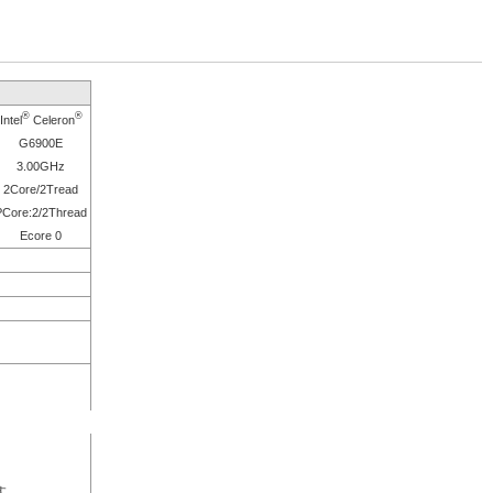
®
®
Intel
Celeron
G6900E
3.00GHz
2Core/2Tread
PCore:2/2Thread
Ecore 0
す。