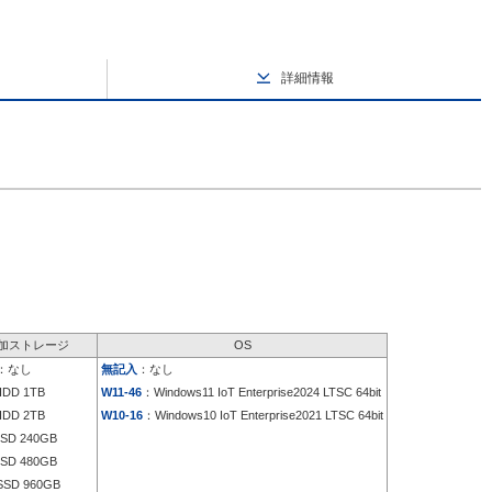
詳細情報
加ストレージ
OS
：なし
無記入
：なし
DD 1TB
W11-46
：Windows11 IoT Enterprise2024 LTSC 64bit
DD 2TB
W10-16
：Windows10 IoT Enterprise2021 LTSC 64bit
SD 240GB
SD 480GB
SD 960GB