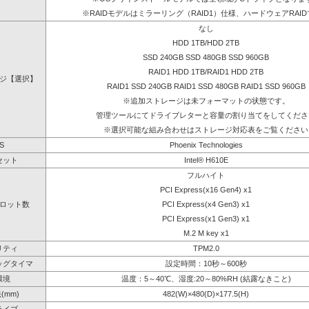
※RAIDモデルはミラーリング（RAID1）仕様、ハードウェアRAI
なし
HDD 1TB/HDD 2TB
SSD 240GB SSD 480GB SSD 960GB
RAID1 HDD 1TB/RAID1 HDD 2TB
ジ【選択】
RAID1 SSD 240GB RAID1 SSD 480GB RAID1 SSD 960GB
※追加ストレージは未フォーマットの状態です。
管理ツールにてドライブレターと容量の割り当てをしてくださ
※選択可能な組み合わせはストレージ対応表をご覧ください
S
Phoenix Technologies
セット
Intel® H610E
フルハイト
PCI Express(x16 Gen4) x1
ロット数
PCI Express(x4 Gen3) x1
PCI Express(x1 Gen3) x1
M.2 M key x1
リティ
TPM2.0
ッグタイマ
設定時間：10秒～600秒
環境
温度：5～40℃、湿度:20～80%RH (結露なきこと)
(mm)
482(W)×480(D)×177.5(H)