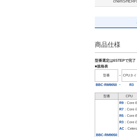
chemSHERP
追加ストレージ
HDD 1TB
解除
出荷日
商品仕様
すべて
19日以内
型番選定は6STEPで完
■規格表
型番
−
CPUタ
-
BBC-RM9050
R3
型番
CPU
R9
：Core i
R7
：Core i
R5
：Core i
R3
：Core i
AC
：Celer
BBC-RM9050