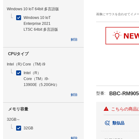
Windows 10 IoT 64bit 多言語版
画像にマウスを合わせてイメ
Windows 10 IoT
Enterprise 2021
LTSC 64bit 多言語版
解除
CPUタイプ
Intel（R) Core（TM) i9
Intel（R）
Core（TM）i9-
13900E（5.20GHz）
BBC-RM905
型番
:
解除
こちらの商品
メモリ容量
32GB～
類似品
32GB
解除