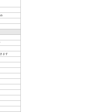
sb
す
きます