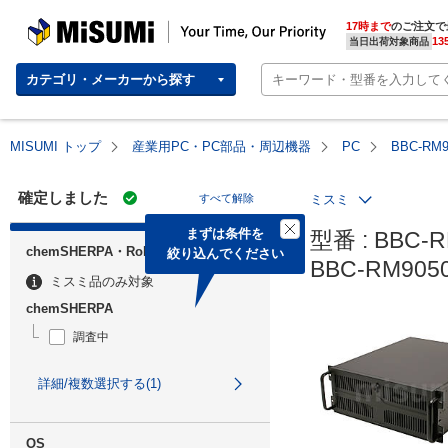
MISUMI | Your Time, Our Priority
17時まで
のご注文で
13
当日出荷対象商品
カテゴリ・メーカーから探す
MISUMI トップ
産業用PC・PC部品・周辺機器
PC
BBC-RM
確定しました
すべて解除
ミスミ
まずは条件を

型番 : BBC-R
chemSHERPA・RoHS
絞り込んでください
BBC-RM90
ミスミ品のみ対象
chemSHERPA
調査中
詳細/複数選択する(1)
OS