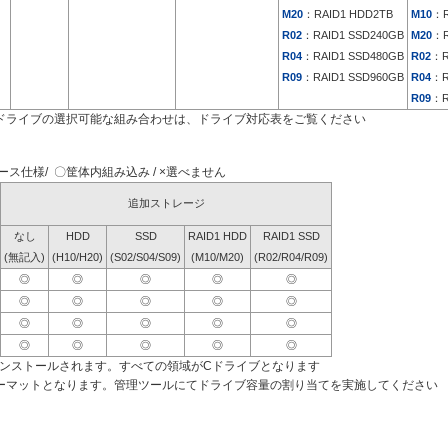
M20
：RAID1 HDD2TB
M10
：R
R02
：RAID1 SSD240GB
M20
：R
R04
：RAID1 SSD480GB
R02
：R
R09
：RAID1 SSD960GB
R04
：R
R09
：R
ドライブの選択可能な組み合わせは、ドライブ対応表をご覧ください
ス仕様/ 〇筐体内組み込み / ×選べません
追加ストレージ
なし
HDD
SSD
RAID1 HDD
RAID1 SSD
(無記入)
(H10/H20)
(S02/S04/S09)
(M10/M20)
(R02/R04/R09)
◎
◎
◎
◎
◎
◎
◎
◎
◎
◎
◎
◎
◎
◎
◎
◎
◎
◎
◎
◎
インストールされます。すべての領域がCドライブとなります
ーマットとなります。管理ツールにてドライブ容量の割り当てを実施してください