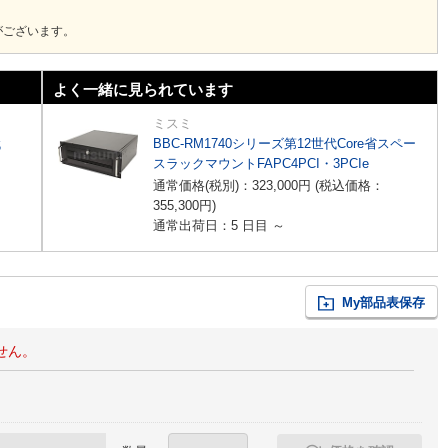
がございます。
よく一緒に見られています
ミスミ
代
BBC-RM1740シリーズ第12世代Core省スペー
スラックマウントFAPC4PCI・3PCIe
通常価格(税別)：
323,000
円
(税込価格：
355,300
円
)
通常出荷日：5 日目 ～
My部品表保存
せん。