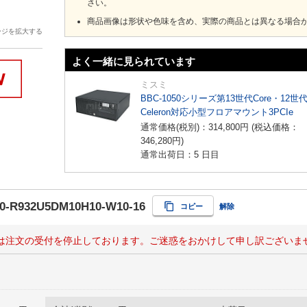
さい。
商品画像は形状や色味を含め、実際の商品とは異なる場合
ージを拡大する
よく一緒に見られています
ミスミ
BBC-1050シリーズ第13世代Core・12世
Celeron対応小型フロアマウント3PCIe
通常価格(税別)：
314,800
円
(税込価格：
346,280
円
)
通常出荷日：5 日目
0-R932U5DM10H10-W10-16
コピー
解除
は注文の受付を停止しております。ご迷惑をおかけして申し訳ございま