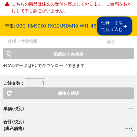
こちらの商品は注文の受付を停止しております。ご迷惑をおか
けして申し訳ございません。
仕様・寸法

型番:
BBC-RM9050-R932U5DM10-W11-46
で絞り込む
仕様・寸法情報
保存
類似品を再検索
※CADデータはPCでダウンロードできます
ご注文数：
価格を確認
単価(税別)
---
合計(税別)
---
(税込価格)
(
---
)