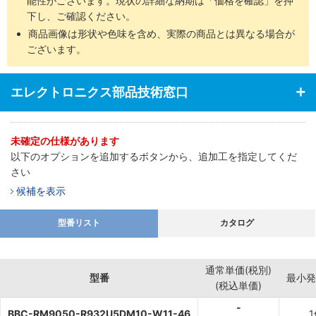
能性がございます。現状の詳細な納期は「価格を確認」を押
下し、ご確認ください。
商品画像は形状や色味を含め、実際の商品とは異なる場合が
ございます。
エレクトロニクス部品技術窓口
未確定の仕様があります
以下のオプションを追加するボタンから、追加工を指定してくだ
さい
候補を表示
型番リスト
カタログ
通常単価(税別)
型番
最小発
(税込単価)
-
BBC-RM9050-R932U5DM10-W11-46
1