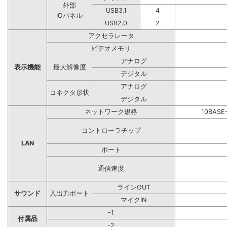
外部
USB3.1
4
IOパネル
USB2.0
2
アクセラレータ
ビデオメモリ
アナログ
表示機能
最大解像度
デジタル
アナログ
コネクタ形状
デジタル
ネットワーク規格
10BASE
コントローラチップ
LAN
ポート
通信速度
ラインOUT
サウンド
入出力ポート
マイクIN
-1
付属品
-2