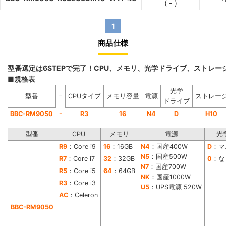
(
-
)
1
商品仕様
型番選定は6STEPで完了！CPU、メモリ、光学ドライブ、ストレ
■規格表
光学
−
型番
CPUタイプ
メモリ容量
電源
ストレー
ドライブ
-
BBC-RM9050
R3
16
N4
D
H10
型番
CPU
メモリ
電源
光
R9
：Core i9
16
：16GB
N4
：国産400W
D
：マ
N5
：国産500W
R7
：Core i7
32
：32GB
0
：な
N7
：国産700W
R5
：Core i5
64
：64GB
NK
：国産1000W
R3
：Core i3
U5
：UPS電源 520W
AC
：Celeron
BBC-RM9050