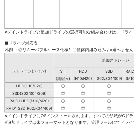
※メインドライブと追加ドライブの選択可能な組み合わせは、ドライ
■ドライブ対応表
凡例 ：◎リムーバブルケース仕様/ 〇筐体内組み込み / ×選べません
追加ストレージ
ストレージ(メイン)
なし
HDD
SSD
RAI
(無記入)
(H10/H20)
(S02/S04/S09)
(M1
HDD(H10/H20)
◎
◎
◎
SSD(S02/S04/S09)
◎
◎
◎
RAID1 HDD(M10/M20)
◎
◎
◎
RAID1 SSD(R02/R04/R09)
◎
◎
◎
※メインドライブにOSインストールされます。すべての領域がCド
※追加ドライブは未フォーマットとなります。管理ツールにてドライ