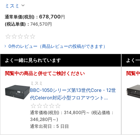
Celeron対応ラックマウント3PCIe
ミスミ
678,700
通常単価(税別)：
円
(税込単価)：
746,570
円
0
0件のレビュー（商品レビューの投稿ができます）
よく一緒に見られています
よく一
閲覧中の商品と併せてご検討ください
閲覧
ミスミ
BBC-1050シリーズ第13世代Core・12世
代Celeron対応小型フロアマウント
3PCIe
0
通常価格(税別)：
314,800
円
～
(税込価格：
346,280
円
～)
通常出荷日：5 日目