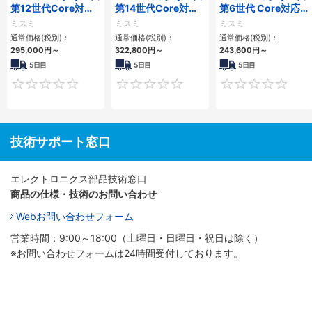
第12世代Core対応
第14世代Core対応
第6世代 Core対応フ
小型フロアマウント
小型フロアマウント
ロアマウントFAPC
ミスミ
ミスミ
ミスミ
PC2PCI/2PCIe
3PCIe
3PCI・3PCIe
通常価格(税別)：
通常価格(税別)：
通常価格(税別)：
295,000
円
～
322,800
円
～
243,600
円
～
5日目
5日目
5日目
0
0
技術サポート窓口
エレクトロニクス部品技術窓口
商品の仕様・技術のお問い合わせ
Webお問い合わせフォーム
営業時間：9:00～18:00（土曜日・日曜日・祝日は除く）
※お問い合わせフォームは24時間受付しております。