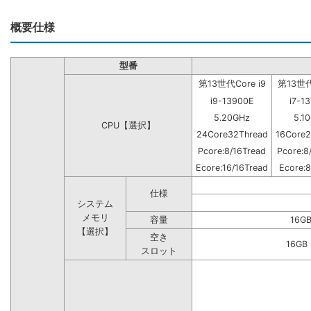
概要仕様
型番
第13世代Core i9
第13世代C
i9-13900E
i7-1
5.20GHz
5.1
CPU【選択】
24Core32Thread
16Core2
Pcore:8/16Tread
Pcore:8
Ecore:16/16Tread
Ecore:8
仕様
システム
メモリ
容量
16G
【選択】
空き
16G
スロット