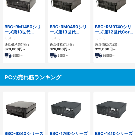
BBC-RM1450シリ
BBC-RM9450シリ
BBC-RM9740シリ
ーズ第13世代
ーズ第13世代
ーズ 第12世代Core
Core・12世代
Core・12世代
対応ラックマウント
ミスミ
ミスミ
ミスミ
Celeron対応ラック
Celeron対応ラック
FAPC4PCI・3PCIe
通常価格(税別)：
通常価格(税別)：
通常価格(税別)：
マウント4PCIe
マウント4PCIe
320,800
円
～
326,800
円
～
329,000
円
～
5
日目～
5
日目～
19
日目～
PCの売れ筋ランキング
BBC-6340シリーズ
BBC-1760シリーズ
BBC-1410シリーズ