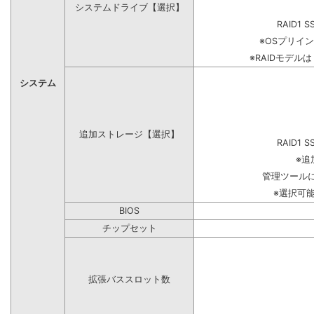
システムドライブ【選択】
RAID1 S
※OSプリイ
※RAIDモデル
システム
追加ストレージ【選択】
RAID1 S
※追
管理ツール
※選択可
BIOS
チップセット
拡張バススロット数