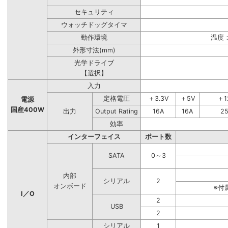
セキュリティ
ウォッチドッグタイマ
動作環境
温度：
外形寸法(mm)
光学ドライブ
【選択】
入力
定格電圧
＋3.3V
＋5V
＋1
電源
国産400W
出力
Output Rating
16A
16A
2
効率
インターフェイス
ポート数
SATA
0～3
内部
シリアル
2
オンボード
※付
I／O
2
USB
2
シリアル
1