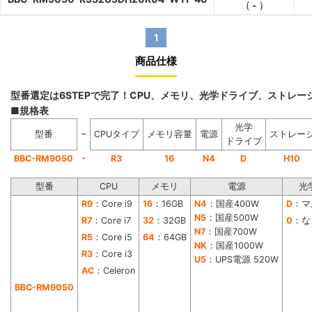
(
-
)
1
商品仕様
型番選定は6STEPで完了！CPU、メモリ、光学ドライブ、ストレ
■規格表
光学
−
型番
CPUタイプ
メモリ容量
電源
ストレー
ドライブ
-
BBC-RM9050
R3
16
N4
D
H10
型番
CPU
メモリ
電源
光
R9
：Core i9
16
：16GB
N4
：国産400W
D
：マ
N5
：国産500W
R7
：Core i7
32
：32GB
0
：な
N7
：国産700W
R5
：Core i5
64
：64GB
NK
：国産1000W
R3
：Core i3
U5
：UPS電源 520W
AC
：Celeron
BBC-RM9050