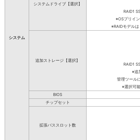
システムドライブ【選択】
RAID1 S
※OSプリイ
※RAIDモデル
システム
追加ストレージ【選択】
RAID1 S
※追
管理ツール
※選択可
BIOS
チップセット
拡張バススロット数