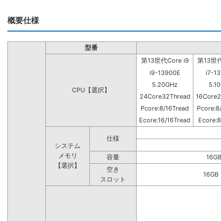
概要仕様
型番
第13世代Core i9
第13世代C
i9-13900E
i7-1
5.20GHz
5.1
CPU【選択】
24Core32Thread
16Core2
Pcore:8/16Tread
Pcore:8
Ecore:16/16Tread
Ecore:8
仕様
システム
メモリ
容量
16G
【選択】
空き
16G
スロット