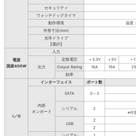
セキュリティ
ウォッチドッグタイマ
動作環境
温度：
外形寸法(mm)
光学ドライブ
【選択】
入力
定格電圧
＋3.3V
＋5V
＋1
電源
国産400W
出力
Output Rating
16A
16A
2
効率
インターフェイス
ポート数
SATA
0～3
内部
シリアル
2
オンボード
※付
I／O
2
USB
2
シリアル
1