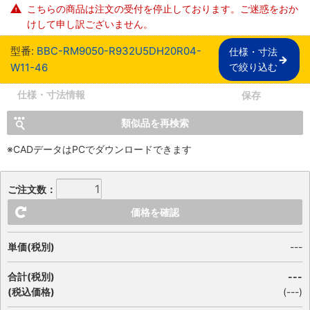
こちらの商品は注文の受付を停止しております。ご迷惑をおか
けして申し訳ございません。
型番:
BBC-RM9050-R932U5DH20R04-
仕様・寸法

W11-46
で絞り込む
仕様・寸法情報
保存
類似品を再検索
※CADデータはPCでダウンロードできます
ご注文数：
価格を確認
単価(税別)
---
合計(税別)
---
(税込価格)
(
---
)