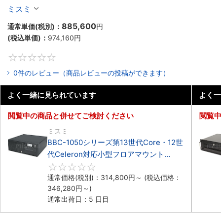
Celeron対応ラックマウント3PCIe
ミスミ
885,600
通常単価(税別)：
円
(税込単価)：
974,160
円
0
0件のレビュー（商品レビューの投稿ができます）
よく一緒に見られています
よく一
閲覧中の商品と併せてご検討ください
閲覧
ミスミ
BBC-1050シリーズ第13世代Core・12世
代Celeron対応小型フロアマウント
3PCIe
0
通常価格(税別)：
314,800
円
～
(税込価格：
346,280
円
～)
通常出荷日：5 日目