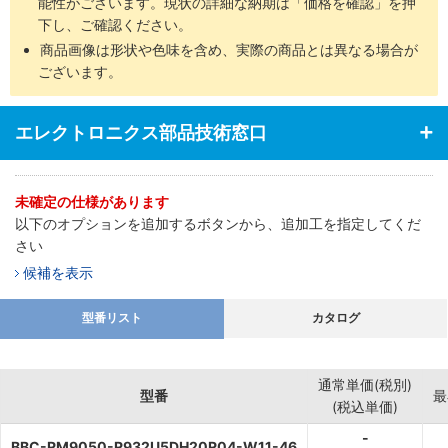
能性がございます。現状の詳細な納期は「価格を確認」を押
下し、ご確認ください。
商品画像は形状や色味を含め、実際の商品とは異なる場合が
ございます。
エレクトロニクス部品技術窓口
未確定の仕様があります
以下のオプションを追加するボタンから、追加工を指定してくだ
さい
候補を表示
型番リスト
カタログ
通常単価(税別)
型番
最
(税込単価)
-
BBC-RM9050-R932U5DH20R04-W11-46