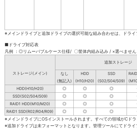
※メインドライブと追加ドライブの選択可能な組み合わせは、ドライ
■ドライブ対応表
凡例 ：◎リムーバブルケース仕様/ 〇筐体内組み込み / ×選べません
追加ストレージ
ストレージ(メイン)
なし
HDD
SSD
RAI
(無記入)
(H10/H20)
(S02/S04/S09)
(M1
HDD(H10/H20)
◎
◎
◎
SSD(S02/S04/S09)
◎
◎
◎
RAID1 HDD(M10/M20)
◎
◎
◎
RAID1 SSD(R02/R04/R09)
◎
◎
◎
※メインドライブにOSインストールされます。すべての領域がCド
※追加ドライブは未フォーマットとなります。管理ツールにてドライ