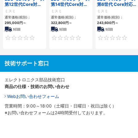
第12世代Core対応
第14世代Core対応
第6世代 Core対応フ
小型フロアマウント
小型フロアマウント
ロアマウントFAPC
ミスミ
ミスミ
ミスミ
PC2PCI/2PCIe
3PCIe
3PCI・3PCIe
通常価格(税別)：
通常価格(税別)：
通常価格(税別)：
295,000
円
～
322,800
円
～
243,600
円
～
5日目
5日目
5日目
0
0
技術サポート窓口
エレクトロニクス部品技術窓口
商品の仕様・技術のお問い合わせ
Webお問い合わせフォーム
営業時間：9:00～18:00（土曜日・日曜日・祝日は除く）
※お問い合わせフォームは24時間受付しております。