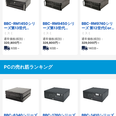
BBC-RM1450シリ
BBC-RM9450シリ
BBC-RM9740シリ
ーズ第13世代
ーズ第13世代
ーズ 第12世代Core
Core・12世代
Core・12世代
対応ラックマウント
ミスミ
ミスミ
ミスミ
Celeron対応ラック
Celeron対応ラック
FAPC4PCI・3PCIe
通常価格(税別)：
通常価格(税別)：
通常価格(税別)：
マウント4PCIe
マウント4PCIe
320,800
円
～
326,800
円
～
329,000
円
～
5
日目～
5
日目～
19
日目～
PCの売れ筋ランキング
BBC-6340シリーズ
BBC-1760シリーズ
BBC-1410シリーズ