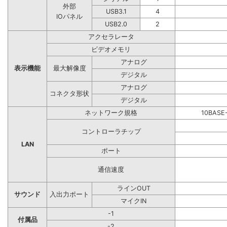
外部
USB3.1
4
IOパネル
USB2.0
2
アクセラレータ
ビデオメモリ
アナログ
表示機能
最大解像度
デジタル
アナログ
コネクタ形状
デジタル
ネットワーク規格
10BASE
コントローラチップ
LAN
ポート
通信速度
ラインOUT
サウンド
入出力ポート
マイクIN
-1
付属品
-2