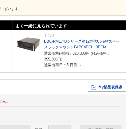
がございます。
よく一緒に見られています
ミスミ
代
BBC-RM1740シリーズ第12世代Core省スペー
スラックマウントFAPC4PCI・3PCIe
通常価格(税別)：
323,000
円
(税込価格：
355,300
円
)
通常出荷日：5 日目 ～
My部品表保存
せん。