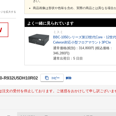
さい。
商品画像は形状や色味を含め、実際の商品とは異なる場合
ージを拡大する
よく一緒に見られています
ミスミ
BBC-1050シリーズ第13世代Core・12世
Celeron対応小型フロアマウント3PCIe
通常価格(税別)：
314,800
円
(税込価格：
346,280
円
)
通常出荷日：5 日目
0-R932U5DH10R02
コピー
解除
は注文の受付を停止しております。ご迷惑をおかけして申し訳ございま