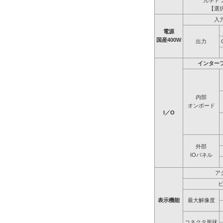
光学ド
【選
入
電源
国産400W
出力
インター
内部
オンボード
I／O
外部
IOパネル
ア
表示機能
最大解像度
コネクタ形状