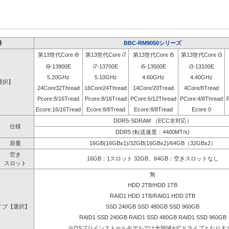
番
BBC-RM9050シリーズ
第13世代Core i9
第13世代Core i7
第13世代Core i5
第13世代Core i3
i9-13900E
i7-13700E
i5-13500E
i3-13100E
5.20GHz
5.10GHz
4.60GHz
4.40GHz
選択】
24Core32Thread
16Core24Thread
14Core/20Tread
4Core/8Tread
Pcore:8/16Tread
Pcore:8/16Tread
PCore:6/12Thread
PCore:4/8Thread
Ecore:16/16Tread
Ecore:8/8Tread
Ecore:8/8Tread
Ecore 0
DDR5-SDRAM （ECC非対応）
仕様
DDR5 (転送速度：4400MT/s)
容量
16GB(16GBx1)/32GB(16GBx2)/64GB（32GBx2）
空き
16GB：1スロット 32GB、64GB：空きスロットなし
スロット
無
HDD 2TB/HDD 1TB
RAID1 HDD 1TB/RAID1 HDD 2TB
イブ【選択】
SSD 240GB SSD 480GB SSD 960GB
RAID1 SSD 240GB RAID1 SSD 480GB RAID1 SSD 960GB
※OSプリインストールモデルでは全領域がCドライブとなりま