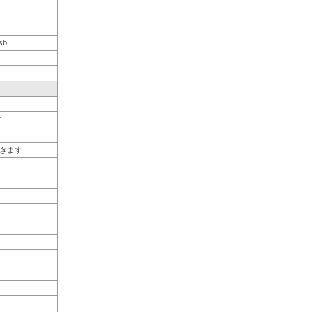
sb
す
きます