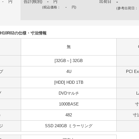
-
円
合計(税別)
-
円
出荷日
-
(税込価格：
-
円
)
(参考出荷日：
U5DH10R02の仕様・寸法情報
無
[32GB～] 32GB
プ
4U
PCI 
[HDD] HDD 1TB
ブ
DVDマルチ
1000BASE
寸
)
482
寸法
ジ
SSD 240GB ミラーリング