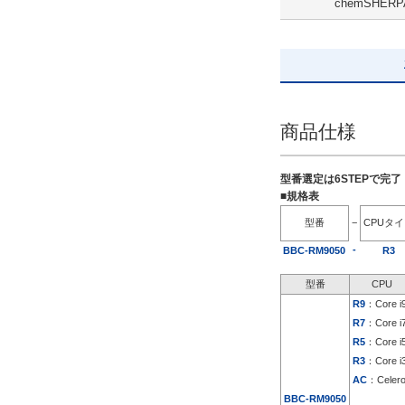
chemSHERP
出荷日
すべて
19日以内
商品仕様
型番選定は6STEPで完
■規格表
型番
−
CPUタ
-
BBC-RM9050
R3
型番
CPU
R9
：Core i
R7
：Core i
R5
：Core i
R3
：Core i
AC
：Celer
BBC-RM9050