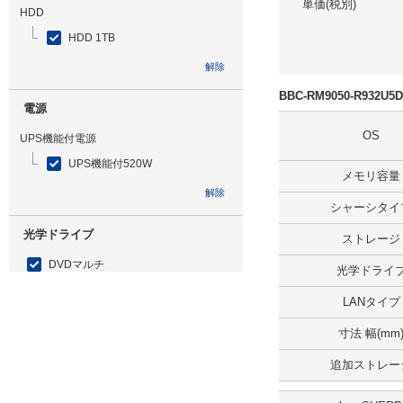
単価(税別)
HDD
HDD 1TB
解除
BBC-RM9050-R932
電源
OS
UPS機能付電源
UPS機能付520W
メモリ容量
解除
シャーシタイ
光学ドライブ
ストレージ
DVDマルチ
光学ドライ
解除
LANタイプ
寸法 幅(mm
追加ストレージ
追加ストレー
SSD 240GB ミラーリング
解除