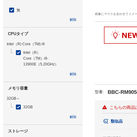
無
画像にマウスを合わせてイメ
解除
CPUタイプ
Intel（R) Core（TM) i9
Intel（R）
Core（TM）i9-
13900E（5.20GHz）
解除
メモリ容量
BBC-RM905
型番
:
32GB～
32GB
こちらの商品
解除
類似品
ストレージ