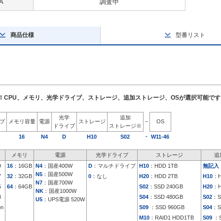
A
調査中
商品仕様
型番リスト
了！CPU、メモリ、光学ドライブ、ストレージ、追加ストレージ、OSが選択可能です
光学
追加
イプ
メモリ容量
電源
ストレージ
−
OS
ドライブ
ストレージ※
-
16
N4
D
H10
S02
W11-46
メモリ
電源
光学ドライブ
ストレージ
追
9
16
：16GB
N4
：国産400W
D
：マルチドライブ
H10
：HDD 1TB
無記入
N5
：国産500W
7
32
：32GB
0
：なし
H20
：HDD 2TB
H10
：H
N7
：国産700W
5
64
：64GB
S02
：SSD 240GB
H20
：H
NK
：国産1000W
3
S04
：SSD 480GB
S02
：S
U5
：UPS電源 520W
on
S09
：SSD 960GB
S04
：S
M10
：RAID1 HDD1TB
S09
：S