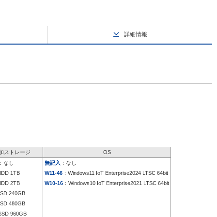
詳細情報
加ストレージ
OS
：なし
無記入
：なし
DD 1TB
W11-46
：Windows11 IoT Enterprise2024 LTSC 64bit
DD 2TB
W10-16
：Windows10 IoT Enterprise2021 LTSC 64bit
SD 240GB
SD 480GB
SD 960GB