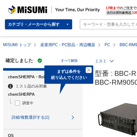
MISUMI | Your Time, Our Priority
17時まで
のご注文で
13
当日出荷対象商品
カテゴリ・メーカーから探す
MISUMI トップ
産業用PC・PC部品・周辺機器
PC
BBC-RM
確定しました
すべて解除
ミスミ
まずは条件を

型番 : BBC-R
chemSHERPA・RoHS
絞り込んでください
BBC-RM90
ミスミ品のみ対象
chemSHERPA
調査中
詳細/複数選択する(1)
OS