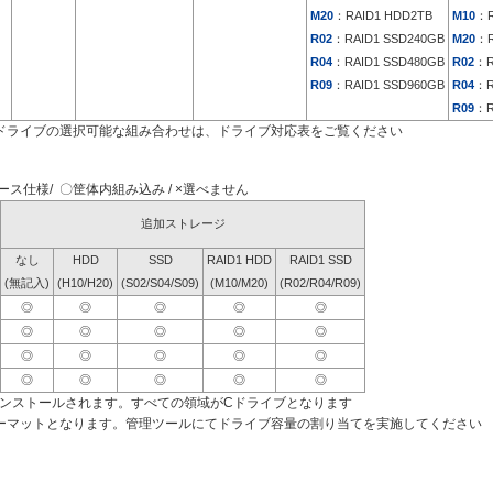
M20
：RAID1 HDD2TB
M10
：R
R02
：RAID1 SSD240GB
M20
：R
R04
：RAID1 SSD480GB
R02
：R
R09
：RAID1 SSD960GB
R04
：R
R09
：R
ドライブの選択可能な組み合わせは、ドライブ対応表をご覧ください
ス仕様/ 〇筐体内組み込み / ×選べません
追加ストレージ
なし
HDD
SSD
RAID1 HDD
RAID1 SSD
(無記入)
(H10/H20)
(S02/S04/S09)
(M10/M20)
(R02/R04/R09)
◎
◎
◎
◎
◎
◎
◎
◎
◎
◎
◎
◎
◎
◎
◎
◎
◎
◎
◎
◎
インストールされます。すべての領域がCドライブとなります
ーマットとなります。管理ツールにてドライブ容量の割り当てを実施してください