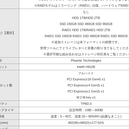
※RAIDモデルはミラーリング（RAID1）仕様、ハードウェアRAI
なし
HDD 1TB/HDD 2TB
SSD 240GB SSD 480GB SSD 960GB
RAID1 HDD 1TB/RAID1 HDD 2TB
ジ【選択】
RAID1 SSD 240GB RAID1 SSD 480GB RAID1 SSD 960GB
※追加ストレージは未フォーマットの状態です。
管理ツールにてドライブレターと容量の割り当てをしてくださ
※選択可能な組み合わせはストレージ対応表をご覧ください
S
Phoenix Technologies
セット
Intel® H610E
フルハイト
PCI Express(x16 Gen4) x1
ロット数
PCI Express(x4 Gen3) x1
PCI Express(x1 Gen3) x1
M.2 M key x1
リティ
TPM2.0
ッグタイマ
設定時間：10秒～600秒
環境
温度：5～40℃、湿度:20～80%RH (結露なきこと)
(mm)
482(W)×480(D)×177.5(H)