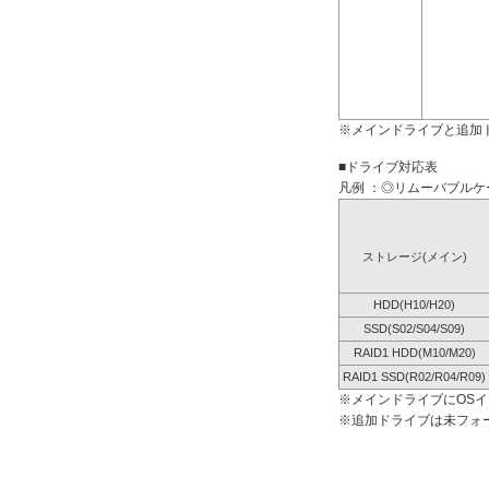
※メインドライブと追加
■ドライブ対応表
凡例 ：◎リムーバブルケー
ストレージ(メイン)
HDD(H10/H20)
SSD(S02/S04/S09)
RAID1 HDD(M10/M20)
RAID1 SSD(R02/R04/R09)
※メインドライブにOS
※追加ドライブは未フォ