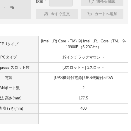
数量：
価格を確認
-
円
)
今すぐ注文
カートへ追加
[Intel（R) Core（TM) i9] Intel（R）Core（TM）i9-
CPUタイプ
13900E（5.20GHz）
PCタイプ
19インチラックマウント
Express スロット数
[3スロット～] 3スロット
電源
[UPS機能付電源] UPS機能付520W
LANポート数
2
法 高さ(mm)
177.5
 奥行き(mm)
480
-
-