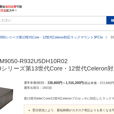
最短
当日出荷
5万点
拡大中！
9050シリーズ第13世代Core・12世代Celeron対応ラックマウント3PCIe
B
M9050-R932U5DH10R02

50シリーズ第13世代Core・12世代Celero
通常単価(税別)
338,800
円
～
1,516,200
円
税込単価
372,680
通常出荷日：
19日目
第13世代Intel Core/12世代Celeronプロセッサに対応したラ
受注状況により、最短納期がカタログ表記よりも長くなる