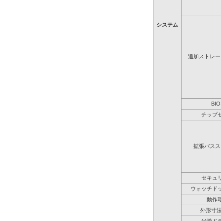
システム
追加ストレー
BIO
チップ
拡張バスス
セキュ
ウォッチド
動作
外形寸法