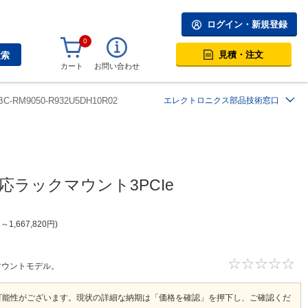
ログイン・新規登録
0
見積・注文
検索
カート
お問い合わせ
BC-RM9050-R932U5DH10R02
エレクトロニクス部品技術窓口
n対応ラックマウント3PCIe
円
～
1,667,820
円
ックマウントモデル。
可能性がございます。現状の詳細な納期は「価格を確認」を押下し、ご確認くだ