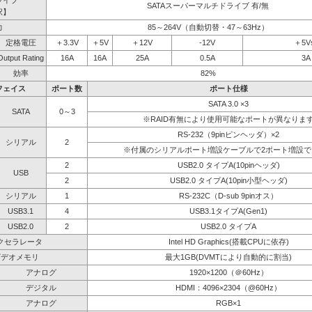
ライブ
SATAスーパーマルチドライブ 有/無
択】
力
85～264V（自動切替・47～63Hz）
定格電圧
＋3.3V
＋5V
＋12V
-12V
＋5V
Output Rating
16A
16A
25A
0.5A
3A
効率
82%
フェイス
ポート数
ポート仕様
SATA 3.0 ×3
SATA
0～3
※RAID有無により使用可能なポートが異なりま
RS-232（9pinピンヘッダ）×2
シリアル
2
※付属のシリアルポート増設ケーブルで2ポート増設で
2
USB2.0 タイプA(10pinヘッダ)
USB
2
USB2.0 タイプA(10pin小型ヘッダ)
シリアル
1
RS-232C（D-sub 9pinオス）
USB3.1
4
USB3.1タイプA(Gen1)
USB2.0
2
USB2.0 タイプA
クセラレータ
Intel HD Graphics(搭載CPUに依存)
ビデオメモリ
最大1GB(DVMTにより自動的に割当)
アナログ
1920×1200（＠60Hz）
デジタル
HDMI：4096×2304（@60Hz）
アナログ
RGB×1