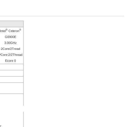
®
®
Intel
Celeron
G6900E
3.00GHz
2Core/2Tread
PCore:2/2Thread
Ecore 0
す。