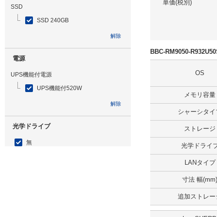
単価(税別)
SSD
SSD 240GB
解除
BBC-RM9050-R932
電源
OS
UPS機能付電源
UPS機能付520W
メモリ容量
解除
シャーシタイ
光学ドライブ
ストレージ
無
光学ドライ
解除
LANタイプ
寸法 幅(mm
追加ストレージ
追加ストレー
SSD 240GB
解除