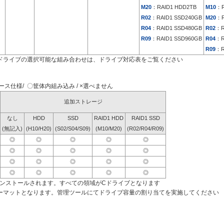
M20
：RAID1 HDD2TB
M10
：R
R02
：RAID1 SSD240GB
M20
：R
R04
：RAID1 SSD480GB
R02
：R
R09
：RAID1 SSD960GB
R04
：R
R09
：R
ドライブの選択可能な組み合わせは、ドライブ対応表をご覧ください
ス仕様/ 〇筐体内組み込み / ×選べません
追加ストレージ
なし
HDD
SSD
RAID1 HDD
RAID1 SSD
(無記入)
(H10/H20)
(S02/S04/S09)
(M10/M20)
(R02/R04/R09)
◎
◎
◎
◎
◎
◎
◎
◎
◎
◎
◎
◎
◎
◎
◎
◎
◎
◎
◎
◎
インストールされます。すべての領域がCドライブとなります
ーマットとなります。管理ツールにてドライブ容量の割り当てを実施してください