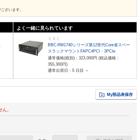
がございます。
よく一緒に見られています
ミスミ
代
BBC-RM1740シリーズ第12世代Core省スペー
スラックマウントFAPC4PCI・3PCIe
通常価格(税別)：
323,000
円
(税込価格：
355,300
円
)
通常出荷日：5 日目 ～
My部品表保存
せん。