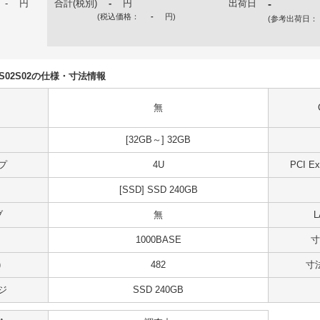
-
円
合計(税別)
-
円
出荷日
-
(税込価格：
-
円
)
(参考出荷日：
U50S02S02の仕様・寸法情報
無
[32GB～] 32GB
プ
4U
PCI 
[SSD] SSD 240GB
ブ
無
1000BASE
寸
)
482
寸法
ジ
SSD 240GB