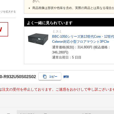
さい。
商品画像は形状や色味を含め、実際の商品とは異なる場合
ージを拡大する
よく一緒に見られています
ミスミ
BBC-1050シリーズ第13世代Core・12世
Celeron対応小型フロアマウント3PCIe
通常価格(税別)：
314,800
円
(税込価格：
346,280
円
)
通常出荷日：5 日目
0-R932U50S02S02
コピー
解除
は注文の受付を停止しております。ご迷惑をおかけして申し訳ございま