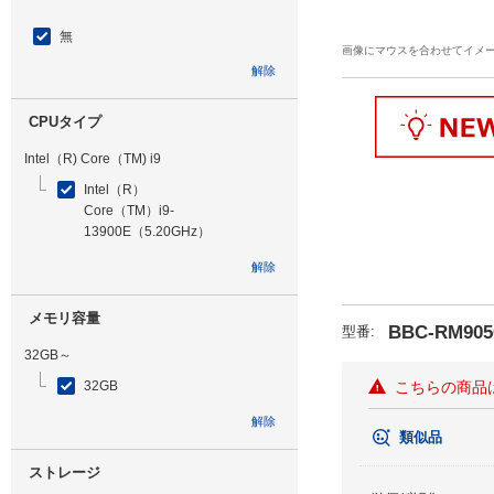
無
画像にマウスを合わせてイメ
解除
CPUタイプ
Intel（R) Core（TM) i9
Intel（R）
Core（TM）i9-
13900E（5.20GHz）
解除
メモリ容量
BBC-RM905
型番
:
32GB～
32GB
こちらの商品
解除
類似品
ストレージ