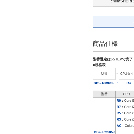
chemSHERP
出荷日
すべて
19日以内
商品仕様
型番選定は6STEPで完
■規格表
型番
−
CPUタ
-
BBC-RM9050
R3
型番
CPU
R9
：Core i
R7
：Core i
R5
：Core i
R3
：Core i
AC
：Celer
BBC-RM9050