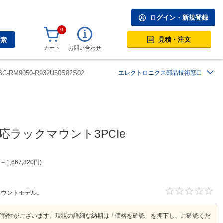
ログイン・新規登録
0
見積・注文
検索
カート
お問い合わせ
BC-RM9050-R932U50S02S02
エレクトロニクス部品技術窓口
n対応ラックマウント3PCIe
円
～
1,667,820
円
ックマウントモデル。
可能性がございます。現状の詳細な納期は「価格を確認」を押下し、ご確認くだ