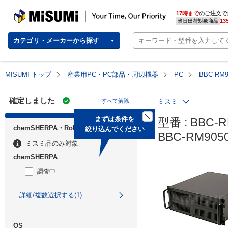
MISUMI | Your Time, Our Priority
17時まで
のご注文で
13
当日出荷対象商品
カテゴリ・メーカーから探す
MISUMI トップ
産業用PC・PC部品・周辺機器
PC
BBC-RM
確定しました
すべて解除
ミスミ
まずは条件を

型番 : BBC-R
chemSHERPA・RoHS
絞り込んでください
BBC-RM90
ミスミ品のみ対象
chemSHERPA
調査中
詳細/複数選択する(1)
OS