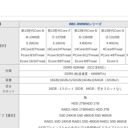
番
BBC-RM9050シリーズ
第13世代Core i9
第13世代Core i7
第13世代Core i5
第13世代Core i3
i9-13900E
i7-13700E
i5-13500E
i3-13100E
5.20GHz
5.10GHz
4.60GHz
4.40GHz
選択】
24Core32Thread
16Core24Thread
14Core/20Tread
4Core/8Tread
Pcore:8/16Tread
Pcore:8/16Tread
PCore:6/12Thread
PCore:4/8Thread
Ecore:16/16Tread
Ecore:8/8Tread
Ecore:8/8Tread
Ecore 0
DDR5-SDRAM （ECC非対応）
仕様
DDR5 (転送速度：4400MT/s)
容量
16GB(16GBx1)/32GB(16GBx2)/64GB（32GBx2）
空き
16GB：1スロット 32GB、64GB：空きスロットなし
スロット
無
HDD 2TB/HDD 1TB
RAID1 HDD 1TB/RAID1 HDD 2TB
イブ【選択】
SSD 240GB SSD 480GB SSD 960GB
RAID1 SSD 240GB RAID1 SSD 480GB RAID1 SSD 960GB
※OSプリインストールモデルでは全領域がCドライブとなりま