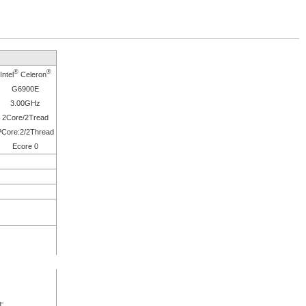
®
®
Intel
Celeron
G6900E
3.00GHz
2Core/2Tread
PCore:2/2Thread
Ecore 0
す。