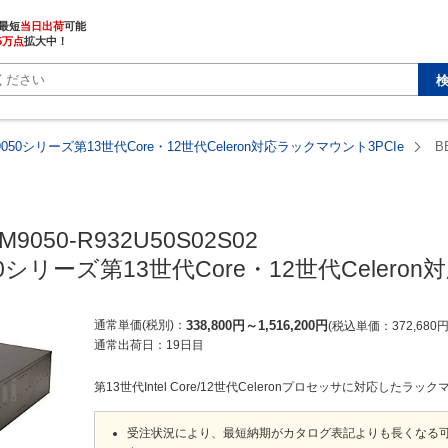
最短
当日出荷
5万点
拡大中！
9050シリーズ第13世代Core・12世代Celeron対応ラックマウント3PCIe
B
M9050-R932U50S02S02

50シリーズ第13世代Core・12世代Celero
通常単価(税別)
338,800
円
～
1,516,200
円
税込単価
372,680
通常出荷日：
19日目
第13世代Intel Core/12世代Celeronプロセッサに対応したラ
受注状況により、最短納期がカタログ表記よりも長くなる