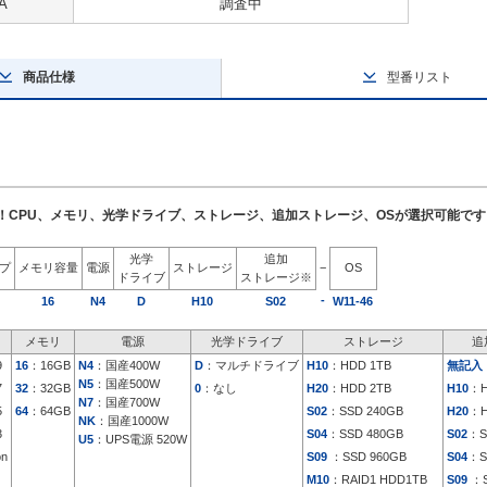
A
調査中
商品仕様
型番リスト
了！CPU、メモリ、光学ドライブ、ストレージ、追加ストレージ、OSが選択可能です
光学
追加
イプ
メモリ容量
電源
ストレージ
−
OS
ドライブ
ストレージ※
-
16
N4
D
H10
S02
W11-46
メモリ
電源
光学ドライブ
ストレージ
追
9
16
：16GB
N4
：国産400W
D
：マルチドライブ
H10
：HDD 1TB
無記入
N5
：国産500W
7
32
：32GB
0
：なし
H20
：HDD 2TB
H10
：H
N7
：国産700W
5
64
：64GB
S02
：SSD 240GB
H20
：H
NK
：国産1000W
3
S04
：SSD 480GB
S02
：S
U5
：UPS電源 520W
on
S09
：SSD 960GB
S04
：S
M10
：RAID1 HDD1TB
S09
：S