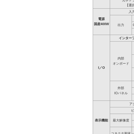
光学ド
【選
入
電源
国産400W
出力
インター
内部
オンボード
I／O
外部
IOパネル
ア
表示機能
最大解像度
コネクタ形状