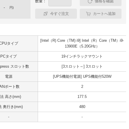
数量：
価格を確認
-
円
)
今すぐ注文
カートへ追加
[Intel（R) Core（TM) i9] Intel（R）Core（TM）i9-
CPUタイプ
13900E（5.20GHz）
PCタイプ
19インチラックマウント
Express スロット数
[3スロット～] 3スロット
電源
[UPS機能付電源] UPS機能付520W
LANポート数
2
法 高さ(mm)
177.5
 奥行き(mm)
480
-
-