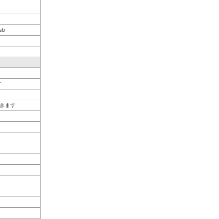
sb
す
きます