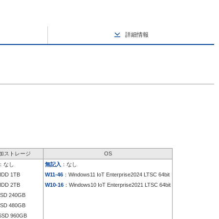
詳細情報
加ストレージ
OS
：なし
無記入
：なし
DD 1TB
W11-46
：Windows11 IoT Enterprise2024 LTSC 64bit
DD 2TB
W10-16
：Windows10 IoT Enterprise2021 LTSC 64bit
SD 240GB
SD 480GB
SD 960GB