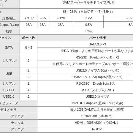
ライブ
SATAスーパーマルチドライブ 有/無
択】
力
85～264V（自動切替・47～63Hz）
定格電圧
＋3.3V
＋5V
＋12V
-12V
＋5V
Output Rating
16A
16A
25A
0.5A
3A
効率
82%
フェイス
ポート数
ポート仕様
SATA 3.0 ×3
SATA
0～3
※RAID有無により使用可能なポートが異なりま
RS-232（9pinピンヘッダ）×2
シリアル
2
※付属のシリアルポート増設ケーブルで2ポート増設で
2
USB2.0 タイプA(10pinヘッダ)
USB
2
USB2.0 タイプA(10pin小型ヘッダ)
シリアル
1
RS-232C（D-sub 9pinオス）
USB3.1
4
USB3.1タイプA(Gen1)
USB2.0
2
USB2.0 タイプA
クセラレータ
Intel HD Graphics(搭載CPUに依存)
ビデオメモリ
最大1GB(DVMTにより自動的に割当)
アナログ
1920×1200（＠60Hz）
デジタル
HDMI：4096×2304（@60Hz）
アナログ
RGB×1