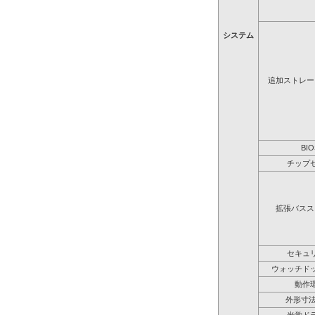
システム
追加ストレー
BIO
チップ
拡張バスス
セキュ
ウォッチド
動作
外形寸法