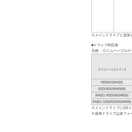
※メインドライブと追加
■ドライブ対応表
凡例 ：◎リムーバブルケー
ストレージ(メイン)
HDD(H10/H20)
SSD(S02/S04/S09)
RAID1 HDD(M10/M20)
RAID1 SSD(R02/R04/R09)
※メインドライブにOS
※追加ドライブは未フォ