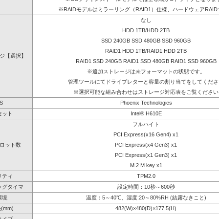
※RAIDモデルはミラーリング（RAID1）仕様、ハードウェアRAI
なし
HDD 1TB/HDD 2TB
SSD 240GB SSD 480GB SSD 960GB
RAID1 HDD 1TB/RAID1 HDD 2TB
ジ【選択】
RAID1 SSD 240GB RAID1 SSD 480GB RAID1 SSD 960GB
※追加ストレージは未フォーマットの状態です。
管理ツールにてドライブレターと容量の割り当てをしてくださ
※選択可能な組み合わせはストレージ対応表をご覧ください
S
Phoenix Technologies
セット
Intel® H610E
フルハイト
PCI Express(x16 Gen4) x1
ロット数
PCI Express(x4 Gen3) x1
PCI Express(x1 Gen3) x1
M.2 M key x1
リティ
TPM2.0
ッグタイマ
設定時間：10秒～600秒
環境
温度：5～40℃、湿度:20～80%RH (結露なきこと)
(mm)
482(W)×480(D)×177.5(H)