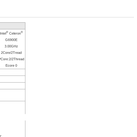
®
®
Intel
Celeron
G6900E
3.00GHz
2Core/2Tread
PCore:2/2Thread
Ecore 0
す。