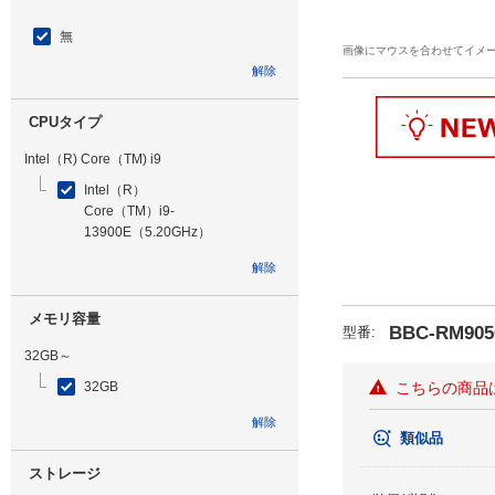
無
画像にマウスを合わせてイメ
解除
CPUタイプ
Intel（R) Core（TM) i9
Intel（R）
Core（TM）i9-
13900E（5.20GHz）
解除
メモリ容量
BBC-RM905
型番
:
32GB～
32GB
こちらの商品
解除
類似品
ストレージ