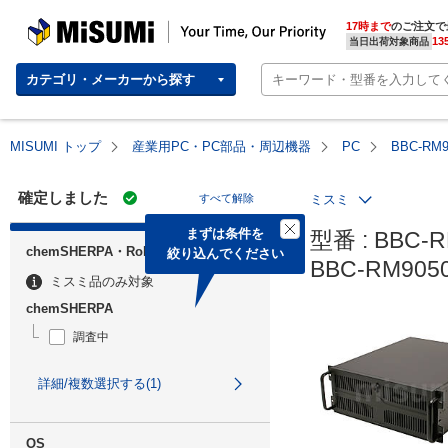
MISUMI | Your Time, Our Priority
17時まで
のご注文で
13
当日出荷対象商品
カテゴリ・メーカーから探す
MISUMI トップ
産業用PC・PC部品・周辺機器
PC
BBC-RM
確定しました
すべて解除
ミスミ
まずは条件を

型番 : BBC-R
chemSHERPA・RoHS
絞り込んでください
BBC-RM90
ミスミ品のみ対象
chemSHERPA
調査中
詳細/複数選択する(1)
OS