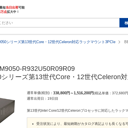
最短
当日出荷
5万点
拡大中！
9050シリーズ第13世代Core・12世代Celeron対応ラックマウント3PCIe
B
M9050-R932U50R09R09

50シリーズ第13世代Core・12世代Celero
通常単価(税別)
338,800
円
～
1,516,200
円
税込単価
372,680
通常出荷日：
19日目
第13世代Intel Core/12世代Celeronプロセッサに対応したラ
受注状況により、最短納期がカタログ表記よりも長くなる