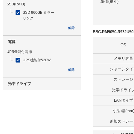
単価(税別)
SSD(RAID)
SSD 960GB ミラー
リング
解除
BBC-RM9050-R932
電源
OS
UPS機能付電源
メモリ容量
UPS機能付520W
シャーシタイ
解除
ストレージ
光学ドライブ
光学ドライ
無
LANタイプ
解除
寸法 幅(mm
追加ストレージ
追加ストレー
SSD 960GB ミラーリング