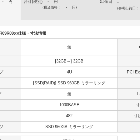
-
円
合計(税別)
-
円
出荷日
-
(税込価格：
-
円
)
(参考出荷日：
U50R09R09の仕様・寸法情報
無
[32GB～] 32GB
プ
4U
PCI 
[SSD(RAID)] SSD 960GB ミラーリング
ブ
無
1000BASE
寸
)
482
寸法
ジ
SSD 960GB ミラーリング