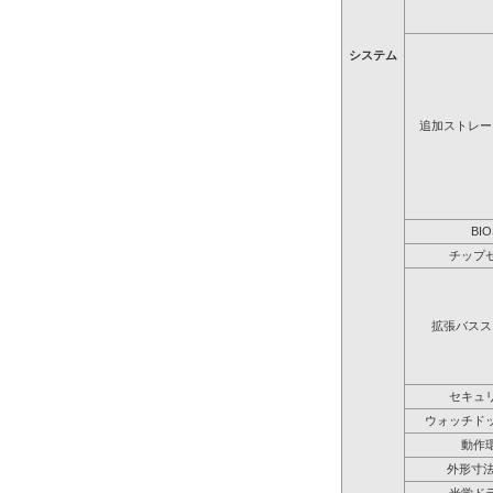
システム
追加ストレー
BIO
チップ
拡張バスス
セキュ
ウォッチド
動作
外形寸法