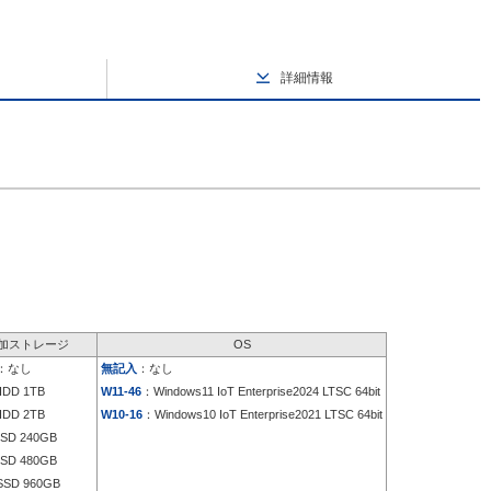
詳細情報
加ストレージ
OS
：なし
無記入
：なし
DD 1TB
W11-46
：Windows11 IoT Enterprise2024 LTSC 64bit
DD 2TB
W10-16
：Windows10 IoT Enterprise2021 LTSC 64bit
SD 240GB
SD 480GB
SD 960GB