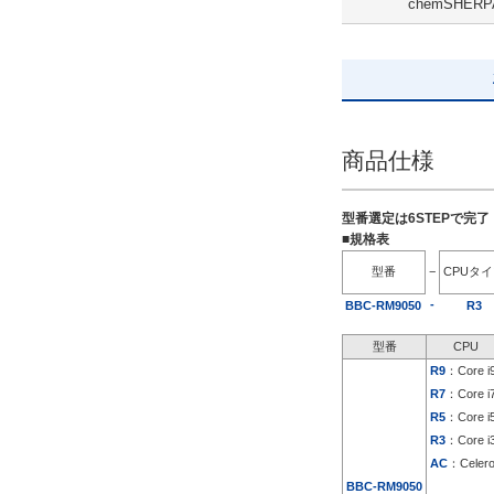
chemSHERP
解除
出荷日
すべて
19日以内
商品仕様
型番選定は6STEPで完
■規格表
型番
−
CPUタ
-
BBC-RM9050
R3
型番
CPU
R9
：Core i
R7
：Core i
R5
：Core i
R3
：Core i
AC
：Celer
BBC-RM9050