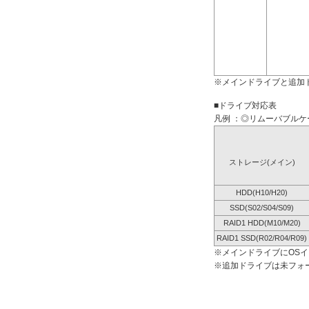
※メインドライブと追加
■ドライブ対応表
凡例 ：◎リムーバブルケー
ストレージ(メイン)
HDD(H10/H20)
SSD(S02/S04/S09)
RAID1 HDD(M10/M20)
RAID1 SSD(R02/R04/R09)
※メインドライブにOS
※追加ドライブは未フォ