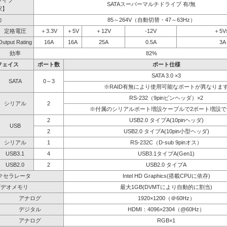
ライブ
SATAスーパーマルチドライブ 有/無
択】
力
85～264V（自動切替・47～63Hz）
定格電圧
＋3.3V
＋5V
＋12V
-12V
＋5V
Output Rating
16A
16A
25A
0.5A
3A
効率
82%
フェイス
ポート数
ポート仕様
SATA 3.0 ×3
SATA
0～3
※RAID有無により使用可能なポートが異なりま
RS-232（9pinピンヘッダ）×2
シリアル
2
※付属のシリアルポート増設ケーブルで2ポート増設で
2
USB2.0 タイプA(10pinヘッダ)
USB
2
USB2.0 タイプA(10pin小型ヘッダ)
シリアル
1
RS-232C（D-sub 9pinオス）
USB3.1
4
USB3.1タイプA(Gen1)
USB2.0
2
USB2.0 タイプA
クセラレータ
Intel HD Graphics(搭載CPUに依存)
ビデオメモリ
最大1GB(DVMTにより自動的に割当)
アナログ
1920×1200（＠60Hz）
デジタル
HDMI：4096×2304（@60Hz）
アナログ
RGB×1