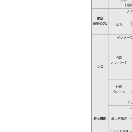
光学ド
【選
入
電源
国産400W
出力
インター
内部
オンボード
I／O
外部
IOパネル
ア
表示機能
最大解像度
コネクタ形状