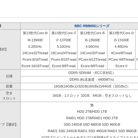
番
BBC-RM9050シリーズ
第13世代Core i9
第13世代Core i7
第13世代Core i5
第13世代Core i3
i9-13900E
i7-13700E
i5-13500E
i3-13100E
5.20GHz
5.10GHz
4.60GHz
4.40GHz
選択】
24Core32Thread
16Core24Thread
14Core/20Tread
4Core/8Tread
Pcore:8/16Tread
Pcore:8/16Tread
PCore:6/12Thread
PCore:4/8Thread
Ecore:16/16Tread
Ecore:8/8Tread
Ecore:8/8Tread
Ecore 0
DDR5-SDRAM （ECC非対応）
仕様
DDR5 (転送速度：4400MT/s)
容量
16GB(16GBx1)/32GB(16GBx2)/64GB（32GBx2）
空き
16GB：1スロット 32GB、64GB：空きスロットなし
スロット
無
HDD 2TB/HDD 1TB
RAID1 HDD 1TB/RAID1 HDD 2TB
イブ【選択】
SSD 240GB SSD 480GB SSD 960GB
RAID1 SSD 240GB RAID1 SSD 480GB RAID1 SSD 960GB
※OSプリインストールモデルでは全領域がCドライブとなりま