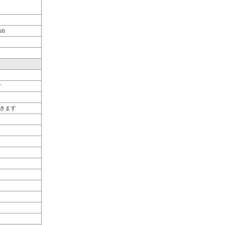
sb
す
きます