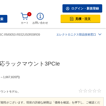
ログイン・新規登録
0
見積・注文
検索
カート
お問い合わせ
BC-RM9050-R932U50R09R09
エレクトロニクス部品技術窓口
n対応ラックマウント3PCIe
円
～
1,667,820
円
ックマウントモデル。
可能性がございます。現状の詳細な納期は「価格を確認」を押下し、ご確認くだ