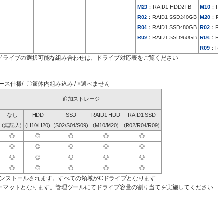
M20
：RAID1 HDD2TB
M10
：R
R02
：RAID1 SSD240GB
M20
：R
R04
：RAID1 SSD480GB
R02
：R
R09
：RAID1 SSD960GB
R04
：R
R09
：R
ドライブの選択可能な組み合わせは、ドライブ対応表をご覧ください
ス仕様/ 〇筐体内組み込み / ×選べません
追加ストレージ
なし
HDD
SSD
RAID1 HDD
RAID1 SSD
(無記入)
(H10/H20)
(S02/S04/S09)
(M10/M20)
(R02/R04/R09)
◎
◎
◎
◎
◎
◎
◎
◎
◎
◎
◎
◎
◎
◎
◎
◎
◎
◎
◎
◎
インストールされます。すべての領域がCドライブとなります
ーマットとなります。管理ツールにてドライブ容量の割り当てを実施してください