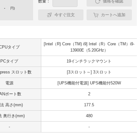
数量：
価格を確認
-
円
)
今すぐ注文
カートへ追加
[Intel（R) Core（TM) i9] Intel（R）Core（TM）i9-
CPUタイプ
13900E（5.20GHz）
PCタイプ
19インチラックマウント
Express スロット数
[3スロット～] 3スロット
電源
[UPS機能付電源] UPS機能付520W
LANポート数
2
法 高さ(mm)
177.5
 奥行き(mm)
480
-
-