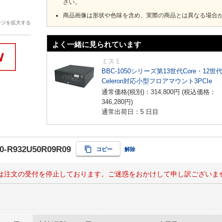
さい。
商品画像は形状や色味を含め、実際の商品とは異なる場合
ージを拡大する
よく一緒に見られています
ミスミ
BBC-1050シリーズ第13世代Core・12世
Celeron対応小型フロアマウント3PCIe
通常価格(税別)：
314,800
円
(税込価格：
346,280
円
)
通常出荷日：5 日目
0-R932U50R09R09
コピー
解除
は注文の受付を停止しております。ご迷惑をおかけして申し訳ございま