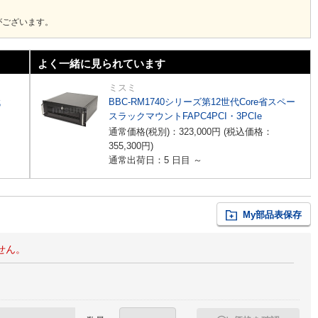
がございます。
よく一緒に見られています
ミスミ
代
BBC-RM1740シリーズ第12世代Core省スペー
スラックマウントFAPC4PCI・3PCIe
通常価格(税別)：
323,000
円
(税込価格：
355,300
円
)
通常出荷日：5 日目 ～
My部品表保存
せん。