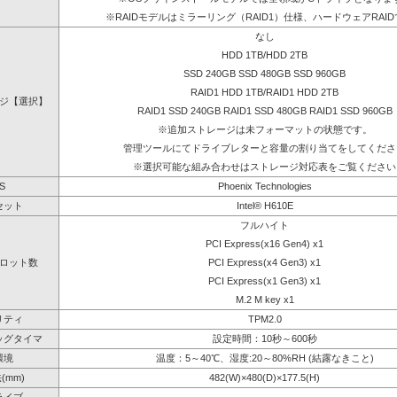
※RAIDモデルはミラーリング（RAID1）仕様、ハードウェアRAI
なし
HDD 1TB/HDD 2TB
SSD 240GB SSD 480GB SSD 960GB
RAID1 HDD 1TB/RAID1 HDD 2TB
ジ【選択】
RAID1 SSD 240GB RAID1 SSD 480GB RAID1 SSD 960GB
※追加ストレージは未フォーマットの状態です。
管理ツールにてドライブレターと容量の割り当てをしてくださ
※選択可能な組み合わせはストレージ対応表をご覧ください
S
Phoenix Technologies
セット
Intel® H610E
フルハイト
PCI Express(x16 Gen4) x1
ロット数
PCI Express(x4 Gen3) x1
PCI Express(x1 Gen3) x1
M.2 M key x1
リティ
TPM2.0
ッグタイマ
設定時間：10秒～600秒
環境
温度：5～40℃、湿度:20～80%RH (結露なきこと)
(mm)
482(W)×480(D)×177.5(H)