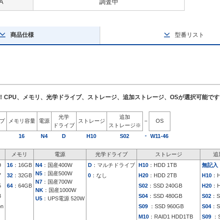
A
調査中
商品仕様
型番リスト
了！CPU、メモリ、光学ドライブ、ストレージ、追加ストレージ、OSが選択可能です
光学
追加
イプ
メモリ容量
電源
ストレージ
−
OS
ドライブ
ストレージ※
-
16
N4
D
H10
S02
W11-46
メモリ
電源
光学ドライブ
ストレージ
追
9
16
：16GB
N4
：国産400W
D
：マルチドライブ
H10
：HDD 1TB
無記入
N5
：国産500W
7
32
：32GB
0
：なし
H20
：HDD 2TB
H10
：H
N7
：国産700W
5
64
：64GB
S02
：SSD 240GB
H20
：H
NK
：国産1000W
3
S04
：SSD 480GB
S02
：S
U5
：UPS電源 520W
on
S09
：SSD 960GB
S04
：S
M10
：RAID1 HDD1TB
S09
：S