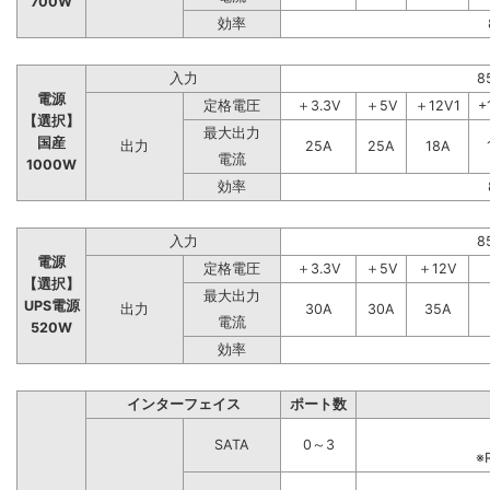
700W
効率
入力
8
電源
定格電圧
＋3.3V
＋5V
＋12V1
+
【選択】
最大出力
国産
出力
25A
25A
18A
電流
1000W
効率
入力
8
電源
定格電圧
＋3.3V
＋5V
＋12V
【選択】
最大出力
UPS電源
出力
30A
30A
35A
電流
520W
効率
インターフェイス
ポート数
SATA
0～3
※