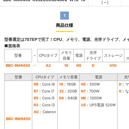
(
-
)
1
商品仕様
型番選定は7STEPで完了！CPU、メモリ、電源、光学ドライブ、
■規格表
メモリ
光学
−
型番
CPUタイプ
電源
ストレージ
容量
ドライブ
-
BBC-RM9450
A3
16
N5
D
H10
型番
CPUタイプ
メモリ容量
電源
光
R9
：Core i9
16
：16GB
N5
：500W
D
：マ
R7
：Core i7
32
：32GB
N7
：700W
0
：な
R5
：Core i5
64
：64GB
NK
：1000W
R3
：Core i3
U5
：UPS電源 520W
AC
：Celeron
BBC-RM9450