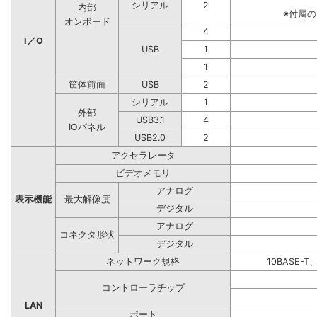
シリアル
2
内部
※付属
オンボード
4
I／O
USB
1
1
筐体前面
USB
2
シリアル
1
外部
USB3.1
4
IOパネル
USB2.0
2
アクセラレータ
ビデオメモリ
アナログ
表示機能
最大解像度
デジタル
アナログ
コネクタ形状
デジタル
ネットワーク規格
10BASE-T
コントローラチップ
LAN
ポート