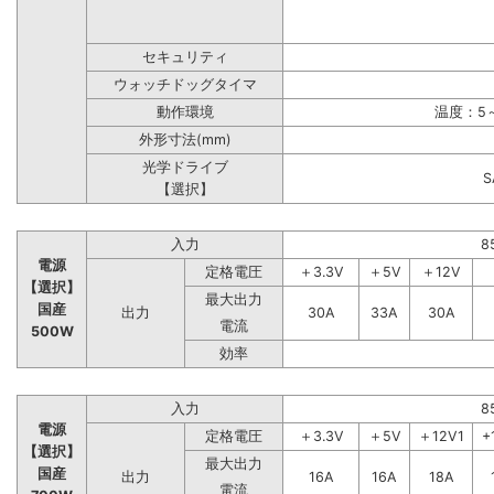
セキュリティ
ウォッチドッグタイマ
動作環境
温度：5～
外形寸法(mm)
光学ドライブ
【選択】
入力
8
電源
定格電圧
＋3.3V
＋5V
＋12V
【選択】
最大出力
国産
出力
30A
33A
30A
電流
500W
効率
入力
8
電源
定格電圧
＋3.3V
＋5V
＋12V1
+
【選択】
最大出力
国産
出力
16A
16A
18A
電流