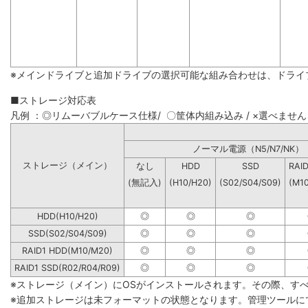
※メインドライブと追加ドライブの選択可能な組み合わせは、ドライ
■ストレージ対応表
凡例 ：◎リムーバブルケース仕様/ 〇筐体内組み込み / ×選べません
ノーマル電源（N5/N7
ストレージ（メイン）
なし
HDD
SSD
RAI
(無記入)
(H10/H20)
(S02/S04/S09)
(M1
HDD(H10/H20)
◎
◎
◎
SSD(S02/S04/S09)
◎
◎
◎
RAID1 HDD(M10/M20)
◎
◎
◎
RAID1 SSD(R02/R04/R09)
◎
◎
◎
※ストレージ（メイン）にOSがインストールされます。その際、す
※追加ストレージは未フォーマットの状態となります。管理ツールに