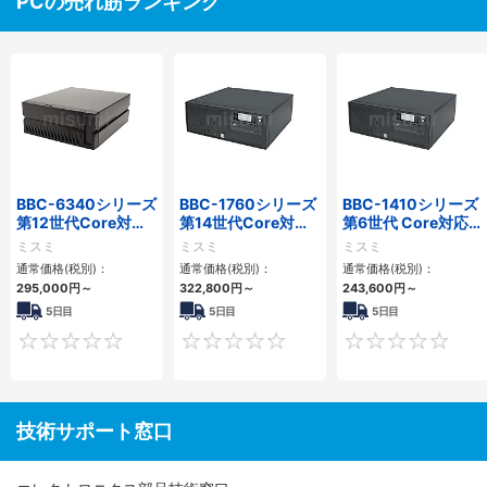
PCの売れ筋ランキング
BBC-6340シリーズ
BBC-1760シリーズ
BBC-1410シリーズ
第12世代Core対応
第14世代Core対応
第6世代 Core対応フ
小型フロアマウント
小型フロアマウント
ロアマウントFAPC
ミスミ
ミスミ
ミスミ
PC2PCI/2PCIe
3PCIe
3PCI・3PCIe
通常価格(税別)：
通常価格(税別)：
通常価格(税別)：
295,000
円
～
322,800
円
～
243,600
円
～
5日目
5日目
5日目
0
0
技術サポート窓口