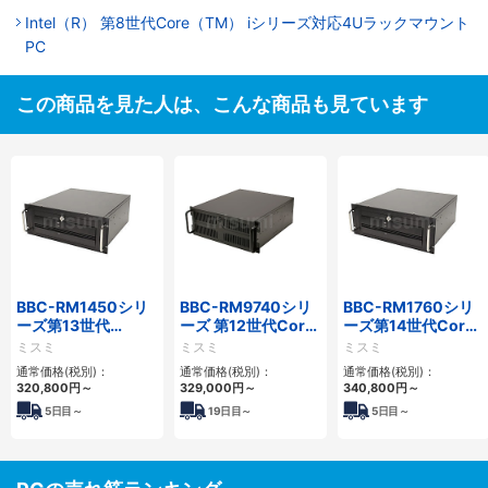
Intel（R） 第8世代Core（TM） iシリーズ対応4Uラックマウント
PC
この商品を見た人は、こんな商品も見ています
BBC-RM1450シリ
BBC-RM9740シリ
BBC-RM1760シリ
ーズ第13世代
ーズ 第12世代Core
ーズ第14世代Core
Core・12世代
対応ラックマウント
対応ラックマウント
ミスミ
ミスミ
ミスミ
Celeron対応ラック
FAPC4PCI・3PCIe
3PCIe
通常価格(税別)：
通常価格(税別)：
通常価格(税別)：
マウント4PCIe
320,800
円
～
329,000
円
～
340,800
円
～
5
日目～
19
日目～
5
日目～