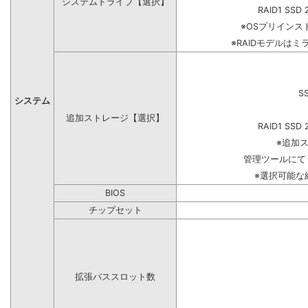
システムドライブ【選択】
RAID1 SSD 
※OSプリイン
※RAIDモデルはミ
S
システム
追加ストレージ【選択】
RAID1 SSD 
※追加
管理ツールにて
※選択可能な
BIOS
チップセット
拡張バススロット数