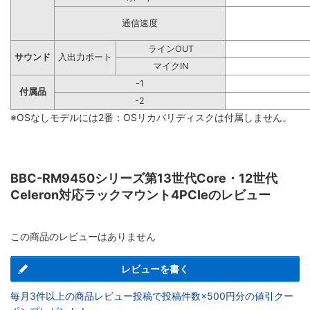
通信速度
ラインOUT
サウンド
入出力ポート
マイクIN
-1
付属品
-2
※OSなしモデルには2番：OSリカバリディスクは付属しません。
BBC-RM9450シリーズ第13世代Core・12世代
Celeron対応ラックマウント4PCIeのレビュー
この商品のレビューはありません
レビューを書く
毎月3件以上の商品レビュー投稿で投稿件数×500円分の値引クー