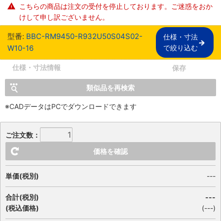
こちらの商品は注文の受付を停止しております。ご迷惑をおか
けして申し訳ございません。
型番:
BBC-RM9450-R932U50S04S02-
仕様・寸法

W10-16
で絞り込む
仕様・寸法情報
保存
類似品を再検索
※CADデータはPCでダウンロードできます
ご注文数：
価格を確認
単価(税別)
---
合計(税別)
---
(税込価格)
(
---
)