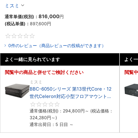
Celeron対応ラックマウント4PCIe
ミスミ
816,000
通常単価(税別)：
円
(税込単価)：
897,600
円
0
0件のレビュー（商品レビューの投稿ができます）
よく一緒に見られています
よく一
閲覧中の商品と併せてご検討ください
閲覧
ミスミ
BBC-6050シリーズ 第13世代Core・12
世代Celeron対応小型フロアマウント
3PCIe
0
通常価格(税別)：
294,800
円
～
(税込価格：
324,280
円
～)
通常出荷日：5 日目 ～