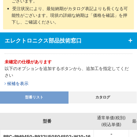
ございます。
受注状況により、最短納期がカタログ表記よりも長くなる可
能性がございます。現状の詳細な納期は「価格を確認」を押
下し、ご確認ください。
エレクトロニクス部品技術窓口
未確定の仕様があります
以下のオプションを追加するボタンから、追加工を指定してくだ
さい
候補を表示
型番リスト
カタログ
通常単価(税別)
型番
最
(税込単価)
-
BBC-RM9450-R932U50S04S02-W10-16