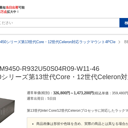
最短
当日出荷
5万点
拡大中！
9450シリーズ第13世代Core・12世代Celeron対応ラックマウント4PCIe
B
M9450-R932U50S04R09-W11-46

50シリーズ第13世代Core・12世代Celero
通常単価(税別)
326,800
円
～
1,473,200
円
税込単価
359,480
通常出荷日：
5日目
第13世代Intel Core/12世代Celeronプロセッサに対応したラ
商品画像は形状や色味を含め、実際の商品とは異なる場合