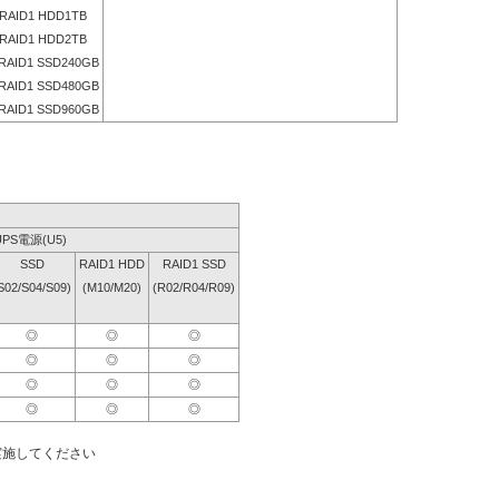
RAID1 HDD1TB
RAID1 HDD2TB
RAID1 SSD240GB
RAID1 SSD480GB
RAID1 SSD960GB
UPS電源(U5)
SSD
RAID1 HDD
RAID1 SSD
S02/S04/S09)
(M10/M20)
(R02/R04/R09)
◎
◎
◎
◎
◎
◎
◎
◎
◎
◎
◎
◎
実施してください