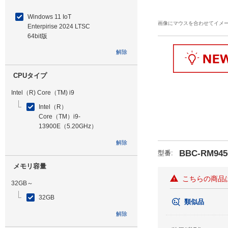
Windows 11 IoT
画像にマウスを合わせてイメ
Enterpirise 2024 LTSC
64bit版
解除
CPUタイプ
Intel（R) Core（TM) i9
Intel（R）
Core（TM）i9-
13900E（5.20GHz）
解除
BBC-RM945
型番
:
メモリ容量
こちらの商品
32GB～
32GB
類似品
解除