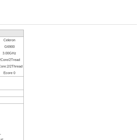
Celeron
G6900
3.00GHz
2Core/2Tread
ore:2/2Thread
Ecore 0
。
です。