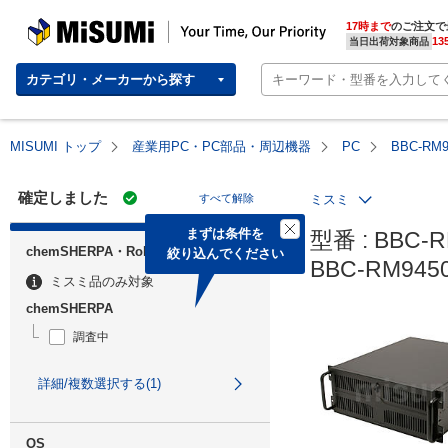
MISUMI | Your Time, Our Priority
17時まで
のご注文で
13
当日出荷対象商品
カテゴリ・メーカーから探す
MISUMI トップ
産業用PC・PC部品・周辺機器
PC
BBC-RM
確定しました
すべて解除
ミスミ
まずは条件を

型番 : BBC-R
chemSHERPA・RoHS
絞り込んでください
BBC-RM94
ミスミ品のみ対象
chemSHERPA
調査中
詳細/複数選択する(1)
OS