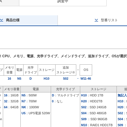
A
調査中
商品仕様
型番リスト
了！CPU、メモリ、電源、光学ドライブ、メインドライブ、追加ドライブ、OSが選
メモリ
光学
追加
イプ
電源
ストレージ
−
OS
容量
ドライブ
ストレージ※
-
16
N5
D
H10
S02
W11-46
プ
メモリ容量
電源
光学ドライブ
ストレージ
9
16
：16GB
N5
：500W
D
：マルチドライブ
H10
：HDD 1TB
無記入
7
32
：32GB
N7
：700W
0
：なし
H20
：HDD2TB
H10
：
5
64
：64GB
NK
：1000W
S02
：SSD 240GB
H20
：
3
U5
：UPS電源 520W
S04
：SSD 480GB
S02
：S
on
S09
：SSD 960GB
S04
：S
M10
：RAID1 HDD1TB
S09
：