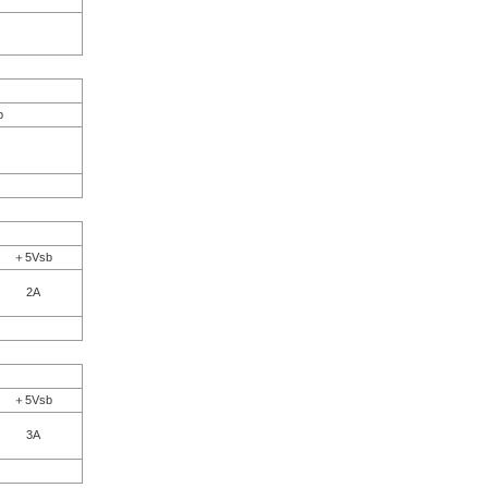
b
＋5Vsb
2A
＋5Vsb
3A