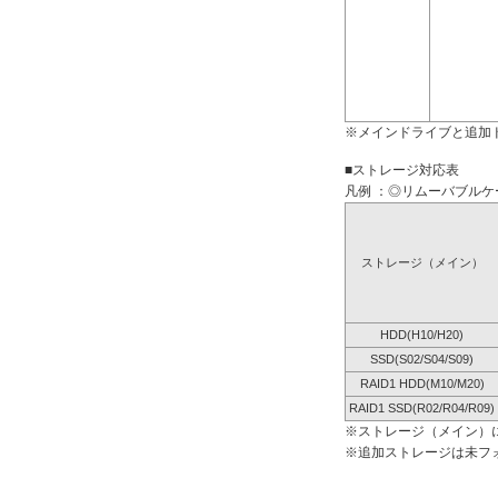
※メインドライブと追加
■ストレージ対応表
凡例 ：◎リムーバブルケー
ストレージ（メイン）
HDD(H10/H20)
SSD(S02/S04/S09)
RAID1 HDD(M10/M20)
RAID1 SSD(R02/R04/R09)
※ストレージ（メイン）
※追加ストレージは未フ