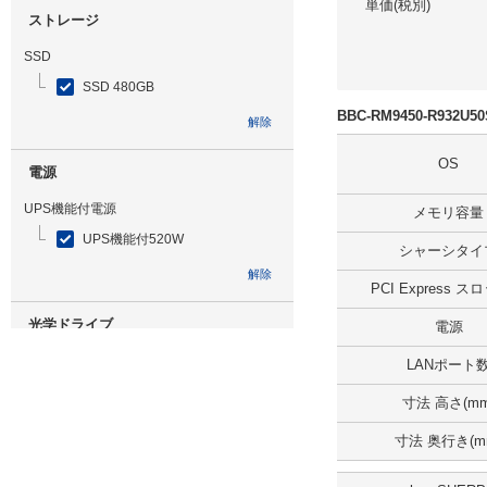
単価(税別)
ストレージ
SSD
SSD 480GB
BBC-RM9450-R932U
解除
OS
電源
UPS機能付電源
メモリ容量
UPS機能付520W
シャーシタイ
解除
PCI Express 
光学ドライブ
電源
無
LANポート
解除
寸法 高さ(mm
寸法 奥行き(m
追加ストレージ
SSD 960GB ミラーリング