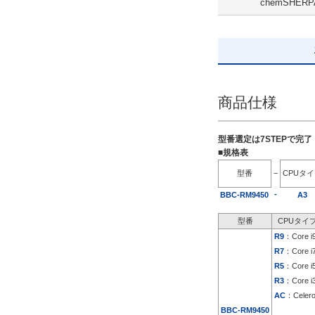
chemSHERP
解除
出荷日
すべて
商品仕様
5日以内
型番選定は7STEPで完
■規格表
型番
−
CPUタ
-
BBC-RM9450
A3
型番
CPUタイ
R9
：Core i
R7
：Core i
R5
：Core i
R3
：Core i
AC
：Celer
BBC-RM9450