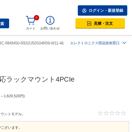
ログイン・新規登録
0
見積・注文
検索
カート
お問い合わせ
BC-RM9450-R932U50S04R09-W11-46
エレクトロニクス部品技術窓口
n対応ラックマウント4PCIe
円
～
1,620,520
円
ックマウントモデル。
がございます。