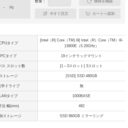
数量：
価格を確認
-
円
)
今すぐ注文
カートへ追加
[Intel（R) Core（TM) i9] Intel（R）Core（TM）i9-
CPUタイプ
13900E（5.20GHz）
PCタイプ
19インチラックマウント
Iバス スロット数
[1～3スロット] 3スロット
ストレージ
[SSD] SSD 480GB
光学ドライブ
無
LANタイプ
1000BASE
寸法 幅(mm)
482
加ストレージ
SSD 960GB ミラーリング