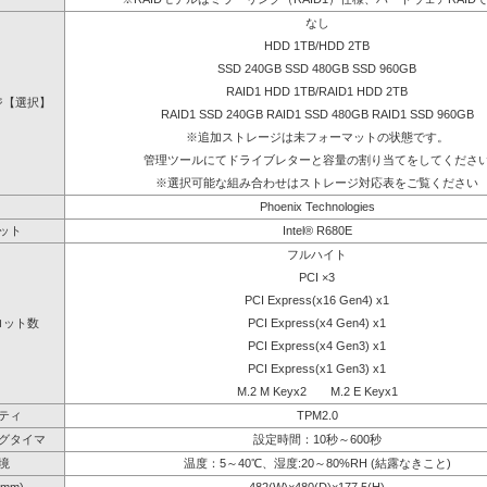
なし
HDD 1TB/HDD 2TB
SSD 240GB SSD 480GB SSD 960GB
RAID1 HDD 1TB/RAID1 HDD 2TB
ジ【選択】
RAID1 SSD 240GB RAID1 SSD 480GB RAID1 SSD 960GB
※追加ストレージは未フォーマットの状態です。
管理ツールにてドライブレターと容量の割り当てをしてくださ
※選択可能な組み合わせはストレージ対応表をご覧ください
Phoenix Technologies
ット
Intel® R680E
フルハイト
PCI ×3
PCI Express(x16 Gen4) x1
ロット数
PCI Express(x4 Gen4) x1
PCI Express(x4 Gen3) x1
PCI Express(x1 Gen3) x1
M.2 M Keyx2 M.2 E Keyx1
ティ
TPM2.0
グタイマ
設定時間：10秒～600秒
境
温度：5～40℃、湿度:20～80%RH (結露なきこと)