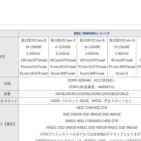
BBC-RM9450シリーズ
第13世代Core i9
第13世代Core i7
第13世代Core i5
第13世代Core i3
i9-13900E
i7-13700E
i5-13500E
i3-13100E
5.20GHz
5.10GHz
4.60GHz
4.40GHz
選択】
24Core32Thread
16Core24Thread
14Core/20Tread
4Core/8Tread
Pcore:8/16Tread
Pcore:8/16Tread
PCore:6/12Thread
PCore:4/8Thread
PC
Ecore:16/16Tread
Ecore:8/8Tread
Ecore:8/8Tread
Ecore 0
DDR5-SDRAM （ECC非対応）
仕様
DDR5 (転送速度：4400MT/s)
容量
16GB(16GBx1)/32GB(16GBx2)/64GB(32GBx2)
空きスロット
16GB：1スロット 32GB、64GB：空きスロットなし
HDD 1TB/HDD 2TB
SSD 240GB SSD 480GB SSD 960GB
RAID1 HDD 1TB/RAID1 HDD 2TB
ブ【選択】
RAID1 SSD 240GB RAID1 SSD 480GB RAID1 SSD 960GB
※OSプリインストールモデルでは全領域がCドライブとなります
※RAIDモデルはミラーリング（RAID1）仕様、ハードウェアRAID