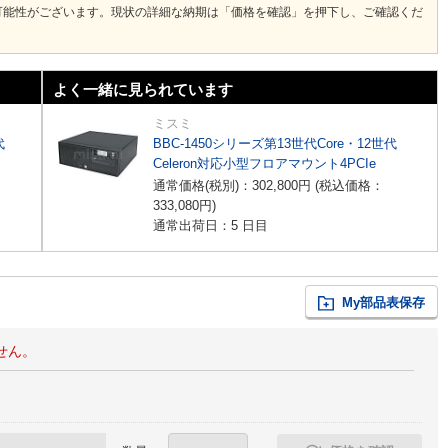
可能性がございます。現状の詳細な納期は「価格を確認」を押下し、ご確認くだ
よく一緒に見られています
ミスミ
代
BBC-1450シリーズ第13世代Core・12世代
Celeron対応小型フロアマウント4PCIe
通常価格(税別)：
302,800
円
(税込価格：
333,080
円
)
通常出荷日：5 日目
My部品表保存
せん。