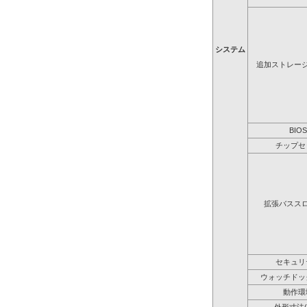
システム
追加ストレー
BIOS
チップセ
拡張バスス
セキュリ
ウォッチドッ
動作環