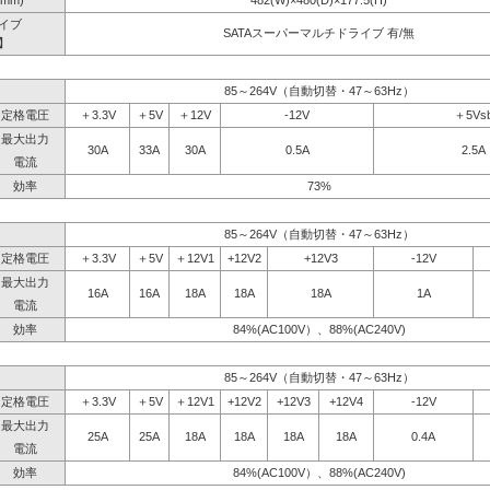
mm)
482(W)×480(D)×177.5(H)
イブ
SATAスーパーマルチドライブ 有/無
】
85～264V（自動切替・47～63Hz）
定格電圧
＋3.3V
＋5V
＋12V
-12V
＋5Vs
最大出力
30A
33A
30A
0.5A
2.5A
電流
効率
73%
85～264V（自動切替・47～63Hz）
定格電圧
＋3.3V
＋5V
＋12V1
+12V2
+12V3
-12V
最大出力
16A
16A
18A
18A
18A
1A
電流
効率
84%(AC100V）、88%(AC240V)
85～264V（自動切替・47～63Hz）
定格電圧
＋3.3V
＋5V
＋12V1
+12V2
+12V3
+12V4
-12V
最大出力
25A
25A
18A
18A
18A
18A
0.4A
電流
効率
84%(AC100V）、88%(AC240V)