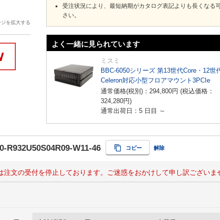
受注状況により、最短納期がカタログ表記よりも長くなる
さい。
ージを拡大する
よく一緒に見られています
ミスミ
BBC-6050シリーズ 第13世代Core・12世
Celeron対応小型フロアマウント3PCIe
通常価格(税別)：
294,800
円
(税込価格：
324,280
円
)
通常出荷日：5 日目 ～
0-R932U50S04R09-W11-46
コピー
解除
は注文の受付を停止しております。ご迷惑をおかけして申し訳ございま