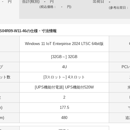
-
円
合計(税別)
-
円
出荷日
-
(税込価格：
-
円
)
(参考出荷日：
50S04R09-W11-46の仕様・寸法情報
Windows 11 IoT Enterpirise 2024 LTSC 64bit版
[32GB～] 32GB
プ
4U
PC
スロット数
[3スロット～] 4スロット
[UPS機能付電源] UPS機能付520W
数
2
)
177.5
m)
480
追