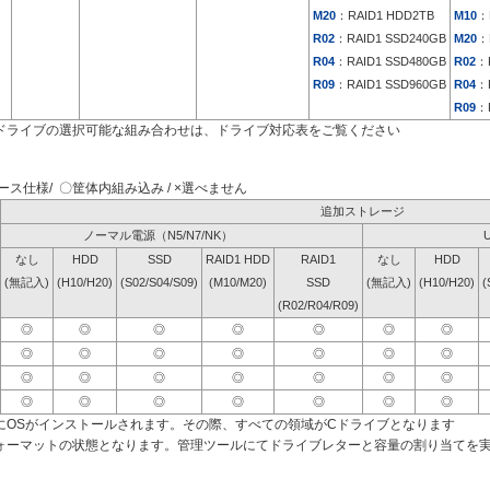
M20
：RAID1 HDD2TB
M10
：
R02
：RAID1 SSD240GB
M20
：
R04
：RAID1 SSD480GB
R02
：
R09
：RAID1 SSD960GB
R04
：
R09
：
ドライブの選択可能な組み合わせは、ドライブ対応表をご覧ください
ス仕様/ 〇筐体内組み込み / ×選べません
追加ストレージ
ノーマル電源（N5/N7/NK）
なし
HDD
SSD
RAID1 HDD
RAID1
なし
HDD
(無記入)
(H10/H20)
(S02/S04/S09)
(M10/M20)
SSD
(無記入)
(H10/H20)
(
(R02/R04/R09)
◎
◎
◎
◎
◎
◎
◎
◎
◎
◎
◎
◎
◎
◎
◎
◎
◎
◎
◎
◎
◎
◎
◎
◎
◎
◎
◎
◎
にOSがインストールされます。その際、すべての領域がCドライブとなります
ォーマットの状態となります。管理ツールにてドライブレターと容量の割り当てを