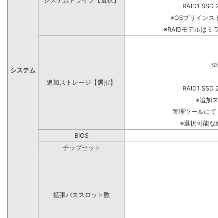
システムドライブ【選択】
RAID1 SSD 
※OSプリイン
※RAIDモデルはミ
S
システム
追加ストレージ【選択】
RAID1 SSD 
※追加
管理ツールにて
※選択可能な
BIOS
チップセット
拡張バススロット数