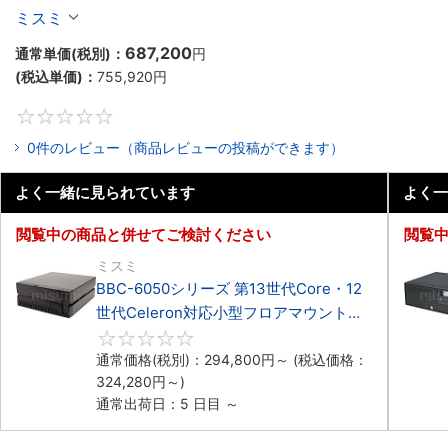
Celeron対応ラックマウント4PCIe
ミスミ
687,200
通常単価(税別)：
円
(税込単価)：
755,920
円
0
0件のレビュー（商品レビューの投稿ができます）
よく一緒に見られています
よく一
閲覧中の商品と併せてご検討ください
閲覧
ミスミ
BBC-6050シリーズ 第13世代Core・12
世代Celeron対応小型フロアマウント
3PCIe
0
通常価格(税別)：
294,800
円
～
(税込価格：
324,280
円
～)
通常出荷日：5 日目 ～