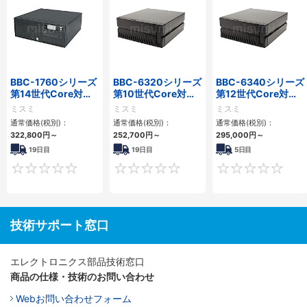
BBC-1760シリーズ
BBC-6320シリーズ
BBC-6340シリーズ
第14世代Core対応
第10世代Core対応
第12世代Core対応
小型フロアマウント
小型フロアマウント
小型フロアマウント
ミスミ
ミスミ
ミスミ
3PCIe
FAPC 2PCI・2PCIe
PC2PCI/2PCIe
通常価格(税別)：
通常価格(税別)：
通常価格(税別)：
322,800
円
～
252,700
円
～
295,000
円
～
19日目
19日目
5日目
0
0
技術サポート窓口
エレクトロニクス部品技術窓口
商品の仕様・技術のお問い合わせ
Webお問い合わせフォーム