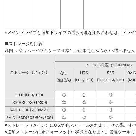
※メインドライブと追加ドライブの選択可能な組み合わせは、ドライ
■ストレージ対応表
凡例 ：◎リムーバブルケース仕様/ 〇筐体内組み込み / ×選べません
ノーマル電源（N5/N7
ストレージ（メイン）
なし
HDD
SSD
RAI
(無記入)
(H10/H20)
(S02/S04/S09)
(M1
HDD(H10/H20)
◎
◎
◎
SSD(S02/S04/S09)
◎
◎
◎
RAID1 HDD(M10/M20)
◎
◎
◎
RAID1 SSD(R02/R04/R09)
◎
◎
◎
※ストレージ（メイン）にOSがインストールされます。その際、す
※追加ストレージは未フォーマットの状態となります。管理ツールに