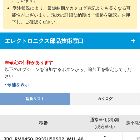
ございます。
受注状況により、最短納期がカタログ表記よりも長くなる可
能性がございます。現状の詳細な納期は「価格を確認」を押
下し、ご確認ください。
エレクトロニクス部品技術窓口
未確定の仕様があります
以下のオプションを追加するボタンから、追加工を指定してくだ
さい
候補を表示
型番リスト
カタログ
通常単価(税別)
型番
最小発
(税込単価)
-
BBC-RM9450-R932U50S02-W11-46
1