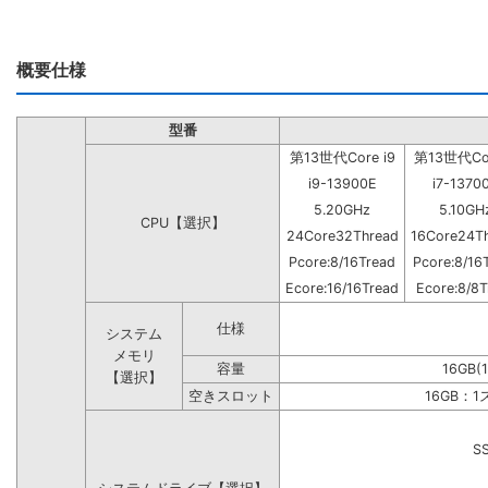
概要仕様
型番
第13世代Core i9
第13世代Cor
i9-13900E
i7-1370
5.20GHz
5.10GH
CPU【選択】
24Core32Thread
16Core24T
Pcore:8/16Tread
Pcore:8/16
Ecore:16/16Tread
Ecore:8/8T
仕様
システム
メモリ
容量
16GB(
【選択】
空きスロット
16GB：
S