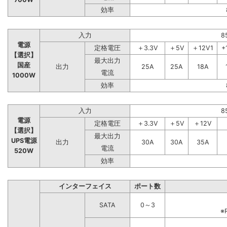
効率
入力
8
電源
定格電圧
＋3.3V
＋5V
＋12V1
+
【選択】
最大出力
国産
出力
25A
25A
18A
電流
1000W
効率
入力
8
電源
定格電圧
＋3.3V
＋5V
＋12V
【選択】
最大出力
UPS電源
出力
30A
30A
35A
電流
520W
効率
インターフェイス
ポート数
SATA
0～3
※