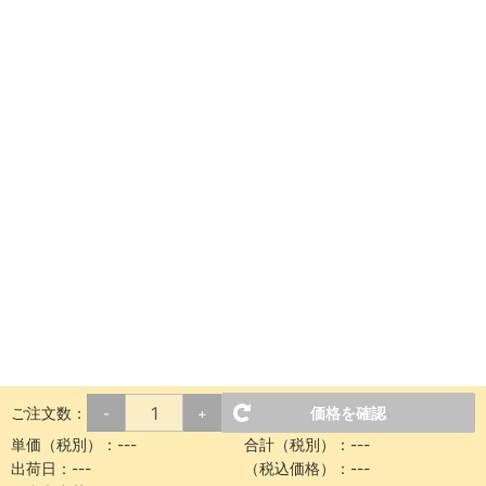
ご注文数：
価格を確認
-
+
単価（税別）：
---
合計（税別）：
---
出荷日：
---
（税込価格）：
---