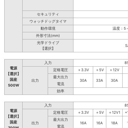
セキュリティ
ウォッチドッグタイマ
動作環境
温度：5～
外形寸法(mm)
光学ドライブ
【選択】
入力
8
電源
定格電圧
＋3.3V
＋5V
＋12V
【選択】
最大出力
国産
出力
30A
33A
30A
電流
500W
効率
入力
8
電源
定格電圧
＋3.3V
＋5V
＋12V1
+
【選択】
最大出力
国産
出力
16A
16A
18A
電流
700W