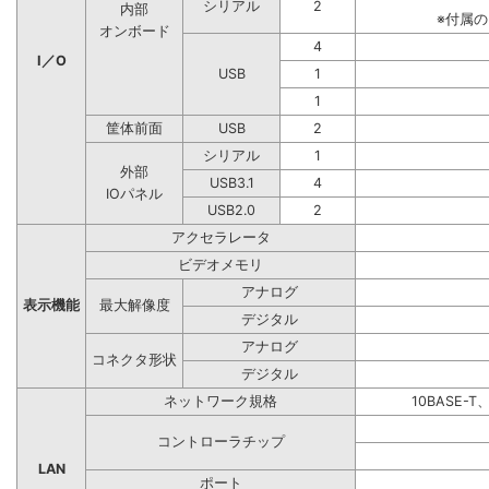
シリアル
2
内部
※付属
オンボード
4
I／O
USB
1
1
筐体前面
USB
2
シリアル
1
外部
USB3.1
4
IOパネル
USB2.0
2
アクセラレータ
ビデオメモリ
アナログ
表示機能
最大解像度
デジタル
アナログ
コネクタ形状
デジタル
ネットワーク規格
10BASE-T
コントローラチップ
LAN
ポート