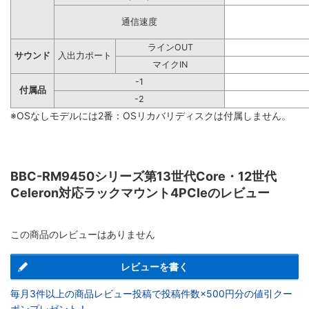
通信速度
ラインOUT
サウンド
入出力ポート
マイクIN
-1
付属品
-2
※OSなしモデルには2番：OSリカバリディスクは付属しません。
BBC-RM9450シリーズ第13世代Core・12世代
Celeron対応ラックマウント4PCIeのレビュー
この商品のレビューはありません
レビューを書く
毎月3件以上の商品レビュー投稿で投稿件数×500円分の値引クー
ポンプレゼント！