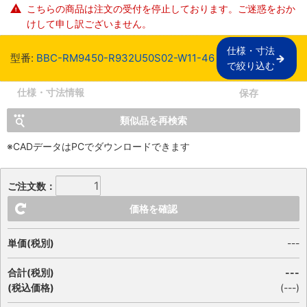
こちらの商品は注文の受付を停止しております。ご迷惑をおか
けして申し訳ございません。
仕様・寸法

型番:
BBC-RM9450-R932U50S02-W11-46
で絞り込む
仕様・寸法情報
保存
類似品を再検索
※CADデータはPCでダウンロードできます
ご注文数：
価格を確認
単価(税別)
---
合計(税別)
---
(税込価格)
(
---
)