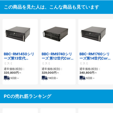
この商品を見た人は、こんな商品も見ています
BBC-RM1450シリ
BBC-RM9740シリ
BBC-RM1760シリ
ーズ第13世代
ーズ 第12世代Core
ーズ第14世代Core
Core・12世代
対応ラックマウント
対応ラックマウント
ミスミ
ミスミ
ミスミ
Celeron対応ラック
FAPC4PCI・3PCIe
3PCIe
通常価格(税別)：
通常価格(税別)：
通常価格(税別)：
マウント4PCIe
320,800
円
～
329,000
円
～
340,800
円
～
5
日目～
19
日目～
5
日目～
PCの売れ筋ランキング