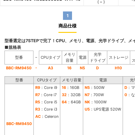
(
-
)
1
商品仕様
型番選定は7STEPで完了！CPU、メモリ、電源、光学ドライブ、
■規格表
メモリ
光学
−
型番
CPUタイプ
電源
ストレージ
容量
ドライブ
-
BBC-RM9450
A3
16
N5
D
H10
型番
CPUタイプ
メモリ容量
電源
光
R9
：Core i9
16
：16GB
N5
：500W
D
：マ
R7
：Core i7
32
：32GB
N7
：700W
0
：な
R5
：Core i5
64
：64GB
NK
：1000W
R3
：Core i3
U5
：UPS電源 520W
AC
：Celeron
BBC-RM9450