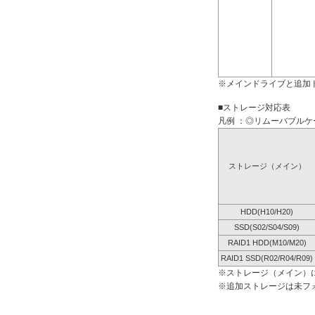
※メインドライブと追加
■ストレージ対応表
凡例 ：◎リムーバブルケー
ストレージ（メイン）
HDD(H10/H20)
SSD(S02/S04/S09)
RAID1 HDD(M10/M20)
RAID1 SSD(R02/R04/R09)
※ストレージ（メイン）
※追加ストレージは未フ