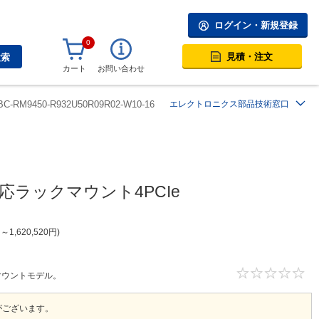
ログイン・新規登録
0
見積・注文
検索
カート
お問い合わせ
BC-RM9450-R932U50R09R02-W10-16
エレクトロニクス部品技術窓口
n対応ラックマウント4PCIe
円
～
1,620,520
円
ックマウントモデル。
がございます。