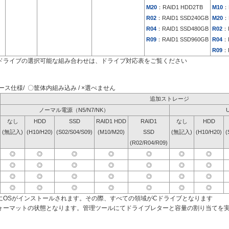
M20
：RAID1 HDD2TB
M10
：
R02
：RAID1 SSD240GB
M20
：
R04
：RAID1 SSD480GB
R02
：
R09
：RAID1 SSD960GB
R04
：
R09
：
ドライブの選択可能な組み合わせは、ドライブ対応表をご覧ください
ス仕様/ 〇筐体内組み込み / ×選べません
追加ストレージ
ノーマル電源（N5/N7/NK）
なし
HDD
SSD
RAID1 HDD
RAID1
なし
HDD
(無記入)
(H10/H20)
(S02/S04/S09)
(M10/M20)
SSD
(無記入)
(H10/H20)
(
(R02/R04/R09)
◎
◎
◎
◎
◎
◎
◎
◎
◎
◎
◎
◎
◎
◎
◎
◎
◎
◎
◎
◎
◎
◎
◎
◎
◎
◎
◎
◎
にOSがインストールされます。その際、すべての領域がCドライブとなります
ォーマットの状態となります。管理ツールにてドライブレターと容量の割り当てを