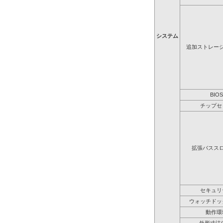
システム
追加ストレー
BIOS
チップセ
拡張バスス
セキュリ
ウォッチドッ
動作環