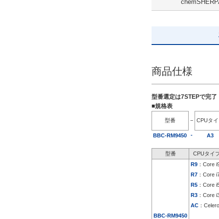
chemSHERP
追加ストレージ
SSD 240GB ミラーリング
解除
出荷日
商品仕様
すべて
19日以内
型番選定は7STEPで完
■規格表
型番
−
CPUタ
-
BBC-RM9450
A3
型番
CPUタイ
R9
：Core i
R7
：Core i
R5
：Core i
R3
：Core i
AC
：Celer
BBC-RM9450