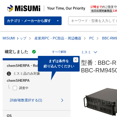
MISUMI | Your Time, Our Priority
17時まで
のご注文で
13
当日出荷対象商品
カテゴリ・メーカーから探す
MISUMI トップ
産業用PC・PC部品・周辺機器
PC
BBC-RM
確定しました
すべて解除
ミスミ
まずは条件を

型番 : BBC-R
chemSHERPA・RoHS
絞り込んでください
BBC-RM94
ミスミ品のみ対象
chemSHERPA
調査中
詳細/複数選択する(1)
OS