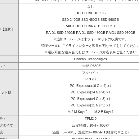
なし
HDD 1TB/HDD 2TB
SSD 240GB SSD 480GB SSD 960GB
RAID1 HDD 1TB/RAID1 HDD 2TB
ジ【選択】
RAID1 SSD 240GB RAID1 SSD 480GB RAID1 SSD 960GB
※追加ストレージは未フォーマットの状態です。
管理ツールにてドライブレターと容量の割り当てをしてくださ
※選択可能な組み合わせはストレージ対応表をご覧ください
Phoenix Technologies
ット
Intel® R680E
フルハイト
PCI ×3
PCI Express(x16 Gen4) x1
ロット数
PCI Express(x4 Gen4) x1
PCI Express(x4 Gen3) x1
PCI Express(x1 Gen3) x1
M.2 M Keyx2 M.2 E Keyx1
ティ
TPM2.0
グタイマ
設定時間：10秒～600秒
境
温度：5～40℃、湿度:20～80%RH (結露なきこと)