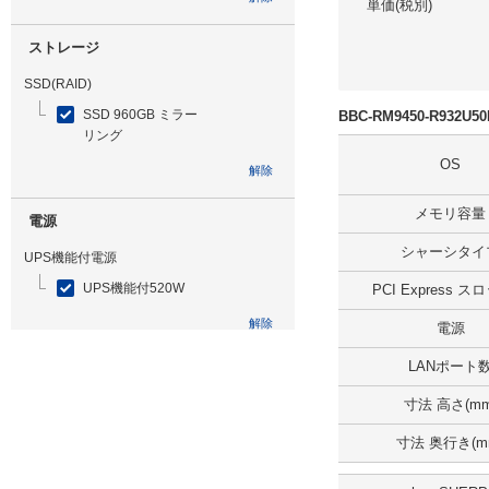
単価(税別)
ストレージ
SSD(RAID)
SSD 960GB ミラー
BBC-RM9450-R932U
リング
OS
解除
メモリ容量
電源
シャーシタイ
UPS機能付電源
UPS機能付520W
PCI Express 
解除
電源
LANポート
光学ドライブ
寸法 高さ(mm
無
寸法 奥行き(m
解除