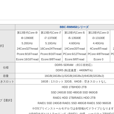
BBC-RM9450シリーズ
第13世代Core i9
第13世代Core i7
第13世代Core i5
第13世代Core i3
i9-13900E
i7-13700E
i5-13500E
i3-13100E
5.20GHz
5.10GHz
4.60GHz
4.40GHz
選択】
24Core32Thread
16Core24Thread
14Core/20Tread
4Core/8Tread
Pcore:8/16Tread
Pcore:8/16Tread
PCore:6/12Thread
PCore:4/8Thread
PC
Ecore:16/16Tread
Ecore:8/8Tread
Ecore:8/8Tread
Ecore 0
DDR5-SDRAM （ECC非対応）
仕様
DDR5 (転送速度：4400MT/s)
容量
16GB(16GBx1)/32GB(16GBx2)/64GB(32GBx2)
空きスロット
16GB：1スロット 32GB、64GB：空きスロットなし
HDD 1TB/HDD 2TB
SSD 240GB SSD 480GB SSD 960GB
RAID1 HDD 1TB/RAID1 HDD 2TB
ブ【選択】
RAID1 SSD 240GB RAID1 SSD 480GB RAID1 SSD 960GB
※OSプリインストールモデルでは全領域がCドライブとなります
※RAIDモデルはミラーリング（RAID1）仕様、ハードウェアRAID