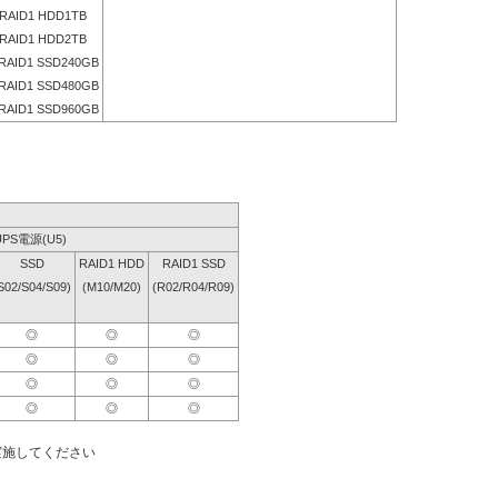
RAID1 HDD1TB
RAID1 HDD2TB
RAID1 SSD240GB
RAID1 SSD480GB
RAID1 SSD960GB
UPS電源(U5)
SSD
RAID1 HDD
RAID1 SSD
S02/S04/S09)
(M10/M20)
(R02/R04/R09)
◎
◎
◎
◎
◎
◎
◎
◎
◎
◎
◎
◎
実施してください