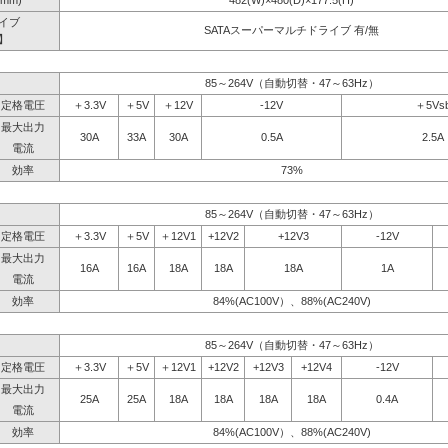
mm)
482(W)×480(D)×177.5(H)
イブ
SATAスーパーマルチドライブ 有/無
】
85～264V（自動切替・47～63Hz）
定格電圧
＋3.3V
＋5V
＋12V
-12V
＋5Vs
最大出力
30A
33A
30A
0.5A
2.5A
電流
効率
73%
85～264V（自動切替・47～63Hz）
定格電圧
＋3.3V
＋5V
＋12V1
+12V2
+12V3
-12V
最大出力
16A
16A
18A
18A
18A
1A
電流
効率
84%(AC100V）、88%(AC240V)
85～264V（自動切替・47～63Hz）
定格電圧
＋3.3V
＋5V
＋12V1
+12V2
+12V3
+12V4
-12V
最大出力
25A
25A
18A
18A
18A
18A
0.4A
電流
効率
84%(AC100V）、88%(AC240V)