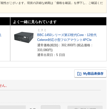
可能性がございます。現状の詳細な納期は「価格を確認」を押下し、ご確認くだ
よく一緒に見られています
ミスミ
代
BBC-1450シリーズ第13世代Core・12世代
Celeron対応小型フロアマウント4PCIe
通常価格(税別)：
302,800
円
(税込価格：
333,080
円
)
通常出荷日：5 日目
My部品表保存
せん。