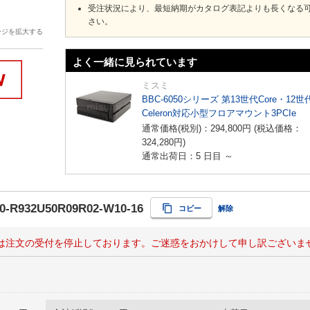
受注状況により、最短納期がカタログ表記よりも長くなる
さい。
ージを拡大する
よく一緒に見られています
ミスミ
BBC-6050シリーズ 第13世代Core・12世
Celeron対応小型フロアマウント3PCIe
通常価格(税別)：
294,800
円
(税込価格：
324,280
円
)
通常出荷日：5 日目 ～
0-R932U50R09R02-W10-16
コピー
解除
は注文の受付を停止しております。ご迷惑をおかけして申し訳ございま