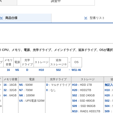
A
調査中
商品仕様
型番リスト
了！CPU、メモリ、電源、光学ドライブ、メインドライブ、追加ドライブ、OSが選
メモリ
光学
追加
イプ
電源
ストレージ
−
OS
容量
ドライブ
ストレージ※
-
16
N5
D
H10
S02
W11-46
プ
メモリ容量
電源
光学ドライブ
ストレージ
9
16
：16GB
N5
：500W
D
：マルチドライブ
H10
：HDD 1TB
無記入
7
32
：32GB
N7
：700W
0
：なし
H20
：HDD2TB
H10
：
5
64
：64GB
NK
：1000W
S02
：SSD 240GB
H20
：
3
U5
：UPS電源 520W
S04
：SSD 480GB
S02
：S
on
S09
：SSD 960GB
S04
：S
M10
：RAID1 HDD1TB
S09
：