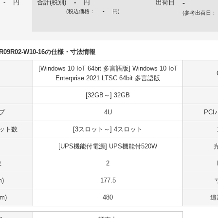
-
円
合計(税別)
-
円
出荷日
-
(税込価格：
-
円
)
(参考出荷日：
50R09R02-W10-16の仕様・寸法情報
[Windows 10 IoT 64bit 多言語版] Windows 10 IoT
Enterprise 2021 LTSC 64bit 多言語版
[32GB～] 32GB
プ
4U
PC
スロット数
[3スロット～] 4スロット
[UPS機能付電源] UPS機能付520W
数
2
)
177.5
m)
480
追