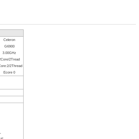
Celeron
G6900
3.00GHz
2Core/2Tread
ore:2/2Thread
Ecore 0
。
です。