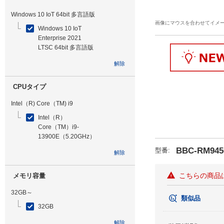
Windows 10 IoT 64bit 多言語版
画像にマウスを合わせてイメ
Windows 10 IoT
Enterprise 2021
LTSC 64bit 多言語版
解除
CPUタイプ
Intel（R) Core（TM) i9
Intel（R）
Core（TM）i9-
13900E（5.20GHz）
BBC-RM945
型番
:
解除
こちらの商品
メモリ容量
32GB～
類似品
32GB
解除