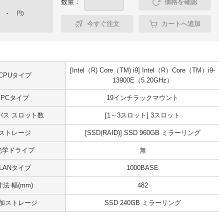
数量：
価格を確認
-
円
)
今すぐ注文
カートへ追加
[Intel（R) Core（TM) i9] Intel（R）Core（TM）i9-
CPUタイプ
13900E（5.20GHz）
PCタイプ
19インチラックマウント
Iバス スロット数
[1～3スロット] 3スロット
ストレージ
[SSD(RAID)] SSD 960GB ミラーリング
光学ドライブ
無
LANタイプ
1000BASE
寸法 幅(mm)
482
加ストレージ
SSD 240GB ミラーリング