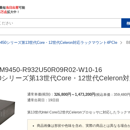
最短
当日出荷
5万点
拡大中！
9450シリーズ第13世代Core・12世代Celeron対応ラックマウント4PCIe
B
M9450-R932U50R09R02-W10-16

50シリーズ第13世代Core・12世代Celero
通常単価(税別)
326,800
円
～
1,473,200
円
税込単価
359,480
通常出荷日：
19日目
第13世代Intel Core/12世代Celeronプロセッサに対応したラ
商品画像は形状や色味を含め、実際の商品とは異なる場合