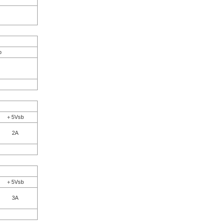
b
＋5Vsb
2A
＋5Vsb
3A