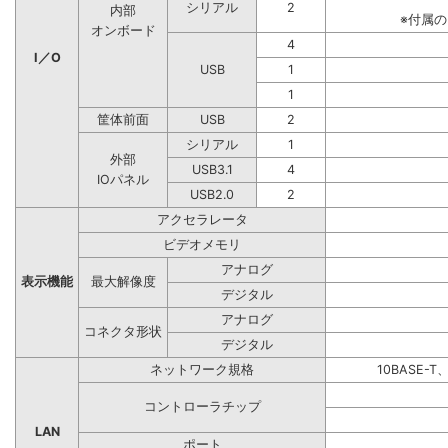
シリアル
2
内部
※付属
オンボード
4
I／O
USB
1
1
筐体前面
USB
2
シリアル
1
外部
USB3.1
4
IOパネル
USB2.0
2
アクセラレータ
ビデオメモリ
アナログ
表示機能
最大解像度
デジタル
アナログ
コネクタ形状
デジタル
ネットワーク規格
10BASE-T
コントローラチップ
LAN
ポート