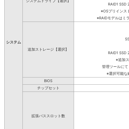
システムドライブ【選択】
RAID1 SSD 
※OSプリイン
※RAIDモデルはミ
S
システム
追加ストレージ【選択】
RAID1 SSD 
※追加
管理ツールにて
※選択可能な
BIOS
チップセット
拡張バススロット数