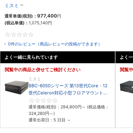
Celeron対応ラックマウント4PCIe
ミスミ
977,400
通常単価(税別)：
円
(税込単価)：
1,075,140
円
0
0件のレビュー（商品レビューの投稿ができます）
よく一緒に見られています
よく一
閲覧中の商品と併せてご検討ください
閲覧
ミスミ
BBC-6050シリーズ 第13世代Core・12
世代Celeron対応小型フロアマウント
3PCIe
0
通常価格(税別)：
294,800
円
～
(税込価格：
324,280
円
～)
通常出荷日：5 日目 ～