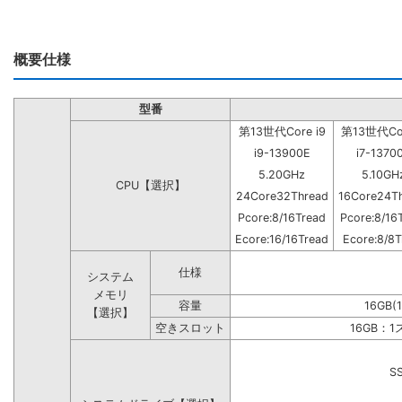
概要仕様
型番
第13世代Core i9
第13世代Cor
i9-13900E
i7-1370
5.20GHz
5.10GH
CPU【選択】
24Core32Thread
16Core24T
Pcore:8/16Tread
Pcore:8/16
Ecore:16/16Tread
Ecore:8/8T
仕様
システム
メモリ
容量
16GB(
【選択】
空きスロット
16GB：
S