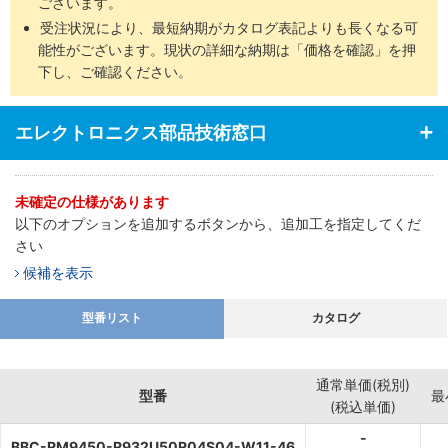
ございます。
受注状況により、最短納期がカタログ表記よりも長くなる可
能性がございます。現状の詳細な納期は「価格を確認」を押
下し、ご確認ください。
エレクトロニクス部品技術窓口
未確定の仕様があります
以下のオプションを追加するボタンから、追加工を指定してくだ
さい
候補を表示
型番リスト
カタログ
通常単価(税別)
型番
最
(税込単価)
-
BBC-RM9450-R932U50R04S04-W11-46