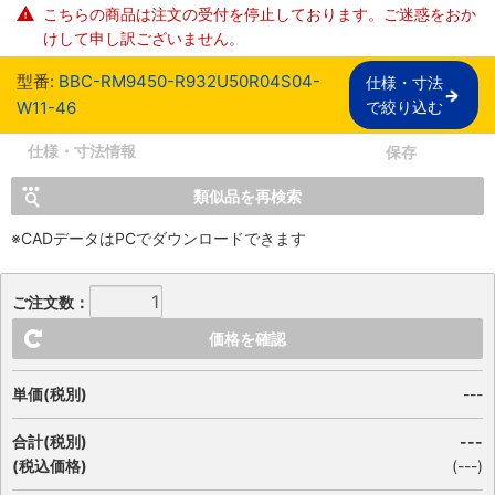
こちらの商品は注文の受付を停止しております。ご迷惑をおか
けして申し訳ございません。
型番:
BBC-RM9450-R932U50R04S04-
仕様・寸法

W11-46
で絞り込む
仕様・寸法情報
保存
類似品を再検索
※CADデータはPCでダウンロードできます
ご注文数：
価格を確認
単価(税別)
---
合計(税別)
---
(税込価格)
(
---
)