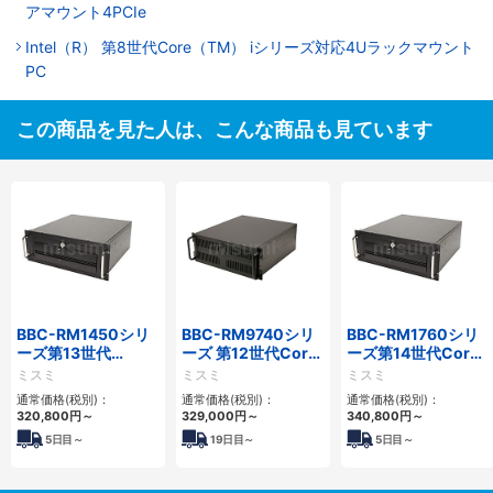
アマウント4PCIe
Intel（R） 第8世代Core（TM） iシリーズ対応4Uラックマウント
PC
この商品を見た人は、こんな商品も見ています
BBC-RM1450シリ
BBC-RM9740シリ
BBC-RM1760シリ
ーズ第13世代
ーズ 第12世代Core
ーズ第14世代Core
Core・12世代
対応ラックマウント
対応ラックマウント
ミスミ
ミスミ
ミスミ
Celeron対応ラック
FAPC4PCI・3PCIe
3PCIe
通常価格(税別)：
通常価格(税別)：
通常価格(税別)：
マウント4PCIe
320,800
円
～
329,000
円
～
340,800
円
～
5
日目～
19
日目～
5
日目～