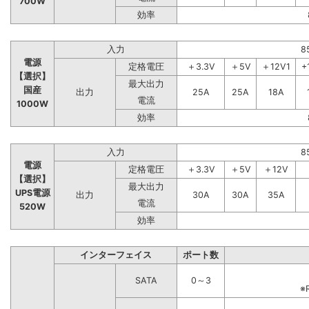
700W
効率
入力
8
電源
定格電圧
＋3.3V
＋5V
＋12V1
+
【選択】
最大出力
国産
出力
25A
25A
18A
電流
1000W
効率
入力
8
電源
定格電圧
＋3.3V
＋5V
＋12V
【選択】
最大出力
UPS電源
出力
30A
30A
35A
電流
520W
効率
インターフェイス
ポート数
SATA
0～3
※