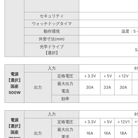
セキュリティ
ウォッチドッグタイマ
動作環境
温度：5～
外形寸法(mm)
光学ドライブ
【選択】
入力
8
電源
定格電圧
＋3.3V
＋5V
＋12V
【選択】
最大出力
国産
出力
30A
33A
30A
電流
500W
効率
入力
8
電源
定格電圧
＋3.3V
＋5V
＋12V1
+
【選択】
最大出力
国産
出力
16A
16A
18A
電流