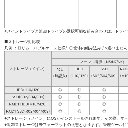
※メインドライブと追加ドライブの選択可能な組み合わせは、ドライ
■ストレージ対応表
凡例 ：◎リムーバブルケース仕様/ 〇筐体内組み込み / ×選べません
ノーマル電源（N5/N7
ストレージ（メイン）
なし
HDD
SSD
RAI
(無記入)
(H10/H20)
(S02/S04/S09)
(M1
HDD(H10/H20)
◎
◎
◎
SSD(S02/S04/S09)
◎
◎
◎
RAID1 HDD(M10/M20)
◎
◎
◎
RAID1 SSD(R02/R04/R09)
◎
◎
◎
※ストレージ（メイン）にOSがインストールされます。その際、す
※追加ストレージは未フォーマットの状態となります。管理ツールに