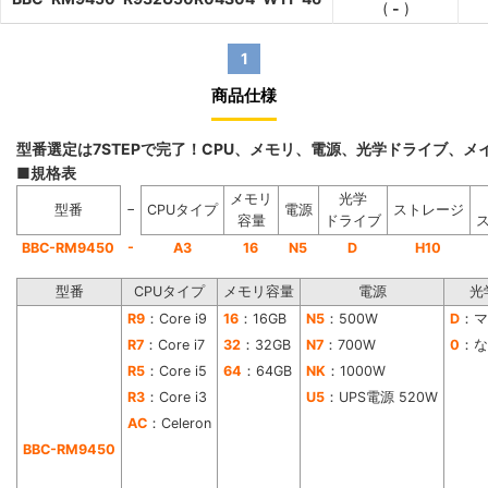
(
-
)
1
商品仕様
型番選定は7STEPで完了！CPU、メモリ、電源、光学ドライブ、
■規格表
メモリ
光学
−
型番
CPUタイプ
電源
ストレージ
容量
ドライブ
-
BBC-RM9450
A3
16
N5
D
H10
型番
CPUタイプ
メモリ容量
電源
光
R9
：Core i9
16
：16GB
N5
：500W
D
：マ
R7
：Core i7
32
：32GB
N7
：700W
0
：な
R5
：Core i5
64
：64GB
NK
：1000W
R3
：Core i3
U5
：UPS電源 520W
AC
：Celeron
BBC-RM9450