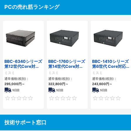
PCの売れ筋ランキング
BBC-6340シリーズ
BBC-1760シリーズ
BBC-1410シリーズ
第12世代Core対応
第14世代Core対応
第6世代 Core対応フ
小型フロアマウント
小型フロアマウント
ロアマウントFAPC
ミスミ
ミスミ
ミスミ
PC2PCI/2PCIe
3PCIe
3PCI・3PCIe
通常価格(税別)：
通常価格(税別)：
通常価格(税別)：
295,000
円
～
322,800
円
～
243,600
円
～
5日目
5日目
5日目
0
0
技術サポート窓口