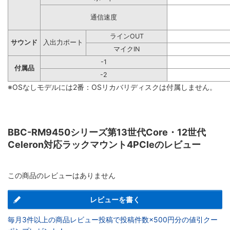
通信速度
ラインOUT
サウンド
入出力ポート
マイクIN
-1
付属品
-2
※OSなしモデルには2番：OSリカバリディスクは付属しません。
BBC-RM9450シリーズ第13世代Core・12世代
Celeron対応ラックマウント4PCIeのレビュー
この商品のレビューはありません
レビューを書く
毎月3件以上の商品レビュー投稿で投稿件数×500円分の値引クー