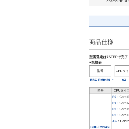
chemSHERP
SSD 480GB ミラーリング
解除
出荷日
すべて
商品仕様
19日以内
型番選定は7STEPで完
■規格表
型番
−
CPUタ
-
BBC-RM9450
A3
型番
CPUタイ
R9
：Core i
R7
：Core i
R5
：Core i
R3
：Core i
AC
：Celer
BBC-RM9450