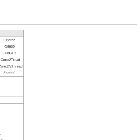
Celeron
G6900
3.00GHz
2Core/2Tread
ore:2/2Thread
Ecore 0
。
です。