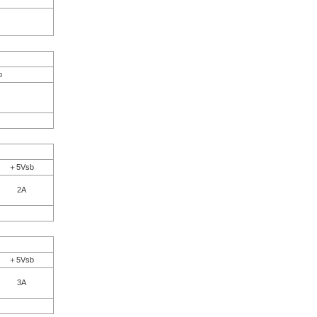
b
＋5Vsb
2A
＋5Vsb
3A