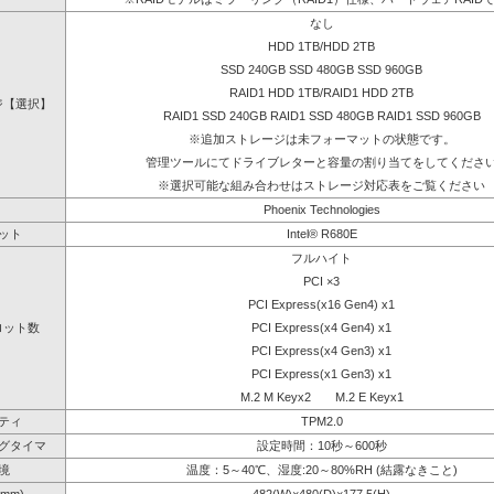
なし
HDD 1TB/HDD 2TB
SSD 240GB SSD 480GB SSD 960GB
RAID1 HDD 1TB/RAID1 HDD 2TB
ジ【選択】
RAID1 SSD 240GB RAID1 SSD 480GB RAID1 SSD 960GB
※追加ストレージは未フォーマットの状態です。
管理ツールにてドライブレターと容量の割り当てをしてくださ
※選択可能な組み合わせはストレージ対応表をご覧ください
Phoenix Technologies
ット
Intel® R680E
フルハイト
PCI ×3
PCI Express(x16 Gen4) x1
ロット数
PCI Express(x4 Gen4) x1
PCI Express(x4 Gen3) x1
PCI Express(x1 Gen3) x1
M.2 M Keyx2 M.2 E Keyx1
ティ
TPM2.0
グタイマ
設定時間：10秒～600秒
境
温度：5～40℃、湿度:20～80%RH (結露なきこと)