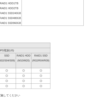
RAID1 HDD1TB
RAID1 HDD2TB
RAID1 SSD240GB
RAID1 SSD480GB
RAID1 SSD960GB
UPS電源(U5)
SSD
RAID1 HDD
RAID1 SSD
S02/S04/S09)
(M10/M20)
(R02/R04/R09)
◎
◎
◎
◎
◎
◎
◎
◎
◎
◎
◎
◎
実施してください