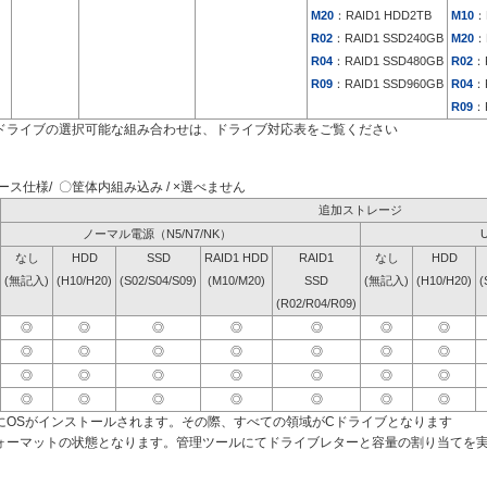
M20
：RAID1 HDD2TB
M10
：
R02
：RAID1 SSD240GB
M20
：
R04
：RAID1 SSD480GB
R02
：
R09
：RAID1 SSD960GB
R04
：
R09
：
ドライブの選択可能な組み合わせは、ドライブ対応表をご覧ください
ス仕様/ 〇筐体内組み込み / ×選べません
追加ストレージ
ノーマル電源（N5/N7/NK）
なし
HDD
SSD
RAID1 HDD
RAID1
なし
HDD
(無記入)
(H10/H20)
(S02/S04/S09)
(M10/M20)
SSD
(無記入)
(H10/H20)
(
(R02/R04/R09)
◎
◎
◎
◎
◎
◎
◎
◎
◎
◎
◎
◎
◎
◎
◎
◎
◎
◎
◎
◎
◎
◎
◎
◎
◎
◎
◎
◎
にOSがインストールされます。その際、すべての領域がCドライブとなります
ォーマットの状態となります。管理ツールにてドライブレターと容量の割り当てを