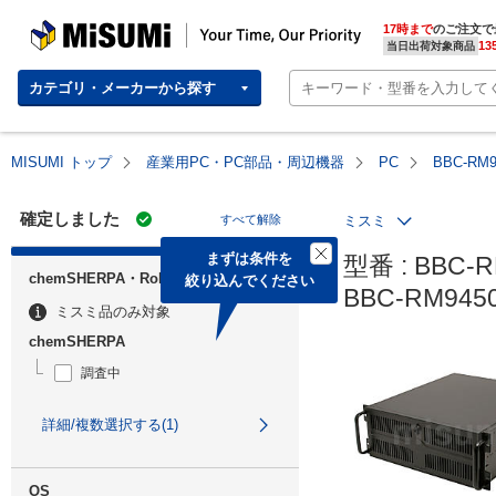
MISUMI | Your Time, Our Priority
17時まで
のご注文で
13
当日出荷対象商品
カテゴリ・メーカーから探す
MISUMI トップ
産業用PC・PC部品・周辺機器
PC
BBC-RM
確定しました
すべて解除
ミスミ
まずは条件を

型番 : BBC-R
chemSHERPA・RoHS
絞り込んでください
BBC-RM94
ミスミ品のみ対象
chemSHERPA
調査中
詳細/複数選択する(1)
OS