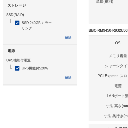
単価(税別)
ストレージ
SSD(RAID)
SSD 240GB ミラー
リング
BBC-RM9450-R932U
解除
OS
電源
メモリ容量
UPS機能付電源
シャーシタイ
UPS機能付520W
PCI Express 
解除
電源
光学ドライブ
LANポート
無
寸法 高さ(mm
解除
寸法 奥行き(m
追加ストレージ