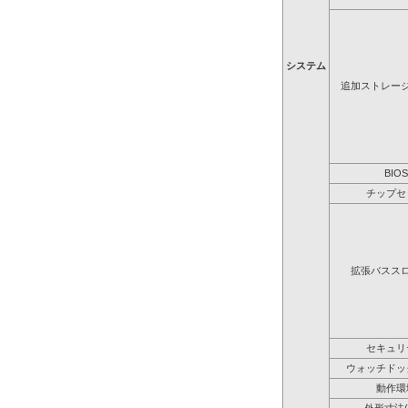
システム
追加ストレー
BIOS
チップセ
拡張バスス
セキュリ
ウォッチドッ
動作環