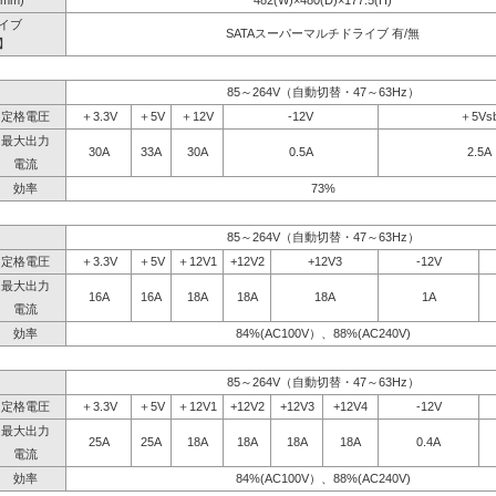
mm)
482(W)×480(D)×177.5(H)
イブ
SATAスーパーマルチドライブ 有/無
】
85～264V（自動切替・47～63Hz）
定格電圧
＋3.3V
＋5V
＋12V
-12V
＋5Vs
最大出力
30A
33A
30A
0.5A
2.5A
電流
効率
73%
85～264V（自動切替・47～63Hz）
定格電圧
＋3.3V
＋5V
＋12V1
+12V2
+12V3
-12V
最大出力
16A
16A
18A
18A
18A
1A
電流
効率
84%(AC100V）、88%(AC240V)
85～264V（自動切替・47～63Hz）
定格電圧
＋3.3V
＋5V
＋12V1
+12V2
+12V3
+12V4
-12V
最大出力
25A
25A
18A
18A
18A
18A
0.4A
電流
効率
84%(AC100V）、88%(AC240V)