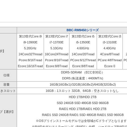
BBC-RM9450シリーズ
第13世代Core i9
第13世代Core i7
第13世代Core i5
第13世代Core i3
i9-13900E
i7-13700E
i5-13500E
i3-13100E
5.20GHz
5.10GHz
4.60GHz
4.40GHz
選択】
24Core32Thread
16Core24Thread
14Core/20Tread
4Core/8Tread
Pcore:8/16Tread
Pcore:8/16Tread
PCore:6/12Thread
PCore:4/8Thread
PC
Ecore:16/16Tread
Ecore:8/8Tread
Ecore:8/8Tread
Ecore 0
DDR5-SDRAM （ECC非対応）
仕様
DDR5 (転送速度：4400MT/s)
容量
16GB(16GBx1)/32GB(16GBx2)/64GB(32GBx2)
空きスロット
16GB：1スロット 32GB、64GB：空きスロットなし
HDD 1TB/HDD 2TB
SSD 240GB SSD 480GB SSD 960GB
RAID1 HDD 1TB/RAID1 HDD 2TB
ブ【選択】
RAID1 SSD 240GB RAID1 SSD 480GB RAID1 SSD 960GB
※OSプリインストールモデルでは全領域がCドライブとなります
※RAIDモデルはミラーリング（RAID1）仕様、ハードウェアRAID