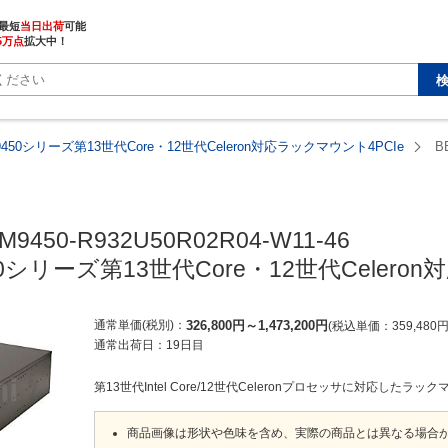
最短
当日出荷
5万点
拡大中！
9450シリーズ第13世代Core・12世代Celeron対応ラックマウント4PCIe
B
M9450-R932U50R02R04-W11-46

50シリーズ第13世代Core・12世代Celero
通常単価(税別)
326,800
円
～
1,473,200
円
税込単価
359,480
通常出荷日：
19日目
第13世代Intel Core/12世代Celeronプロセッサに対応したラ
商品画像は形状や色味を含め、実際の商品とは異なる場合