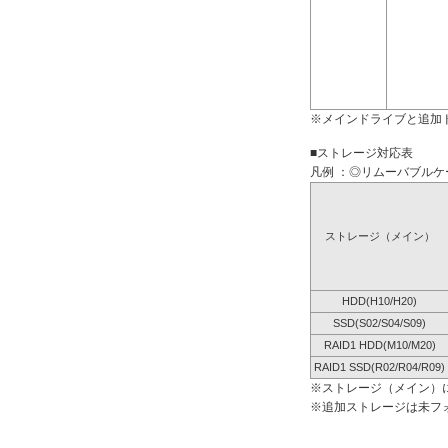
※メインドライブと追加
■ストレージ対応表
凡例 ：◎リムーバブルケー
ストレージ（メイン）
HDD(H10/H20)
SSD(S02/S04/S09)
RAID1 HDD(M10/M20)
RAID1 SSD(R02/R04/R09)
※ストレージ（メイン）
※追加ストレージは未フ