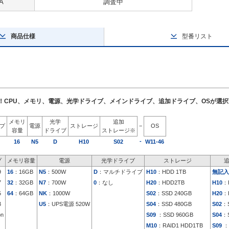
A
調査中
商品仕様
型番リスト
了！CPU、メモリ、電源、光学ドライブ、メインドライブ、追加ドライブ、OSが選
メモリ
光学
追加
イプ
電源
ストレージ
−
OS
容量
ドライブ
ストレージ※
-
16
N5
D
H10
S02
W11-46
プ
メモリ容量
電源
光学ドライブ
ストレージ
9
16
：16GB
N5
：500W
D
：マルチドライブ
H10
：HDD 1TB
無記入
7
32
：32GB
N7
：700W
0
：なし
H20
：HDD2TB
H10
：
5
64
：64GB
NK
：1000W
S02
：SSD 240GB
H20
：
3
U5
：UPS電源 520W
S04
：SSD 480GB
S02
：S
on
S09
：SSD 960GB
S04
：S
M10
：RAID1 HDD1TB
S09
：