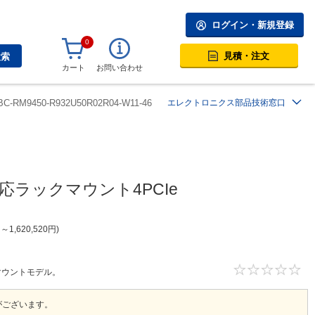
ログイン・新規登録
0
見積・注文
検索
カート
お問い合わせ
BC-RM9450-R932U50R02R04-W11-46
エレクトロニクス部品技術窓口
n対応ラックマウント4PCIe
円
～
1,620,520
円
ックマウントモデル。
がございます。