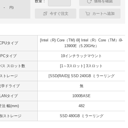
数量：
価格を確認
-
円
)
今すぐ注文
カートへ追加
[Intel（R) Core（TM) i9] Intel（R）Core（TM）i9-
CPUタイプ
13900E（5.20GHz）
PCタイプ
19インチラックマウント
Iバス スロット数
[1～3スロット] 3スロット
ストレージ
[SSD(RAID)] SSD 240GB ミラーリング
光学ドライブ
無
LANタイプ
1000BASE
寸法 幅(mm)
482
加ストレージ
SSD 480GB ミラーリング