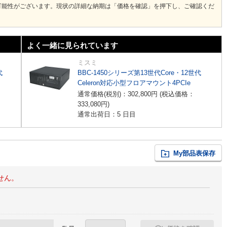
可能性がございます。現状の詳細な納期は「価格を確認」を押下し、ご確認くだ
よく一緒に見られています
ミスミ
代
BBC-1450シリーズ第13世代Core・12世代
Celeron対応小型フロアマウント4PCIe
通常価格(税別)：
302,800
円
(税込価格：
333,080
円
)
通常出荷日：5 日目
My部品表保存
せん。