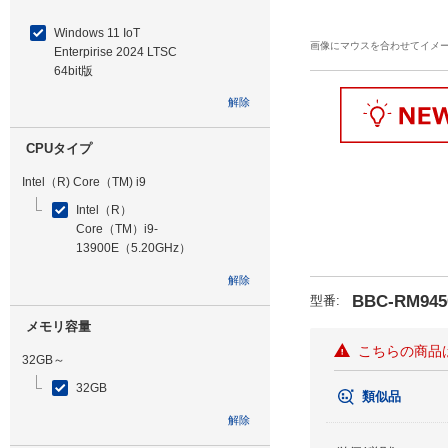
Windows 11 IoT
画像にマウスを合わせてイメ
Enterpirise 2024 LTSC
64bit版
解除
CPUタイプ
Intel（R) Core（TM) i9
Intel（R）
Core（TM）i9-
13900E（5.20GHz）
解除
BBC-RM945
型番
:
メモリ容量
こちらの商品
32GB～
32GB
類似品
解除