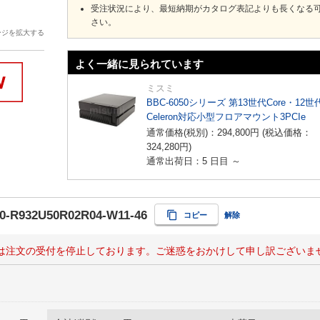
受注状況により、最短納期がカタログ表記よりも長くなる
さい。
ージを拡大する
よく一緒に見られています
ミスミ
BBC-6050シリーズ 第13世代Core・12世
Celeron対応小型フロアマウント3PCIe
通常価格(税別)：
294,800
円
(税込価格：
324,280
円
)
通常出荷日：5 日目 ～
0-R932U50R02R04-W11-46
コピー
解除
は注文の受付を停止しております。ご迷惑をおかけして申し訳ございま