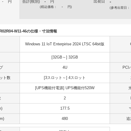
-
円
合計(税別)
-
円
出荷日
-
(税込価格：
-
円
)
(参考出荷日：
50R02R04-W11-46の仕様・寸法情報
Windows 11 IoT Enterpirise 2024 LTSC 64bit版
[32GB～] 32GB
プ
4U
PC
スロット数
[3スロット～] 4スロット
[UPS機能付電源] UPS機能付520W
数
2
)
177.5
m)
480
追