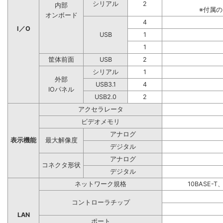
シリアル
2
内部
※付属
オンボード
4
I／O
USB
1
1
筐体前面
USB
2
シリアル
1
外部
USB3.1
4
IOパネル
USB2.0
2
アクセラレータ
ビデオメモリ
アナログ
表示機能
最大解像度
デジタル
アナログ
コネクタ形状
デジタル
ネットワーク規格
10BASE-T
コントローラチップ
LAN
ポート