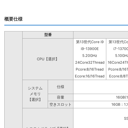
概要仕様
型番
第13世代Core i9
第13世代Cor
i9-13900E
i7-1370
5.20GHz
5.10GH
CPU【選択】
24Core32Thread
16Core24T
Pcore:8/16Tread
Pcore:8/16
Ecore:16/16Tread
Ecore:8/8T
仕様
システム
メモリ
容量
16GB(
【選択】
空きスロット
16GB：
S