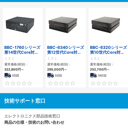
BBC-1760シリーズ
BBC-6340シリーズ
BBC-6320シリーズ
第14世代Core対応
第12世代Core対応
第10世代Core対応
小型フロアマウント
小型フロアマウント
小型フロアマウント
ミスミ
ミスミ
ミスミ
3PCIe
PC2PCI/2PCIe
FAPC 2PCI・2PCIe
通常価格(税別)：
通常価格(税別)：
通常価格(税別)：
322,800
円
～
295,000
円
～
252,700
円
～
5日目
5日目
19日目
0
0
技術サポート窓口
エレクトロニクス部品技術窓口
商品の仕様・技術のお問い合わせ