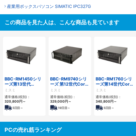
産業用ボックスパソコン SIMATIC IPC327G
この商品を見た人は、こんな商品も見ています
BBC-RM1450シリ
BBC-RM9740シリ
BBC-RM1760シリ
ーズ第13世代
ーズ 第12世代Core
ーズ第14世代Core
Core・12世代
対応ラックマウント
対応ラックマウント
ミスミ
ミスミ
ミスミ
Celeron対応ラック
FAPC4PCI・3PCIe
3PCIe
通常価格(税別)：
通常価格(税別)：
通常価格(税別)：
マウント4PCIe
320,800
円
～
329,000
円
～
340,800
円
～
5
日目～
19
日目～
5
日目～
PCの売れ筋ランキング