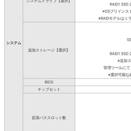
システムドライブ【選択】
RAID1 SSD 
※OSプリイン
※RAIDモデルはミ
S
システム
追加ストレージ【選択】
RAID1 SSD 
※追加
管理ツールにて
※選択可能な
BIOS
チップセット
拡張バススロット数