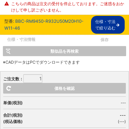
こちらの商品は注文の受付を停止しております。ご迷惑をおか
けして申し訳ございません。
型番:
BBC-RM9450-R932U50M20H10-
仕様・寸法

W11-46
で絞り込む
仕様・寸法情報
保存
類似品を再検索
※CADデータはPCでダウンロードできます
ご注文数：
価格を確認
単価(税別)
---
合計(税別)
---
(税込価格)
(
---
)