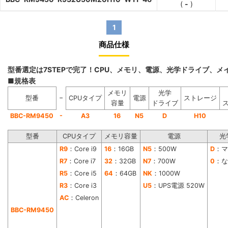
(
-
)
1
商品仕様
型番選定は7STEPで完了！CPU、メモリ、電源、光学ドライブ、
■規格表
メモリ
光学
−
型番
CPUタイプ
電源
ストレージ
容量
ドライブ
-
BBC-RM9450
A3
16
N5
D
H10
型番
CPUタイプ
メモリ容量
電源
光
R9
：Core i9
16
：16GB
N5
：500W
D
：マ
R7
：Core i7
32
：32GB
N7
：700W
0
：な
R5
：Core i5
64
：64GB
NK
：1000W
R3
：Core i3
U5
：UPS電源 520W
AC
：Celeron
BBC-RM9450