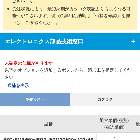
ございます。
受注状況により、最短納期がカタログ表記よりも長くなる可
能性がございます。現状の詳細な納期は「価格を確認」を押
下し、ご確認ください。
エレクトロニクス部品技術窓口
未確定の仕様があります
以下のオプションを追加するボタンから、追加工を指定してくだ
さい
候補を表示
型番リスト
カタログ
通常単価(税別)
型番
最
(税込単価)
-
BBC-RM9450-R932U50M20H10-W11-46