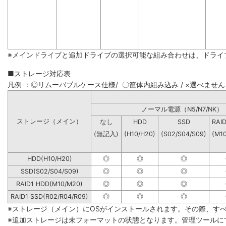
※メインドライブと追加ドライブの選択可能な組み合わせは、ドライ
■ストレージ対応表
凡例 ：◎リムーバブルケース仕様/ 〇筐体内組み込み / ×選べません
ノーマル電源（N5/N7
ストレージ（メイン）
なし
HDD
SSD
RAI
(無記入)
(H10/H20)
(S02/S04/S09)
(M1
HDD(H10/H20)
◎
◎
◎
SSD(S02/S04/S09)
◎
◎
◎
RAID1 HDD(M10/M20)
◎
◎
◎
RAID1 SSD(R02/R04/R09)
◎
◎
◎
※ストレージ（メイン）にOSがインストールされます。その際、す
※追加ストレージは未フォーマットの状態となります。管理ツールに