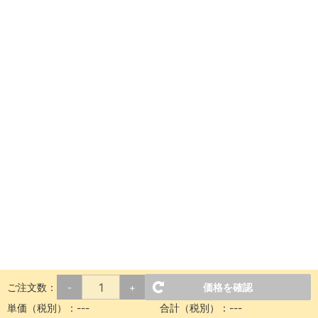
ご注文数：
価格を確認
-
+
単価（税別）：
---
合計（税別）：
---