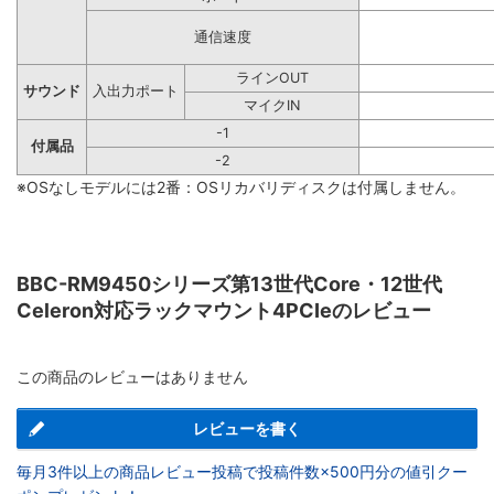
通信速度
ラインOUT
サウンド
入出力ポート
マイクIN
-1
付属品
-2
※OSなしモデルには2番：OSリカバリディスクは付属しません。
BBC-RM9450シリーズ第13世代Core・12世代
Celeron対応ラックマウント4PCIeのレビュー
この商品のレビューはありません
レビューを書く
毎月3件以上の商品レビュー投稿で投稿件数×500円分の値引クー