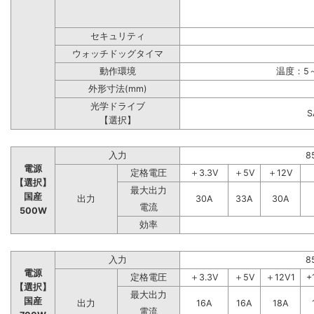
セキュリティ
ウォッチドッグタイマ
動作環境
温度：5～
外形寸法(mm)
光学ドライブ
【選択】
入力
8
電源
定格電圧
＋3.3V
＋5V
＋12V
【選択】
最大出力
国産
出力
30A
33A
30A
電流
500W
効率
入力
8
電源
定格電圧
＋3.3V
＋5V
＋12V1
+
【選択】
最大出力
国産
出力
16A
16A
18A
電流