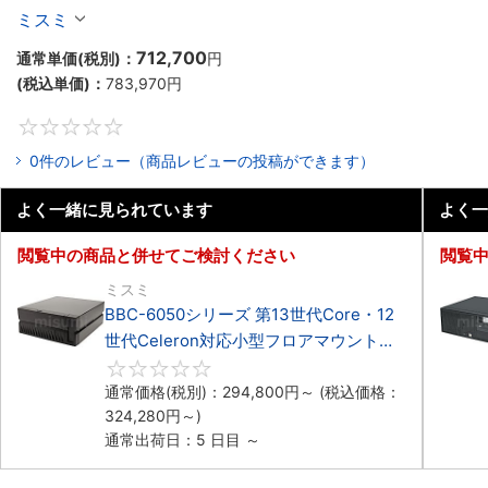
Celeron対応ラックマウント4PCIe
ミスミ
712,700
通常単価(税別)：
円
(税込単価)：
783,970
円
0
0件のレビュー（商品レビューの投稿ができます）
よく一緒に見られています
よく一
閲覧中の商品と併せてご検討ください
閲覧
ミスミ
BBC-6050シリーズ 第13世代Core・12
世代Celeron対応小型フロアマウント
3PCIe
0
通常価格(税別)：
294,800
円
～
(税込価格：
324,280
円
～)
通常出荷日：5 日目 ～