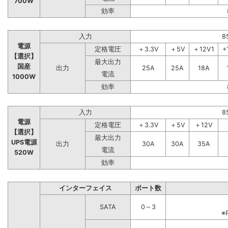
700W
効率
入力
8
電源
定格電圧
＋3.3V
＋5V
＋12V1
+
【選択】
最大出力
国産
出力
25A
25A
18A
電流
1000W
効率
入力
8
電源
定格電圧
＋3.3V
＋5V
＋12V
【選択】
最大出力
UPS電源
出力
30A
30A
35A
電流
520W
効率
インターフェイス
ポート数
SATA
0～3
※