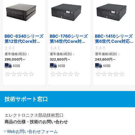
BBC-6340シリーズ
BBC-1760シリーズ
BBC-1410シリーズ
第12世代Core対応
第14世代Core対応
第6世代 Core対応フ
小型フロアマウント
小型フロアマウント
ロアマウントFAPC
ミスミ
ミスミ
ミスミ
PC2PCI/2PCIe
3PCIe
3PCI・3PCIe
通常価格(税別)：
通常価格(税別)：
通常価格(税別)：
295,000
円
～
322,800
円
～
243,600
円
～
5日目
5日目
5日目
0
0
技術サポート窓口
エレクトロニクス部品技術窓口
商品の仕様・技術のお問い合わせ
Webお問い合わせフォーム