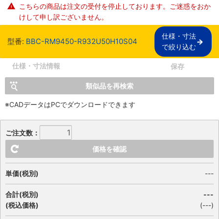
こちらの商品は注文の受付を停止しております。ご迷惑をおか
けして申し訳ございません。
仕様・寸法

型番:
BBC-RM9450-R932U50H10S04
で絞り込む
仕様・寸法情報
保存
類似品を再検索
※CADデータはPCでダウンロードできます
ご注文数：
価格を確認
単価(税別)
---
合計(税別)
---
(税込価格)
(
---
)