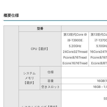
概要仕様
型番
第13世代Core i9
第13世代Cor
i9-13900E
i7-1370
5.20GHz
5.10GH
CPU【選択】
24Core32Thread
16Core24T
Pcore:8/16Tread
Pcore:8/16
Ecore:16/16Tread
Ecore:8/8T
仕様
システム
メモリ
容量
16GB(
【選択】
空きスロット
16GB：
S