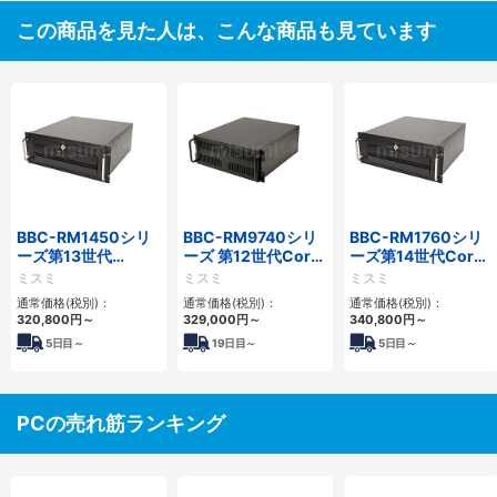
この商品を見た人は、こんな商品も見ています
BBC-RM1450シリ
BBC-RM9740シリ
BBC-RM1760シリ
ーズ第13世代
ーズ 第12世代Core
ーズ第14世代Core
Core・12世代
対応ラックマウント
対応ラックマウント
ミスミ
ミスミ
ミスミ
Celeron対応ラック
FAPC4PCI・3PCIe
3PCIe
通常価格(税別)：
通常価格(税別)：
通常価格(税別)：
マウント4PCIe
320,800
円
～
329,000
円
～
340,800
円
～
5
日目～
19
日目～
5
日目～
PCの売れ筋ランキング