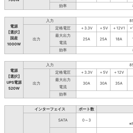
効率
入力
8
電源
定格電圧
＋3.3V
＋5V
＋12V1
+
【選択】
最大出力
国産
出力
25A
25A
18A
電流
1000W
効率
入力
8
電源
定格電圧
＋3.3V
＋5V
＋12V
【選択】
最大出力
UPS電源
出力
30A
30A
35A
電流
520W
効率
インターフェイス
ポート数
SATA
0～3
※