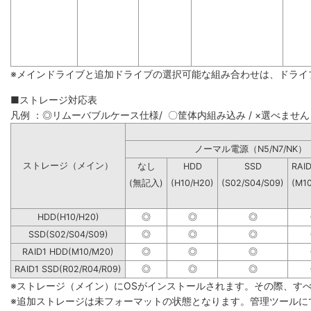
※メインドライブと追加ドライブの選択可能な組み合わせは、ドライ
■ストレージ対応表
凡例 ：◎リムーバブルケース仕様/ 〇筐体内組み込み / ×選べません
ノーマル電源（N5/N7
ストレージ（メイン）
なし
HDD
SSD
RAI
(無記入)
(H10/H20)
(S02/S04/S09)
(M1
HDD(H10/H20)
◎
◎
◎
SSD(S02/S04/S09)
◎
◎
◎
RAID1 HDD(M10/M20)
◎
◎
◎
RAID1 SSD(R02/R04/R09)
◎
◎
◎
※ストレージ（メイン）にOSがインストールされます。その際、す
※追加ストレージは未フォーマットの状態となります。管理ツールに