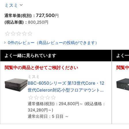
Celeron対応ラックマウント4PCIe
ミスミ
727,500
通常単価(税別)：
円
(税込単価)：
800,250
円
0
0件のレビュー（商品レビューの投稿ができます）
よく一緒に見られています
よく一
閲覧中の商品と併せてご検討ください
閲覧
ミスミ
BBC-6050シリーズ 第13世代Core・12
世代Celeron対応小型フロアマウント
3PCIe
0
通常価格(税別)：
294,800
円
～
(税込価格：
324,280
円
～)
通常出荷日：5 日目 ～