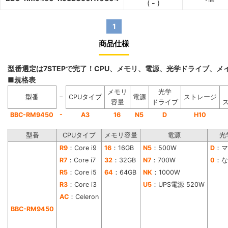
(
-
)
1
商品仕様
型番選定は7STEPで完了！CPU、メモリ、電源、光学ドライブ、
■規格表
メモリ
光学
−
型番
CPUタイプ
電源
ストレージ
容量
ドライブ
-
BBC-RM9450
A3
16
N5
D
H10
型番
CPUタイプ
メモリ容量
電源
光
R9
：Core i9
16
：16GB
N5
：500W
D
：マ
R7
：Core i7
32
：32GB
N7
：700W
0
：な
R5
：Core i5
64
：64GB
NK
：1000W
R3
：Core i3
U5
：UPS電源 520W
AC
：Celeron
BBC-RM9450