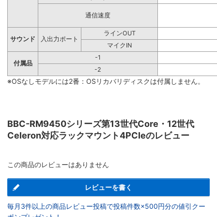
通信速度
ラインOUT
サウンド
入出力ポート
マイクIN
-1
付属品
-2
※OSなしモデルには2番：OSリカバリディスクは付属しません。
BBC-RM9450シリーズ第13世代Core・12世代
Celeron対応ラックマウント4PCIeのレビュー
この商品のレビューはありません
レビューを書く
毎月3件以上の商品レビュー投稿で投稿件数×500円分の値引クー
ポンプレゼント！