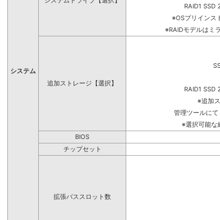
システムドライブ【選択】
RAID1 SSD 
※OSプリイン
※RAIDモデルはミ
S
システム
追加ストレージ【選択】
RAID1 SSD 
※追加
管理ツールにて
※選択可能な
BIOS
チップセット
拡張バススロット数