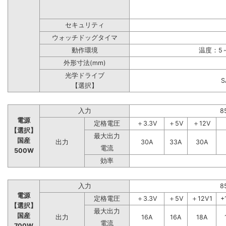
セキュリティ
ウォッチドッグタイマ
動作環境
温度：5～
外形寸法(mm)
光学ドライブ
【選択】
入力
8
電源
定格電圧
＋3.3V
＋5V
＋12V
【選択】
最大出力
国産
出力
30A
33A
30A
電流
500W
効率
入力
8
電源
定格電圧
＋3.3V
＋5V
＋12V1
+
【選択】
最大出力
国産
出力
16A
16A
18A
電流
700W