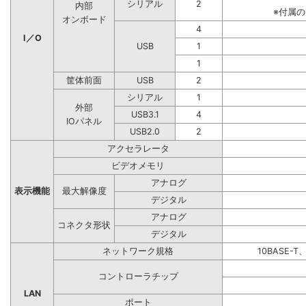
シリアル
2
内部
※付属
オンボード
4
I／O
USB
1
1
筐体前面
USB
2
シリアル
1
外部
USB3.1
4
IOパネル
USB2.0
2
アクセラレータ
ビデオメモリ
アナログ
表示機能
最大解像度
デジタル
アナログ
コネクタ形状
デジタル
ネットワーク規格
10BASE-T
コントローラチップ
LAN
ポート