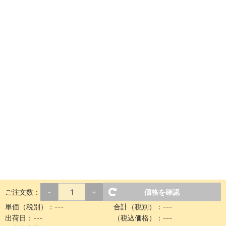
ご注文数：
価格を確認
-
+
単価（税別）：
---
合計（税別）：
---
出荷日：
---
（税込価格）：
---