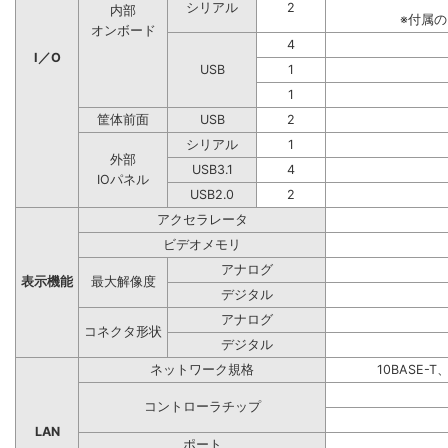
シリアル
2
内部
※付属
オンボード
4
I／O
USB
1
1
筐体前面
USB
2
シリアル
1
外部
USB3.1
4
IOパネル
USB2.0
2
アクセラレータ
ビデオメモリ
アナログ
表示機能
最大解像度
デジタル
アナログ
コネクタ形状
デジタル
ネットワーク規格
10BASE-T
コントローラチップ
LAN
ポート