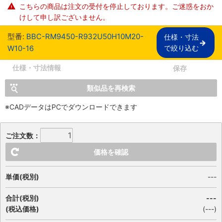
こちらの商品は注文の受付を停止しております。ご迷惑をおか
けして申し訳ございません。
型番:
BBC-RM9450-R932U50H10M20-
仕様・寸法

W10-16
で絞り込む
仕様・寸法情報
保存
類似品を再検索
※CADデータはPCでダウンロードできます
ご注文数：
価格を確認
単価(税別)
---
合計(税別)
---
(税込価格)
(
---
)