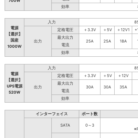
700W
効率
入力
8
電源
定格電圧
＋3.3V
＋5V
＋12V1
+
【選択】
最大出力
国産
出力
25A
25A
18A
電流
1000W
効率
入力
8
電源
定格電圧
＋3.3V
＋5V
＋12V
【選択】
最大出力
UPS電源
出力
30A
30A
35A
電流
520W
効率
インターフェイス
ポート数
SATA
0～3
※