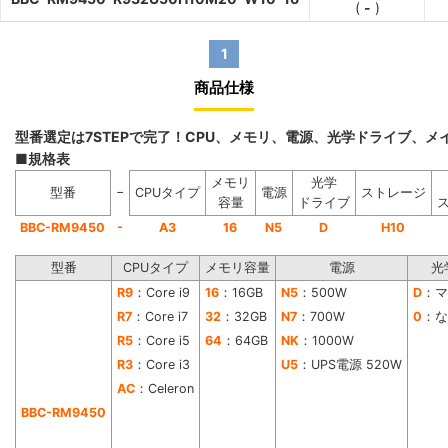
(
-
)
1
商品仕様
型番選定は7STEPで完了！CPU、メモリ、電源、光学ドライブ、
■規格表
メモリ
光学
−
型番
CPUタイプ
電源
ストレージ
容量
ドライブ
-
BBC-RM9450
A3
16
N5
D
H10
型番
CPUタイプ
メモリ容量
電源
光
R9
：Core i9
16
：16GB
N5
：500W
D
：マ
R7
：Core i7
32
：32GB
N7
：700W
0
：な
R5
：Core i5
64
：64GB
NK
：1000W
R3
：Core i3
U5
：UPS電源 520W
AC
：Celeron
BBC-RM9450