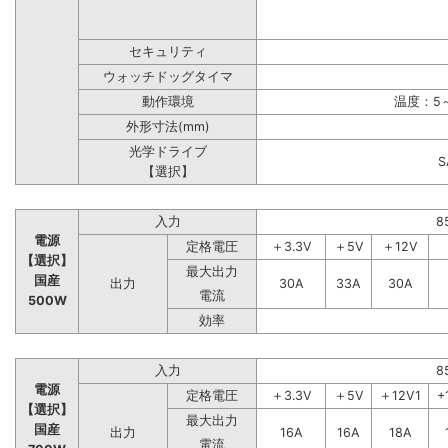
セキュリティ
ウォッチドッグタイマ
動作環境
温度：5～
外形寸法(mm)
光学ドライブ
【選択】
入力
8
電源
定格電圧
＋3.3V
＋5V
＋12V
【選択】
最大出力
国産
出力
30A
33A
30A
電流
500W
効率
入力
8
電源
定格電圧
＋3.3V
＋5V
＋12V1
+
【選択】
最大出力
国産
出力
16A
16A
18A
電流