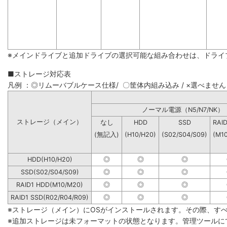
※メインドライブと追加ドライブの選択可能な組み合わせは、ドライ
■ストレージ対応表
凡例 ：◎リムーバブルケース仕様/ 〇筐体内組み込み / ×選べません
ノーマル電源（N5/N7
ストレージ（メイン）
なし
HDD
SSD
RAI
(無記入)
(H10/H20)
(S02/S04/S09)
(M1
HDD(H10/H20)
◎
◎
◎
SSD(S02/S04/S09)
◎
◎
◎
RAID1 HDD(M10/M20)
◎
◎
◎
RAID1 SSD(R02/R04/R09)
◎
◎
◎
※ストレージ（メイン）にOSがインストールされます。その際、す
※追加ストレージは未フォーマットの状態となります。管理ツールに