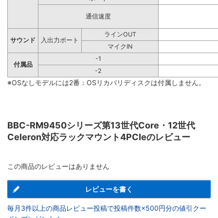
通信速度
ラインOUT
サウンド
入出力ポート
マイクIN
-1
付属品
-2
※OSなしモデルには2番：OSリカバリディスクは付属しません。
BBC-RM9450シリーズ第13世代Core・12世代
Celeron対応ラックマウント4PCIeのレビュー
この商品のレビューはありません
レビューを書く
毎月3件以上の商品レビュー投稿で投稿件数×500円分の値引クー