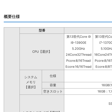
概要仕様
型番
第13世代Core i9
第13世代Cor
i9-13900E
i7-1370
5.20GHz
5.10GH
CPU【選択】
24Core32Thread
16Core24T
Pcore:8/16Tread
Pcore:8/16
Ecore:16/16Tread
Ecore:8/8T
仕様
システム
メモリ
容量
16GB(
【選択】
空きスロット
16GB：
S