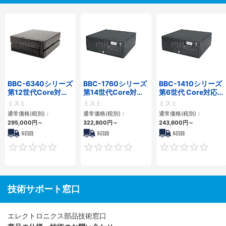
BBC-6340シリーズ
BBC-1760シリーズ
BBC-1410シリーズ
第12世代Core対応
第14世代Core対応
第6世代 Core対応フ
小型フロアマウント
小型フロアマウント
ロアマウントFAPC
ミスミ
ミスミ
ミスミ
PC2PCI/2PCIe
3PCIe
3PCI・3PCIe
通常価格(税別)：
通常価格(税別)：
通常価格(税別)：
295,000
円
～
322,800
円
～
243,600
円
～
5日目
5日目
5日目
0
0
技術サポート窓口
エレクトロニクス部品技術窓口