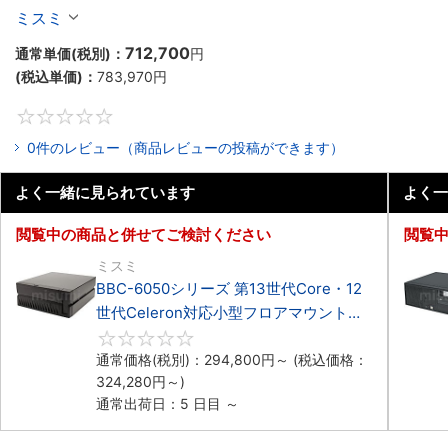
Celeron対応ラックマウント4PCIe
ミスミ
712,700
通常単価(税別)：
円
(税込単価)：
783,970
円
0
0件のレビュー（商品レビューの投稿ができます）
よく一緒に見られています
よく一
閲覧中の商品と併せてご検討ください
閲覧
ミスミ
BBC-6050シリーズ 第13世代Core・12
世代Celeron対応小型フロアマウント
3PCIe
0
通常価格(税別)：
294,800
円
～
(税込価格：
324,280
円
～)
通常出荷日：5 日目 ～