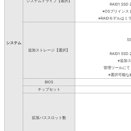
システムドライブ【選択】
RAID1 SSD 
※OSプリイン
※RAIDモデルはミ
S
システム
追加ストレージ【選択】
RAID1 SSD 
※追加
管理ツールにて
※選択可能な
BIOS
チップセット
拡張バススロット数