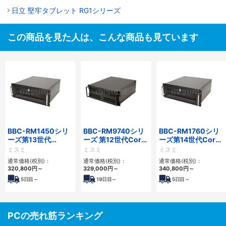
日立 堅牢タブレット RG1シリーズ
この商品を見た人は、こんな商品も見ています
BBC-RM1450シリ
BBC-RM9740シリ
BBC-RM1760シリ
ーズ第13世代
ーズ 第12世代Core
ーズ第14世代Core
Core・12世代
対応ラックマウント
対応ラックマウント
ミスミ
ミスミ
ミスミ
Celeron対応ラック
FAPC4PCI・3PCIe
3PCIe
通常価格(税別)：
通常価格(税別)：
通常価格(税別)：
マウント4PCIe
320,800
円
～
329,000
円
～
340,800
円
～
5
日目～
19
日目～
5
日目～
PCの売れ筋ランキング