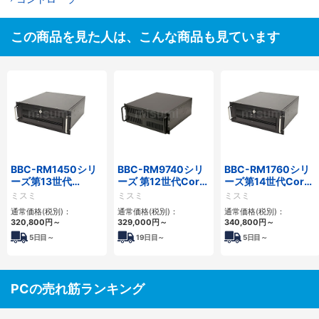
この商品を見た人は、こんな商品も見ています
BBC-RM1450シリ
BBC-RM9740シリ
BBC-RM1760シリ
ーズ第13世代
ーズ 第12世代Core
ーズ第14世代Core
Core・12世代
対応ラックマウント
対応ラックマウント
ミスミ
ミスミ
ミスミ
Celeron対応ラック
FAPC4PCI・3PCIe
3PCIe
通常価格(税別)：
通常価格(税別)：
通常価格(税別)：
マウント4PCIe
320,800
円
～
329,000
円
～
340,800
円
～
5
日目～
19
日目～
5
日目～
PCの売れ筋ランキング