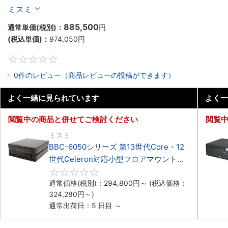
Celeron対応ラックマウント4PCIe
ミスミ
885,500
通常単価(税別)：
円
(税込単価)：
974,050
円
0
0件のレビュー（商品レビューの投稿ができます）
よく一緒に見られています
よく一
閲覧中の商品と併せてご検討ください
閲覧
ミスミ
BBC-6050シリーズ 第13世代Core・12
世代Celeron対応小型フロアマウント
3PCIe
0
通常価格(税別)：
294,800
円
～
(税込価格：
324,280
円
～)
通常出荷日：5 日目 ～