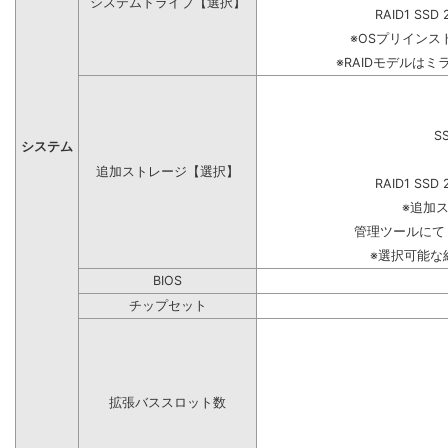
システムドライブ【選択】
RAID1 SSD 
※OSプリイン
※RAIDモデルはミ
S
システム
追加ストレージ【選択】
RAID1 SSD 
※追加
管理ツールにて
※選択可能な
BIOS
チップセット
拡張バススロット数