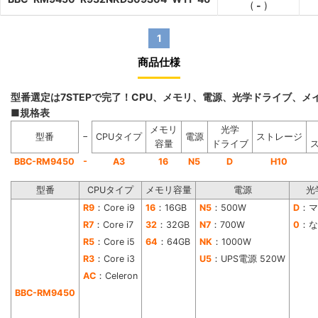
(
-
)
1
商品仕様
型番選定は7STEPで完了！CPU、メモリ、電源、光学ドライブ、
■規格表
メモリ
光学
−
型番
CPUタイプ
電源
ストレージ
容量
ドライブ
-
BBC-RM9450
A3
16
N5
D
H10
型番
CPUタイプ
メモリ容量
電源
光
R9
：Core i9
16
：16GB
N5
：500W
D
：マ
R7
：Core i7
32
：32GB
N7
：700W
0
：な
R5
：Core i5
64
：64GB
NK
：1000W
R3
：Core i3
U5
：UPS電源 520W
AC
：Celeron
BBC-RM9450