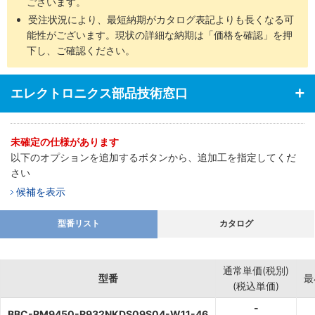
ございます。
受注状況により、最短納期がカタログ表記よりも長くなる可
能性がございます。現状の詳細な納期は「価格を確認」を押
下し、ご確認ください。
エレクトロニクス部品技術窓口
未確定の仕様があります
以下のオプションを追加するボタンから、追加工を指定してくだ
さい
候補を表示
型番リスト
カタログ
通常単価(税別)
型番
最
(税込単価)
-
BBC-RM9450-R932NKDS09S04-W11-46