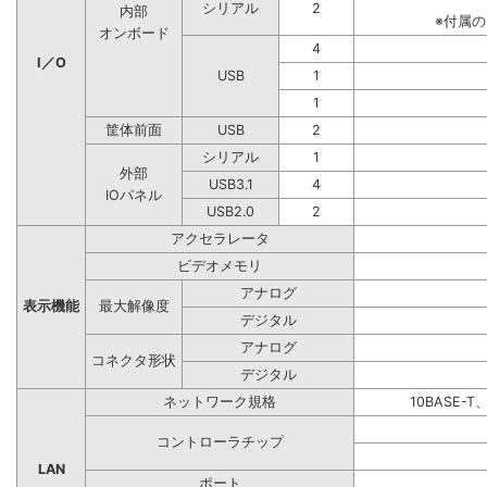
シリアル
2
内部
※付属
オンボード
4
I／O
USB
1
1
筐体前面
USB
2
シリアル
1
外部
USB3.1
4
IOパネル
USB2.0
2
アクセラレータ
ビデオメモリ
アナログ
表示機能
最大解像度
デジタル
アナログ
コネクタ形状
デジタル
ネットワーク規格
10BASE-T
コントローラチップ
LAN
ポート