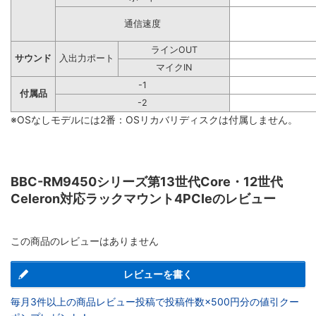
通信速度
ラインOUT
サウンド
入出力ポート
マイクIN
-1
付属品
-2
※OSなしモデルには2番：OSリカバリディスクは付属しません。
BBC-RM9450シリーズ第13世代Core・12世代
Celeron対応ラックマウント4PCIeのレビュー
この商品のレビューはありません
レビューを書く
毎月3件以上の商品レビュー投稿で投稿件数×500円分の値引クー