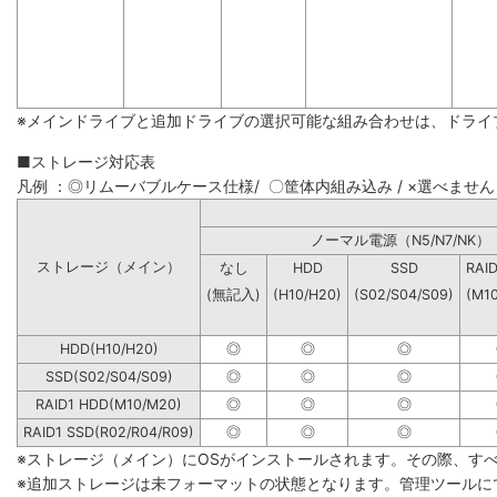
※メインドライブと追加ドライブの選択可能な組み合わせは、ドライ
■ストレージ対応表
凡例 ：◎リムーバブルケース仕様/ 〇筐体内組み込み / ×選べません
ノーマル電源（N5/N7
ストレージ（メイン）
なし
HDD
SSD
RAI
(無記入)
(H10/H20)
(S02/S04/S09)
(M1
HDD(H10/H20)
◎
◎
◎
SSD(S02/S04/S09)
◎
◎
◎
RAID1 HDD(M10/M20)
◎
◎
◎
RAID1 SSD(R02/R04/R09)
◎
◎
◎
※ストレージ（メイン）にOSがインストールされます。その際、す
※追加ストレージは未フォーマットの状態となります。管理ツールに