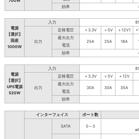
700W
効率
入力
8
電源
定格電圧
＋3.3V
＋5V
＋12V1
+
【選択】
最大出力
国産
出力
25A
25A
18A
電流
1000W
効率
入力
8
電源
定格電圧
＋3.3V
＋5V
＋12V
【選択】
最大出力
UPS電源
出力
30A
30A
35A
電流
520W
効率
インターフェイス
ポート数
SATA
0～3
※