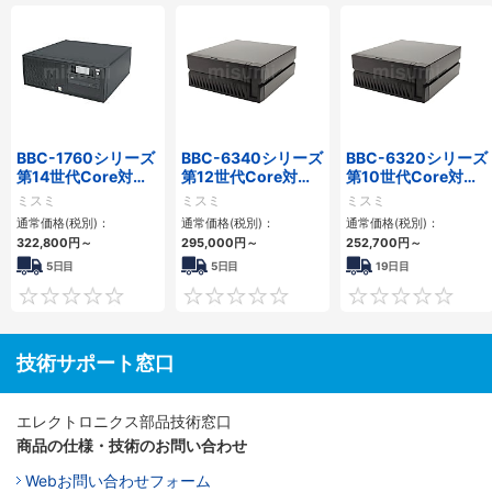
BBC-1760シリーズ
BBC-6340シリーズ
BBC-6320シリーズ
第14世代Core対応
第12世代Core対応
第10世代Core対応
小型フロアマウント
小型フロアマウント
小型フロアマウント
ミスミ
ミスミ
ミスミ
3PCIe
PC2PCI/2PCIe
FAPC 2PCI・2PCIe
通常価格(税別)：
通常価格(税別)：
通常価格(税別)：
322,800
円
～
295,000
円
～
252,700
円
～
5日目
5日目
19日目
0
0
技術サポート窓口
エレクトロニクス部品技術窓口
商品の仕様・技術のお問い合わせ
Webお問い合わせフォーム