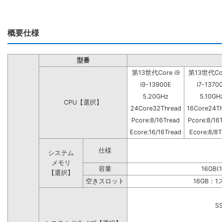
概要仕様
型番
第13世代Core i9
第13世代Cor
i9-13900E
i7-1370
5.20GHz
5.10GH
CPU【選択】
24Core32Thread
16Core24T
Pcore:8/16Tread
Pcore:8/16
Ecore:16/16Tread
Ecore:8/8T
仕様
システム
メモリ
容量
16GB(
【選択】
空きスロット
16GB：
S