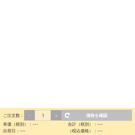
ご注文数：
価格を確認
-
+
単価（税別）：
---
合計（税別）：
---
出荷日：
---
（税込価格）：
---