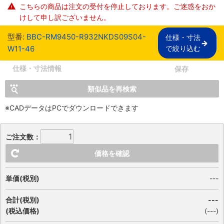
こちらの商品は注文の受付を停止しております。ご迷惑をおか
けして申し訳ございません。
型番:
BBC-RM9450-R932NKDS09S04-
仕様・寸法

W11-46
で絞り込む
仕様・寸法情報
保存
類似品を再検索
※CADデータはPCでダウンロードできます
ご注文数：
価格を確認
単価(税別)
---
合計(税別)
---
(税込価格)
(
---
)