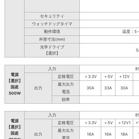
セキュリティ
ウォッチドッグタイマ
動作環境
温度：5～
外形寸法(mm)
光学ドライブ
【選択】
入力
8
電源
定格電圧
＋3.3V
＋5V
＋12V
【選択】
最大出力
国産
出力
30A
33A
30A
電流
500W
効率
入力
8
電源
定格電圧
＋3.3V
＋5V
＋12V1
+
【選択】
最大出力
国産
出力
16A
16A
18A
電流