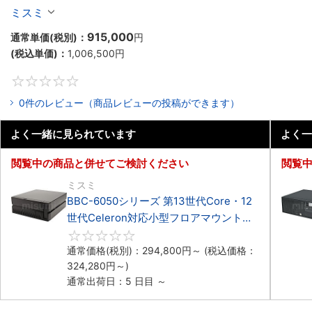
Celeron対応ラックマウント4PCIe
ミスミ
915,000
通常単価(税別)：
円
(税込単価)：
1,006,500
円
0
0件のレビュー（商品レビューの投稿ができます）
よく一緒に見られています
よく一
閲覧中の商品と併せてご検討ください
閲覧
ミスミ
BBC-6050シリーズ 第13世代Core・12
世代Celeron対応小型フロアマウント
3PCIe
0
通常価格(税別)：
294,800
円
～
(税込価格：
324,280
円
～)
通常出荷日：5 日目 ～