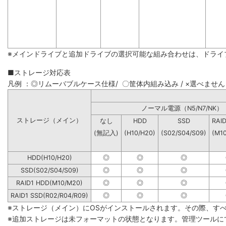
※メインドライブと追加ドライブの選択可能な組み合わせは、ドライ
■ストレージ対応表
凡例 ：◎リムーバブルケース仕様/ 〇筐体内組み込み / ×選べません
ノーマル電源（N5/N7
ストレージ（メイン）
なし
HDD
SSD
RAI
(無記入)
(H10/H20)
(S02/S04/S09)
(M1
HDD(H10/H20)
◎
◎
◎
SSD(S02/S04/S09)
◎
◎
◎
RAID1 HDD(M10/M20)
◎
◎
◎
RAID1 SSD(R02/R04/R09)
◎
◎
◎
※ストレージ（メイン）にOSがインストールされます。その際、す
※追加ストレージは未フォーマットの状態となります。管理ツールに