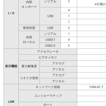
シリアル
2
内部
※付属
オンボード
4
I／O
USB
1
1
筐体前面
USB
2
シリアル
1
外部
USB3.1
4
IOパネル
USB2.0
2
アクセラレータ
ビデオメモリ
アナログ
表示機能
最大解像度
デジタル
アナログ
コネクタ形状
デジタル
ネットワーク規格
10BASE-T
コントローラチップ
LAN
ポート