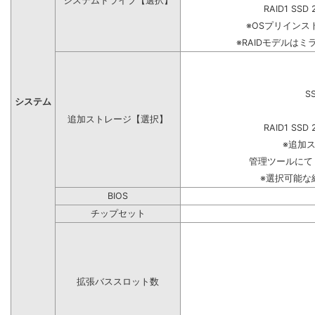
システムドライブ【選択】
RAID1 SSD 
※OSプリイン
※RAIDモデルはミ
S
システム
追加ストレージ【選択】
RAID1 SSD 
※追加
管理ツールにて
※選択可能な
BIOS
チップセット
拡張バススロット数