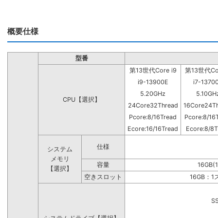
概要仕様
型番
第13世代Core i9
第13世代Cor
i9-13900E
i7-1370
5.20GHz
5.10GH
CPU【選択】
24Core32Thread
16Core24T
Pcore:8/16Tread
Pcore:8/16
Ecore:16/16Tread
Ecore:8/8T
仕様
システム
メモリ
容量
16GB(
【選択】
空きスロット
16GB：
S