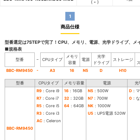
(
-
)
1
商品仕様
型番選定は7STEPで完了！CPU、メモリ、電源、光学ドライブ、
■規格表
メモリ
光学
−
型番
CPUタイプ
電源
ストレージ
容量
ドライブ
-
BBC-RM9450
A3
16
N5
D
H10
型番
CPUタイプ
メモリ容量
電源
光
R9
：Core i9
16
：16GB
N5
：500W
D
：マ
R7
：Core i7
32
：32GB
N7
：700W
0
：な
R5
：Core i5
64
：64GB
NK
：1000W
R3
：Core i3
U5
：UPS電源 520W
AC
：Celeron
BBC-RM9450