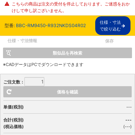
こちらの商品は注文の受付を停止しております。ご迷惑をおか
けして申し訳ございません。
仕様・寸法

型番:
BBC-RM9450-R932NKDS04R02
で絞り込む
仕様・寸法情報
保存
類似品を再検索
※CADデータはPCでダウンロードできます
ご注文数：
価格を確認
単価(税別)
---
合計(税別)
---
(税込価格)
(
---
)