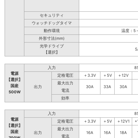
セキュリティ
ウォッチドッグタイマ
動作環境
温度：5～
外形寸法(mm)
光学ドライブ
【選択】
入力
8
電源
定格電圧
＋3.3V
＋5V
＋12V
【選択】
最大出力
国産
出力
30A
33A
30A
電流
500W
効率
入力
8
電源
定格電圧
＋3.3V
＋5V
＋12V1
+
【選択】
最大出力
国産
出力
16A
16A
18A
電流
700W