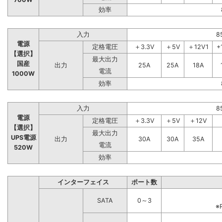
効率
入力
8
電源
定格電圧
＋3.3V
＋5V
＋12V1
+
【選択】
最大出力
国産
出力
25A
25A
18A
電流
1000W
効率
入力
8
電源
定格電圧
＋3.3V
＋5V
＋12V
【選択】
最大出力
UPS電源
出力
30A
30A
35A
電流
520W
効率
インターフェイス
ポート数
SATA
0～3
※