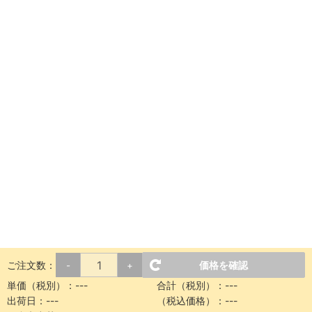
ご注文数：
価格を確認
-
+
単価（税別）：
---
合計（税別）：
---
出荷日：
---
（税込価格）：
---