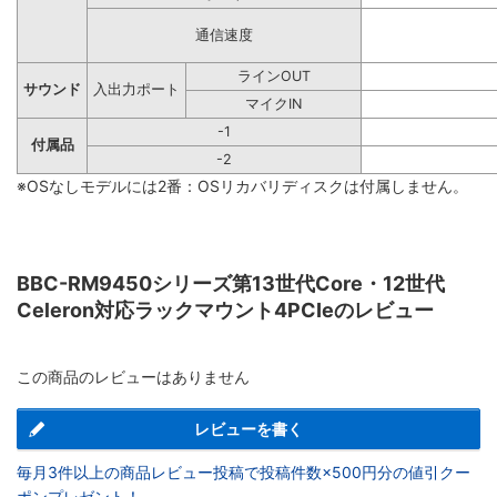
通信速度
ラインOUT
サウンド
入出力ポート
マイクIN
-1
付属品
-2
※OSなしモデルには2番：OSリカバリディスクは付属しません。
BBC-RM9450シリーズ第13世代Core・12世代
Celeron対応ラックマウント4PCIeのレビュー
この商品のレビューはありません
レビューを書く
毎月3件以上の商品レビュー投稿で投稿件数×500円分の値引クー
ポンプレゼント！