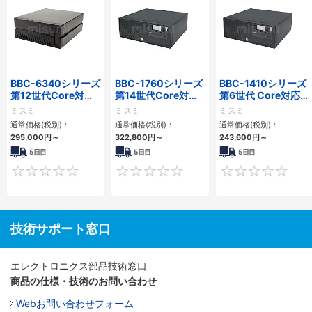
BBC-6340シリーズ
BBC-1760シリーズ
BBC-1410シリーズ
第12世代Core対応
第14世代Core対応
第6世代 Core対応フ
小型フロアマウント
小型フロアマウント
ロアマウントFAPC
ミスミ
ミスミ
ミスミ
PC2PCI/2PCIe
3PCIe
3PCI・3PCIe
通常価格(税別)：
通常価格(税別)：
通常価格(税別)：
295,000
円
～
322,800
円
～
243,600
円
～
5日目
5日目
5日目
0
0
技術サポート窓口
エレクトロニクス部品技術窓口
商品の仕様・技術のお問い合わせ
Webお問い合わせフォーム