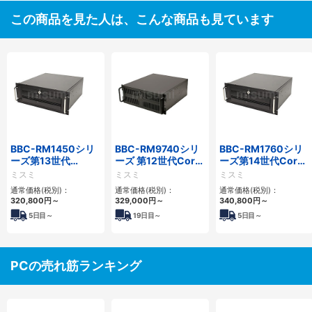
この商品を見た人は、こんな商品も見ています
BBC-RM1450シリ
BBC-RM9740シリ
BBC-RM1760シリ
ーズ第13世代
ーズ 第12世代Core
ーズ第14世代Core
Core・12世代
対応ラックマウント
対応ラックマウント
ミスミ
ミスミ
ミスミ
Celeron対応ラック
FAPC4PCI・3PCIe
3PCIe
通常価格(税別)：
通常価格(税別)：
通常価格(税別)：
マウント4PCIe
320,800
円
～
329,000
円
～
340,800
円
～
5
日目～
19
日目～
5
日目～
PCの売れ筋ランキング