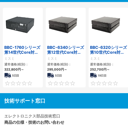
BBC-1760シリーズ
BBC-6340シリーズ
BBC-6320シリーズ
第14世代Core対応
第12世代Core対応
第10世代Core対応
小型フロアマウント
小型フロアマウント
小型フロアマウント
ミスミ
ミスミ
ミスミ
3PCIe
PC2PCI/2PCIe
FAPC 2PCI・2PCIe
通常価格(税別)：
通常価格(税別)：
通常価格(税別)：
322,800
円
～
295,000
円
～
252,700
円
～
5日目
5日目
19日目
0
0
技術サポート窓口
エレクトロニクス部品技術窓口
商品の仕様・技術のお問い合わせ