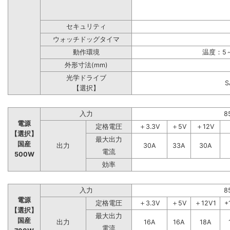
セキュリティ
ウォッチドッグタイマ
動作環境
温度：5～
外形寸法(mm)
光学ドライブ
【選択】
入力
8
電源
定格電圧
＋3.3V
＋5V
＋12V
【選択】
最大出力
国産
出力
30A
33A
30A
電流
500W
効率
入力
8
電源
定格電圧
＋3.3V
＋5V
＋12V1
+
【選択】
最大出力
国産
出力
16A
16A
18A
電流