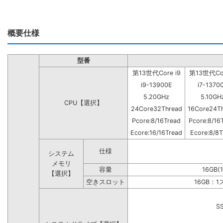
概要仕様
型番
第13世代Core i9
第13世代Cor
i9-13900E
i7-1370
5.20GHz
5.10GH
CPU【選択】
24Core32Thread
16Core24T
Pcore:8/16Tread
Pcore:8/16
Ecore:16/16Tread
Ecore:8/8T
仕様
システム
メモリ
容量
16GB(
【選択】
空きスロット
16GB：
S