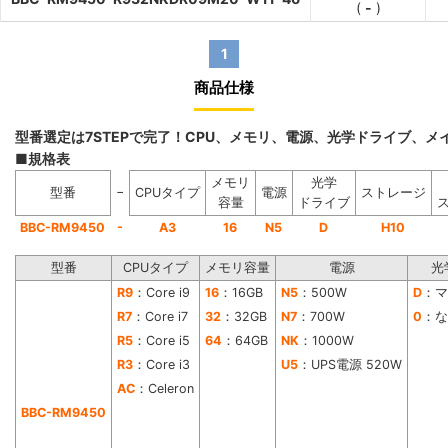
(
-
)
1
商品仕様
型番選定は7STEPで完了！CPU、メモリ、電源、光学ドライブ、
■規格表
メモリ
光学
−
型番
CPUタイプ
電源
ストレージ
容量
ドライブ
-
BBC-RM9450
A3
16
N5
D
H10
型番
CPUタイプ
メモリ容量
電源
光
R9
：Core i9
16
：16GB
N5
：500W
D
：マ
R7
：Core i7
32
：32GB
N7
：700W
0
：な
R5
：Core i5
64
：64GB
NK
：1000W
R3
：Core i3
U5
：UPS電源 520W
AC
：Celeron
BBC-RM9450