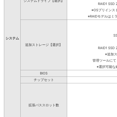
システムドライブ【選択】
RAID1 SSD 
※OSプリイン
※RAIDモデルはミ
S
システム
追加ストレージ【選択】
RAID1 SSD 
※追加
管理ツールにて
※選択可能な
BIOS
チップセット
拡張バススロット数