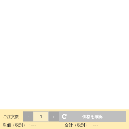
ご注文数：
価格を確認
-
+
単価（税別）：
---
合計（税別）：
---