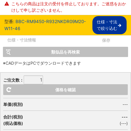
こちらの商品は注文の受付を停止しております。ご迷惑をおか
けして申し訳ございません。
型番:
BBC-RM9450-R932NKDR09M20-
仕様・寸法

W11-46
で絞り込む
仕様・寸法情報
保存
類似品を再検索
※CADデータはPCでダウンロードできます
ご注文数：
価格を確認
単価(税別)
---
合計(税別)
---
(税込価格)
(
---
)