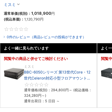
BBC-RM9450シリーズ第13世代Core・12世代
ミスミ
Celeron対応ラックマウント4PCIe
1,018,900
通常単価(税別)：
円
(税込単価)：
1,120,790
円
0
0件のレビュー（商品レビューの投稿ができます）
よく一緒に見られています
よく一
閲覧中の商品と併せてご検討ください
閲覧
ミスミ
BBC-6050シリーズ 第13世代Core・12
世代Celeron対応小型フロアマウント
3PCIe
0
通常価格(税別)：
294,800
円
～
(税込価格：
324,280
円
～)
通常出荷日：5 日目 ～