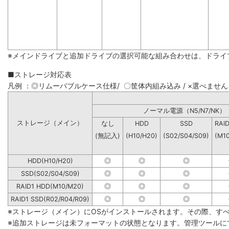
※メインドライブと追加ドライブの選択可能な組み合わせは、ドライ
■ストレージ対応表
凡例 ：◎リムーバブルケース仕様/ 〇筐体内組み込み / ×選べません
ノーマル電源（N5/N7
ストレージ（メイン）
なし
HDD
SSD
RAI
(無記入)
(H10/H20)
(S02/S04/S09)
(M1
HDD(H10/H20)
◎
◎
◎
SSD(S02/S04/S09)
◎
◎
◎
RAID1 HDD(M10/M20)
◎
◎
◎
RAID1 SSD(R02/R04/R09)
◎
◎
◎
※ストレージ（メイン）にOSがインストールされます。その際、す
※追加ストレージは未フォーマットの状態となります。管理ツールに