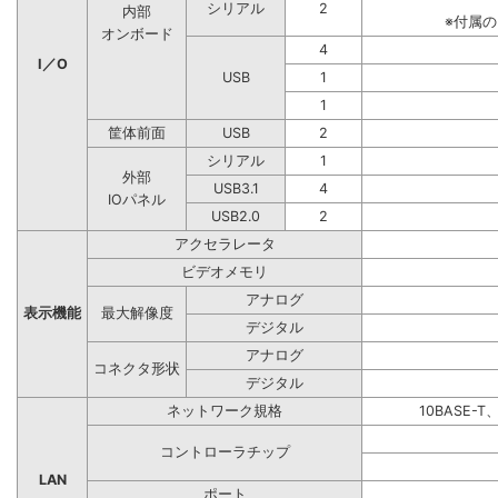
シリアル
2
内部
※付属
オンボード
4
I／O
USB
1
1
筐体前面
USB
2
シリアル
1
外部
USB3.1
4
IOパネル
USB2.0
2
アクセラレータ
ビデオメモリ
アナログ
表示機能
最大解像度
デジタル
アナログ
コネクタ形状
デジタル
ネットワーク規格
10BASE-T
コントローラチップ
LAN
ポート