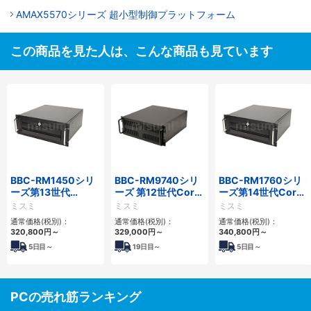
AMAX5570シリーズ 超小型制御プラットフォーム
この商品を見た人は、こんな商品も見ています
BBC-RM1450シリ
BBC-RM9740シリ
BBC-RM1760シリ
ーズ第13世代
ーズ 第12世代Core
ーズ第14世代Core
Core・12世代
対応ラックマウント
対応ラックマウント
ミスミ
ミスミ
ミスミ
Celeron対応ラック
FAPC4PCI・3PCIe
3PCIe
通常価格(税別)：
通常価格(税別)：
通常価格(税別)：
マウント4PCIe
320,800
円
～
329,000
円
～
340,800
円
～
5
日目～
19
日目～
5
日目～
PCの売れ筋ランキング