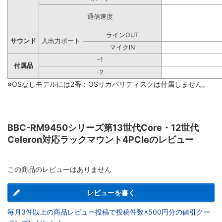
通信速度
ラインOUT
サウンド
入出力ポート
マイクIN
-1
付属品
-2
※OSなしモデルには2番：OSリカバリディスクは付属しません。
BBC-RM9450シリーズ第13世代Core・12世代
Celeron対応ラックマウント4PCIeのレビュー
この商品のレビューはありません
レビューを書く
毎月3件以上の商品レビュー投稿で投稿件数×500円分の値引クー