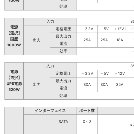
700W
効率
入力
8
電源
定格電圧
＋3.3V
＋5V
＋12V1
+
【選択】
最大出力
国産
出力
25A
25A
18A
電流
1000W
効率
入力
8
電源
定格電圧
＋3.3V
＋5V
＋12V
【選択】
最大出力
UPS電源
出力
30A
30A
35A
電流
520W
効率
インターフェイス
ポート数
SATA
0～3
※