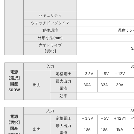
セキュリティ
ウォッチドッグタイマ
動作環境
温度：5～
外形寸法(mm)
光学ドライブ
【選択】
入力
8
電源
定格電圧
＋3.3V
＋5V
＋12V
【選択】
最大出力
国産
出力
30A
33A
30A
電流
500W
効率
入力
8
電源
定格電圧
＋3.3V
＋5V
＋12V1
+
【選択】
最大出力
国産
出力
16A
16A
18A
電流