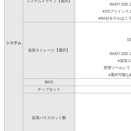
システムドライブ【選択】
RAID1 SSD 
※OSプリイン
※RAIDモデルはミ
S
システム
追加ストレージ【選択】
RAID1 SSD 
※追加
管理ツールにて
※選択可能な
BIOS
チップセット
拡張バススロット数