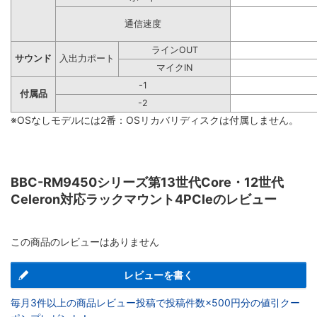
通信速度
ラインOUT
サウンド
入出力ポート
マイクIN
-1
付属品
-2
※OSなしモデルには2番：OSリカバリディスクは付属しません。
BBC-RM9450シリーズ第13世代Core・12世代
Celeron対応ラックマウント4PCIeのレビュー
この商品のレビューはありません
レビューを書く
毎月3件以上の商品レビュー投稿で投稿件数×500円分の値引クー