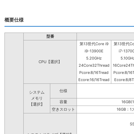
概要仕様
型番
第13世代Core i9
第13世代Cor
i9-13900E
i7-1370
5.20GHz
5.10GH
CPU【選択】
24Core32Thread
16Core24T
Pcore:8/16Tread
Pcore:8/16
Ecore:16/16Tread
Ecore:8/8T
仕様
システム
メモリ
容量
16GB(
【選択】
空きスロット
16GB：
S