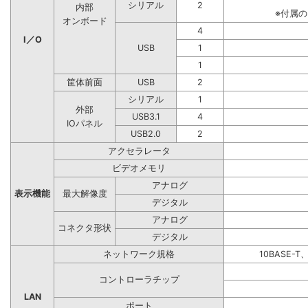
シリアル
2
内部
※付属
オンボード
4
I／O
USB
1
1
筐体前面
USB
2
シリアル
1
外部
USB3.1
4
IOパネル
USB2.0
2
アクセラレータ
ビデオメモリ
アナログ
表示機能
最大解像度
デジタル
アナログ
コネクタ形状
デジタル
ネットワーク規格
10BASE-T
コントローラチップ
LAN
ポート