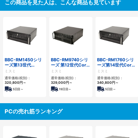
この商品を見た人は、こんな商品も見ています
BBC-RM1450シリ
BBC-RM9740シリ
BBC-RM1760シリ
ーズ第13世代
ーズ 第12世代Core
ーズ第14世代Core
Core・12世代
対応ラックマウント
対応ラックマウント
ミスミ
ミスミ
ミスミ
Celeron対応ラック
FAPC4PCI・3PCIe
3PCIe
通常価格(税別)：
通常価格(税別)：
通常価格(税別)：
マウント4PCIe
320,800
円
～
329,000
円
～
340,800
円
～
5
日目～
19
日目～
5
日目～
PCの売れ筋ランキング