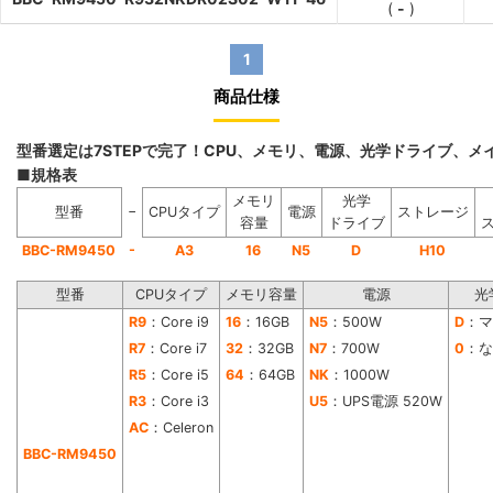
(
-
)
1
商品仕様
型番選定は7STEPで完了！CPU、メモリ、電源、光学ドライブ、
■規格表
メモリ
光学
−
型番
CPUタイプ
電源
ストレージ
容量
ドライブ
-
BBC-RM9450
A3
16
N5
D
H10
型番
CPUタイプ
メモリ容量
電源
光
R9
：Core i9
16
：16GB
N5
：500W
D
：マ
R7
：Core i7
32
：32GB
N7
：700W
0
：な
R5
：Core i5
64
：64GB
NK
：1000W
R3
：Core i3
U5
：UPS電源 520W
AC
：Celeron
BBC-RM9450