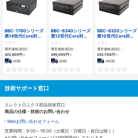
BBC-1760シリーズ
BBC-6340シリーズ
BBC-6320シリーズ
第14世代Core対応
第12世代Core対応
第10世代Core対応
小型フロアマウント
小型フロアマウント
小型フロアマウント
ミスミ
ミスミ
ミスミ
3PCIe
PC2PCI/2PCIe
FAPC 2PCI・2PCIe
通常価格(税別)：
通常価格(税別)：
通常価格(税別)：
322,800
円
～
295,000
円
～
252,700
円
～
5日目
5日目
19日目
0
0
技術サポート窓口
エレクトロニクス部品技術窓口
商品の仕様・技術のお問い合わせ
Webお問い合わせフォーム
営業時間：9:00～18:00（土曜日・日曜日・祝日は除く）
※お問い合わせフォームは24時間受付しております。