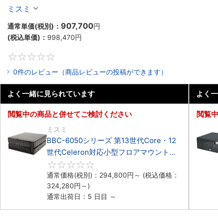
Celeron対応ラックマウント4PCIe
ミスミ
907,700
通常単価(税別)：
円
(税込単価)：
998,470
円
0
0件のレビュー（商品レビューの投稿ができます）
よく一緒に見られています
よく一
閲覧中の商品と併せてご検討ください
閲覧
ミスミ
BBC-6050シリーズ 第13世代Core・12
世代Celeron対応小型フロアマウント
3PCIe
0
通常価格(税別)：
294,800
円
～
(税込価格：
324,280
円
～)
通常出荷日：5 日目 ～