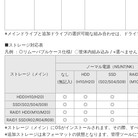
※メインドライブと追加ドライブの選択可能な組み合わせは、ドライ
■ストレージ対応表
凡例 ：◎リムーバブルケース仕様/ 〇筐体内組み込み / ×選べません
ノーマル電源（N5/N7
ストレージ（メイン）
なし
HDD
SSD
RAI
(無記入)
(H10/H20)
(S02/S04/S09)
(M1
HDD(H10/H20)
◎
◎
◎
SSD(S02/S04/S09)
◎
◎
◎
RAID1 HDD(M10/M20)
◎
◎
◎
RAID1 SSD(R02/R04/R09)
◎
◎
◎
※ストレージ（メイン）にOSがインストールされます。その際、す
※追加ストレージは未フォーマットの状態となります。管理ツールに