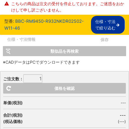
こちらの商品は注文の受付を停止しております。ご迷惑をおか
けして申し訳ございません。
型番:
BBC-RM9450-R932NKDR02S02-
仕様・寸法

W11-46
で絞り込む
仕様・寸法情報
保存
類似品を再検索
※CADデータはPCでダウンロードできます
ご注文数：
価格を確認
単価(税別)
---
合計(税別)
---
(税込価格)
(
---
)