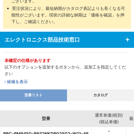
ございます。
受注状況により、最短納期がカタログ表記よりも長くなる可
能性がございます。現状の詳細な納期は「価格を確認」を押
下し、ご確認ください。
エレクトロニクス部品技術窓口
未確定の仕様があります
以下のオプションを追加するボタンから、追加工を指定してくだ
さい
候補を表示
型番リスト
カタログ
通常単価(税別)
型番
最
(税込単価)
-
BBC-RM9450-R932NKDR02S02-W11-46