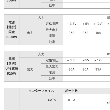
700W
効率
入力
8
電源
定格電圧
＋3.3V
＋5V
＋12V1
+
【選択】
最大出力
国産
出力
25A
25A
18A
電流
1000W
効率
入力
8
電源
定格電圧
＋3.3V
＋5V
＋12V
【選択】
最大出力
UPS電源
出力
30A
30A
35A
電流
520W
効率
インターフェイス
ポート数
SATA
0～3
※