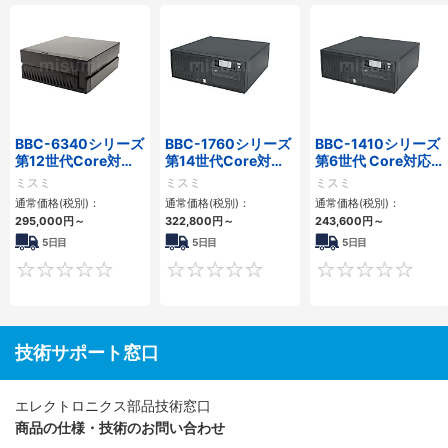
BBC-6340シリーズ
BBC-1760シリーズ
BBC-1410シリーズ
第12世代Core対応
第14世代Core対応
第6世代 Core対応フ
小型フロアマウント
小型フロアマウント
ロアマウントFAPC
ミスミ
ミスミ
ミスミ
PC2PCI/2PCIe
3PCIe
3PCI・3PCIe
通常価格(税別)：
通常価格(税別)：
通常価格(税別)：
295,000
円
～
322,800
円
～
243,600
円
～
5日目
5日目
5日目
0
0
技術サポート窓口
エレクトロニクス部品技術窓口
商品の仕様・技術のお問い合わせ