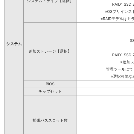
システムドライブ【選択】
RAID1 SSD 
※OSプリイン
※RAIDモデルはミ
S
システム
追加ストレージ【選択】
RAID1 SSD 
※追加
管理ツールにて
※選択可能な
BIOS
チップセット
拡張バススロット数