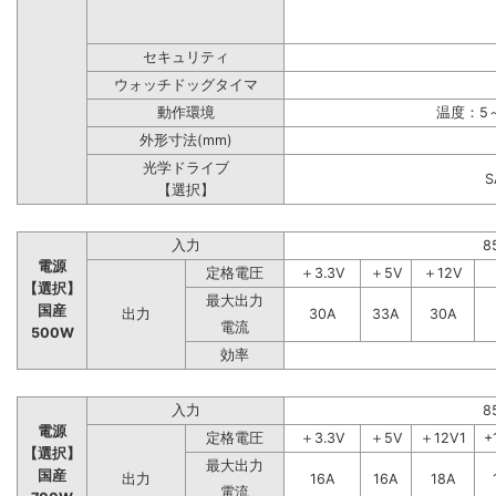
セキュリティ
ウォッチドッグタイマ
動作環境
温度：5～
外形寸法(mm)
光学ドライブ
【選択】
入力
8
電源
定格電圧
＋3.3V
＋5V
＋12V
【選択】
最大出力
国産
出力
30A
33A
30A
電流
500W
効率
入力
8
電源
定格電圧
＋3.3V
＋5V
＋12V1
+
【選択】
最大出力
国産
出力
16A
16A
18A
電流