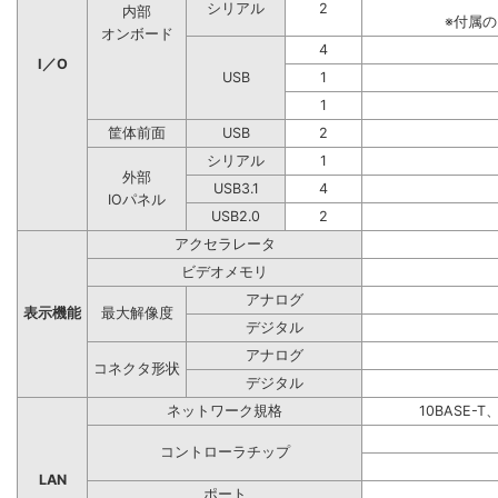
シリアル
2
内部
※付属
オンボード
4
I／O
USB
1
1
筐体前面
USB
2
シリアル
1
外部
USB3.1
4
IOパネル
USB2.0
2
アクセラレータ
ビデオメモリ
アナログ
表示機能
最大解像度
デジタル
アナログ
コネクタ形状
デジタル
ネットワーク規格
10BASE-T
コントローラチップ
LAN
ポート