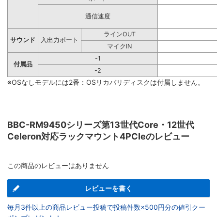
通信速度
ラインOUT
サウンド
入出力ポート
マイクIN
-1
付属品
-2
※OSなしモデルには2番：OSリカバリディスクは付属しません。
BBC-RM9450シリーズ第13世代Core・12世代
Celeron対応ラックマウント4PCIeのレビュー
この商品のレビューはありません
レビューを書く
毎月3件以上の商品レビュー投稿で投稿件数×500円分の値引クー