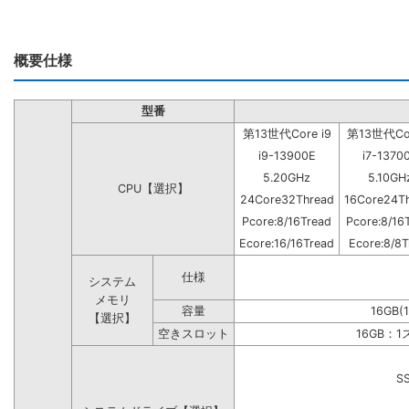
概要仕様
型番
第13世代Core i9
第13世代Cor
i9-13900E
i7-1370
5.20GHz
5.10GH
CPU【選択】
24Core32Thread
16Core24T
Pcore:8/16Tread
Pcore:8/16
Ecore:16/16Tread
Ecore:8/8T
仕様
システム
メモリ
容量
16GB(
【選択】
空きスロット
16GB：
S