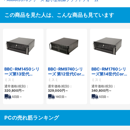
この商品を見た人は、こんな商品も見ています
BBC-RM1450シリ
BBC-RM9740シリ
BBC-RM1760シリ
ーズ第13世代
ーズ 第12世代Core
ーズ第14世代Core
Core・12世代
対応ラックマウント
対応ラックマウント
ミスミ
ミスミ
ミスミ
Celeron対応ラック
FAPC4PCI・3PCIe
3PCIe
通常価格(税別)：
通常価格(税別)：
通常価格(税別)：
マウント4PCIe
320,800
円
～
329,000
円
～
340,800
円
～
5
日目～
19
日目～
5
日目～
PCの売れ筋ランキング