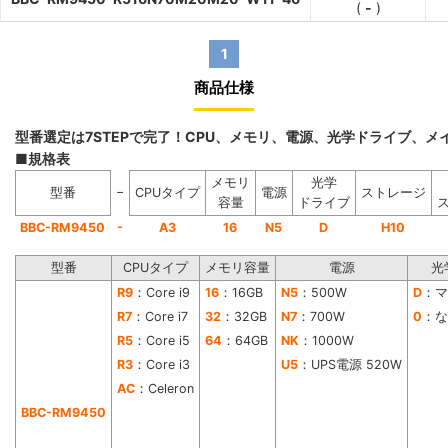
(
-
)
1
商品仕様
型番選定は7STEPで完了！CPU、メモリ、電源、光学ドライブ、
■規格表
メモリ
光学
−
型番
CPUタイプ
電源
ストレージ
容量
ドライブ
-
BBC-RM9450
A3
16
N5
D
H10
型番
CPUタイプ
メモリ容量
電源
光
R9
：Core i9
16
：16GB
N5
：500W
D
：マ
R7
：Core i7
32
：32GB
N7
：700W
0
：な
R5
：Core i5
64
：64GB
NK
：1000W
R3
：Core i3
U5
：UPS電源 520W
AC
：Celeron
BBC-RM9450