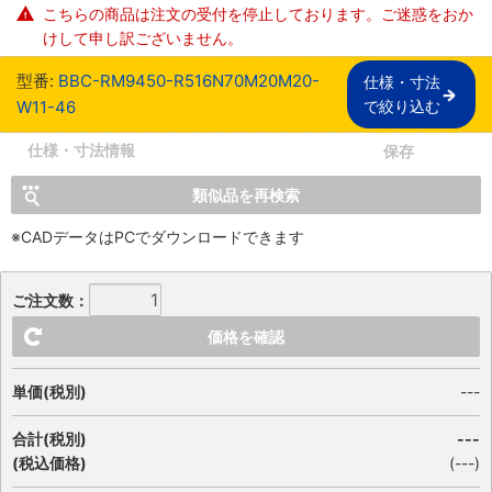
こちらの商品は注文の受付を停止しております。ご迷惑をおか
けして申し訳ございません。
型番:
BBC-RM9450-R516N70M20M20-
仕様・寸法

W11-46
で絞り込む
仕様・寸法情報
保存
類似品を再検索
※CADデータはPCでダウンロードできます
ご注文数：
価格を確認
単価(税別)
---
合計(税別)
---
(税込価格)
(
---
)