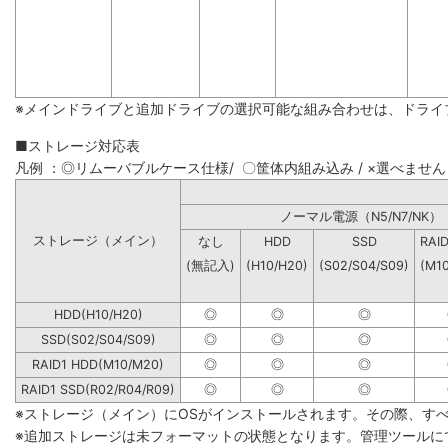
※メインドライブと追加ドライブの選択可能な組み合わせは、ドライ
■ストレージ対応表
凡例 ：◎リムーバブルケース仕様/ 〇筐体内組み込み / ×選べません
ノーマル電源（N5/N7
ストレージ（メイン）
なし
HDD
SSD
RAI
(無記入)
(H10/H20)
(S02/S04/S09)
(M1
HDD(H10/H20)
◎
◎
◎
SSD(S02/S04/S09)
◎
◎
◎
RAID1 HDD(M10/M20)
◎
◎
◎
RAID1 SSD(R02/R04/R09)
◎
◎
◎
※ストレージ（メイン）にOSがインストールされます。その際、す
※追加ストレージは未フォーマットの状態となります。管理ツールに