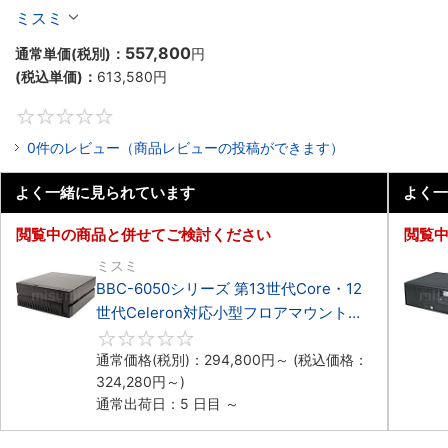
BBC-RM9450シリーズ第13世代Core・12世代
ミスミ
Celeron対応ラックマウント4PCIe
557,800
通常単価(税別)：
円
(税込単価)：
613,580
円
0
0件のレビュー（商品レビューの投稿ができます）
よく一緒に見られています
よく一
閲覧中の商品と併せてご検討ください
閲覧
ミスミ
BBC-6050シリーズ 第13世代Core・12
世代Celeron対応小型フロアマウント
3PCIe
0
通常価格(税別)：
294,800
円
～
(税込価格：
324,280
円
～)
通常出荷日：5 日目 ～