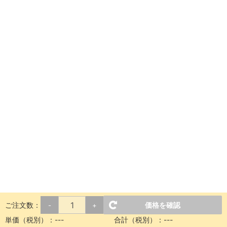
ご注文数：
価格を確認
-
+
単価（税別）：
---
合計（税別）：
---