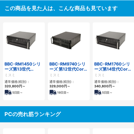
この商品を見た人は、こんな商品も見ています
BBC-RM1450シリ
BBC-RM9740シリ
BBC-RM1760シリ
ーズ第13世代
ーズ 第12世代Core
ーズ第14世代Core
Core・12世代
対応ラックマウント
対応ラックマウント
ミスミ
ミスミ
ミスミ
Celeron対応ラック
FAPC4PCI・3PCIe
3PCIe
通常価格(税別)：
通常価格(税別)：
通常価格(税別)：
マウント4PCIe
320,800
円
～
329,000
円
～
340,800
円
～
5
日目～
19
日目～
5
日目～
PCの売れ筋ランキング