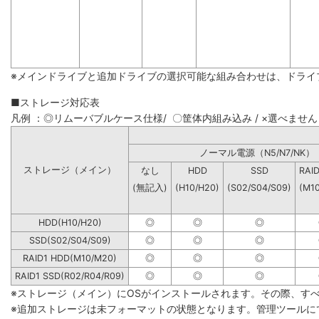
※メインドライブと追加ドライブの選択可能な組み合わせは、ドライ
■ストレージ対応表
凡例 ：◎リムーバブルケース仕様/ 〇筐体内組み込み / ×選べません
ノーマル電源（N5/N7
ストレージ（メイン）
なし
HDD
SSD
RAI
(無記入)
(H10/H20)
(S02/S04/S09)
(M1
HDD(H10/H20)
◎
◎
◎
SSD(S02/S04/S09)
◎
◎
◎
RAID1 HDD(M10/M20)
◎
◎
◎
RAID1 SSD(R02/R04/R09)
◎
◎
◎
※ストレージ（メイン）にOSがインストールされます。その際、す
※追加ストレージは未フォーマットの状態となります。管理ツールに