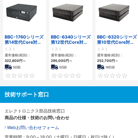
BBC-1760シリーズ
BBC-6340シリーズ
BBC-6320シリーズ
第14世代Core対応
第12世代Core対応
第10世代Core対応
小型フロアマウント
小型フロアマウント
小型フロアマウント
ミスミ
ミスミ
ミスミ
3PCIe
PC2PCI/2PCIe
FAPC 2PCI・2PCIe
通常価格(税別)：
通常価格(税別)：
通常価格(税別)：
322,800
円
～
295,000
円
～
252,700
円
～
5日目
5日目
19日目
0
0
技術サポート窓口
エレクトロニクス部品技術窓口
商品の仕様・技術のお問い合わせ
Webお問い合わせフォーム
営業時間：9:00～18:00（土曜日・日曜日・祝日は除く）