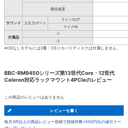
通信速度
ラインOUT
サウンド
入出力ポート
マイクIN
-1
付属品
-2
※OSなしモデルには2番：OSリカバリディスクは付属しません。
BBC-RM9450シリーズ第13世代Core・12世代
Celeron対応ラックマウント4PCIeのレビュー
この商品のレビューはありません
レビューを書く
毎月3件以上の商品レビュー投稿で投稿件数×500円分の値引クー
ポンプレゼント！