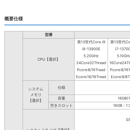
概要仕様
型番
第13世代Core i9
第13世代Cor
i9-13900E
i7-1370
5.20GHz
5.10GH
CPU【選択】
24Core32Thread
16Core24T
Pcore:8/16Tread
Pcore:8/16
Ecore:16/16Tread
Ecore:8/8T
仕様
システム
メモリ
容量
16GB(
【選択】
空きスロット
16GB：
S