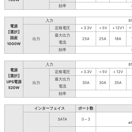
効率
入力
8
電源
定格電圧
＋3.3V
＋5V
＋12V1
+
【選択】
最大出力
国産
出力
25A
25A
18A
電流
1000W
効率
入力
8
電源
定格電圧
＋3.3V
＋5V
＋12V
【選択】
最大出力
UPS電源
出力
30A
30A
35A
電流
520W
効率
インターフェイス
ポート数
SATA
0～3
※