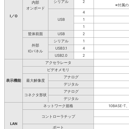
シリアル
2
内部
※付属
オンボード
4
I／O
USB
1
1
筐体前面
USB
2
シリアル
1
外部
USB3.1
4
IOパネル
USB2.0
2
アクセラレータ
ビデオメモリ
アナログ
表示機能
最大解像度
デジタル
アナログ
コネクタ形状
デジタル
ネットワーク規格
10BASE-T
コントローラチップ
LAN
ポート