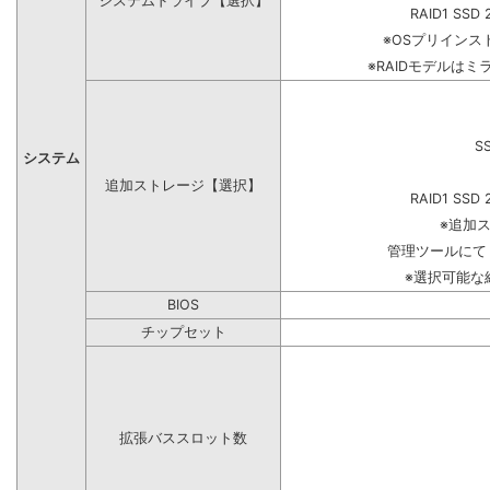
システムドライブ【選択】
RAID1 SSD 
※OSプリイン
※RAIDモデルはミ
S
システム
追加ストレージ【選択】
RAID1 SSD 
※追加
管理ツールにて
※選択可能な
BIOS
チップセット
拡張バススロット数