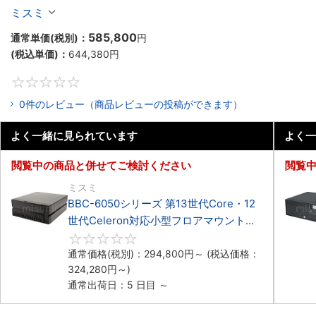
Celeron対応ラックマウント4PCIe
ミスミ
585,800
通常単価(税別)：
円
(税込単価)：
644,380
円
0
0件のレビュー（商品レビューの投稿ができます）
よく一緒に見られています
よく一
閲覧中の商品と併せてご検討ください
閲覧
ミスミ
BBC-6050シリーズ 第13世代Core・12
世代Celeron対応小型フロアマウント
3PCIe
0
通常価格(税別)：
294,800
円
～
(税込価格：
324,280
円
～)
通常出荷日：5 日目 ～