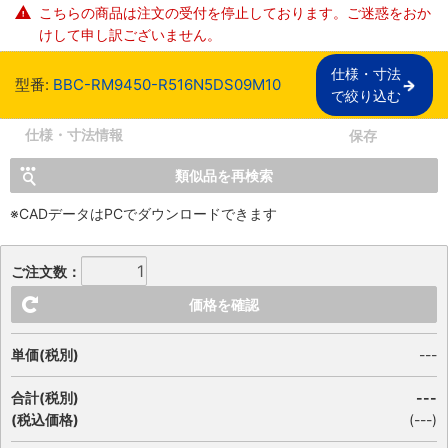
こちらの商品は注文の受付を停止しております。ご迷惑をおか
けして申し訳ございません。
仕様・寸法

型番:
BBC-RM9450-R516N5DS09M10
で絞り込む
仕様・寸法情報
保存
類似品を再検索
※CADデータはPCでダウンロードできます
ご注文数：
価格を確認
単価(税別)
---
合計(税別)
---
(税込価格)
(
---
)