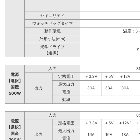
セキュリティ
ウォッチドッグタイマ
動作環境
温度：5～
外形寸法(mm)
光学ドライブ
【選択】
入力
8
電源
定格電圧
＋3.3V
＋5V
＋12V
【選択】
最大出力
国産
出力
30A
33A
30A
電流
500W
効率
入力
8
電源
定格電圧
＋3.3V
＋5V
＋12V1
+
【選択】
最大出力
国産
出力
16A
16A
18A
電流
700W