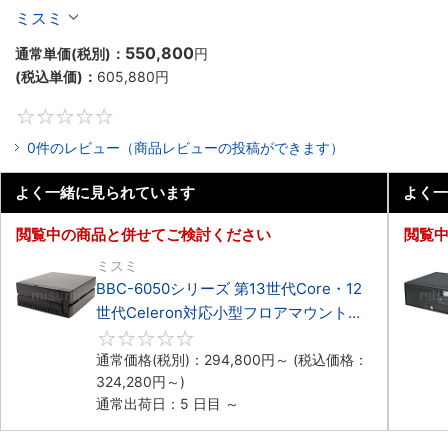
Celeron対応ラックマウント4PCIe
ミスミ
550,800
通常単価(税別)：
円
(税込単価)：
605,880
円
0
0件のレビュー（商品レビューの投稿ができます）
よく一緒に見られています
よく一
閲覧中の商品と併せてご検討ください
閲覧
ミスミ
BBC-6050シリーズ 第13世代Core・12
世代Celeron対応小型フロアマウント
3PCIe
0
通常価格(税別)：
294,800
円
～
(税込価格：
324,280
円
～)
通常出荷日：5 日目 ～