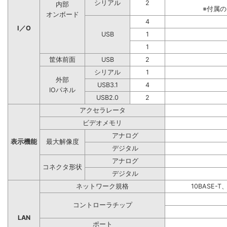
シリアル
2
内部
※付属
オンボード
4
I／O
USB
1
1
筐体前面
USB
2
シリアル
1
外部
USB3.1
4
IOパネル
USB2.0
2
アクセラレータ
ビデオメモリ
アナログ
表示機能
最大解像度
デジタル
アナログ
コネクタ形状
デジタル
ネットワーク規格
10BASE-T
コントローラチップ
LAN
ポート