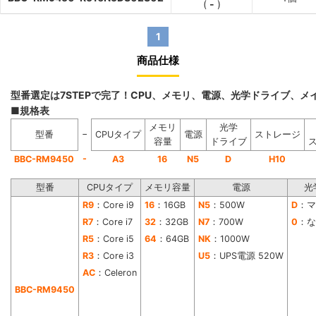
(
-
)
1
商品仕様
型番選定は7STEPで完了！CPU、メモリ、電源、光学ドライブ、
■規格表
メモリ
光学
−
型番
CPUタイプ
電源
ストレージ
容量
ドライブ
-
BBC-RM9450
A3
16
N5
D
H10
型番
CPUタイプ
メモリ容量
電源
光
R9
：Core i9
16
：16GB
N5
：500W
D
：マ
R7
：Core i7
32
：32GB
N7
：700W
0
：な
R5
：Core i5
64
：64GB
NK
：1000W
R3
：Core i3
U5
：UPS電源 520W
AC
：Celeron
BBC-RM9450