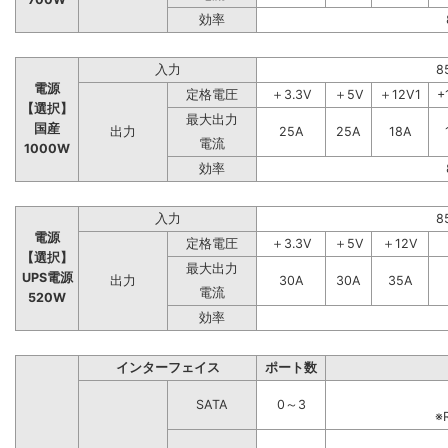
効率
入力
8
電源
定格電圧
＋3.3V
＋5V
＋12V1
+
【選択】
最大出力
国産
出力
25A
25A
18A
電流
1000W
効率
入力
8
電源
定格電圧
＋3.3V
＋5V
＋12V
【選択】
最大出力
UPS電源
出力
30A
30A
35A
電流
520W
効率
インターフェイス
ポート数
SATA
0～3
※