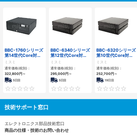
BBC-1760シリーズ
BBC-6340シリーズ
BBC-6320シリーズ
第14世代Core対応
第12世代Core対応
第10世代Core対応
小型フロアマウント
小型フロアマウント
小型フロアマウント
ミスミ
ミスミ
ミスミ
3PCIe
PC2PCI/2PCIe
FAPC 2PCI・2PCIe
通常価格(税別)：
通常価格(税別)：
通常価格(税別)：
322,800
円
～
295,000
円
～
252,700
円
～
5日目
5日目
19日目
0
0
技術サポート窓口
エレクトロニクス部品技術窓口
商品の仕様・技術のお問い合わせ