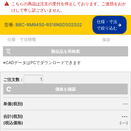
こちらの商品は注文の受付を停止しております。ご迷惑をおか
けして申し訳ございません。
仕様・寸法

型番:
BBC-RM9450-R516N5DS02S02
で絞り込む
仕様・寸法情報
保存
類似品を再検索
※CADデータはPCでダウンロードできます
ご注文数：
価格を確認
単価(税別)
---
合計(税別)
---
(税込価格)
(
---
)