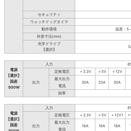
セキュリティ
ウォッチドッグタイマ
動作環境
温度：5～
外形寸法(mm)
光学ドライブ
【選択】
入力
8
電源
定格電圧
＋3.3V
＋5V
＋12V
【選択】
最大出力
国産
出力
30A
33A
30A
電流
500W
効率
入力
8
電源
定格電圧
＋3.3V
＋5V
＋12V1
+
【選択】
最大出力
国産
出力
16A
16A
18A
電流
700W