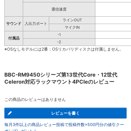
通信速度
ラインOUT
サウンド
入出力ポート
マイクIN
-1
付属品
-2
※OSなしモデルには2番：OSリカバリディスクは付属しません。
BBC-RM9450シリーズ第13世代Core・12世代
Celeron対応ラックマウント4PCIeのレビュー
この商品のレビューはありません
レビューを書く
毎月3件以上の商品レビュー投稿で投稿件数×500円分の値引クー
ポンプレゼント！