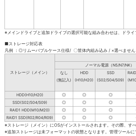
※メインドライブと追加ドライブの選択可能な組み合わせは、ドライ
■ストレージ対応表
凡例 ：◎リムーバブルケース仕様/ 〇筐体内組み込み / ×選べません
ノーマル電源（N5/N7
ストレージ（メイン）
なし
HDD
SSD
RAI
(無記入)
(H10/H20)
(S02/S04/S09)
(M1
HDD(H10/H20)
◎
◎
◎
SSD(S02/S04/S09)
◎
◎
◎
RAID1 HDD(M10/M20)
◎
◎
◎
RAID1 SSD(R02/R04/R09)
◎
◎
◎
※ストレージ（メイン）にOSがインストールされます。その際、す
※追加ストレージは未フォーマットの状態となります。管理ツールに