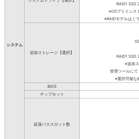
システムドライブ【選択】
RAID1 SSD 
※OSプリイン
※RAIDモデルはミ
S
システム
追加ストレージ【選択】
RAID1 SSD 
※追加
管理ツールにて
※選択可能な
BIOS
チップセット
拡張バススロット数