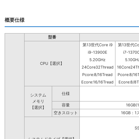
概要仕様
型番
第13世代Core i9
第13世代Cor
i9-13900E
i7-1370
5.20GHz
5.10GH
CPU【選択】
24Core32Thread
16Core24T
Pcore:8/16Tread
Pcore:8/16
Ecore:16/16Tread
Ecore:8/8T
仕様
システム
メモリ
容量
16GB(
【選択】
空きスロット
16GB：
S