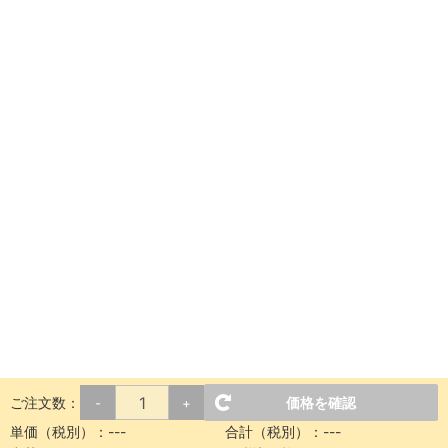
ご注文数：
価格を確認
-
+
単価（税別）：
---
合計（税別）：
---