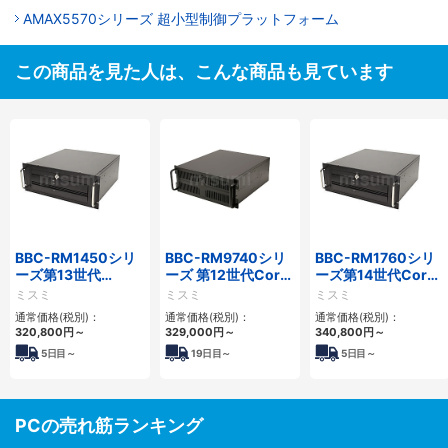
AMAX5570シリーズ 超小型制御プラットフォーム
この商品を見た人は、こんな商品も見ています
BBC-RM1450シリ
BBC-RM9740シリ
BBC-RM1760シリ
ーズ第13世代
ーズ 第12世代Core
ーズ第14世代Core
Core・12世代
対応ラックマウント
対応ラックマウント
ミスミ
ミスミ
ミスミ
Celeron対応ラック
FAPC4PCI・3PCIe
3PCIe
通常価格(税別)：
通常価格(税別)：
通常価格(税別)：
マウント4PCIe
320,800
円
～
329,000
円
～
340,800
円
～
5
日目～
19
日目～
5
日目～
PCの売れ筋ランキング