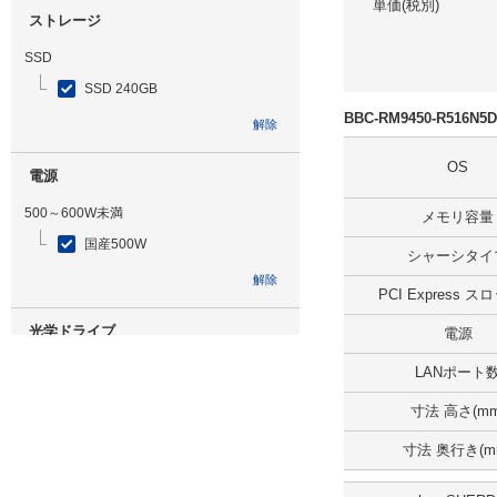
単価(税別)
ストレージ
SSD
SSD 240GB
BBC-RM9450-R516
解除
OS
電源
500～600W未満
メモリ容量
国産500W
シャーシタイ
解除
PCI Express 
光学ドライブ
電源
DVDマルチ
LANポート
解除
寸法 高さ(mm
寸法 奥行き(m
追加ストレージ
無