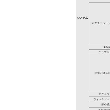
システム
追加ストレー
BIOS
チップセ
拡張バスス
セキュリ
ウォッチドッ
動作環