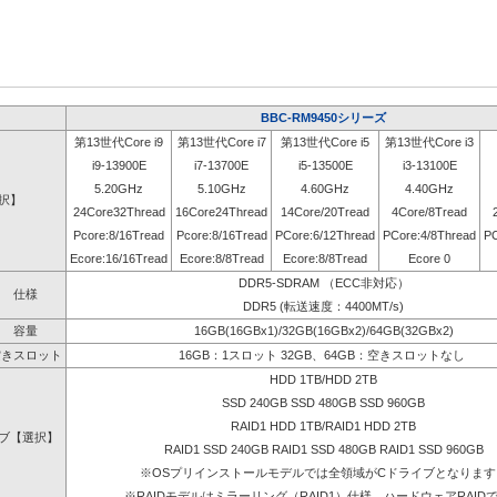
BBC-RM9450シリーズ
第13世代Core i9
第13世代Core i7
第13世代Core i5
第13世代Core i3
i9-13900E
i7-13700E
i5-13500E
i3-13100E
5.20GHz
5.10GHz
4.60GHz
4.40GHz
選択】
24Core32Thread
16Core24Thread
14Core/20Tread
4Core/8Tread
Pcore:8/16Tread
Pcore:8/16Tread
PCore:6/12Thread
PCore:4/8Thread
PC
Ecore:16/16Tread
Ecore:8/8Tread
Ecore:8/8Tread
Ecore 0
DDR5-SDRAM （ECC非対応）
仕様
DDR5 (転送速度：4400MT/s)
容量
16GB(16GBx1)/32GB(16GBx2)/64GB(32GBx2)
空きスロット
16GB：1スロット 32GB、64GB：空きスロットなし
HDD 1TB/HDD 2TB
SSD 240GB SSD 480GB SSD 960GB
RAID1 HDD 1TB/RAID1 HDD 2TB
ブ【選択】
RAID1 SSD 240GB RAID1 SSD 480GB RAID1 SSD 960GB
※OSプリインストールモデルでは全領域がCドライブとなります
※RAIDモデルはミラーリング（RAID1）仕様、ハードウェアRAID