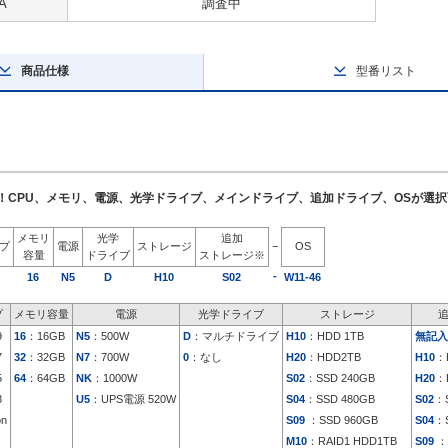
A
調査中
商品仕様
型番リスト
了！CPU、メモリ、電源、光学ドライブ、メインドライブ、追加ドライブ、OSが選
メモリ
光学
追加
イプ
電源
ストレージ
−
OS
容量
ドライブ
ストレージ※
-
16
N5
D
H10
S02
W11-46
プ
メモリ容量
電源
光学ドライブ
ストレージ
9
16
：16GB
N5
：500W
D
：マルチドライブ
H10
：HDD 1TB
無記入
7
32
：32GB
N7
：700W
0
：なし
H20
：HDD2TB
H10
：
5
64
：64GB
NK
：1000W
S02
：SSD 240GB
H20
：
3
U5
：UPS電源 520W
S04
：SSD 480GB
S02
：S
on
S09
：SSD 960GB
S04
：S
M10
：RAID1 HDD1TB
S09
：