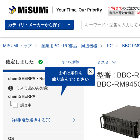
MISUMI | Your Time, Our Priority
17時まで
のご注文で
13
当日出荷対象商品
カテゴリ・メーカーから探す
MISUMI トップ
産業用PC・PC部品・周辺機器
PC
BBC-RM
確定しました
すべて解除
ミスミ
まずは条件を

型番 : BBC-R
chemSHERPA・RoHS
絞り込んでください
BBC-RM94
ミスミ品のみ対象
chemSHERPA
調査中
詳細/複数選択する(1)
OS