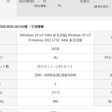
-
円
合計(税別)
-
円
出荷日
-
(税込価格：
-
円
)
(参考出荷日：
N5DS02-W10-16の仕様・寸法情報
[Windows 10 IoT 64bit 多言語版] Windows 10 IoT
Enterprise 2021 LTSC 64bit 多言語版
16GB
プ
4U
PC
スロット数
[3スロット～] 4スロット
[500～600W未満] 国産500W
数
2
)
177.5
m)
480
追