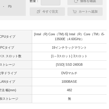
数量：
価格を確認
-
円
)
今すぐ注文
カートへ追加
[Intel（R) Core（TM) i5] Intel（R）Core（TM）i5-
CPUタイプ
13500E（4.60GHz）
PCタイプ
19インチラックマウント
Iバス スロット数
[1～3スロット] 3スロット
ストレージ
[SSD] SSD 240GB
光学ドライブ
DVDマルチ
LANタイプ
1000BASE
寸法 幅(mm)
482
加ストレージ
無