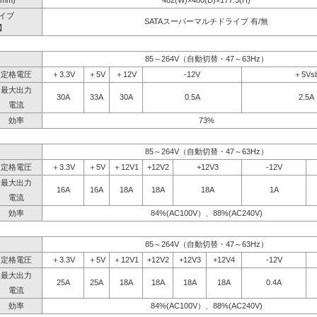
mm)
482(W)×480(D)×177.5(H)
イブ
SATAスーパーマルチドライブ 有/無
】
85～264V（自動切替・47～63Hz）
定格電圧
＋3.3V
＋5V
＋12V
-12V
＋5Vs
最大出力
30A
33A
30A
0.5A
2.5A
電流
効率
73%
85～264V（自動切替・47～63Hz）
定格電圧
＋3.3V
＋5V
＋12V1
+12V2
+12V3
-12V
最大出力
16A
16A
18A
18A
18A
1A
電流
効率
84%(AC100V）、88%(AC240V)
85～264V（自動切替・47～63Hz）
定格電圧
＋3.3V
＋5V
＋12V1
+12V2
+12V3
+12V4
-12V
最大出力
25A
25A
18A
18A
18A
18A
0.4A
電流
効率
84%(AC100V）、88%(AC240V)