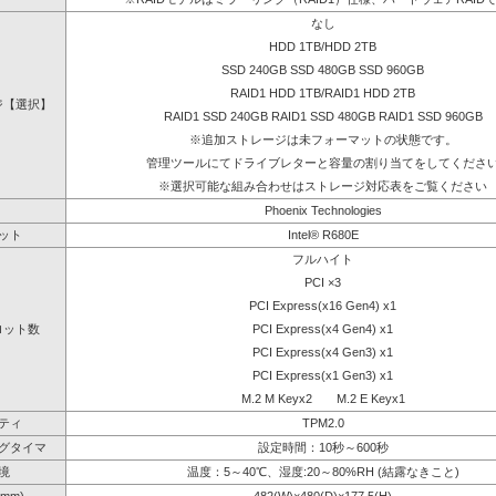
なし
HDD 1TB/HDD 2TB
SSD 240GB SSD 480GB SSD 960GB
RAID1 HDD 1TB/RAID1 HDD 2TB
ジ【選択】
RAID1 SSD 240GB RAID1 SSD 480GB RAID1 SSD 960GB
※追加ストレージは未フォーマットの状態です。
管理ツールにてドライブレターと容量の割り当てをしてくださ
※選択可能な組み合わせはストレージ対応表をご覧ください
Phoenix Technologies
ット
Intel® R680E
フルハイト
PCI ×3
PCI Express(x16 Gen4) x1
ロット数
PCI Express(x4 Gen4) x1
PCI Express(x4 Gen3) x1
PCI Express(x1 Gen3) x1
M.2 M Keyx2 M.2 E Keyx1
ティ
TPM2.0
グタイマ
設定時間：10秒～600秒
境
温度：5～40℃、湿度:20～80%RH (結露なきこと)