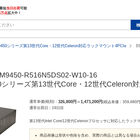
最短
当日出荷
5万点
拡大中！
9450シリーズ第13世代Core・12世代Celeron対応ラックマウント4PCIe
B
M9450-R516N5DS02-W10-16

50シリーズ第13世代Core・12世代Celero
通常単価(税別)
326,800
円
～
1,473,200
円
税込単価
359,480
通常出荷日：
19日目
第13世代Intel Core/12世代Celeronプロセッサに対応したラ
商品画像は形状や色味を含め、実際の商品とは異なる場合