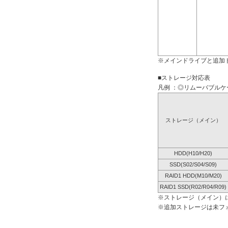
※メインドライブと追加
■ストレージ対応表
凡例 ：◎リムーバブルケー
ストレージ（メイン）
HDD(H10/H20)
SSD(S02/S04/S09)
RAID1 HDD(M10/M20)
RAID1 SSD(R02/R04/R09)
※ストレージ（メイン）
※追加ストレージは未フ