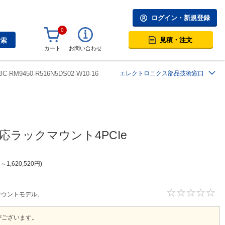
ログイン・新規登録
0
見積・注文
検索
カート
お問い合わせ
BC-RM9450-R516N5DS02-W10-16
エレクトロニクス部品技術窓口
n対応ラックマウント4PCIe
円
～
1,620,520
円
ックマウントモデル。
がございます。