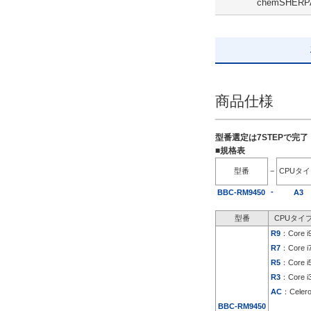
chemSHERP
解除
出荷日
すべて
商品仕様
19日以内
型番選定は7STEPで完
■規格表
型番
−
CPUタ
-
BBC-RM9450
A3
型番
CPUタイ
R9
：Core i
R7
：Core i
R5
：Core i
R3
：Core i
AC
：Celer
BBC-RM9450