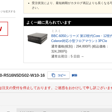
受注状況により、最短納期がカタログ表記よりも長くなる
さい。
ージを拡大する
よく一緒に見られています
ミスミ
BBC-6050シリーズ 第13世代Core・12世
Celeron対応小型フロアマウント3PCIe
通常価格(税別)：
294,800
円
(税込価格：
324,280
円
)
通常出荷日：5 日目 ～
0-R516N5DS02-W10-16
コピー
解除
は注文の受付を停止しております。ご迷惑をおかけして申し訳ございま