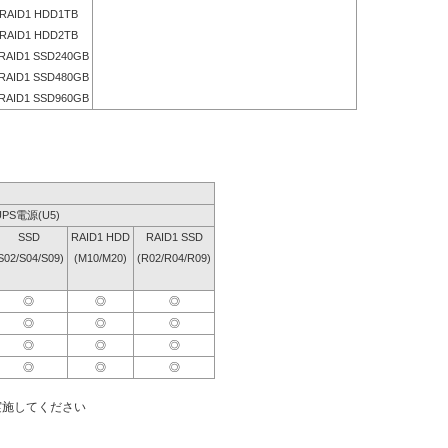
RAID1 HDD1TB
RAID1 HDD2TB
RAID1 SSD240GB
RAID1 SSD480GB
RAID1 SSD960GB
UPS電源(U5)
SSD
RAID1 HDD
RAID1 SSD
S02/S04/S09)
(M10/M20)
(R02/R04/R09)
◎
◎
◎
◎
◎
◎
◎
◎
◎
◎
◎
◎
実施してください