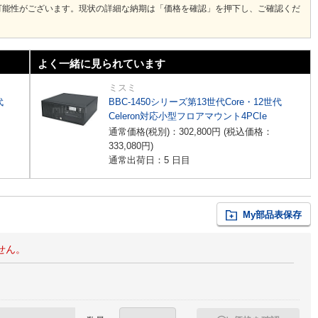
可能性がございます。現状の詳細な納期は「価格を確認」を押下し、ご確認くだ
よく一緒に見られています
ミスミ
代
BBC-1450シリーズ第13世代Core・12世代
Celeron対応小型フロアマウント4PCIe
通常価格(税別)：
302,800
円
(税込価格：
333,080
円
)
通常出荷日：5 日目
My部品表保存
せん。