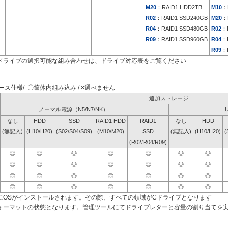
M20
：RAID1 HDD2TB
M10
：
R02
：RAID1 SSD240GB
M20
：
R04
：RAID1 SSD480GB
R02
：
R09
：RAID1 SSD960GB
R04
：
R09
：
ドライブの選択可能な組み合わせは、ドライブ対応表をご覧ください
ス仕様/ 〇筐体内組み込み / ×選べません
追加ストレージ
ノーマル電源（N5/N7/NK）
なし
HDD
SSD
RAID1 HDD
RAID1
なし
HDD
(無記入)
(H10/H20)
(S02/S04/S09)
(M10/M20)
SSD
(無記入)
(H10/H20)
(
(R02/R04/R09)
◎
◎
◎
◎
◎
◎
◎
◎
◎
◎
◎
◎
◎
◎
◎
◎
◎
◎
◎
◎
◎
◎
◎
◎
◎
◎
◎
◎
にOSがインストールされます。その際、すべての領域がCドライブとなります
ォーマットの状態となります。管理ツールにてドライブレターと容量の割り当てを