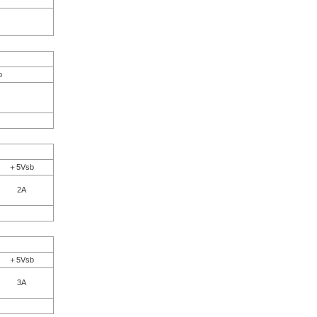
b
＋5Vsb
2A
＋5Vsb
3A