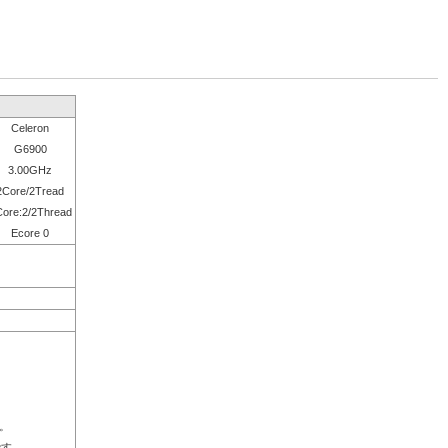
Celeron
G6900
3.00GHz
2Core/2Tread
ore:2/2Thread
Ecore 0
。
です。