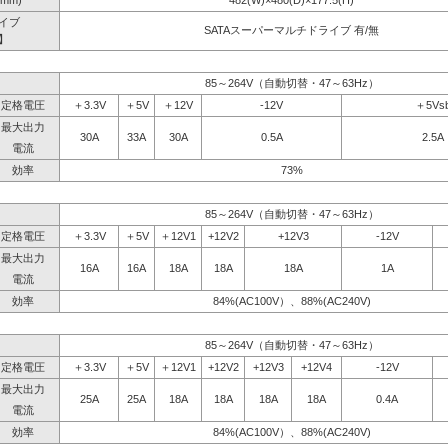
mm)
482(W)×480(D)×177.5(H)
イブ
SATAスーパーマルチドライブ 有/無
】
85～264V（自動切替・47～63Hz）
定格電圧
＋3.3V
＋5V
＋12V
-12V
＋5Vs
最大出力
30A
33A
30A
0.5A
2.5A
電流
効率
73%
85～264V（自動切替・47～63Hz）
定格電圧
＋3.3V
＋5V
＋12V1
+12V2
+12V3
-12V
最大出力
16A
16A
18A
18A
18A
1A
電流
効率
84%(AC100V）、88%(AC240V)
85～264V（自動切替・47～63Hz）
定格電圧
＋3.3V
＋5V
＋12V1
+12V2
+12V3
+12V4
-12V
最大出力
25A
25A
18A
18A
18A
18A
0.4A
電流
効率
84%(AC100V）、88%(AC240V)