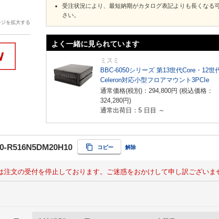
受注状況により、最短納期がカタログ表記よりも長くなる
さい。
ージを拡大する
よく一緒に見られています
ミスミ
BBC-6050シリーズ 第13世代Core・12世
Celeron対応小型フロアマウント3PCIe
通常価格(税別)：
294,800
円
(税込価格：
324,280
円
)
通常出荷日：5 日目 ～
0-R516N5DM20H10
コピー
解除
は注文の受付を停止しております。ご迷惑をおかけして申し訳ございま