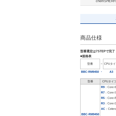
chemSHERP
出荷日
すべて
5日以内
商品仕様
型番選定は7STEPで完
■規格表
型番
−
CPUタ
-
BBC-RM9450
A3
型番
CPUタイ
R9
：Core i
R7
：Core i
R5
：Core i
R3
：Core i
AC
：Celer
BBC-RM9450