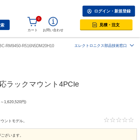
ログイン・新規登録
0
見積・注文
検索
カート
お問い合わせ
BC-RM9450-R516N5DM20H10
エレクトロニクス部品技術窓口
n対応ラックマウント4PCIe
円
～
1,620,520
円
ックマウントモデル。
がございます。