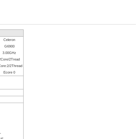
Celeron
G6900
3.00GHz
2Core/2Tread
ore:2/2Thread
Ecore 0
。
です。