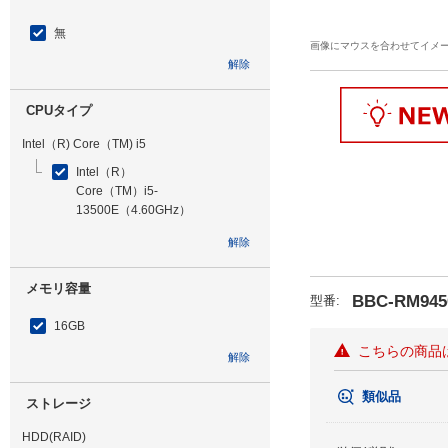
無
画像にマウスを合わせてイメ
解除
CPUタイプ
Intel（R) Core（TM) i5
Intel（R）
Core（TM）i5-
13500E（4.60GHz）
解除
メモリ容量
BBC-RM945
型番
:
16GB
こちらの商品
解除
類似品
ストレージ
HDD(RAID)