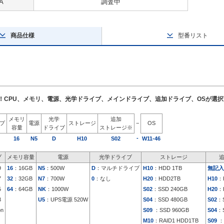
A
調査中
商品仕様
型番リスト
了！CPU、メモリ、電源、光学ドライブ、メインドライブ、追加ドライブ、OSが選
メモリ
光学
追加
イプ
電源
ストレージ
−
OS
容量
ドライブ
ストレージ※
-
16
N5
D
H10
S02
W11-46
プ
メモリ容量
電源
光学ドライブ
ストレージ
9
16
：16GB
N5
：500W
D
：マルチドライブ
H10
：HDD 1TB
無記入
7
32
：32GB
N7
：700W
0
：なし
H20
：HDD2TB
H10
：
5
64
：64GB
NK
：1000W
S02
：SSD 240GB
H20
：
3
U5
：UPS電源 520W
S04
：SSD 480GB
S02
：S
on
S09
：SSD 960GB
S04
：S
M10
：RAID1 HDD1TB
S09
：