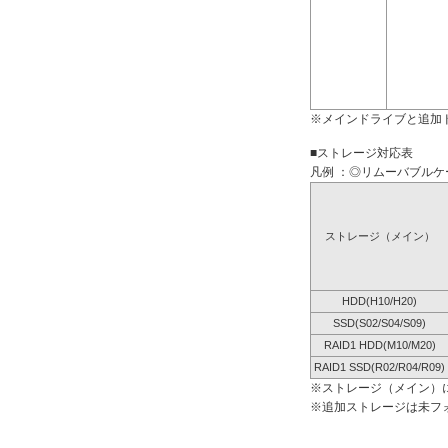
※メインドライブと追加
■ストレージ対応表
凡例 ：◎リムーバブルケー
ストレージ（メイン）
HDD(H10/H20)
SSD(S02/S04/S09)
RAID1 HDD(M10/M20)
RAID1 SSD(R02/R04/R09)
※ストレージ（メイン）
※追加ストレージは未フ