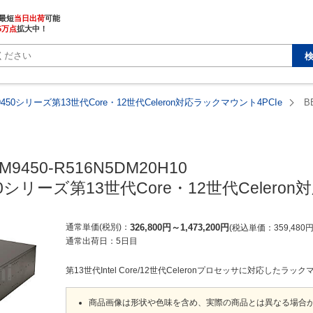
最短
当日出荷
5万点
拡大中！
9450シリーズ第13世代Core・12世代Celeron対応ラックマウント4PCIe
B
M9450-R516N5DM20H10

50シリーズ第13世代Core・12世代Celero
通常単価(税別)
326,800
円
～
1,473,200
円
税込単価
359,480
通常出荷日：
5日目
第13世代Intel Core/12世代Celeronプロセッサに対応したラ
商品画像は形状や色味を含め、実際の商品とは異なる場合