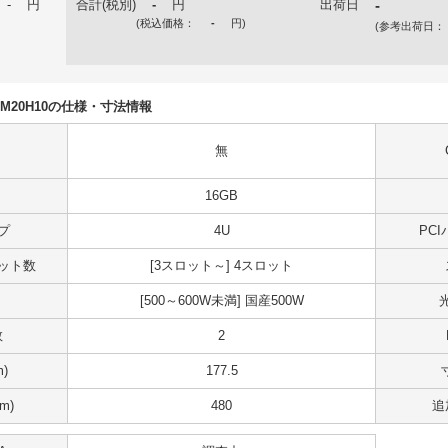
-
円
合計(税別)
-
円
出荷日
-
(税込価格：
-
円
)
(参考出荷日：
N5DM20H10の仕様・寸法情報
無
16GB
プ
4U
PC
スロット数
[3スロット～] 4スロット
[500～600W未満] 国産500W
数
2
)
177.5
m)
480
追