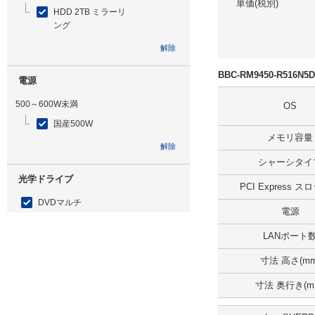
単価(税別)
HDD 2TB ミラーリ
ング
解除
BBC-RM9450-R516
電源
500～600W未満
OS
国産500W
メモリ容量
解除
シャーシタイ
光学ドライブ
PCI Express 
DVDマルチ
電源
解除
LANポート
追加ストレージ
寸法 高さ(mm
HDD 1TB
寸法 奥行き(m
解除