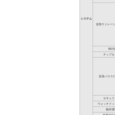
システム
追加ストレー
BIOS
チップセ
拡張バスス
セキュリ
ウォッチドッ
動作環