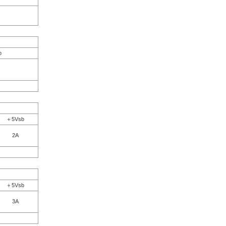
b
＋5Vsb
2A
＋5Vsb
3A