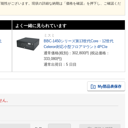
可能性がございます。現状の詳細な納期は「価格を確認」を押下し、ご確認くだ
よく一緒に見られています
ミスミ
代
BBC-1450シリーズ第13世代Core・12世代
Celeron対応小型フロアマウント4PCIe
通常価格(税別)：
302,800
円
(税込価格：
333,080
円
)
通常出荷日：5 日目
My部品表保存
せん。