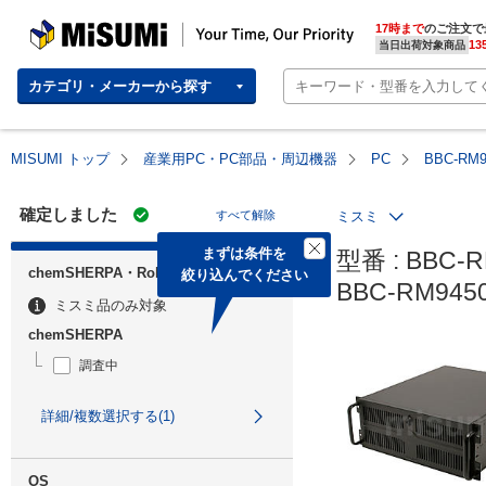
MISUMI | Your Time, Our Priority
17時まで
のご注文で
13
当日出荷対象商品
カテゴリ・メーカーから探す
MISUMI トップ
産業用PC・PC部品・周辺機器
PC
BBC-RM
確定しました
すべて解除
ミスミ
まずは条件を

型番 : BBC-R
chemSHERPA・RoHS
絞り込んでください
BBC-RM94
ミスミ品のみ対象
chemSHERPA
調査中
詳細/複数選択する(1)
OS