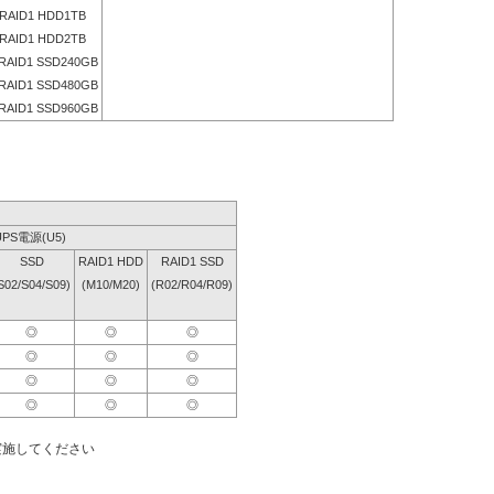
RAID1 HDD1TB
RAID1 HDD2TB
RAID1 SSD240GB
RAID1 SSD480GB
RAID1 SSD960GB
UPS電源(U5)
SSD
RAID1 HDD
RAID1 SSD
S02/S04/S09)
(M10/M20)
(R02/R04/R09)
◎
◎
◎
◎
◎
◎
◎
◎
◎
◎
◎
◎
実施してください