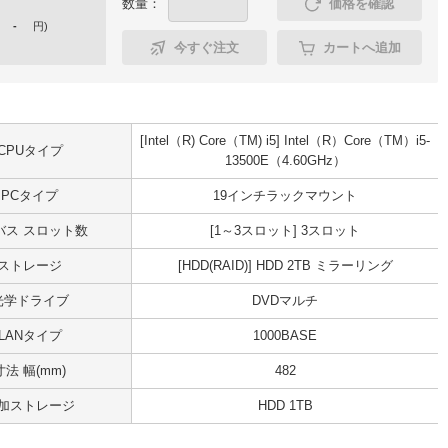
数量：
価格を確認
-
円
)
今すぐ注文
カートへ追加
[Intel（R) Core（TM) i5] Intel（R）Core（TM）i5-
CPUタイプ
13500E（4.60GHz）
PCタイプ
19インチラックマウント
Iバス スロット数
[1～3スロット] 3スロット
ストレージ
[HDD(RAID)] HDD 2TB ミラーリング
光学ドライブ
DVDマルチ
LANタイプ
1000BASE
寸法 幅(mm)
482
加ストレージ
HDD 1TB