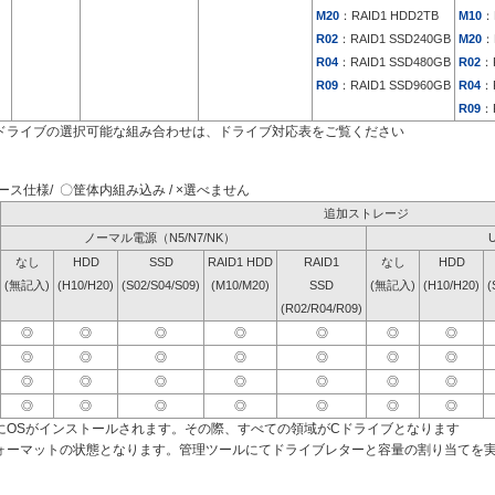
M20
：RAID1 HDD2TB
M10
：
R02
：RAID1 SSD240GB
M20
：
R04
：RAID1 SSD480GB
R02
：
R09
：RAID1 SSD960GB
R04
：
R09
：
ドライブの選択可能な組み合わせは、ドライブ対応表をご覧ください
ス仕様/ 〇筐体内組み込み / ×選べません
追加ストレージ
ノーマル電源（N5/N7/NK）
なし
HDD
SSD
RAID1 HDD
RAID1
なし
HDD
(無記入)
(H10/H20)
(S02/S04/S09)
(M10/M20)
SSD
(無記入)
(H10/H20)
(
(R02/R04/R09)
◎
◎
◎
◎
◎
◎
◎
◎
◎
◎
◎
◎
◎
◎
◎
◎
◎
◎
◎
◎
◎
◎
◎
◎
◎
◎
◎
◎
にOSがインストールされます。その際、すべての領域がCドライブとなります
ォーマットの状態となります。管理ツールにてドライブレターと容量の割り当てを