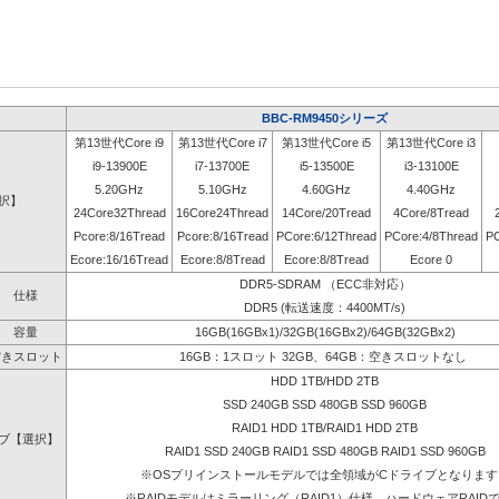
BBC-RM9450シリーズ
第13世代Core i9
第13世代Core i7
第13世代Core i5
第13世代Core i3
i9-13900E
i7-13700E
i5-13500E
i3-13100E
5.20GHz
5.10GHz
4.60GHz
4.40GHz
選択】
24Core32Thread
16Core24Thread
14Core/20Tread
4Core/8Tread
Pcore:8/16Tread
Pcore:8/16Tread
PCore:6/12Thread
PCore:4/8Thread
PC
Ecore:16/16Tread
Ecore:8/8Tread
Ecore:8/8Tread
Ecore 0
DDR5-SDRAM （ECC非対応）
仕様
DDR5 (転送速度：4400MT/s)
容量
16GB(16GBx1)/32GB(16GBx2)/64GB(32GBx2)
空きスロット
16GB：1スロット 32GB、64GB：空きスロットなし
HDD 1TB/HDD 2TB
SSD 240GB SSD 480GB SSD 960GB
RAID1 HDD 1TB/RAID1 HDD 2TB
ブ【選択】
RAID1 SSD 240GB RAID1 SSD 480GB RAID1 SSD 960GB
※OSプリインストールモデルでは全領域がCドライブとなります
※RAIDモデルはミラーリング（RAID1）仕様、ハードウェアRAID