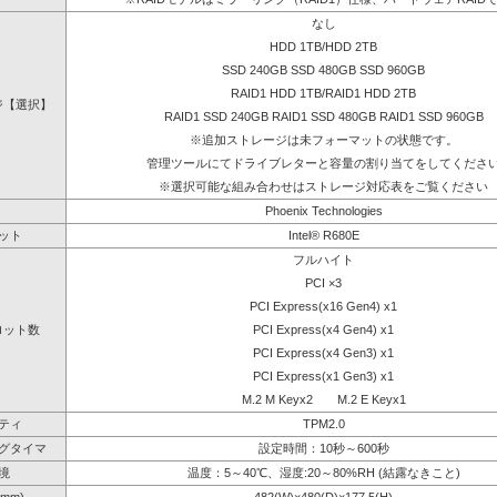
なし
HDD 1TB/HDD 2TB
SSD 240GB SSD 480GB SSD 960GB
RAID1 HDD 1TB/RAID1 HDD 2TB
ジ【選択】
RAID1 SSD 240GB RAID1 SSD 480GB RAID1 SSD 960GB
※追加ストレージは未フォーマットの状態です。
管理ツールにてドライブレターと容量の割り当てをしてくださ
※選択可能な組み合わせはストレージ対応表をご覧ください
Phoenix Technologies
ット
Intel® R680E
フルハイト
PCI ×3
PCI Express(x16 Gen4) x1
ロット数
PCI Express(x4 Gen4) x1
PCI Express(x4 Gen3) x1
PCI Express(x1 Gen3) x1
M.2 M Keyx2 M.2 E Keyx1
ティ
TPM2.0
グタイマ
設定時間：10秒～600秒
境
温度：5～40℃、湿度:20～80%RH (結露なきこと)