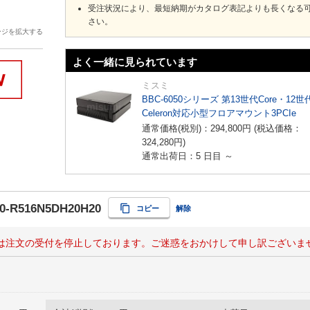
受注状況により、最短納期がカタログ表記よりも長くなる
さい。
ージを拡大する
よく一緒に見られています
ミスミ
BBC-6050シリーズ 第13世代Core・12世
Celeron対応小型フロアマウント3PCIe
通常価格(税別)：
294,800
円
(税込価格：
324,280
円
)
通常出荷日：5 日目 ～
0-R516N5DH20H20
コピー
解除
は注文の受付を停止しております。ご迷惑をおかけして申し訳ございま