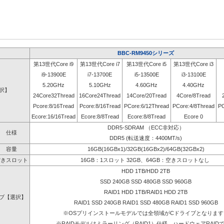
BBC-RM9450シリーズ
第13世代Core i9
第13世代Core i7
第13世代Core i5
第13世代Core i3
i9-13900E
i7-13700E
i5-13500E
i3-13100E
5.20GHz
5.10GHz
4.60GHz
4.40GHz
選択】
24Core32Thread
16Core24Thread
14Core/20Tread
4Core/8Tread
Pcore:8/16Tread
Pcore:8/16Tread
PCore:6/12Thread
PCore:4/8Thread
PC
Ecore:16/16Tread
Ecore:8/8Tread
Ecore:8/8Tread
Ecore 0
DDR5-SDRAM （ECC非対応）
仕様
DDR5 (転送速度：4400MT/s)
容量
16GB(16GBx1)/32GB(16GBx2)/64GB(32GBx2)
空きスロット
16GB：1スロット 32GB、64GB：空きスロットなし
HDD 1TB/HDD 2TB
SSD 240GB SSD 480GB SSD 960GB
RAID1 HDD 1TB/RAID1 HDD 2TB
ブ【選択】
RAID1 SSD 240GB RAID1 SSD 480GB RAID1 SSD 960GB
※OSプリインストールモデルでは全領域がCドライブとなります
※RAIDモデルはミラーリング（RAID1）仕様、ハードウェアRAID