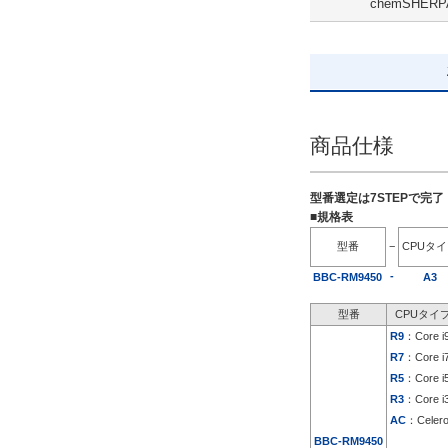
chemSHERP
出荷日
すべて
5日以内
商品仕様
型番選定は7STEPで完
■規格表
型番
−
CPUタ
-
BBC-RM9450
A3
型番
CPUタイ
R9
：Core i
R7
：Core i
R5
：Core i
R3
：Core i
AC
：Celer
BBC-RM9450