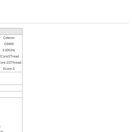
Celeron
G6900
3.00GHz
2Core/2Tread
ore:2/2Thread
Ecore 0
。
です。