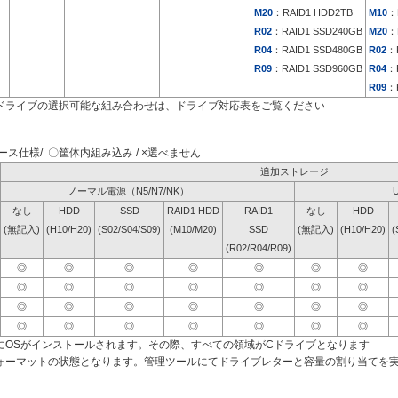
M20
：RAID1 HDD2TB
M10
：
R02
：RAID1 SSD240GB
M20
：
R04
：RAID1 SSD480GB
R02
：
R09
：RAID1 SSD960GB
R04
：
R09
：
ドライブの選択可能な組み合わせは、ドライブ対応表をご覧ください
ス仕様/ 〇筐体内組み込み / ×選べません
追加ストレージ
ノーマル電源（N5/N7/NK）
なし
HDD
SSD
RAID1 HDD
RAID1
なし
HDD
(無記入)
(H10/H20)
(S02/S04/S09)
(M10/M20)
SSD
(無記入)
(H10/H20)
(
(R02/R04/R09)
◎
◎
◎
◎
◎
◎
◎
◎
◎
◎
◎
◎
◎
◎
◎
◎
◎
◎
◎
◎
◎
◎
◎
◎
◎
◎
◎
◎
にOSがインストールされます。その際、すべての領域がCドライブとなります
ォーマットの状態となります。管理ツールにてドライブレターと容量の割り当てを