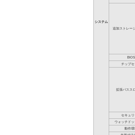
システム
追加ストレー
BIOS
チップセ
拡張バスス
セキュリ
ウォッチドッ
動作環