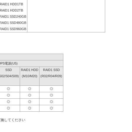
RAID1 HDD1TB
RAID1 HDD2TB
RAID1 SSD240GB
RAID1 SSD480GB
RAID1 SSD960GB
UPS電源(U5)
SSD
RAID1 HDD
RAID1 SSD
S02/S04/S09)
(M10/M20)
(R02/R04/R09)
◎
◎
◎
◎
◎
◎
◎
◎
◎
◎
◎
◎
実施してください