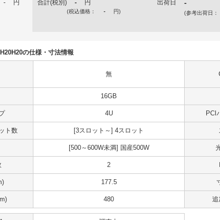
-
円
合計(税別)
-
円
出荷日
-
(税込価格：
-
円
)
(参考出荷日：
N5DH20H20の仕様・寸法情報
無
16GB
プ
4U
PC
スロット数
[3スロット～] 4スロット
[500～600W未満] 国産500W
数
2
)
177.5
m)
480
追