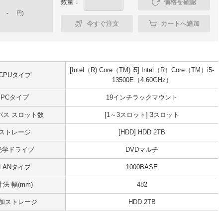
数量：
価格を確認
-
円
)
今すぐ注文
カートへ追加
[Intel（R) Core（TM) i5] Intel（R）Core（TM）i5-
CPUタイプ
13500E（4.60GHz）
PCタイプ
19インチラックマウント
Iバス スロット数
[1～3スロット] 3スロット
ストレージ
[HDD] HDD 2TB
光学ドライブ
DVDマルチ
LANタイプ
1000BASE
寸法 幅(mm)
482
加ストレージ
HDD 2TB