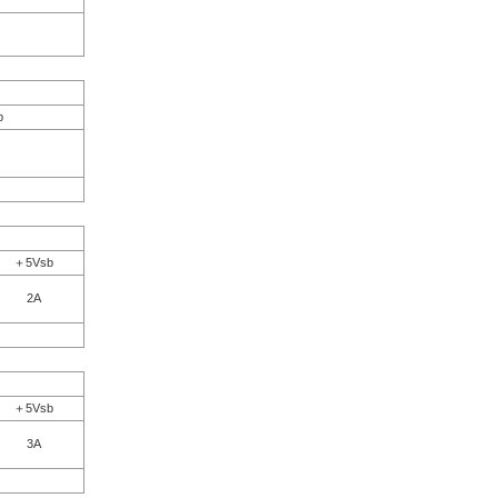
b
＋5Vsb
2A
＋5Vsb
3A