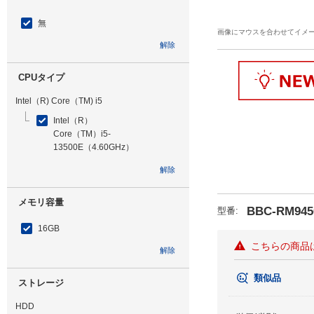
無
画像にマウスを合わせてイメ
解除
CPUタイプ
Intel（R) Core（TM) i5
Intel（R）
Core（TM）i5-
13500E（4.60GHz）
解除
メモリ容量
BBC-RM945
型番
:
16GB
こちらの商品
解除
類似品
ストレージ
HDD