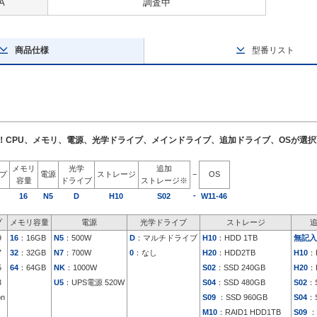
A
調査中
商品仕様
型番リスト
了！CPU、メモリ、電源、光学ドライブ、メインドライブ、追加ドライブ、OSが選
メモリ
光学
追加
イプ
電源
ストレージ
−
OS
容量
ドライブ
ストレージ※
-
16
N5
D
H10
S02
W11-46
プ
メモリ容量
電源
光学ドライブ
ストレージ
9
16
：16GB
N5
：500W
D
：マルチドライブ
H10
：HDD 1TB
無記入
7
32
：32GB
N7
：700W
0
：なし
H20
：HDD2TB
H10
：
5
64
：64GB
NK
：1000W
S02
：SSD 240GB
H20
：
3
U5
：UPS電源 520W
S04
：SSD 480GB
S02
：S
on
S09
：SSD 960GB
S04
：S
M10
：RAID1 HDD1TB
S09
：