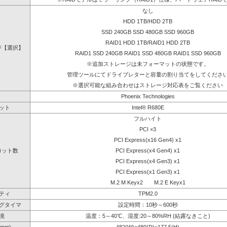
なし
HDD 1TB/HDD 2TB
SSD 240GB SSD 480GB SSD 960GB
RAID1 HDD 1TB/RAID1 HDD 2TB
ジ【選択】
RAID1 SSD 240GB RAID1 SSD 480GB RAID1 SSD 960GB
※追加ストレージは未フォーマットの状態です。
管理ツールにてドライブレターと容量の割り当てをしてくださ
※選択可能な組み合わせはストレージ対応表をご覧ください
Phoenix Technologies
ット
Intel® R680E
フルハイト
PCI ×3
PCI Express(x16 Gen4) x1
ロット数
PCI Express(x4 Gen4) x1
PCI Express(x4 Gen3) x1
PCI Express(x1 Gen3) x1
M.2 M Keyx2 M.2 E Keyx1
ティ
TPM2.0
グタイマ
設定時間：10秒～600秒
境
温度：5～40℃、湿度:20～80%RH (結露なきこと)