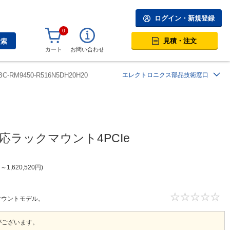
ログイン・新規登録
0
見積・注文
検索
カート
お問い合わせ
BC-RM9450-R516N5DH20H20
エレクトロニクス部品技術窓口
n対応ラックマウント4PCIe
円
～
1,620,520
円
ックマウントモデル。
がございます。