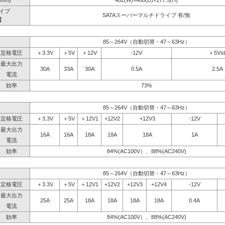
mm)
482(W)×480(D)×177.5(H)
イブ
SATAスーパーマルチドライブ 有/無
】
85～264V（自動切替・47～63Hz）
定格電圧
＋3.3V
＋5V
＋12V
-12V
＋5Vs
最大出力
30A
33A
30A
0.5A
2.5A
電流
効率
73%
85～264V（自動切替・47～63Hz）
定格電圧
＋3.3V
＋5V
＋12V1
+12V2
+12V3
-12V
最大出力
16A
16A
18A
18A
18A
1A
電流
効率
84%(AC100V）、88%(AC240V)
85～264V（自動切替・47～63Hz）
定格電圧
＋3.3V
＋5V
＋12V1
+12V2
+12V3
+12V4
-12V
最大出力
25A
25A
18A
18A
18A
18A
0.4A
電流
効率
84%(AC100V）、88%(AC240V)