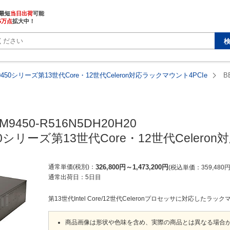
最短
当日出荷
5万点
拡大中！
9450シリーズ第13世代Core・12世代Celeron対応ラックマウント4PCIe
B
M9450-R516N5DH20H20

50シリーズ第13世代Core・12世代Celero
通常単価(税別)
326,800
円
～
1,473,200
円
税込単価
359,480
通常出荷日：
5日目
第13世代Intel Core/12世代Celeronプロセッサに対応したラ
商品画像は形状や色味を含め、実際の商品とは異なる場合