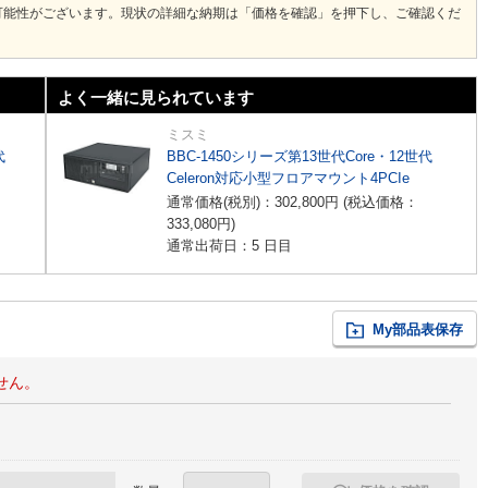
可能性がございます。現状の詳細な納期は「価格を確認」を押下し、ご確認くだ
よく一緒に見られています
ミスミ
代
BBC-1450シリーズ第13世代Core・12世代
Celeron対応小型フロアマウント4PCIe
通常価格(税別)：
302,800
円
(税込価格：
333,080
円
)
通常出荷日：5 日目
My部品表保存
せん。