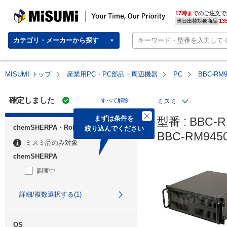
MISUMI | Your Time, Our Priority
17時まで
のご注文で
13
当日出荷対象商品
カテゴリ・メーカーから探す
MISUMI トップ
産業用PC・PC部品・周辺機器
PC
BBC-RM
確定しました
すべて解除
ミスミ
まずは条件を

型番 : BBC-R
chemSHERPA・RoHS
絞り込んでください
BBC-RM94
ミスミ品のみ対象
chemSHERPA
調査中
詳細/複数選択する(1)
OS