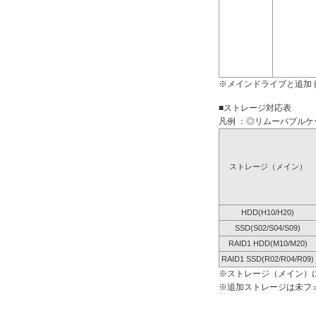
※メインドライブと追加
■ストレージ対応表
凡例 ：◎リムーバブルケー
ストレージ（メイン）
HDD(H10/H20)
SSD(S02/S04/S09)
RAID1 HDD(M10/M20)
RAID1 SSD(R02/R04/R09)
※ストレージ（メイン）
※追加ストレージは未フ