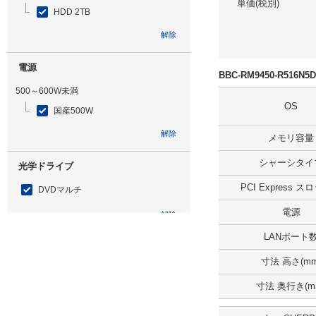
単価(税別)
HDD 2TB
解除
電源
BBC-RM9450-R516
500～600W未満
OS
国産500W
解除
メモリ容量
シャーシタイ
光学ドライブ
PCI Express 
DVDマルチ
電源
解除
LANポート
追加ストレージ
寸法 高さ(mm
HDD 2TB
寸法 奥行き(m
解除