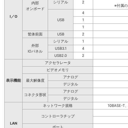
シリアル
2
内部
※付属
オンボード
4
I／O
USB
1
1
筐体前面
USB
2
シリアル
1
外部
USB3.1
4
IOパネル
USB2.0
2
アクセラレータ
ビデオメモリ
アナログ
表示機能
最大解像度
デジタル
アナログ
コネクタ形状
デジタル
ネットワーク規格
10BASE-T
コントローラチップ
LAN
ポート