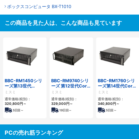
ボックスコンピュータ BX-T1010
この商品を見た人は、こんな商品も見ています
BBC-RM1450シリ
BBC-RM9740シリ
BBC-RM1760シリ
ーズ第13世代
ーズ 第12世代Core
ーズ第14世代Core
Core・12世代
対応ラックマウント
対応ラックマウント
ミスミ
ミスミ
ミスミ
Celeron対応ラック
FAPC4PCI・3PCIe
3PCIe
通常価格(税別)：
通常価格(税別)：
通常価格(税別)：
マウント4PCIe
320,800
円
～
329,000
円
～
340,800
円
～
5
日目～
19
日目～
5
日目～
PCの売れ筋ランキング