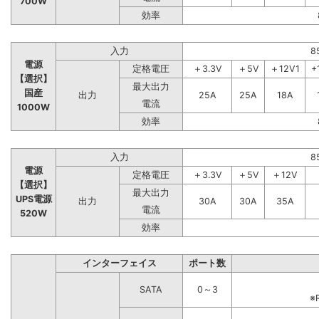
700W
効率
入力
8
電源
定格電圧
＋3.3V
＋5V
＋12V1
+
【選択】
最大出力
国産
出力
25A
25A
18A
電流
1000W
効率
入力
8
電源
定格電圧
＋3.3V
＋5V
＋12V
【選択】
最大出力
UPS電源
出力
30A
30A
35A
電流
520W
効率
インターフェイス
ポート数
SATA
0～3
※