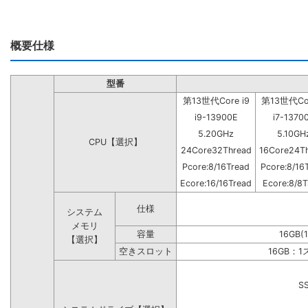
概要仕様
型番
第13世代Core i9
第13世代Cor
i9-13900E
i7-1370
5.20GHz
5.10GH
CPU【選択】
24Core32Thread
16Core24T
Pcore:8/16Tread
Pcore:8/16
Ecore:16/16Tread
Ecore:8/8T
仕様
システム
メモリ
容量
16GB(
【選択】
空きスロット
16GB：
S