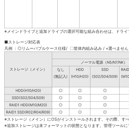
※メインドライブと追加ドライブの選択可能な組み合わせは、ドライ
■ストレージ対応表
凡例 ：◎リムーバブルケース仕様/ 〇筐体内組み込み / ×選べません
ノーマル電源（N5/N7
ストレージ（メイン）
なし
HDD
SSD
RAI
(無記入)
(H10/H20)
(S02/S04/S09)
(M1
HDD(H10/H20)
◎
◎
◎
SSD(S02/S04/S09)
◎
◎
◎
RAID1 HDD(M10/M20)
◎
◎
◎
RAID1 SSD(R02/R04/R09)
◎
◎
◎
※ストレージ（メイン）にOSがインストールされます。その際、す
※追加ストレージは未フォーマットの状態となります。管理ツールに