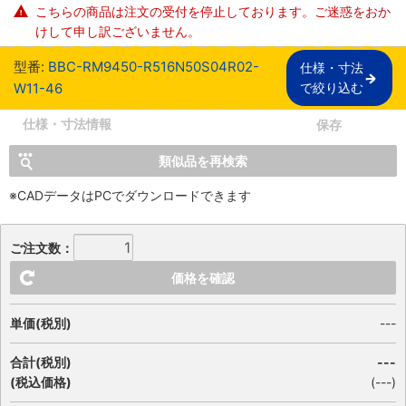
こちらの商品は注文の受付を停止しております。ご迷惑をおか
けして申し訳ございません。
型番:
BBC-RM9450-R516N50S04R02-
仕様・寸法

W11-46
で絞り込む
仕様・寸法情報
保存
類似品を再検索
※CADデータはPCでダウンロードできます
ご注文数：
価格を確認
単価(税別)
---
合計(税別)
---
(税込価格)
(
---
)