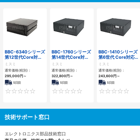
BBC-6340シリーズ
BBC-1760シリーズ
BBC-1410シリーズ
第12世代Core対応
第14世代Core対応
第6世代 Core対応フ
小型フロアマウント
小型フロアマウント
ロアマウントFAPC
ミスミ
ミスミ
ミスミ
PC2PCI/2PCIe
3PCIe
3PCI・3PCIe
通常価格(税別)：
通常価格(税別)：
通常価格(税別)：
295,000
円
～
322,800
円
～
243,600
円
～
5日目
5日目
5日目
0
0
技術サポート窓口
エレクトロニクス部品技術窓口