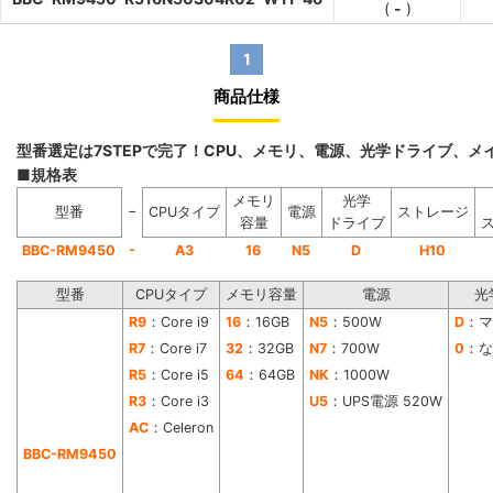
(
-
)
1
商品仕様
型番選定は7STEPで完了！CPU、メモリ、電源、光学ドライブ、
■規格表
メモリ
光学
−
型番
CPUタイプ
電源
ストレージ
容量
ドライブ
-
BBC-RM9450
A3
16
N5
D
H10
型番
CPUタイプ
メモリ容量
電源
光
R9
：Core i9
16
：16GB
N5
：500W
D
：マ
R7
：Core i7
32
：32GB
N7
：700W
0
：な
R5
：Core i5
64
：64GB
NK
：1000W
R3
：Core i3
U5
：UPS電源 520W
AC
：Celeron
BBC-RM9450