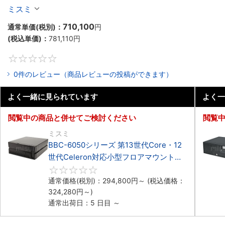
Celeron対応ラックマウント4PCIe
ミスミ
710,100
通常単価(税別)：
円
(税込単価)：
781,110
円
0
0件のレビュー（商品レビューの投稿ができます）
よく一緒に見られています
よく一
閲覧中の商品と併せてご検討ください
閲覧
ミスミ
BBC-6050シリーズ 第13世代Core・12
世代Celeron対応小型フロアマウント
3PCIe
0
通常価格(税別)：
294,800
円
～
(税込価格：
324,280
円
～)
通常出荷日：5 日目 ～