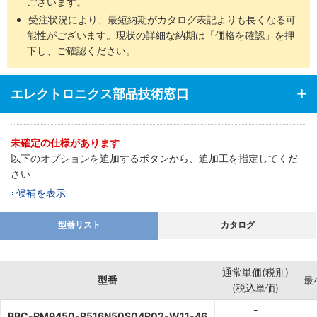
ございます。
受注状況により、最短納期がカタログ表記よりも長くなる可
能性がございます。現状の詳細な納期は「価格を確認」を押
下し、ご確認ください。
エレクトロニクス部品技術窓口
未確定の仕様があります
以下のオプションを追加するボタンから、追加工を指定してくだ
さい
候補を表示
型番リスト
カタログ
通常単価(税別)
型番
最
(税込単価)
-
BBC-RM9450-R516N50S04R02-W11-46