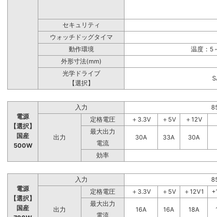
セキュリティ
ウォッチドッグタイマ
動作環境
温度：5～
外形寸法(mm)
光学ドライブ
【選択】
入力
8
電源
定格電圧
＋3.3V
＋5V
＋12V
【選択】
最大出力
国産
出力
30A
33A
30A
電流
500W
効率
入力
8
電源
定格電圧
＋3.3V
＋5V
＋12V1
+
【選択】
最大出力
国産
出力
16A
16A
18A
電流