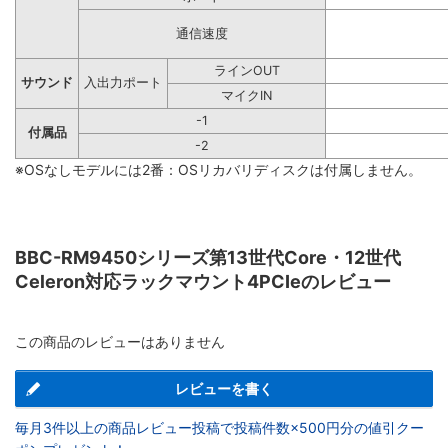
通信速度
ラインOUT
サウンド
入出力ポート
マイクIN
-1
付属品
-2
※OSなしモデルには2番：OSリカバリディスクは付属しません。
BBC-RM9450シリーズ第13世代Core・12世代
Celeron対応ラックマウント4PCIeのレビュー
この商品のレビューはありません
レビューを書く
毎月3件以上の商品レビュー投稿で投稿件数×500円分の値引クー