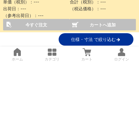
単価（税別）：
---
合計（税別）：
---
出荷日：
---
（税込価格）：
---
（参考出荷日）：
---
今すぐ注文
カートへ追加
仕様・寸法 で絞り込む
ホーム
カテゴリ
カート
ログイン