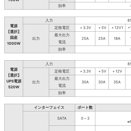
効率
入力
8
電源
定格電圧
＋3.3V
＋5V
＋12V1
+
【選択】
最大出力
国産
出力
25A
25A
18A
電流
1000W
効率
入力
8
電源
定格電圧
＋3.3V
＋5V
＋12V
【選択】
最大出力
UPS電源
出力
30A
30A
35A
電流
520W
効率
インターフェイス
ポート数
SATA
0～3
※