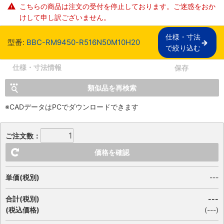
こちらの商品は注文の受付を停止しております。ご迷惑をおか
けして申し訳ございません。
仕様・寸法

型番:
BBC-RM9450-R516N50M10H20
で絞り込む
仕様・寸法情報
保存
類似品を再検索
※CADデータはPCでダウンロードできます
ご注文数：
価格を確認
単価(税別)
---
合計(税別)
---
(税込価格)
(
---
)