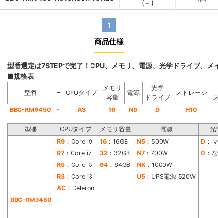
(
-
)
1
商品仕様
型番選定は7STEPで完了！CPU、メモリ、電源、光学ドライブ、
■規格表
メモリ
光学
−
型番
CPUタイプ
電源
ストレージ
容量
ドライブ
-
BBC-RM9450
A3
16
N5
D
H10
型番
CPUタイプ
メモリ容量
電源
光
R9
：Core i9
16
：16GB
N5
：500W
D
：マ
R7
：Core i7
32
：32GB
N7
：700W
0
：な
R5
：Core i5
64
：64GB
NK
：1000W
R3
：Core i3
U5
：UPS電源 520W
AC
：Celeron
BBC-RM9450