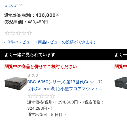
Celeron対応ラックマウント4PCIe
ミスミ
436,800
通常単価(税別)：
円
(税込単価)：
480,480
円
0
0件のレビュー（商品レビューの投稿ができます）
よく一緒に見られています
よく一
閲覧中の商品と併せてご検討ください
閲覧
ミスミ
BBC-6050シリーズ 第13世代Core・12
世代Celeron対応小型フロアマウント
3PCIe
0
通常価格(税別)：
294,800
円
～
(税込価格：
324,280
円
～)
通常出荷日：5 日目 ～