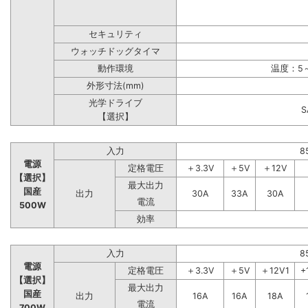
セキュリティ
ウォッチドッグタイマ
動作環境
温度：5～
外形寸法(mm)
光学ドライブ
【選択】
入力
8
電源
定格電圧
＋3.3V
＋5V
＋12V
【選択】
最大出力
国産
出力
30A
33A
30A
電流
500W
効率
入力
8
電源
定格電圧
＋3.3V
＋5V
＋12V1
+
【選択】
最大出力
国産
出力
16A
16A
18A
電流
700W