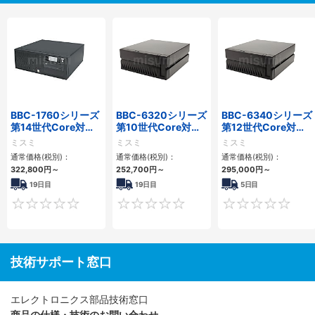
BBC-1760シリーズ
BBC-6320シリーズ
BBC-6340シリーズ
第14世代Core対応
第10世代Core対応
第12世代Core対応
小型フロアマウント
小型フロアマウント
小型フロアマウント
ミスミ
ミスミ
ミスミ
3PCIe
FAPC 2PCI・2PCIe
PC2PCI/2PCIe
通常価格(税別)：
通常価格(税別)：
通常価格(税別)：
322,800
円
～
252,700
円
～
295,000
円
～
19日目
19日目
5日目
0
0
技術サポート窓口
エレクトロニクス部品技術窓口
商品の仕様・技術のお問い合わせ