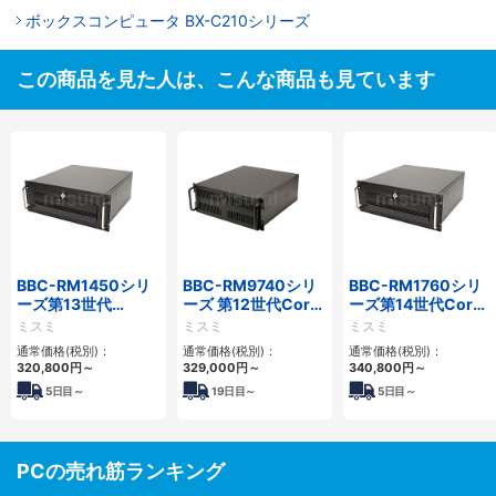
ボックスコンピュータ BX-C210シリーズ
この商品を見た人は、こんな商品も見ています
BBC-RM1450シリ
BBC-RM9740シリ
BBC-RM1760シリ
ーズ第13世代
ーズ 第12世代Core
ーズ第14世代Core
Core・12世代
対応ラックマウント
対応ラックマウント
ミスミ
ミスミ
ミスミ
Celeron対応ラック
FAPC4PCI・3PCIe
3PCIe
通常価格(税別)：
通常価格(税別)：
通常価格(税別)：
マウント4PCIe
320,800
円
～
329,000
円
～
340,800
円
～
5
日目～
19
日目～
5
日目～
PCの売れ筋ランキング