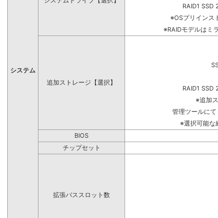
システムドライブ【選択】
RAID1 SSD 
※OSプリイン
※RAIDモデルはミ
S
システム
追加ストレージ【選択】
RAID1 SSD 
※追加
管理ツールにて
※選択可能な
BIOS
チップセット
拡張バススロット数