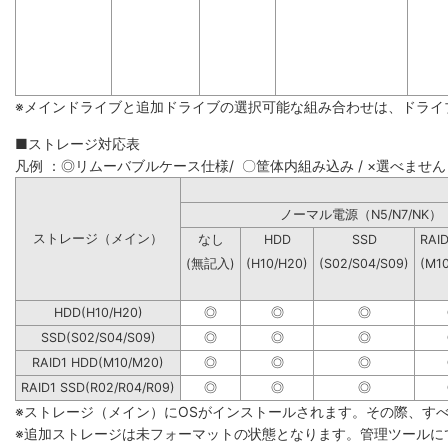
※メインドライブと追加ドライブの選択可能な組み合わせは、ドライ
■ストレージ対応表
凡例 ：◎リムーバブルケース仕様/ 〇筐体内組み込み / ×選べません
ノーマル電源（N5/N7
ストレージ（メイン）
なし
HDD
SSD
RAI
(無記入)
(H10/H20)
(S02/S04/S09)
(M1
HDD(H10/H20)
◎
◎
◎
SSD(S02/S04/S09)
◎
◎
◎
RAID1 HDD(M10/M20)
◎
◎
◎
RAID1 SSD(R02/R04/R09)
◎
◎
◎
※ストレージ（メイン）にOSがインストールされます。その際、す
※追加ストレージは未フォーマットの状態となります。管理ツールに