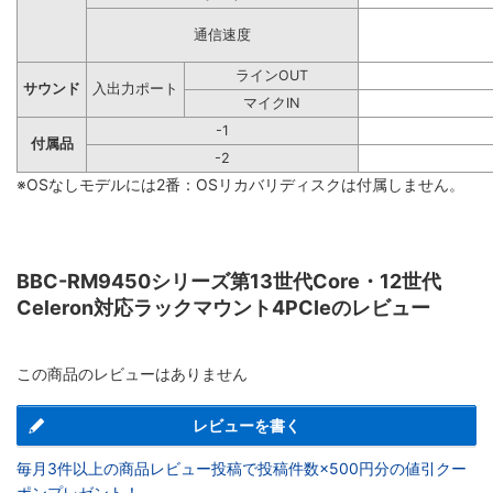
通信速度
ラインOUT
サウンド
入出力ポート
マイクIN
-1
付属品
-2
※OSなしモデルには2番：OSリカバリディスクは付属しません。
BBC-RM9450シリーズ第13世代Core・12世代
Celeron対応ラックマウント4PCIeのレビュー
この商品のレビューはありません
レビューを書く
毎月3件以上の商品レビュー投稿で投稿件数×500円分の値引クー
ポンプレゼント！