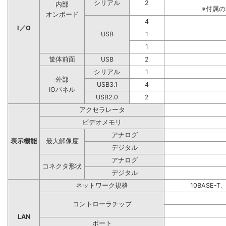
シリアル
2
内部
※付属
オンボード
4
I／O
USB
1
1
筐体前面
USB
2
シリアル
1
外部
USB3.1
4
IOパネル
USB2.0
2
アクセラレータ
ビデオメモリ
アナログ
表示機能
最大解像度
デジタル
アナログ
コネクタ形状
デジタル
ネットワーク規格
10BASE-T
コントローラチップ
LAN
ポート