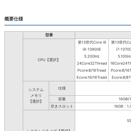
概要仕様
型番
第13世代Core i9
第13世代Cor
i9-13900E
i7-1370
5.20GHz
5.10GH
CPU【選択】
24Core32Thread
16Core24T
Pcore:8/16Tread
Pcore:8/16
Ecore:16/16Tread
Ecore:8/8T
仕様
システム
メモリ
容量
16GB(
【選択】
空きスロット
16GB：
S