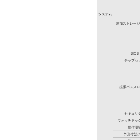
システム
追加ストレージ
BIOS
チップセ
拡張バススロ
セキュリ
ウォッチドッ
動作環
外形寸法(