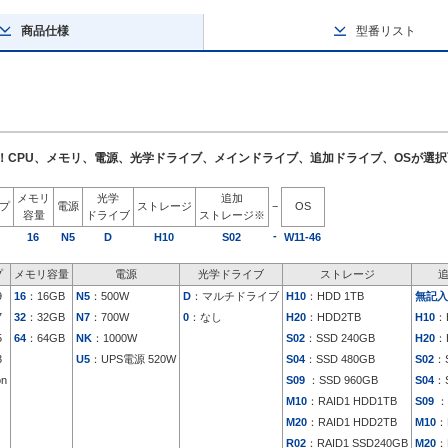
商品仕様
型番リスト
了！CPU、メモリ、電源、光学ドライブ、メインドライブ、追加ドライブ、OSが選
メモリ
光学
追加
イプ
電源
ストレージ
−
OS
容量
ドライブ
ストレージ※
-
16
N5
D
H10
S02
W11-46
プ
メモリ容量
電源
光学ドライブ
ストレージ
9
16
：16GB
N5
：500W
D
：マルチドライブ
H10
：HDD 1TB
無記入
7
32
：32GB
N7
：700W
0
：なし
H20
：HDD2TB
H10
：
5
64
：64GB
NK
：1000W
S02
：SSD 240GB
H20
：
3
U5
：UPS電源 520W
S04
：SSD 480GB
S02
：S
on
S09
：SSD 960GB
S04
：S
M10
：RAID1 HDD1TB
S09
：
M20
：RAID1 HDD2TB
M10
：
R02
：RAID1 SSD240GB
M20
：