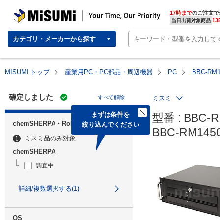
MISUMI | Your Time, Our Priority
17時まで
のご注文で
13
当日出荷対象商品
カテゴリ・メーカーから探す
MISUMI トップ
産業用PC・PC部品・周辺機器
PC
BBC-RM
確定しました
すべて解除
ミスミ
まずは条件を

型番 : BBC-R
chemSHERPA・RoHS
絞り込んでください
BBC-RM14
ミスミ品のみ対象
chemSHERPA
調査中
詳細/複数選択する(1)
OS