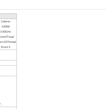
Celeron
G6900
3.00GHz
Core/2Tread
re:2/2Thread
Ecore 0
。
す。