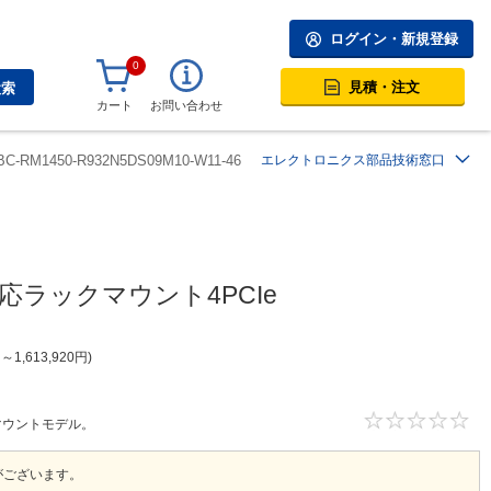
ログイン・新規登録
0
見積・注文
検索
カート
お問い合わせ
BC-RM1450-R932N5DS09M10-W11-46
エレクトロニクス部品技術窓口
n対応ラックマウント4PCIe
円
～
1,613,920
円
ックマウントモデル。
がございます。