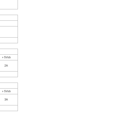
＋5Vsb
2A
＋5Vsb
3A