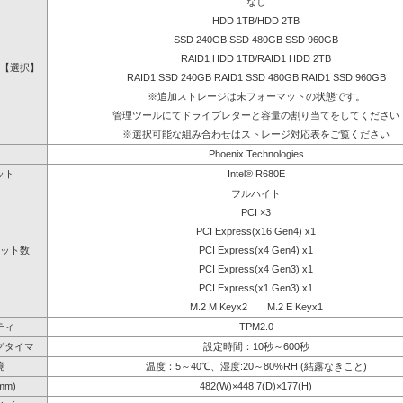
なし
HDD 1TB/HDD 2TB
SSD 240GB SSD 480GB SSD 960GB
RAID1 HDD 1TB/RAID1 HDD 2TB
【選択】
RAID1 SSD 240GB RAID1 SSD 480GB RAID1 SSD 960GB
※追加ストレージは未フォーマットの状態です。
管理ツールにてドライブレターと容量の割り当てをしてください
※選択可能な組み合わせはストレージ対応表をご覧ください
Phoenix Technologies
ット
Intel® R680E
フルハイト
PCI ×3
PCI Express(x16 Gen4) x1
ット数
PCI Express(x4 Gen4) x1
PCI Express(x4 Gen3) x1
PCI Express(x1 Gen3) x1
M.2 M Keyx2 M.2 E Keyx1
ティ
TPM2.0
グタイマ
設定時間：10秒～600秒
境
温度：5～40℃、湿度:20～80%RH (結露なきこと)
mm)
482(W)×448.7(D)×177(H)