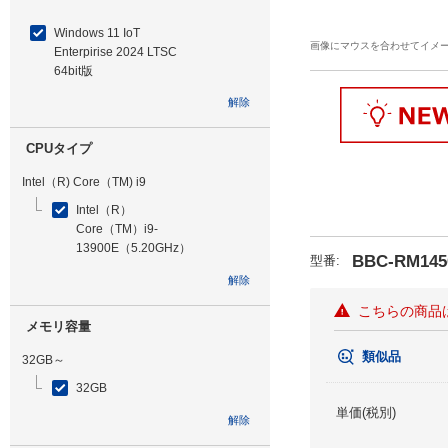
Windows 11 IoT
画像にマウスを合わせてイメ
Enterpirise 2024 LTSC
64bit版
解除
CPUタイプ
Intel（R) Core（TM) i9
Intel（R）
Core（TM）i9-
13900E（5.20GHz）
BBC-RM145
型番
:
解除
こちらの商品
メモリ容量
類似品
32GB～
32GB
単価(税別)
解除