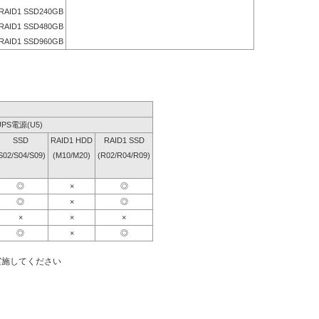
RAID1 SSD240GB
RAID1 SSD480GB
RAID1 SSD960GB
UPS電源(U5)
SSD
RAID1 HDD
RAID1 SSD
S02/S04/S09)
(M10/M20)
(R02/R04/R09)
◎
×
◎
◎
×
◎
×
×
×
◎
×
◎
実施してください