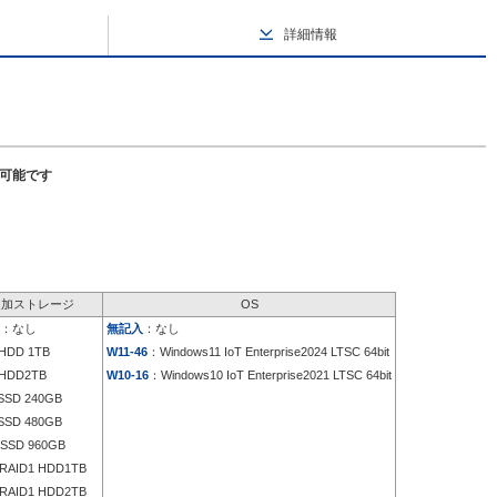
詳細情報
択可能です
追加ストレージ
OS
：なし
無記入
：なし
HDD 1TB
W11-46
：Windows11 IoT Enterprise2024 LTSC 64bit
HDD2TB
W10-16
：Windows10 IoT Enterprise2021 LTSC 64bit
SD 240GB
SD 480GB
SSD 960GB
RAID1 HDD1TB
RAID1 HDD2TB