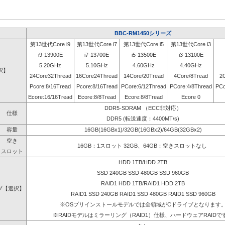
BBC-RM1450シリーズ
第13世代Core i9
第13世代Core i7
第13世代Core i5
第13世代Core i3
i9-13900E
i7-13700E
i5-13500E
i3-13100E
5.20GHz
5.10GHz
4.60GHz
4.40GHz
択】
24Core32Thread
16Core24Thread
14Core/20Tread
4Core/8Tread
2
Pcore:8/16Tread
Pcore:8/16Tread
PCore:6/12Thread
PCore:4/8Thread
PCo
Ecore:16/16Tread
Ecore:8/8Tread
Ecore:8/8Tread
Ecore 0
DDR5-SDRAM （ECC非対応）
仕様
DDR5 (転送速度：4400MT/s)
容量
16GB(16GBx1)/32GB(16GBx2)/64GB(32GBx2)
空き
16GB：1スロット 32GB、64GB：空きスロットなし
スロット
HDD 1TB/HDD 2TB
SSD 240GB SSD 480GB SSD 960GB
RAID1 HDD 1TB/RAID1 HDD 2TB
ブ【選択】
RAID1 SSD 240GB RAID1 SSD 480GB RAID1 SSD 960GB
※OSプリインストールモデルでは全領域がCドライブとなります
※RAIDモデルはミラーリング（RAID1）仕様、ハードウェアRAIDで