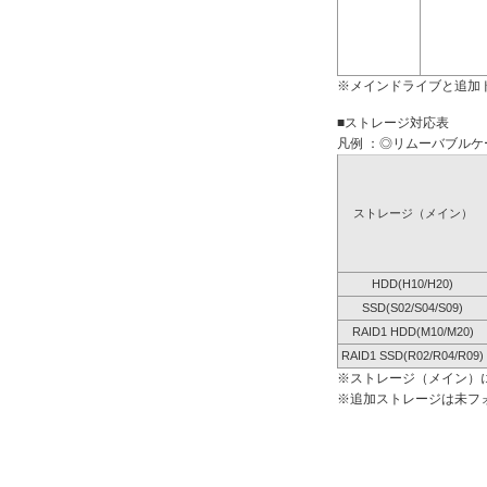
※メインドライブと追加
■ストレージ対応表
凡例 ：◎リムーバブルケー
ストレージ（メイン）
HDD(H10/H20)
SSD(S02/S04/S09)
RAID1 HDD(M10/M20)
RAID1 SSD(R02/R04/R09)
※ストレージ（メイン）
※追加ストレージは未フ