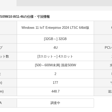
N5DS09M10-W11-46の仕様・寸法情報
Windows 11 IoT Enterpirise 2024 LTSC 64bit版
[32GB～] 32GB
プ
4U
PC
スロット数
[3スロット～] 4スロット
[500～600W未満] 国産500W
数
2
)
177
m)
448.7
追
A
調査中