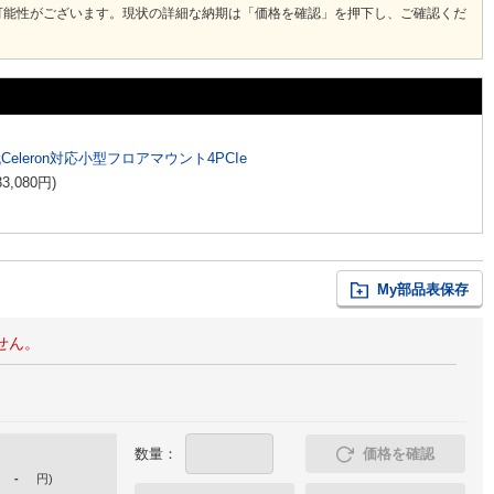
可能性がございます。現状の詳細な納期は「価格を確認」を押下し、ご確認くだ
代Celeron対応小型フロアマウント4PCIe
33,080
円
)
My部品表保存
せん。
数量：
価格を確認
-
円
)