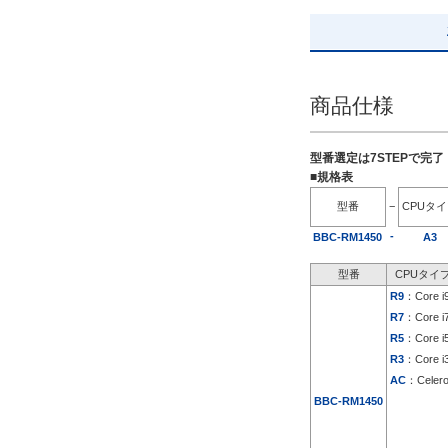
解除
出荷日
商品仕様
すべて
5日以内
型番選定は7STEPで完
■規格表
型番
−
CPUタ
-
BBC-RM1450
A3
型番
CPUタイ
R9
：Core i
R7
：Core i
R5
：Core i
R3
：Core i
AC
：Celer
BBC-RM1450