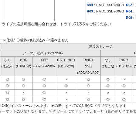
R04
：RAID1 SSD480GB
R02
：
R09
：RAID1 SSD960GB
R04
：
R09
：
ドライブの選択可能な組み合わせは、ドライブ対応表をご覧ください
ス仕様/ 〇筐体内組み込み / ×選べません
追加ストレージ
ノーマル電源（N5/N7/NK）
なし
HDD
SSD
RAID1 HDD
RAID1
なし
HDD
(無記入)
(H10/H20)
(S02/S04/S09)
(M10/M20)
SSD
(無記入)
(H10/H20)
(
(R02/R04/R09)
◎
◎
◎
×
◎
◎
×
◎
◎
◎
◎
◎
◎
◎
◎
×
◎
×
×
×
×
◎
◎
◎
×
◎
◎
◎
にOSがインストールされます。その際、すべての領域がCドライブとなります
ォーマットの状態となります。管理ツールにてドライブレターと容量の割り当てを