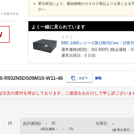
受注状況により、最短納期がカタログ表記よりも長くなる
さい。
ージを拡大する
よく一緒に見られています
ミスミ
BBC-1450シリーズ第13世代Core・12世
通常価格(税別)：
302,800
円
(税込価格：
3
通常出荷日：5 日目
0-R932N5DS09M10-W11-46
コピー
解除
は注文の受付を停止しております。ご迷惑をおかけして申し訳ございま
-
円
合計(税別)
-
円
出荷日
-
(税込価格：
-
円
)
(参考出荷日：