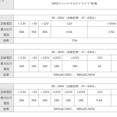
イブ
SATAスーパーマルチドライブ 有/無
】
85～264V（自動切替・47～63Hz）
定格電圧
＋3.3V
＋5V
＋12V
-12V
＋5Vsb
最大出力
30A
33A
30A
0.5A
2.5A
電流
効率
73%
85～264V（自動切替・47～63Hz）
定格電圧
＋3.3V
＋5V
＋12V1
+12V2
+12V3
-12V
最大出力
16A
16A
18A
18A
18A
1A
電流
効率
84%(AC100V）、88%(AC240V)
85～264V（自動切替・47～63Hz）
定格電圧
＋3.3V
＋5V
＋12V1
+12V2
+12V3
+12V4
-12V
最大出力
25A
25A
18A
18A
18A
18A
0.4A
電流
効率
84%(AC100V）、88%(AC240V)