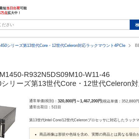
最短
当日出荷
5万点
拡大中！
1450シリーズ第13世代Core・12世代Celeron対応ラックマウント4PCIe
B
M1450-R932N5DS09M10-W11-46

50シリーズ第13世代Core・12世代Celero
通常単価(税別)
320,800
円
～
1,467,200
円
税込単価
352,880
通常出荷日：
5日目
第13世代Intel Core/12世代Celeronプロセッサに対応したラ
商品画像は形状や色味を含め、実際の商品とは異なる場合