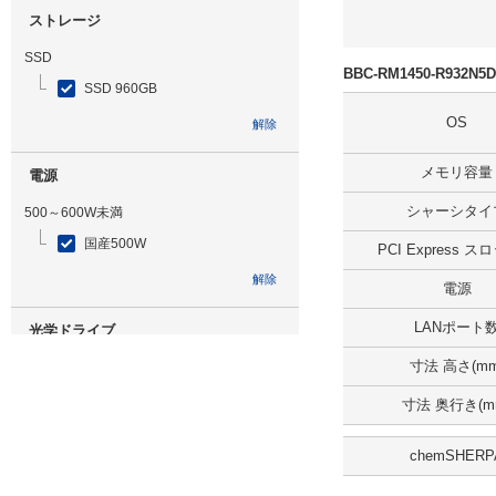
ストレージ
SSD
BBC-RM1450-R932
SSD 960GB
OS
解除
メモリ容量
電源
シャーシタイ
500～600W未満
国産500W
PCI Express 
解除
電源
LANポート
光学ドライブ
寸法 高さ(mm
DVDマルチ
寸法 奥行き(m
解除
chemSHERP
追加ストレージ
HDD 1TB ミラーリング