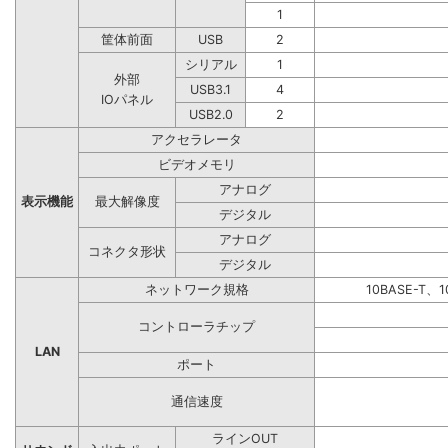
1
筐体前面
USB
2
シリアル
1
外部
USB3.1
4
IOパネル
USB2.0
2
アクセラレータ
ビデオメモリ
アナログ
表示機能
最大解像度
デジタル
アナログ
コネクタ形状
デジタル
ネットワーク規格
10BASE-T、1
コントローラチップ
LAN
ポート
通信速度
ラインOUT