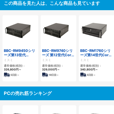
この商品を見た人は、こんな商品も見ています
BBC-RM9450シリ
BBC-RM9740シリ
BBC-RM1760シリ
ーズ第13世代
ーズ 第12世代Core
ーズ第14世代Core
Core・12世代
対応ラックマウント
対応ラックマウント
ミスミ
ミスミ
ミスミ
Celeron対応ラック
FAPC4PCI・3PCIe
3PCIe
通常価格(税別)：
通常価格(税別)：
通常価格(税別)：
マウント4PCIe
326,800
円
～
329,000
円
～
340,800
円
～
5
日目～
19
日目～
5
日目～
PCの売れ筋ランキング