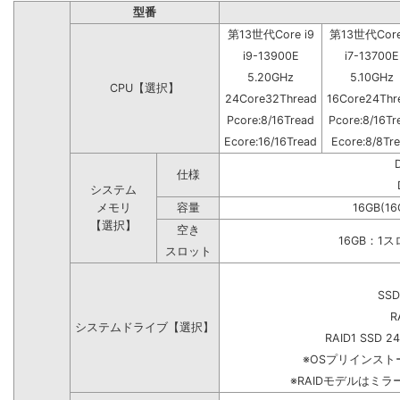
型番
第13世代Core i9
第13世代Core
i9-13900E
i7-13700E
5.20GHz
5.10GHz
CPU【選択】
24Core32Thread
16Core24Thr
Pcore:8/16Tread
Pcore:8/16Tr
Ecore:16/16Tread
Ecore:8/8Tr
仕様
システム
メモリ
容量
16GB(16
【選択】
空き
16GB：1
スロット
SSD
R
システムドライブ【選択】
RAID1 SSD 2
※OSプリインス
※RAIDモデルはミラ