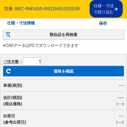
仕様・寸法

型番:
BBC-RM1450-R932N5DS02S09
で絞り込む
仕様・寸法情報
保存
類似品を再検索
※CADデータはPCでダウンロードできます
ご注文数：
価格を確認
単価(税別)
---
合計(税別)
---
(税込価格)
(
---
)
出荷日
---
(参考出荷日)
(---)