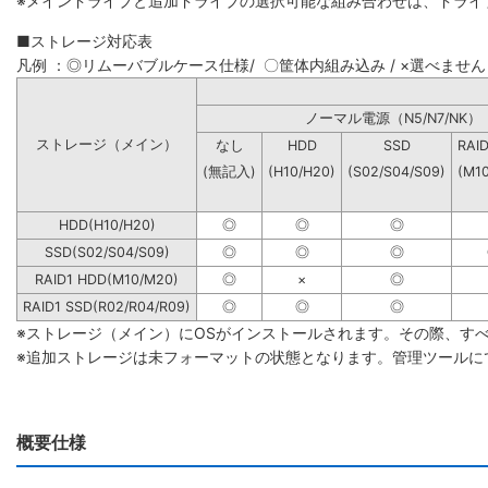
※メインドライブと追加ドライブの選択可能な組み合わせは、ドライ
■ストレージ対応表
凡例 ：◎リムーバブルケース仕様/ 〇筐体内組み込み / ×選べません
ノーマル電源（N5/N7
ストレージ（メイン）
なし
HDD
SSD
RAI
(無記入)
(H10/H20)
(S02/S04/S09)
(M1
HDD(H10/H20)
◎
◎
◎
SSD(S02/S04/S09)
◎
◎
◎
RAID1 HDD(M10/M20)
◎
×
◎
RAID1 SSD(R02/R04/R09)
◎
◎
◎
※ストレージ（メイン）にOSがインストールされます。その際、す
※追加ストレージは未フォーマットの状態となります。管理ツールに
概要仕様