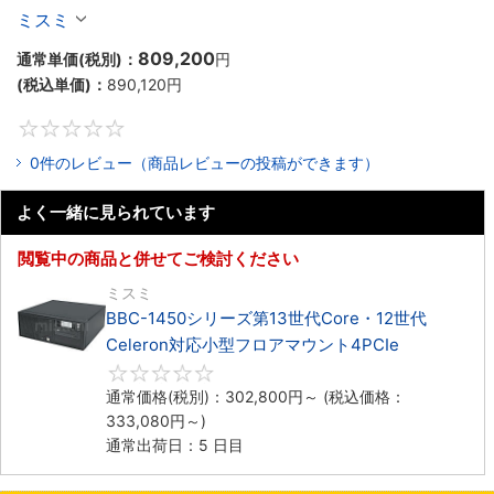
Celeron対応ラックマウント4PCIe
ミスミ
809,200
通常単価(税別)：
円
(税込単価)：
890,120
円
0
0件のレビュー（商品レビューの投稿ができます）
よく一緒に見られています
閲覧中の商品と併せてご検討ください
ミスミ
BBC-1450シリーズ第13世代Core・12世代
Celeron対応小型フロアマウント4PCIe
0
通常価格(税別)：
302,800
円
～
(税込価格：
333,080
円
～)
通常出荷日：5 日目