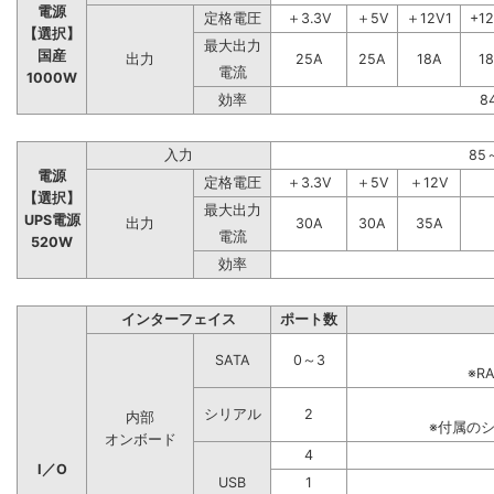
電源
定格電圧
＋3.3V
＋5V
＋12V1
+1
【選択】
最大出力
国産
出力
25A
25A
18A
1
電流
1000W
効率
8
入力
85
電源
定格電圧
＋3.3V
＋5V
＋12V
【選択】
最大出力
UPS電源
出力
30A
30A
35A
電流
520W
効率
インターフェイス
ポート数
SATA
0～3
※R
シリアル
2
内部
※付属の
オンボード
4
I／O
USB
1