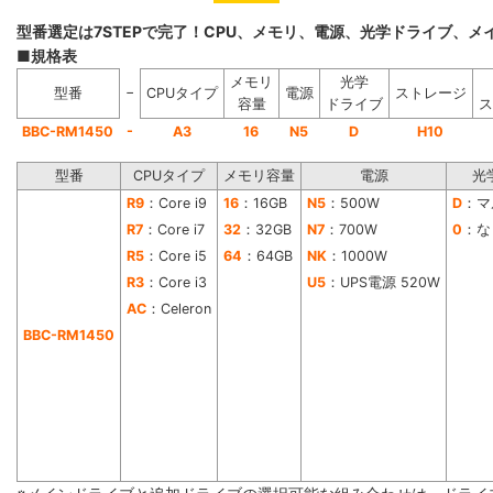
型番選定は7STEPで完了！CPU、メモリ、電源、光学ドライブ、
■規格表
メモリ
光学
−
型番
CPUタイプ
電源
ストレージ
容量
ドライブ
ス
-
BBC-RM1450
A3
16
N5
D
H10
型番
CPUタイプ
メモリ容量
電源
光
R9
：Core i9
16
：16GB
N5
：500W
D
：マ
R7
：Core i7
32
：32GB
N7
：700W
0
：な
R5
：Core i5
64
：64GB
NK
：1000W
R3
：Core i3
U5
：UPS電源 520W
AC
：Celeron
BBC-RM1450