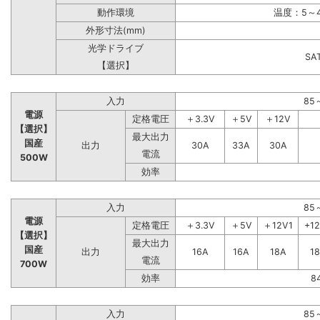
動作環境
温度：5～4
外形寸法(mm)
光学ドライブ
S
【選択】
入力
85
電源
定格電圧
＋3.3V
＋5V
＋12V
【選択】
最大出力
国産
出力
30A
33A
30A
電流
500W
効率
入力
85
電源
定格電圧
＋3.3V
＋5V
＋12V1
+1
【選択】
最大出力
国産
出力
16A
16A
18A
1
電流
700W
効率
8
入力
85