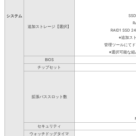
SSD
システム
R
追加ストレージ【選択】
RAID1 SSD 2
※追加ス
管理ツールにてド
※選択可能な
BIOS
チップセット
拡張バススロット数
セキュリティ
ウォッチドッグタイマ