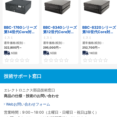
BBC-1760シリーズ
BBC-6340シリーズ
BBC-6320シリーズ
第14世代Core対応
第12世代Core対応
第10世代Core対応
小型フロアマウント
小型フロアマウント
小型フロアマウント
ミスミ
ミスミ
ミスミ
3PCIe
PC2PCI/2PCIe
FAPC 2PCI・2PCIe
通常価格(税別)：
通常価格(税別)：
通常価格(税別)：
322,800
円
～
295,000
円
～
252,700
円
～
5日目
5日目
19日目
0
0
技術サポート窓口
エレクトロニクス部品技術窓口
商品の仕様・技術のお問い合わせ
Webお問い合わせフォーム
営業時間：9:00～18:00（土曜日・日曜日・祝日は除く）