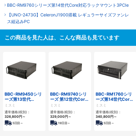
BBC-RM9760シリーズ第14世代Core対応ラックマウント3PCIe
【UNO-2473G】CeleronJ1900搭載 レギュラーサイズファンレ
ス組込みPC
この商品を見た人は、こんな商品も見ています
BBC-RM9450シリ
BBC-RM9740シリ
BBC-RM1760シリ
ーズ第13世代
ーズ 第12世代Core
ーズ第14世代Core
Core・12世代
対応ラックマウント
対応ラックマウント
ミスミ
ミスミ
ミスミ
Celeron対応ラック
FAPC4PCI・3PCIe
3PCIe
通常価格(税別)：
通常価格(税別)：
通常価格(税別)：
マウント4PCIe
326,800
円
～
329,000
円
～
340,800
円
～
5
日目～
19
日目～
5
日目～