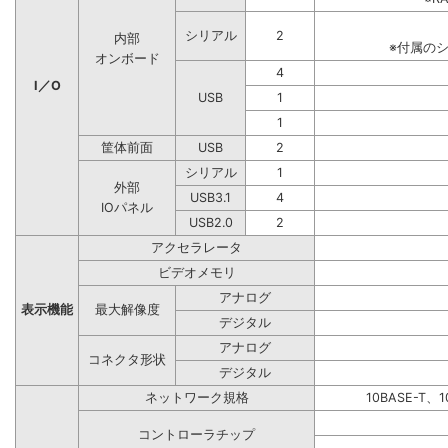
シリアル
2
内部
※付属の
オンボード
4
I／O
USB
1
1
筐体前面
USB
2
シリアル
1
外部
USB3.1
4
IOパネル
USB2.0
2
アクセラレータ
ビデオメモリ
アナログ
表示機能
最大解像度
デジタル
アナログ
コネクタ形状
デジタル
ネットワーク規格
10BASE-T、1
コントローラチップ