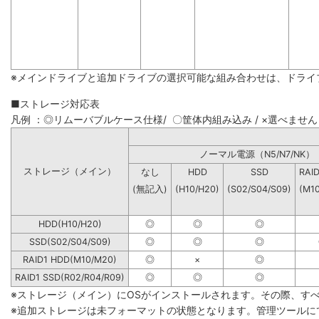
※メインドライブと追加ドライブの選択可能な組み合わせは、ドライ
■ストレージ対応表
凡例 ：◎リムーバブルケース仕様/ 〇筐体内組み込み / ×選べません
ノーマル電源（N5/N7
ストレージ（メイン）
なし
HDD
SSD
RAI
(無記入)
(H10/H20)
(S02/S04/S09)
(M1
HDD(H10/H20)
◎
◎
◎
SSD(S02/S04/S09)
◎
◎
◎
RAID1 HDD(M10/M20)
◎
×
◎
RAID1 SSD(R02/R04/R09)
◎
◎
◎
※ストレージ（メイン）にOSがインストールされます。その際、す
※追加ストレージは未フォーマットの状態となります。管理ツールに