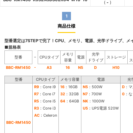
(
-
)
1
商品仕様
型番選定は7STEPで完了！CPU、メモリ、電源、光学ドライブ、
■規格表
メモリ
光学
−
型番
CPUタイプ
電源
ストレージ
容量
ドライブ
ス
-
BBC-RM1450
A3
16
N5
D
H10
型番
CPUタイプ
メモリ容量
電源
光
R9
：Core i9
16
：16GB
N5
：500W
D
：マ
R7
：Core i7
32
：32GB
N7
：700W
0
：な
R5
：Core i5
64
：64GB
NK
：1000W
R3
：Core i3
U5
：UPS電源 520W
AC
：Celeron
BBC-RM1450