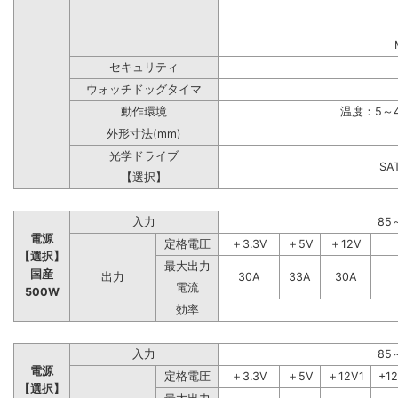
セキュリティ
ウォッチドッグタイマ
動作環境
温度：5～4
外形寸法(mm)
光学ドライブ
S
【選択】
入力
85
電源
定格電圧
＋3.3V
＋5V
＋12V
【選択】
最大出力
国産
出力
30A
33A
30A
電流
500W
効率
入力
85
電源
定格電圧
＋3.3V
＋5V
＋12V1
+1
【選択】