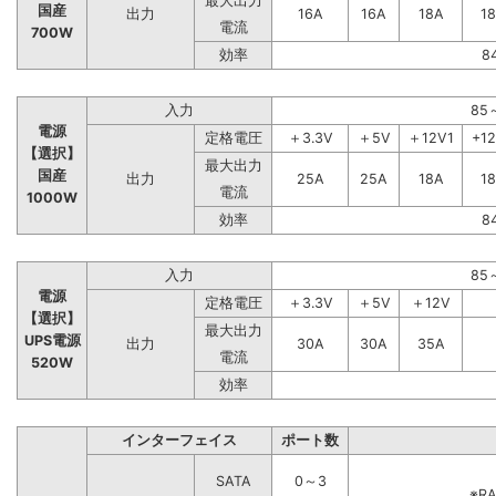
最大出力
国産
出力
16A
16A
18A
1
電流
700W
効率
8
入力
85
電源
定格電圧
＋3.3V
＋5V
＋12V1
+1
【選択】
最大出力
国産
出力
25A
25A
18A
1
電流
1000W
効率
8
入力
85
電源
定格電圧
＋3.3V
＋5V
＋12V
【選択】
最大出力
UPS電源
出力
30A
30A
35A
電流
520W
効率
インターフェイス
ポート数
SATA
0～3
※R