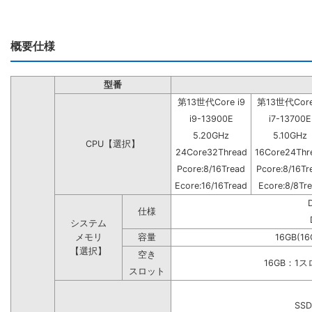
概要仕様
型番
第13世代Core i9
第13世代Core
i9-13900E
i7-13700E
5.20GHz
5.10GHz
CPU【選択】
24Core32Thread
16Core24Thr
Pcore:8/16Tread
Pcore:8/16Tr
Ecore:16/16Tread
Ecore:8/8Tr
仕様
システム
メモリ
容量
16GB(16
【選択】
空き
16GB：1
スロット
SSD