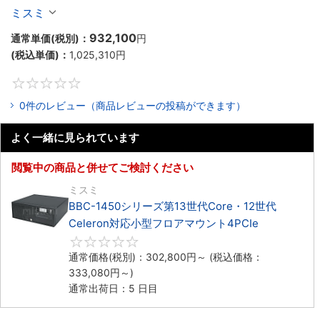
Celeron対応ラックマウント4PCIe
ミスミ
932,100
通常単価(税別)：
円
(税込単価)：
1,025,310
円
0
0件のレビュー（商品レビューの投稿ができます）
よく一緒に見られています
閲覧中の商品と併せてご検討ください
ミスミ
BBC-1450シリーズ第13世代Core・12世代
Celeron対応小型フロアマウント4PCIe
0
通常価格(税別)：
302,800
円
～
(税込価格：
333,080
円
～)
通常出荷日：5 日目