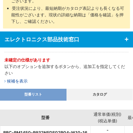
ございます。
受注状況により、最短納期がカタログ表記よりも長くなる可
能性がございます。現状の詳細な納期は「価格を確認」を押
下し、ご確認ください。
エレクトロニクス部品技術窓口
未確定の仕様があります
以下のオプションを追加するボタンから、追加工を指定してくだ
さい
候補を表示
型番リスト
カタログ
通常単価(税別)
型番
最
(税込単価)
-
BBC-RM1450-R932N5DS02R04-W10-16