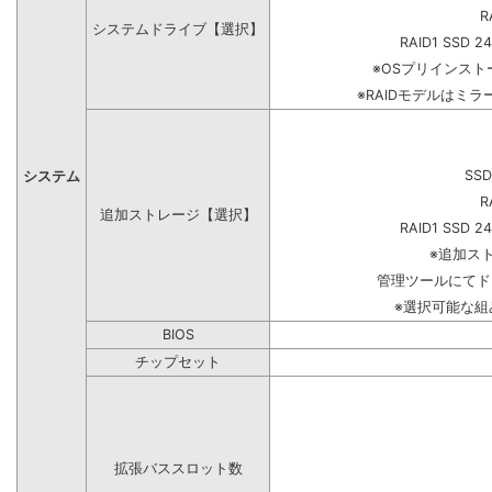
R
システムドライブ【選択】
RAID1 SSD 2
※OSプリインス
※RAIDモデルはミラ
SSD
システム
R
追加ストレージ【選択】
RAID1 SSD 2
※追加ス
管理ツールにてド
※選択可能な
BIOS
チップセット
拡張バススロット数