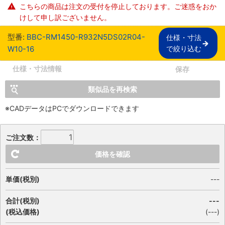
こちらの商品は注文の受付を停止しております。ご迷惑をおか
けして申し訳ございません。
型番:
BBC-RM1450-R932N5DS02R04-
仕様・寸法

W10-16
で絞り込む
仕様・寸法情報
保存
類似品を再検索
※CADデータはPCでダウンロードできます
ご注文数：
価格を確認
単価(税別)
---
合計(税別)
---
(税込価格)
(
---
)