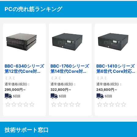
PCの売れ筋ランキング
BBC-6340シリーズ
BBC-1760シリーズ
BBC-1410シリーズ
第12世代Core対応
第14世代Core対応
第6世代 Core対応フ
小型フロアマウント
小型フロアマウント
ロアマウントFAPC
ミスミ
ミスミ
ミスミ
PC2PCI/2PCIe
3PCIe
3PCI・3PCIe
通常価格(税別)：
通常価格(税別)：
通常価格(税別)：
295,000
円
～
322,800
円
～
243,600
円
～
5日目
5日目
5日目
0
0
技術サポート窓口