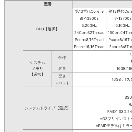
型番
第13世代Core i9
第13世代Core
i9-13900E
i7-13700E
5.20GHz
5.10GHz
CPU【選択】
24Core32Thread
16Core24Thr
Pcore:8/16Tread
Pcore:8/16Tr
Ecore:16/16Tread
Ecore:8/8Tr
仕様
システム
メモリ
容量
16GB(16
【選択】
空き
16GB：1
スロット
SSD
R
システムドライブ【選択】
RAID1 SSD 2
※OSプリインス
※RAIDモデルはミラ