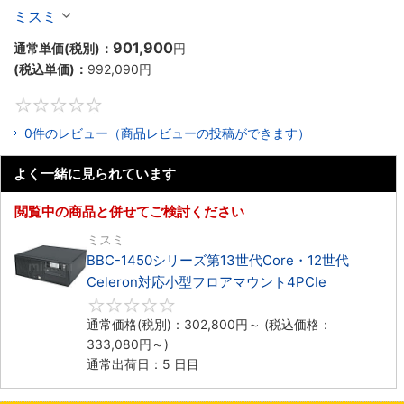
Celeron対応ラックマウント4PCIe
ミスミ
901,900
通常単価(税別)：
円
(税込単価)：
992,090
円
0
0件のレビュー（商品レビューの投稿ができます）
よく一緒に見られています
閲覧中の商品と併せてご検討ください
ミスミ
BBC-1450シリーズ第13世代Core・12世代
Celeron対応小型フロアマウント4PCIe
0
通常価格(税別)：
302,800
円
～
(税込価格：
333,080
円
～)
通常出荷日：5 日目