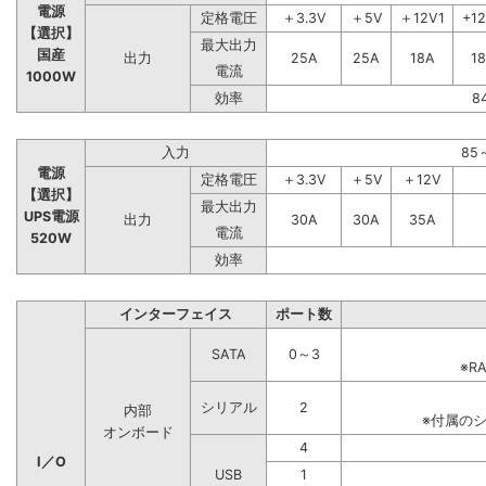
電源
定格電圧
＋3.3V
＋5V
＋12V1
+1
【選択】
最大出力
国産
出力
25A
25A
18A
1
電流
1000W
効率
8
入力
85
電源
定格電圧
＋3.3V
＋5V
＋12V
【選択】
最大出力
UPS電源
出力
30A
30A
35A
電流
520W
効率
インターフェイス
ポート数
SATA
0～3
※R
シリアル
2
内部
※付属の
オンボード
4
I／O
USB
1