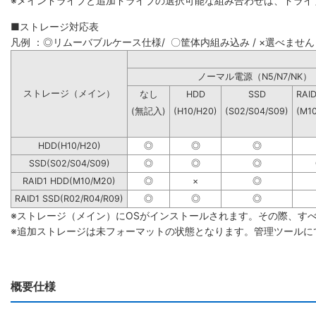
※メインドライブと追加ドライブの選択可能な組み合わせは、ドライ
■ストレージ対応表
凡例 ：◎リムーバブルケース仕様/ 〇筐体内組み込み / ×選べません
ノーマル電源（N5/N7
ストレージ（メイン）
なし
HDD
SSD
RAI
(無記入)
(H10/H20)
(S02/S04/S09)
(M1
HDD(H10/H20)
◎
◎
◎
SSD(S02/S04/S09)
◎
◎
◎
RAID1 HDD(M10/M20)
◎
×
◎
RAID1 SSD(R02/R04/R09)
◎
◎
◎
※ストレージ（メイン）にOSがインストールされます。その際、す
※追加ストレージは未フォーマットの状態となります。管理ツールに
概要仕様