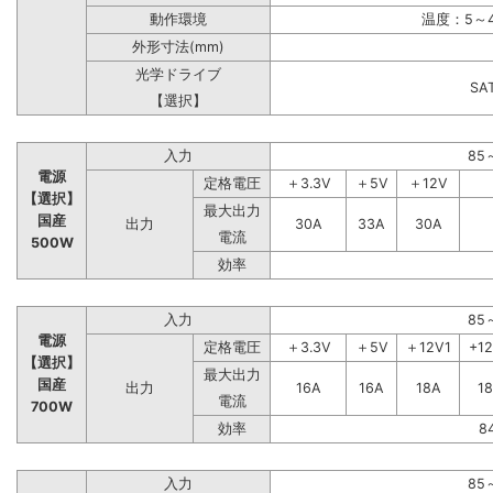
動作環境
温度：5～4
外形寸法(mm)
光学ドライブ
S
【選択】
入力
85
電源
定格電圧
＋3.3V
＋5V
＋12V
【選択】
最大出力
国産
出力
30A
33A
30A
電流
500W
効率
入力
85
電源
定格電圧
＋3.3V
＋5V
＋12V1
+1
【選択】
最大出力
国産
出力
16A
16A
18A
1
電流
700W
効率
8
入力
85