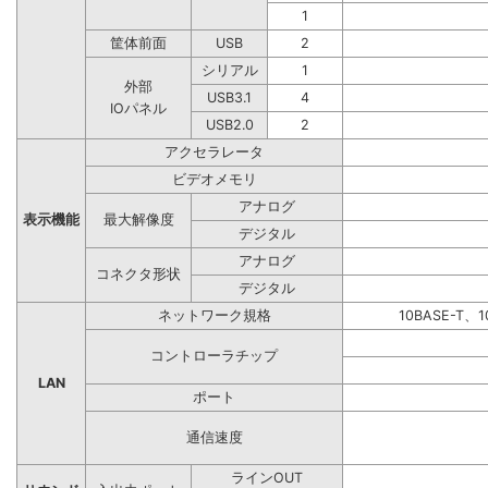
1
筐体前面
USB
2
シリアル
1
外部
USB3.1
4
IOパネル
USB2.0
2
アクセラレータ
ビデオメモリ
アナログ
表示機能
最大解像度
デジタル
アナログ
コネクタ形状
デジタル
ネットワーク規格
10BASE-T、1
コントローラチップ
LAN
ポート
通信速度
ラインOUT