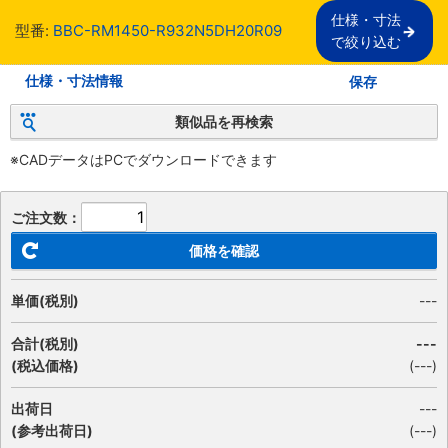
仕様・寸法

型番:
BBC-RM1450-R932N5DH20R09
で絞り込む
仕様・寸法情報
保存
類似品を再検索
※CADデータはPCでダウンロードできます
ご注文数：
価格を確認
単価(税別)
---
合計(税別)
---
(税込価格)
(
---
)
出荷日
---
(参考出荷日)
(---)