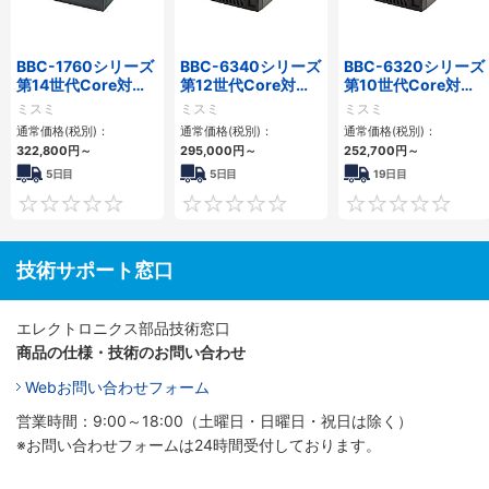
BBC-1760シリーズ
BBC-6340シリーズ
BBC-6320シリーズ
第14世代Core対応
第12世代Core対応
第10世代Core対応
小型フロアマウント
小型フロアマウント
小型フロアマウント
ミスミ
ミスミ
ミスミ
3PCIe
PC2PCI/2PCIe
FAPC 2PCI・2PCIe
通常価格(税別)：
通常価格(税別)：
通常価格(税別)：
322,800
円
～
295,000
円
～
252,700
円
～
5日目
5日目
19日目
0
0
技術サポート窓口
エレクトロニクス部品技術窓口
商品の仕様・技術のお問い合わせ
Webお問い合わせフォーム
営業時間：9:00～18:00（土曜日・日曜日・祝日は除く）
※お問い合わせフォームは24時間受付しております。