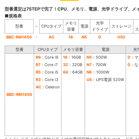
型番選定は7STEPで完了！CPU、メモリ、電源、光学ドライブ、
■規格表
メモリ
光学
−
型番
CPUタイプ
電源
ストレージ
容量
ドライブ
ス
-
BBC-RM1450
A3
16
N5
D
H10
型番
CPUタイプ
メモリ容量
電源
光
R9
：Core i9
16
：16GB
N5
：500W
D
：マ
R7
：Core i7
32
：32GB
N7
：700W
0
：な
R5
：Core i5
64
：64GB
NK
：1000W
R3
：Core i3
U5
：UPS電源 520W
AC
：Celeron
BBC-RM1450