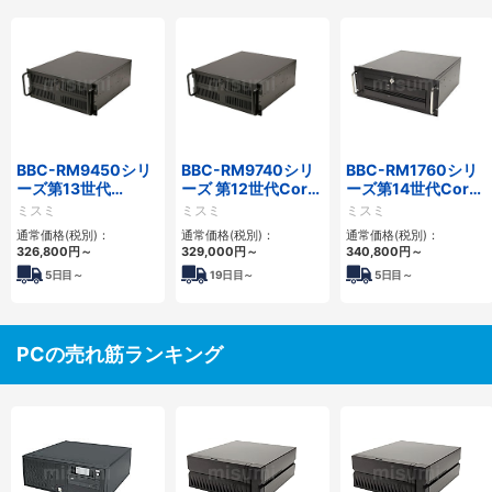
BBC-RM9450シリ
BBC-RM9740シリ
BBC-RM1760シリ
ーズ第13世代
ーズ 第12世代Core
ーズ第14世代Core
Core・12世代
対応ラックマウント
対応ラックマウント
ミスミ
ミスミ
ミスミ
Celeron対応ラック
FAPC4PCI・3PCIe
3PCIe
通常価格(税別)：
通常価格(税別)：
通常価格(税別)：
マウント4PCIe
326,800
円
～
329,000
円
～
340,800
円
～
5
日目～
19
日目～
5
日目～
PCの売れ筋ランキング