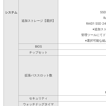
SSD
システム
R
追加ストレージ【選択】
RAID1 SSD 2
※追加ス
管理ツールにてド
※選択可能な
BIOS
チップセット
拡張バススロット数
セキュリティ
ウォッチドッグタイマ