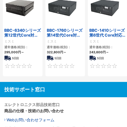
BBC-6340シリーズ
BBC-1760シリーズ
BBC-1410シリーズ
第12世代Core対応
第14世代Core対応
第6世代 Core対応フ
小型フロアマウント
小型フロアマウント
ロアマウントFAPC
ミスミ
ミスミ
ミスミ
PC2PCI/2PCIe
3PCIe
3PCI・3PCIe
通常価格(税別)：
通常価格(税別)：
通常価格(税別)：
295,000
円
～
322,800
円
～
243,600
円
～
5日目
5日目
5日目
0
0
技術サポート窓口
エレクトロニクス部品技術窓口
商品の仕様・技術のお問い合わせ
Webお問い合わせフォーム