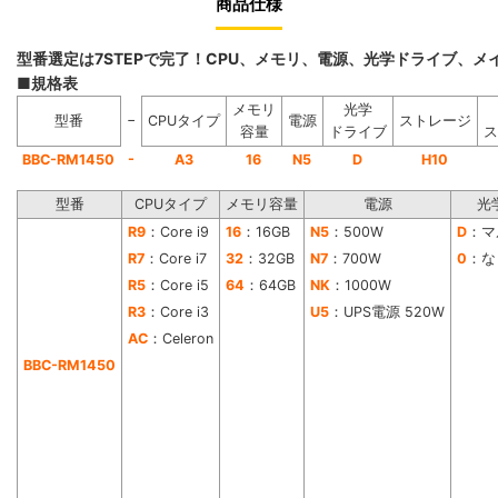
商品仕様
型番選定は7STEPで完了！CPU、メモリ、電源、光学ドライブ、
■規格表
メモリ
光学
−
型番
CPUタイプ
電源
ストレージ
容量
ドライブ
ス
-
BBC-RM1450
A3
16
N5
D
H10
型番
CPUタイプ
メモリ容量
電源
光
R9
：Core i9
16
：16GB
N5
：500W
D
：マ
R7
：Core i7
32
：32GB
N7
：700W
0
：な
R5
：Core i5
64
：64GB
NK
：1000W
R3
：Core i3
U5
：UPS電源 520W
AC
：Celeron
BBC-RM1450