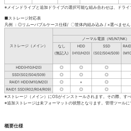
※メインドライブと追加ドライブの選択可能な組み合わせは、ドライ
■ストレージ対応表
凡例 ：◎リムーバブルケース仕様/ 〇筐体内組み込み / ×選べません
ノーマル電源（N5/N7
ストレージ（メイン）
なし
HDD
SSD
RAI
(無記入)
(H10/H20)
(S02/S04/S09)
(M1
HDD(H10/H20)
◎
◎
◎
SSD(S02/S04/S09)
◎
◎
◎
RAID1 HDD(M10/M20)
◎
×
◎
RAID1 SSD(R02/R04/R09)
◎
◎
◎
※ストレージ（メイン）にOSがインストールされます。その際、す
※追加ストレージは未フォーマットの状態となります。管理ツールに
概要仕様