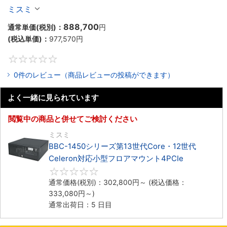
Celeron対応ラックマウント4PCIe
ミスミ
888,700
通常単価(税別)：
円
(税込単価)：
977,570
円
0
0件のレビュー（商品レビューの投稿ができます）
よく一緒に見られています
閲覧中の商品と併せてご検討ください
ミスミ
BBC-1450シリーズ第13世代Core・12世代
Celeron対応小型フロアマウント4PCIe
0
通常価格(税別)：
302,800
円
～
(税込価格：
333,080
円
～)
通常出荷日：5 日目