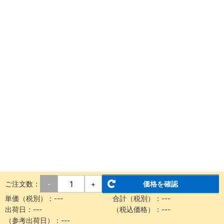
ご注文数：
価格を確認
-
+
単価（税別）：
---
合計（税別）：
---
出荷日：
---
（税込価格）：
---
（参考出荷日）：
---