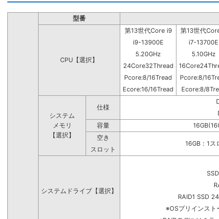
型番
第13世代Core i9
第13世代Core
i9-13900E
i7-13700E
5.20GHz
5.10GHz
CPU【選択】
24Core32Thread
16Core24Thr
Pcore:8/16Tread
Pcore:8/16Tr
Ecore:16/16Tread
Ecore:8/8Tr
仕様
システム
メモリ
容量
16GB(16
【選択】
空き
16GB：1
スロット
SSD
R
システムドライブ【選択】
RAID1 SSD 2
※OSプリインス