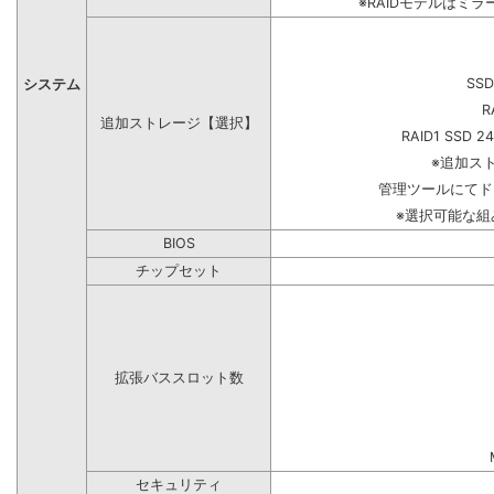
※RAIDモデルはミラ
SSD
システム
R
追加ストレージ【選択】
RAID1 SSD 2
※追加ス
管理ツールにてド
※選択可能な
BIOS
チップセット
拡張バススロット数
セキュリティ