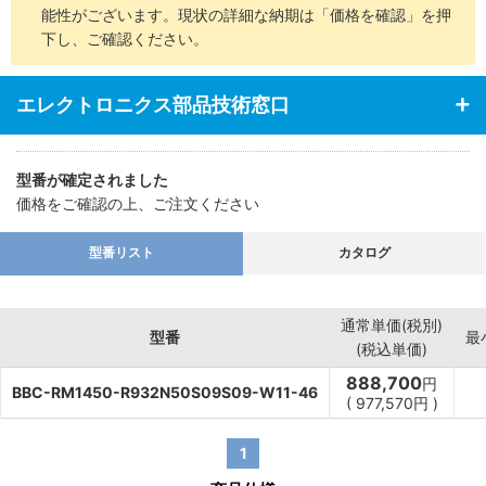
能性がございます。現状の詳細な納期は「価格を確認」を押
下し、ご確認ください。
エレクトロニクス部品技術窓口
型番が確定されました
価格をご確認の上、ご注文ください
型番リスト
カタログ
通常単価(税別)
型番
最
(税込単価)
888,700
円
BBC-RM1450-R932N50S09S09-W11-46
(
977,570
円
)
1