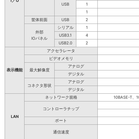
I／O
USB
1
1
筐体前面
USB
2
シリアル
1
外部
USB3.1
4
IOパネル
USB2.0
2
アクセラレータ
ビデオメモリ
アナログ
表示機能
最大解像度
デジタル
アナログ
コネクタ形状
デジタル
ネットワーク規格
10BASE-T、1
コントローラチップ
LAN
ポート
通信速度