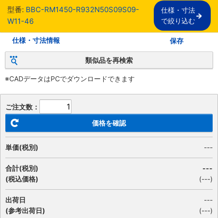
型番:
BBC-RM1450-R932N50S09S09-
仕様・寸法

W11-46
で絞り込む
仕様・寸法情報
保存
類似品を再検索
※CADデータはPCでダウンロードできます
ご注文数：
価格を確認
単価(税別)
---
合計(税別)
---
(税込価格)
(
---
)
出荷日
---
(参考出荷日)
(---)