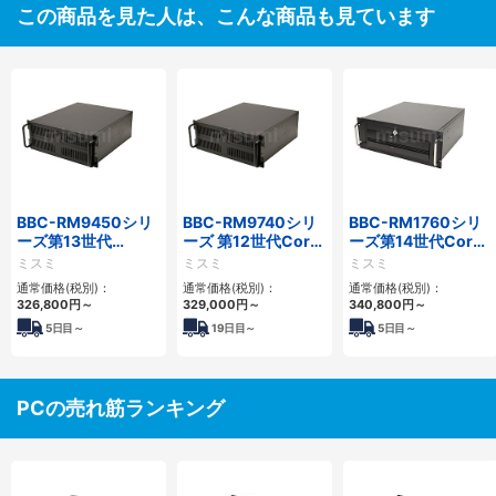
この商品を見た人は、こんな商品も見ています
BBC-RM9450シリ
BBC-RM9740シリ
BBC-RM1760シリ
ーズ第13世代
ーズ 第12世代Core
ーズ第14世代Core
Core・12世代
対応ラックマウント
対応ラックマウント
ミスミ
ミスミ
ミスミ
Celeron対応ラック
FAPC4PCI・3PCIe
3PCIe
通常価格(税別)：
通常価格(税別)：
通常価格(税別)：
マウント4PCIe
326,800
円
～
329,000
円
～
340,800
円
～
5
日目～
19
日目～
5
日目～
PCの売れ筋ランキング