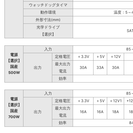
ウォッチドッグタイマ
動作環境
温度：5～4
外形寸法(mm)
光学ドライブ
S
【選択】
入力
85
電源
定格電圧
＋3.3V
＋5V
＋12V
【選択】
最大出力
国産
出力
30A
33A
30A
電流
500W
効率
入力
85
電源
定格電圧
＋3.3V
＋5V
＋12V1
+1
【選択】
最大出力
国産
出力
16A
16A
18A
1
電流
700W
効率
8