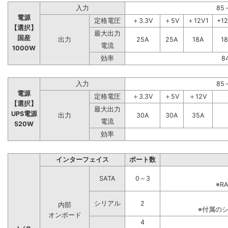
入力
85
電源
定格電圧
＋3.3V
＋5V
＋12V1
+1
【選択】
最大出力
国産
出力
25A
25A
18A
1
電流
1000W
効率
8
入力
85
電源
定格電圧
＋3.3V
＋5V
＋12V
【選択】
最大出力
UPS電源
出力
30A
30A
35A
電流
520W
効率
インターフェイス
ポート数
SATA
0～3
※R
シリアル
2
内部
※付属の
オンボード
4