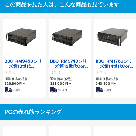
この商品を見た人は、こんな商品も見ています
BBC-RM9450シリ
BBC-RM9740シリ
BBC-RM1760シリ
ーズ第13世代
ーズ 第12世代Core
ーズ第14世代Core
Core・12世代
対応ラックマウント
対応ラックマウント
ミスミ
ミスミ
ミスミ
Celeron対応ラック
FAPC4PCI・3PCIe
3PCIe
通常価格(税別)：
通常価格(税別)：
通常価格(税別)：
マウント4PCIe
326,800
円
～
329,000
円
～
340,800
円
～
5
日目～
19
日目～
5
日目～
PCの売れ筋ランキング