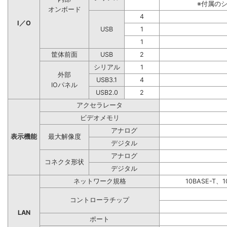
※付属の
オンボード
4
I／O
USB
1
1
筐体前面
USB
2
シリアル
1
外部
USB3.1
4
IOパネル
USB2.0
2
アクセラレータ
ビデオメモリ
アナログ
表示機能
最大解像度
デジタル
アナログ
コネクタ形状
デジタル
ネットワーク規格
10BASE-T、1
コントローラチップ
LAN
ポート