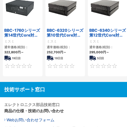
BBC-1760シリーズ
BBC-6320シリーズ
BBC-6340シリーズ
第14世代Core対応
第10世代Core対応
第12世代Core対応
小型フロアマウント
小型フロアマウント
小型フロアマウント
ミスミ
ミスミ
ミスミ
3PCIe
FAPC 2PCI・2PCIe
PC2PCI/2PCIe
通常価格(税別)：
通常価格(税別)：
通常価格(税別)：
322,800
円
～
252,700
円
～
295,000
円
～
19日目
19日目
5日目
0
0
技術サポート窓口
エレクトロニクス部品技術窓口
商品の仕様・技術のお問い合わせ
Webお問い合わせフォーム