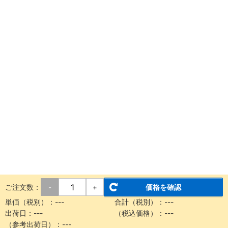
ご注文数：
価格を確認
-
+
単価（税別）：
---
合計（税別）：
---
出荷日：
---
（税込価格）：
---
（参考出荷日）：
---