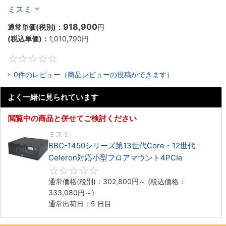
Celeron対応ラックマウント4PCIe
ミスミ
918,900
通常単価(税別)：
円
(税込単価)：
1,010,790
円
0
0件のレビュー（商品レビューの投稿ができます）
よく一緒に見られています
閲覧中の商品と併せてご検討ください
ミスミ
BBC-1450シリーズ第13世代Core・12世代
Celeron対応小型フロアマウント4PCIe
0
通常価格(税別)：
302,800
円
～
(税込価格：
333,080
円
～)
通常出荷日：5 日目