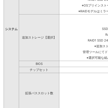
※OSプリインス
※RAIDモデルはミラ
SSD
システム
R
追加ストレージ【選択】
RAID1 SSD 2
※追加ス
管理ツールにてド
※選択可能な
BIOS
チップセット
拡張バススロット数