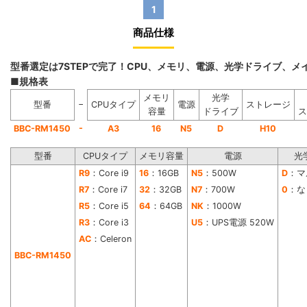
1
商品仕様
型番選定は7STEPで完了！CPU、メモリ、電源、光学ドライブ、
■規格表
メモリ
光学
−
型番
CPUタイプ
電源
ストレージ
容量
ドライブ
ス
-
BBC-RM1450
A3
16
N5
D
H10
型番
CPUタイプ
メモリ容量
電源
光
R9
：Core i9
16
：16GB
N5
：500W
D
：マ
R7
：Core i7
32
：32GB
N7
：700W
0
：な
R5
：Core i5
64
：64GB
NK
：1000W
R3
：Core i3
U5
：UPS電源 520W
AC
：Celeron
BBC-RM1450