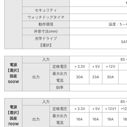
セキュリティ
ウォッチドッグタイマ
動作環境
温度：5～4
外形寸法(mm)
光学ドライブ
S
【選択】
入力
85
電源
定格電圧
＋3.3V
＋5V
＋12V
【選択】
最大出力
国産
出力
30A
33A
30A
電流
500W
効率
入力
85
電源
定格電圧
＋3.3V
＋5V
＋12V1
+1
【選択】
最大出力
国産
出力
16A
16A
18A
1
電流
700W