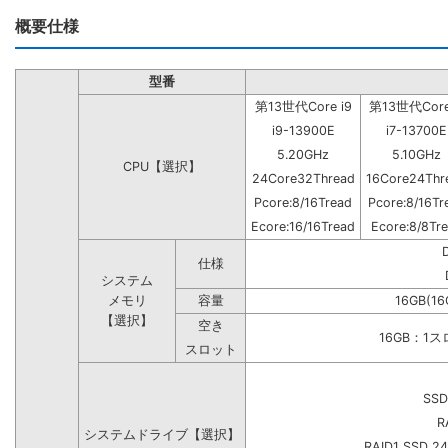
概要仕様
型番
第13世代Core i9
第13世代Core
i9-13900E
i7-13700E
5.20GHz
5.10GHz
CPU【選択】
24Core32Thread
16Core24Thr
Pcore:8/16Tread
Pcore:8/16Tr
Ecore:16/16Tread
Ecore:8/8Tr
仕様
システム
メモリ
容量
16GB(16
【選択】
空き
16GB：1
スロット
SSD
R
システムドライブ【選択】
RAID1 SSD 2