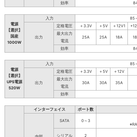
効率
8
入力
85
電源
定格電圧
＋3.3V
＋5V
＋12V1
+1
【選択】
最大出力
国産
出力
25A
25A
18A
1
電流
1000W
効率
8
入力
85
電源
定格電圧
＋3.3V
＋5V
＋12V
【選択】
最大出力
UPS電源
出力
30A
30A
35A
電流
520W
効率
インターフェイス
ポート数
SATA
0～3
※R
シリアル
2
内部