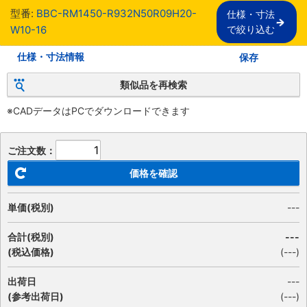
型番:
BBC-RM1450-R932N50R09H20-
仕様・寸法

W10-16
で絞り込む
仕様・寸法情報
保存
類似品を再検索
※CADデータはPCでダウンロードできます
ご注文数：
価格を確認
単価(税別)
---
合計(税別)
---
(税込価格)
(
---
)
出荷日
---
(参考出荷日)
(---)