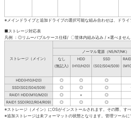
※メインドライブと追加ドライブの選択可能な組み合わせは、ドライ
■ストレージ対応表
凡例 ：◎リムーバブルケース仕様/ 〇筐体内組み込み / ×選べません
ノーマル電源（N5/N7
ストレージ（メイン）
なし
HDD
SSD
RAI
(無記入)
(H10/H20)
(S02/S04/S09)
(M1
HDD(H10/H20)
◎
◎
◎
SSD(S02/S04/S09)
◎
◎
◎
RAID1 HDD(M10/M20)
◎
×
◎
RAID1 SSD(R02/R04/R09)
◎
◎
◎
※ストレージ（メイン）にOSがインストールされます。その際、す
※追加ストレージは未フォーマットの状態となります。管理ツールに