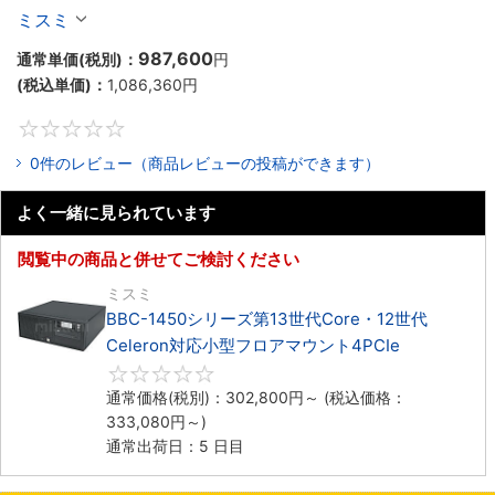
Celeron対応ラックマウント4PCIe
ミスミ
987,600
通常単価(税別)：
円
(税込単価)：
1,086,360
円
0
0件のレビュー（商品レビューの投稿ができます）
よく一緒に見られています
閲覧中の商品と併せてご検討ください
ミスミ
BBC-1450シリーズ第13世代Core・12世代
Celeron対応小型フロアマウント4PCIe
0
通常価格(税別)：
302,800
円
～
(税込価格：
333,080
円
～)
通常出荷日：5 日目