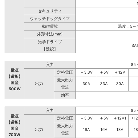
セキュリティ
ウォッチドッグタイマ
動作環境
温度：5～4
外形寸法(mm)
光学ドライブ
S
【選択】
入力
85
電源
定格電圧
＋3.3V
＋5V
＋12V
【選択】
最大出力
国産
出力
30A
33A
30A
電流
500W
効率
入力
85
電源
定格電圧
＋3.3V
＋5V
＋12V1
+1
【選択】
最大出力
国産
出力
16A
16A
18A
1
電流
700W