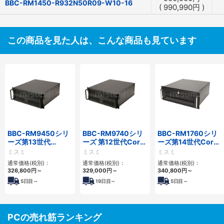
BBC-RM1450-R932N50R09-W10-16
(
990,990
円
)
この商品を見た人は、こんな商品も見ています
BBC-RM9450シリ
BBC-RM9740シリ
BBC-RM1760シリ
ーズ第13世代
ーズ 第12世代Core
ーズ第14世代Core
Core・12世代
対応ラックマウント
対応ラックマウント
ミスミ
ミスミ
ミスミ
Celeron対応ラック
FAPC4PCI・3PCIe
3PCIe
通常価格(税別)：
通常価格(税別)：
通常価格(税別)：
マウント4PCIe
326,800
円
～
329,000
円
～
340,800
円
～
5
日目～
19
日目～
5
日目～
PCの売れ筋ランキング