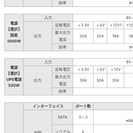
効率
8
入力
85
電源
定格電圧
＋3.3V
＋5V
＋12V1
+1
【選択】
最大出力
国産
出力
25A
25A
18A
1
電流
1000W
効率
8
入力
85
電源
定格電圧
＋3.3V
＋5V
＋12V
【選択】
最大出力
UPS電源
出力
30A
30A
35A
電流
520W
効率
インターフェイス
ポート数
SATA
0～3
※R
シリアル
2
内部