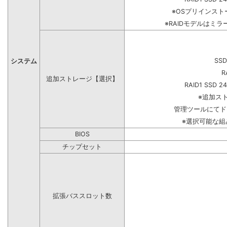
※OSプリインス
※RAIDモデルはミラ
SSD
システム
R
追加ストレージ【選択】
RAID1 SSD 2
※追加ス
管理ツールにてド
※選択可能な
BIOS
チップセット
拡張バススロット数