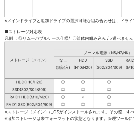
※メインドライブと追加ドライブの選択可能な組み合わせは、ドライ
■ストレージ対応表
凡例 ：◎リムーバブルケース仕様/ 〇筐体内組み込み / ×選べません
ノーマル電源（N5/N7
ストレージ（メイン）
なし
HDD
SSD
RAI
(無記入)
(H10/H20)
(S02/S04/S09)
(M1
HDD(H10/H20)
◎
◎
◎
SSD(S02/S04/S09)
◎
◎
◎
RAID1 HDD(M10/M20)
◎
×
◎
RAID1 SSD(R02/R04/R09)
◎
◎
◎
※ストレージ（メイン）にOSがインストールされます。その際、す
※追加ストレージは未フォーマットの状態となります。管理ツールに