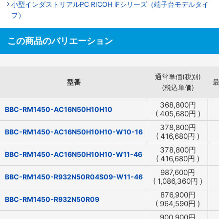
小型インダストリアルPC RICOH iFシリーズ（端子台モデルタイ
プ）
この商品のバリエーション
通常単価(税別)
型番
(税込単価)
368,800
円
BBC-RM1450-AC16N50H10H10
(
405,680
円
)
378,800
円
BBC-RM1450-AC16N50H10H10-W10-16
(
416,680
円
)
378,800
円
BBC-RM1450-AC16N50H10H10-W11-46
(
416,680
円
)
987,600
円
BBC-RM1450-R932N50R04S09-W11-46
(
1,086,360
円
)
876,900
円
BBC-RM1450-R932N50R09
(
964,590
円
)
900,900
円