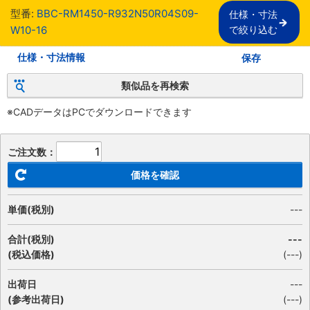
型番:
BBC-RM1450-R932N50R04S09-
仕様・寸法

W10-16
で絞り込む
仕様・寸法情報
保存
類似品を再検索
※CADデータはPCでダウンロードできます
ご注文数：
価格を確認
単価(税別)
---
合計(税別)
---
(税込価格)
(
---
)
出荷日
---
(参考出荷日)
(---)