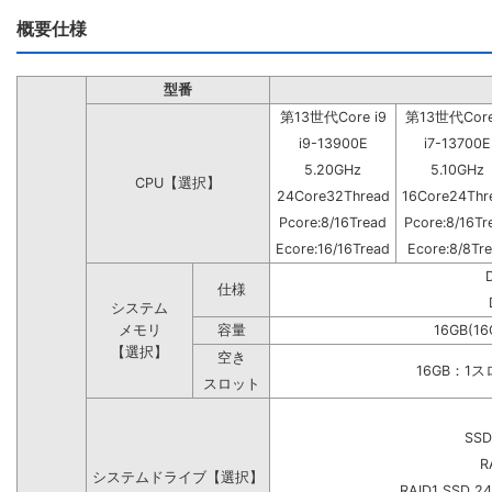
概要仕様
型番
第13世代Core i9
第13世代Core
i9-13900E
i7-13700E
5.20GHz
5.10GHz
CPU【選択】
24Core32Thread
16Core24Thr
Pcore:8/16Tread
Pcore:8/16Tr
Ecore:16/16Tread
Ecore:8/8Tr
仕様
システム
メモリ
容量
16GB(16
【選択】
空き
16GB：1
スロット
SSD
R
システムドライブ【選択】
RAID1 SSD 2