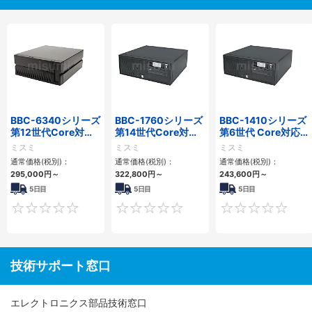
BBC-6340シリーズ
BBC-1760シリーズ
BBC-1410シリーズ
第12世代Core対応
第14世代Core対応
第6世代 Core対応フ
小型フロアマウント
小型フロアマウント
ロアマウントFAPC
ミスミ
ミスミ
ミスミ
PC2PCI/2PCIe
3PCIe
3PCI・3PCIe
通常価格(税別)：
通常価格(税別)：
通常価格(税別)：
295,000
円
～
322,800
円
～
243,600
円
～
5日目
5日目
5日目
0
0
技術サポート窓口
エレクトロニクス部品技術窓口