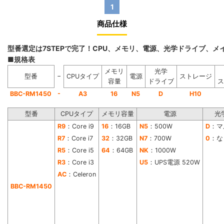
1
商品仕様
型番選定は7STEPで完了！CPU、メモリ、電源、光学ドライブ、
■規格表
メモリ
光学
−
型番
CPUタイプ
電源
ストレージ
容量
ドライブ
ス
-
BBC-RM1450
A3
16
N5
D
H10
型番
CPUタイプ
メモリ容量
電源
光
R9
：Core i9
16
：16GB
N5
：500W
D
：マ
R7
：Core i7
32
：32GB
N7
：700W
0
：な
R5
：Core i5
64
：64GB
NK
：1000W
R3
：Core i3
U5
：UPS電源 520W
AC
：Celeron
BBC-RM1450