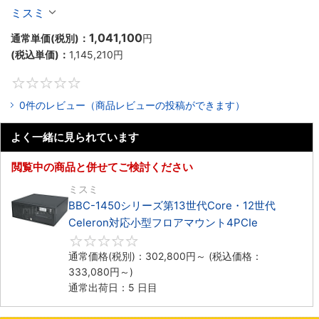
Celeron対応ラックマウント4PCIe
ミスミ
1,041,100
通常単価(税別)：
円
(税込単価)：
1,145,210
円
0
0件のレビュー（商品レビューの投稿ができます）
よく一緒に見られています
閲覧中の商品と併せてご検討ください
ミスミ
BBC-1450シリーズ第13世代Core・12世代
Celeron対応小型フロアマウント4PCIe
0
通常価格(税別)：
302,800
円
～
(税込価格：
333,080
円
～)
通常出荷日：5 日目