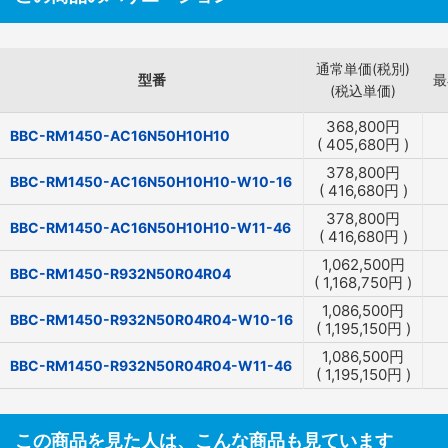
通常単価(税別)
型番
最
(税込単価)
368,800
円
BBC-RM1450-AC16N50H10H10
(
405,680
円
)
378,800
円
BBC-RM1450-AC16N50H10H10-W10-16
(
416,680
円
)
378,800
円
BBC-RM1450-AC16N50H10H10-W11-46
(
416,680
円
)
1,062,500
円
BBC-RM1450-R932N50R04R04
(
1,168,750
円
)
1,086,500
円
BBC-RM1450-R932N50R04R04-W10-16
(
1,195,150
円
)
1,086,500
円
BBC-RM1450-R932N50R04R04-W11-46
(
1,195,150
円
)
この商品を見た人は、こんな商品も見ています