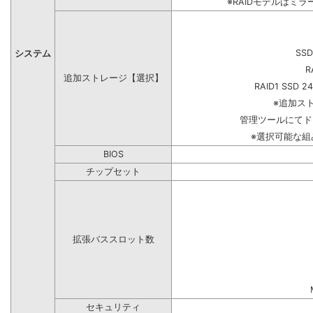
※RAIDモデルはミラ
SSD
システム
R
追加ストレージ【選択】
RAID1 SSD 2
※追加ス
管理ツールにてド
※選択可能な
BIOS
チップセット
拡張バススロット数
セキュリティ