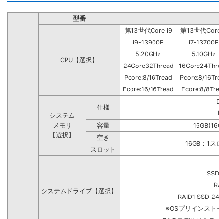
型番
第13世代Core i9
第13世代Core
i9-13900E
i7-13700E
5.20GHz
5.10GHz
CPU【選択】
24Core32Thread
16Core24Thr
Pcore:8/16Tread
Pcore:8/16Tr
Ecore:16/16Tread
Ecore:8/8Tr
仕様
システム
メモリ
容量
16GB(16
【選択】
空き
16GB：1
スロット
SSD
R
システムドライブ【選択】
RAID1 SSD 2
※OSプリインス