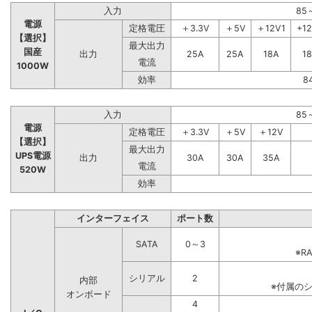
入力
85
電源
定格電圧
＋3.3V
＋5V
＋12V1
+1
【選択】
最大出力
国産
出力
25A
25A
18A
1
電流
1000W
効率
8
入力
85
電源
定格電圧
＋3.3V
＋5V
＋12V
【選択】
最大出力
UPS電源
出力
30A
30A
35A
電流
520W
効率
インターフェイス
ポート数
SATA
0～3
※R
シリアル
2
内部
※付属の
オンボード
4