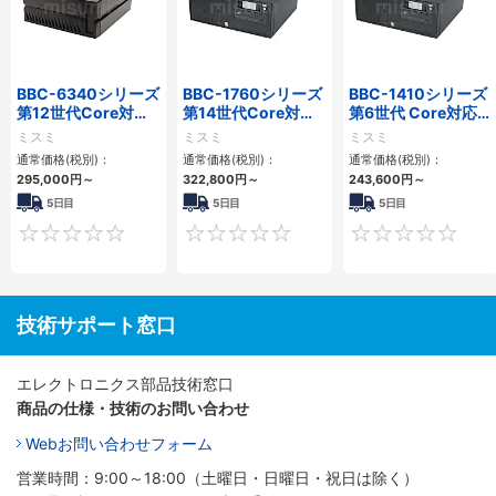
BBC-6340シリーズ
BBC-1760シリーズ
BBC-1410シリーズ
第12世代Core対応
第14世代Core対応
第6世代 Core対応フ
小型フロアマウント
小型フロアマウント
ロアマウントFAPC
ミスミ
ミスミ
ミスミ
PC2PCI/2PCIe
3PCIe
3PCI・3PCIe
通常価格(税別)：
通常価格(税別)：
通常価格(税別)：
295,000
円
～
322,800
円
～
243,600
円
～
5日目
5日目
5日目
0
0
技術サポート窓口
エレクトロニクス部品技術窓口
商品の仕様・技術のお問い合わせ
Webお問い合わせフォーム
営業時間：9:00～18:00（土曜日・日曜日・祝日は除く）