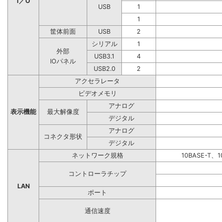
I／O
USB
1
1
筐体前面
USB
2
シリアル
1
外部
USB3.1
4
IOパネル
USB2.0
2
アクセラレータ
ビデオメモリ
アナログ
表示機能
最大解像度
デジタル
アナログ
コネクタ形状
デジタル
ネットワーク規格
10BASE-T、1
コントローラチップ
LAN
ポート
通信速度