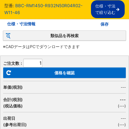
型番:
BBC-RM1450-R932N50R04R02-
仕様・寸法

W11-46
で絞り込む
仕様・寸法情報
保存
類似品を再検索
※CADデータはPCでダウンロードできます
ご注文数：
価格を確認
単価(税別)
---
合計(税別)
---
(税込価格)
(
---
)
出荷日
---
(参考出荷日)
(---)