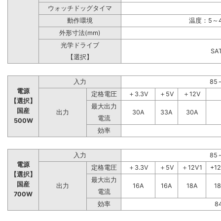
ウォッチドッグタイマ
動作環境
温度：5～4
外形寸法(mm)
光学ドライブ
S
【選択】
入力
85
電源
定格電圧
＋3.3V
＋5V
＋12V
【選択】
最大出力
国産
出力
30A
33A
30A
電流
500W
効率
入力
85
電源
定格電圧
＋3.3V
＋5V
＋12V1
+1
【選択】
最大出力
国産
出力
16A
16A
18A
1
電流
700W
効率
8