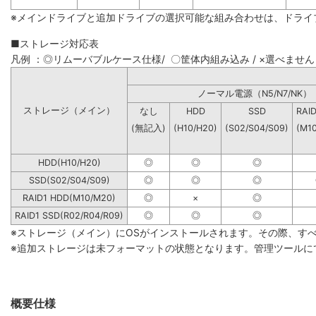
※メインドライブと追加ドライブの選択可能な組み合わせは、ドライ
■ストレージ対応表
凡例 ：◎リムーバブルケース仕様/ 〇筐体内組み込み / ×選べません
ノーマル電源（N5/N7
ストレージ（メイン）
なし
HDD
SSD
RAI
(無記入)
(H10/H20)
(S02/S04/S09)
(M1
HDD(H10/H20)
◎
◎
◎
SSD(S02/S04/S09)
◎
◎
◎
RAID1 HDD(M10/M20)
◎
×
◎
RAID1 SSD(R02/R04/R09)
◎
◎
◎
※ストレージ（メイン）にOSがインストールされます。その際、す
※追加ストレージは未フォーマットの状態となります。管理ツールに
概要仕様