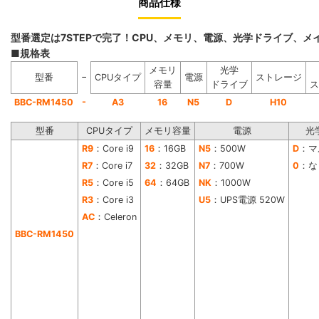
商品仕様
型番選定は7STEPで完了！CPU、メモリ、電源、光学ドライブ、
■規格表
メモリ
光学
−
型番
CPUタイプ
電源
ストレージ
容量
ドライブ
ス
-
BBC-RM1450
A3
16
N5
D
H10
型番
CPUタイプ
メモリ容量
電源
光
R9
：Core i9
16
：16GB
N5
：500W
D
：マ
R7
：Core i7
32
：32GB
N7
：700W
0
：な
R5
：Core i5
64
：64GB
NK
：1000W
R3
：Core i3
U5
：UPS電源 520W
AC
：Celeron
BBC-RM1450