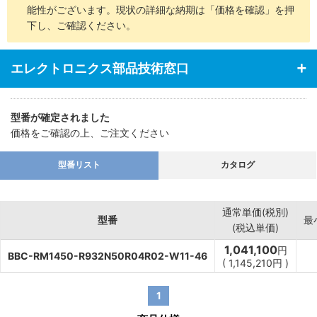
能性がございます。現状の詳細な納期は「価格を確認」を押
下し、ご確認ください。
エレクトロニクス部品技術窓口
型番が確定されました
価格をご確認の上、ご注文ください
型番リスト
カタログ
通常単価(税別)
型番
最
(税込単価)
1,041,100
円
BBC-RM1450-R932N50R04R02-W11-46
(
1,145,210
円
)
1