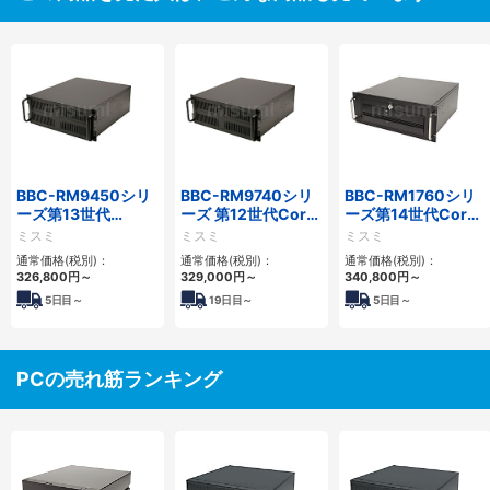
BBC-RM9450シリ
BBC-RM9740シリ
BBC-RM1760シリ
ーズ第13世代
ーズ 第12世代Core
ーズ第14世代Core
Core・12世代
対応ラックマウント
対応ラックマウント
ミスミ
ミスミ
ミスミ
Celeron対応ラック
FAPC4PCI・3PCIe
3PCIe
通常価格(税別)：
通常価格(税別)：
通常価格(税別)：
マウント4PCIe
326,800
円
～
329,000
円
～
340,800
円
～
5
日目～
19
日目～
5
日目～
PCの売れ筋ランキング