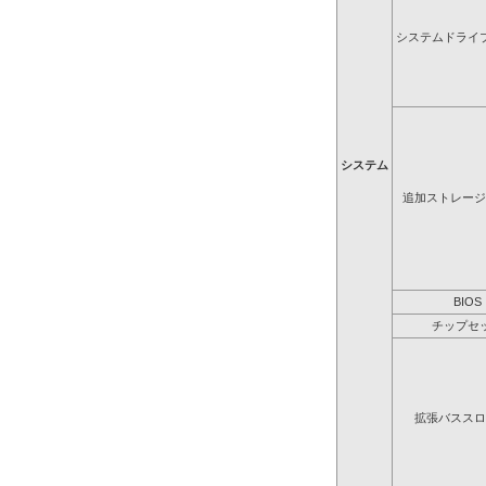
システムドライ
システム
追加ストレージ
BIOS
チップセ
拡張バススロ