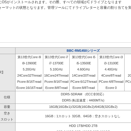
にOSがインストールされます。その際、すべての領域がCドライブとなります
ォーマットの状態となります。管理ツールにてドライブレターと容量の割り当てを
BBC-RM1450シリーズ
第13世代Core i9
第13世代Core i7
第13世代Core i5
第13世代Core i3
i9-13900E
i7-13700E
i5-13500E
i3-13100E
5.20GHz
5.10GHz
4.60GHz
4.40GHz
択】
24Core32Thread
16Core24Thread
14Core/20Tread
4Core/8Tread
2
Pcore:8/16Tread
Pcore:8/16Tread
PCore:6/12Thread
PCore:4/8Thread
PCo
Ecore:16/16Tread
Ecore:8/8Tread
Ecore:8/8Tread
Ecore 0
DDR5-SDRAM （ECC非対応）
仕様
DDR5 (転送速度：4400MT/s)
容量
16GB(16GBx1)/32GB(16GBx2)/64GB(32GBx2)
空き
16GB：1スロット 32GB、64GB：空きスロットなし
スロット
HDD 1TB/HDD 2TB