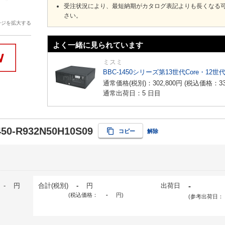
受注状況により、最短納期がカタログ表記よりも長くなる
さい。
ージを拡大する
よく一緒に見られています
ミスミ
BBC-1450シリーズ第13世代Core・12世
通常価格(税別)：
302,800
円
(税込価格：
3
通常出荷日：5 日目
50-R932N50H10S09
コピー
解除
-
円
合計(税別)
-
円
出荷日
-
(税込価格：
-
円
)
(参考出荷日：