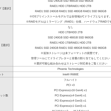
SSD 240GB SSD 480GB SSD 960GB
RAID1 HDD 1TB/RAID1 HDD 2TB
ブ【選択】
RAID1 SSD 240GB RAID1 SSD 480GB RAID1 SSD 960GB
※OSプリインストールモデルでは全領域がCドライブとなります
※RAIDモデルはミラーリング（RAID1）仕様、ハードウェアRAIDで
なし
HDD 1TB/HDD 2TB
SSD 240GB SSD 480GB SSD 960GB
RAID1 HDD 1TB/RAID1 HDD 2TB
【選択】
RAID1 SSD 240GB RAID1 SSD 480GB RAID1 SSD 960GB
※追加ストレージは未フォーマットの状態です。
管理ツールにてドライブレターと容量の割り当てをしてください
※選択可能な組み合わせはストレージ対応表をご覧ください
Phoenix Technologies
ット
Intel® R680E
フルハイト
PCI ×3
PCI Express(x16 Gen4) x1
ット数
PCI Express(x4 Gen4) x1
PCI Express(x4 Gen3) x1
PCI Express(x1 Gen3) x1