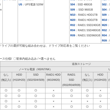
3
U5
：UPS電源 520W
S04
：SSD 480GB
S02
：S
on
S09
：SSD 960GB
S04
：S
M10
：RAID1 HDD1TB
S09
：
M20
：RAID1 HDD2TB
M10
：
R02
：RAID1 SSD240GB
M20
：
R04
：RAID1 SSD480GB
R02
：
R09
：RAID1 SSD960GB
R04
：
R09
：
ドライブの選択可能な組み合わせは、ドライブ対応表をご覧ください
ス仕様/ 〇筐体内組み込み / ×選べません
追加ストレージ
ノーマル電源（N5/N7/NK）
なし
HDD
SSD
RAID1 HDD
RAID1
なし
HDD
(無記入)
(H10/H20)
(S02/S04/S09)
(M10/M20)
SSD
(無記入)
(H10/H20)
(
(R02/R04/R09)
◎
◎
◎
×
◎
◎
×
◎
◎
◎
◎
◎
◎
◎
◎
×
◎
×
×
×
×
◎
◎
◎
×
◎
◎
◎