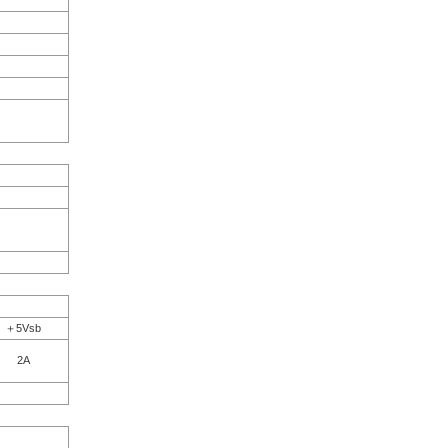
＋5Vsb
2A