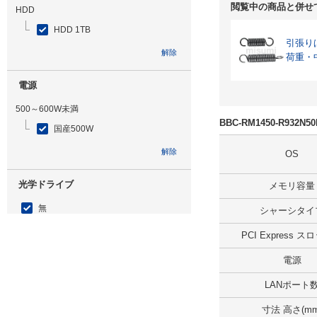
閲覧中の商品と併せ
HDD
HDD 1TB
引張り
解除
荷重・
電源
500～600W未満
BBC-RM1450-R932
国産500W
解除
OS
光学ドライブ
メモリ容量
無
シャーシタイ
解除
PCI Express 
電源
追加ストレージ
LANポート
SSD 960GB
寸法 高さ(mm
解除