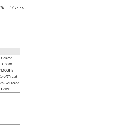
実施してください
Celeron
G6900
3.00GHz
Core/2Tread
re:2/2Thread
Ecore 0