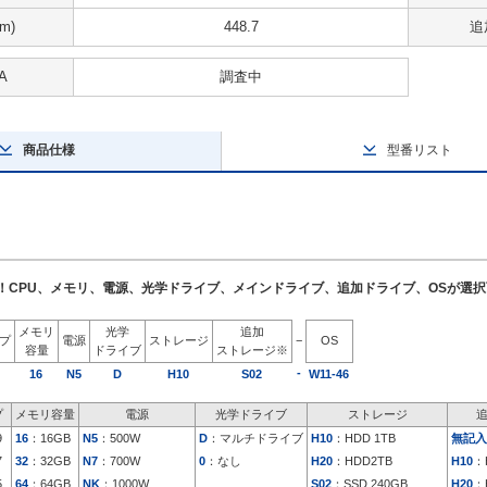
m)
448.7
追
A
調査中
商品仕様
型番リスト
了！CPU、メモリ、電源、光学ドライブ、メインドライブ、追加ドライブ、OSが選
メモリ
光学
追加
イプ
電源
ストレージ
−
OS
容量
ドライブ
ストレージ※
-
16
N5
D
H10
S02
W11-46
プ
メモリ容量
電源
光学ドライブ
ストレージ
9
16
：16GB
N5
：500W
D
：マルチドライブ
H10
：HDD 1TB
無記入
7
32
：32GB
N7
：700W
0
：なし
H20
：HDD2TB
H10
：
5
64
：64GB
NK
：1000W
S02
：SSD 240GB
H20
：