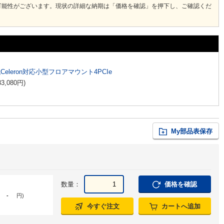
可能性がございます。現状の詳細な納期は「価格を確認」を押下し、ご確認くだ
代Celeron対応小型フロアマウント4PCIe
33,080
円
)
My部品表保存
数量：
価格を確認
-
円
)
今すぐ注文
カートへ追加