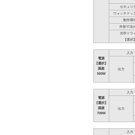
セキュリ
ウォッチドッ
動作環
外形寸法(
光学ドラ
【選択
入力
電源
【選択】
国産
出力
500W
入力
電源
【選択】
国産
出力
700W
入力