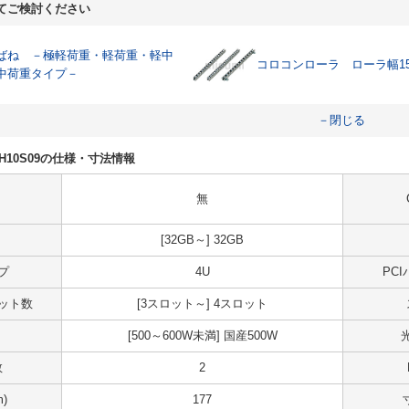
てご検討ください
ばね －極軽荷重・軽荷重・軽中
コロコンローラ ローラ幅1
中荷重タイプ－
－閉じる
N50H10S09の仕様・寸法情報
無
[32GB～] 32GB
プ
4U
PC
スロット数
[3スロット～] 4スロット
[500～600W未満] 国産500W
数
2
)
177