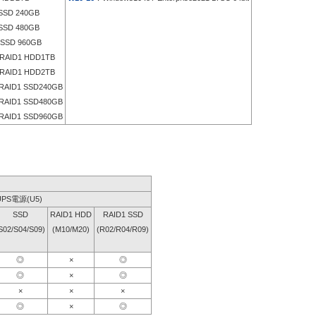
SD 240GB
SD 480GB
SSD 960GB
RAID1 HDD1TB
RAID1 HDD2TB
RAID1 SSD240GB
RAID1 SSD480GB
RAID1 SSD960GB
UPS電源(U5)
SSD
RAID1 HDD
RAID1 SSD
S02/S04/S09)
(M10/M20)
(R02/R04/R09)
◎
×
◎
◎
×
◎
×
×
×
◎
×
◎