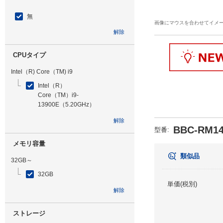
無
画像にマウスを合わせてイメ
解除
CPUタイプ
Intel（R) Core（TM) i9
Intel（R）
Core（TM）i9-
13900E（5.20GHz）
解除
BBC-RM14
型番
:
メモリ容量
類似品
32GB～
32GB
単価(税別)
解除
ストレージ