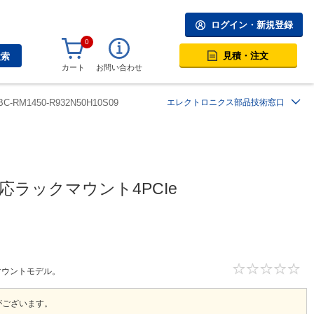
ログイン・新規登録
0
見積・注文
検索
カート
お問い合わせ
BC-RM1450-R932N50H10S09
エレクトロニクス部品技術窓口
n対応ラックマウント4PCIe
ックマウントモデル。
がございます。