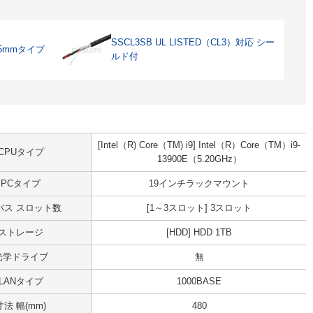
SSCL3SB UL LISTED（CL3）対応 シー
5mmタイプ
ルド付
[Intel（R) Core（TM) i9] Intel（R）Core（TM）i9-
CPUタイプ
13900E（5.20GHz）
PCタイプ
19インチラックマウント
Iバス スロット数
[1～3スロット] 3スロット
ストレージ
[HDD] HDD 1TB
光学ドライブ
無
LANタイプ
1000BASE
寸法 幅(mm)
480