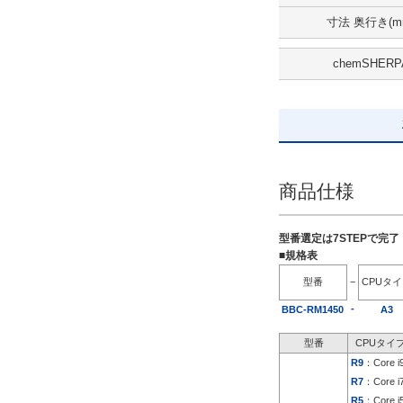
寸法 奥行き(m
出荷日
chemSHERP
すべて
5日以内
商品仕様
型番選定は7STEPで完
■規格表
型番
−
CPUタ
-
BBC-RM1450
A3
型番
CPUタイ
R9
：Core i
R7
：Core i
R5
：Core i