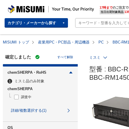
MISUMI | Your Time, Our Priority
17時まで
のご注文で
13
当日出荷対象商品
カテゴリ・メーカーから探す
MISUMI トップ
産業用PC・PC部品・周辺機器
PC
BBC-RM
確定しました
すべて解除
ミスミ
型番 : BBC-R
chemSHERPA・RoHS
BBC-RM14
ミスミ品のみ対象
chemSHERPA
調査中
詳細/複数選択する(1)
OS