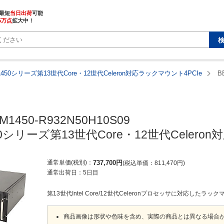
最短
当日出荷
5万点
拡大中！
1450シリーズ第13世代Core・12世代Celeron対応ラックマウント4PCIe
B
M1450-R932N50H10S09

50シリーズ第13世代Core・12世代Celero
通常単価(税別)
737,700
円
税込単価
811,470
円
通常出荷日：
5日目
第13世代Intel Core/12世代Celeronプロセッサに対応したラ
商品画像は形状や色味を含め、実際の商品とは異なる場合