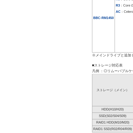
R3
：Core i
AC
：Celer
BBC-RM1450
※メインドライブと追加
■ストレージ対応表
凡例 ：◎リムーバブルケー
ストレージ（メイン）
HDD(H10/H20)
SSD(S02/S04/S09)
RAID1 HDD(M10/M20)
RAID1 SSD(R02/R04/R09)