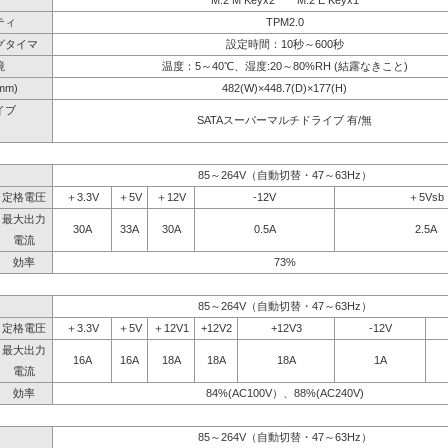
M.2 M Keyx2 M.2 E Keyx1
ティ
TPM2.0
グタイマ
設定時間：10秒～600秒
境
温度：5～40℃、湿度:20～80%RH (結露なきこと)
mm)
482(W)×448.7(D)×177(H)
イブ
SATAスーパーマルチドライブ 有/無
】
85～264V（自動切替・47～63Hz）
定格電圧
＋3.3V
＋5V
＋12V
-12V
＋5Vsb
最大出力
30A
33A
30A
0.5A
2.5A
電流
効率
73%
85～264V（自動切替・47～63Hz）
定格電圧
＋3.3V
＋5V
＋12V1
+12V2
+12V3
-12V
最大出力
16A
16A
18A
18A
18A
1A
電流
効率
84%(AC100V）、88%(AC240V)
85～264V（自動切替・47～63Hz）