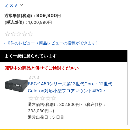
Celeron対応ラックマウント4PCIe
ミスミ
909,900
通常単価(税別)：
円
(税込単価)：
1,000,890
円
0
0件のレビュー（商品レビューの投稿ができます）
よく一緒に見られています
閲覧中の商品と併せてご検討ください
ミスミ
BBC-1450シリーズ第13世代Core・12世代
Celeron対応小型フロアマウント4PCIe
0
通常価格(税別)：
302,800
円
～
(税込価格：
333,080
円
～)
通常出荷日：5 日目