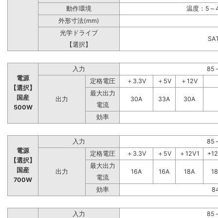
動作環境
温度：5～4
外形寸法(mm)
光学ドライブ
S
【選択】
入力
85
電源
定格電圧
＋3.3V
＋5V
＋12V
【選択】
最大出力
国産
出力
30A
33A
30A
電流
500W
効率
入力
85
電源
定格電圧
＋3.3V
＋5V
＋12V1
+1
【選択】
最大出力
国産
出力
16A
16A
18A
1
電流
700W
効率
8
入力
85