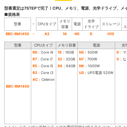
型番選定は7STEPで完了！CPU、メモリ、電源、光学ドライブ、
■規格表
メモリ
光学
−
型番
CPUタイプ
電源
ストレージ
容量
ドライブ
ス
-
BBC-RM1450
A3
16
N5
D
H10
型番
CPUタイプ
メモリ容量
電源
光
R9
：Core i9
16
：16GB
N5
：500W
D
：マ
R7
：Core i7
32
：32GB
N7
：700W
0
：な
R5
：Core i5
64
：64GB
NK
：1000W
R3
：Core i3
U5
：UPS電源 520W
AC
：Celeron
BBC-RM1450