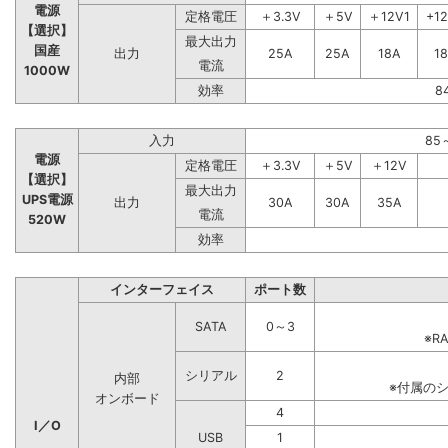
電源
定格電圧
＋3.3V
＋5V
＋12V1
+1
【選択】
最大出力
国産
出力
25A
25A
18A
1
電流
1000W
効率
8
入力
85
電源
定格電圧
＋3.3V
＋5V
＋12V
【選択】
最大出力
UPS電源
出力
30A
30A
35A
電流
520W
効率
インターフェイス
ポート数
SATA
0～3
※R
シリアル
2
内部
※付属の
オンボード
4
I／O
USB
1