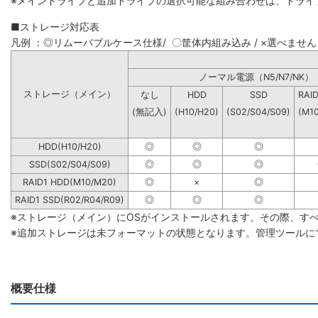
※メインドライブと追加ドライブの選択可能な組み合わせは、ドライ
■ストレージ対応表
凡例 ：◎リムーバブルケース仕様/ 〇筐体内組み込み / ×選べません
ノーマル電源（N5/N7
ストレージ（メイン）
なし
HDD
SSD
RAI
(無記入)
(H10/H20)
(S02/S04/S09)
(M1
HDD(H10/H20)
◎
◎
◎
SSD(S02/S04/S09)
◎
◎
◎
RAID1 HDD(M10/M20)
◎
×
◎
RAID1 SSD(R02/R04/R09)
◎
◎
◎
※ストレージ（メイン）にOSがインストールされます。その際、す
※追加ストレージは未フォーマットの状態となります。管理ツールに
概要仕様