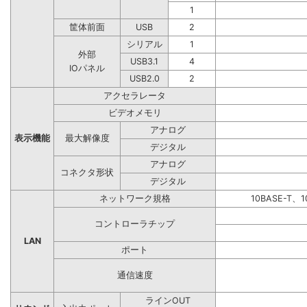
1
筐体前面
USB
2
シリアル
1
外部
USB3.1
4
IOパネル
USB2.0
2
アクセラレータ
ビデオメモリ
アナログ
表示機能
最大解像度
デジタル
アナログ
コネクタ形状
デジタル
ネットワーク規格
10BASE-T、1
コントローラチップ
LAN
ポート
通信速度
ラインOUT