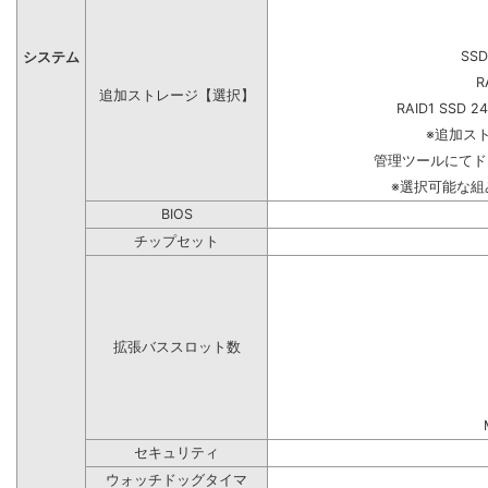
SSD
システム
R
追加ストレージ【選択】
RAID1 SSD 2
※追加ス
管理ツールにてド
※選択可能な
BIOS
チップセット
拡張バススロット数
セキュリティ
ウォッチドッグタイマ