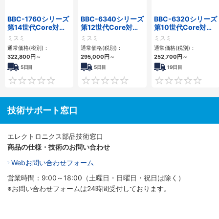
BBC-1760シリーズ
BBC-6340シリーズ
BBC-6320シリーズ
第14世代Core対応
第12世代Core対応
第10世代Core対応
小型フロアマウント
小型フロアマウント
小型フロアマウント
ミスミ
ミスミ
ミスミ
3PCIe
PC2PCI/2PCIe
FAPC 2PCI・2PCIe
通常価格(税別)：
通常価格(税別)：
通常価格(税別)：
322,800
円
～
295,000
円
～
252,700
円
～
5日目
5日目
19日目
0
0
技術サポート窓口
エレクトロニクス部品技術窓口
商品の仕様・技術のお問い合わせ
Webお問い合わせフォーム
営業時間：9:00～18:00（土曜日・日曜日・祝日は除く）
※お問い合わせフォームは24時間受付しております。