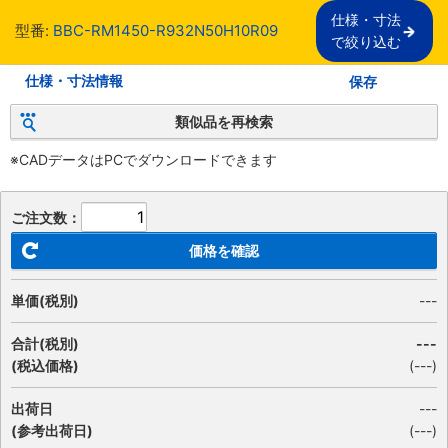
仕様・寸法

型番:
BBC-RM1450-R932N50H10R09
で絞り込む
仕様・寸法情報
保存
類似品を再検索
※CADデータはPCでダウンロードできます
ご注文数：
価格を確認
単価(税別)
---
合計(税別)
---
(税込価格)
(
---
)
出荷日
---
(参考出荷日)
(---)