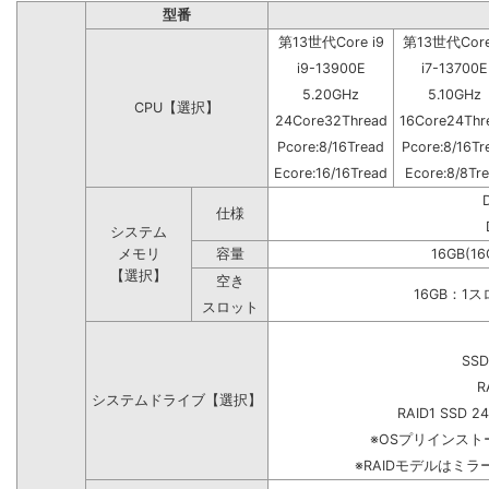
型番
第13世代Core i9
第13世代Core
i9-13900E
i7-13700E
5.20GHz
5.10GHz
CPU【選択】
24Core32Thread
16Core24Thr
Pcore:8/16Tread
Pcore:8/16Tr
Ecore:16/16Tread
Ecore:8/8Tr
仕様
システム
メモリ
容量
16GB(16
【選択】
空き
16GB：1
スロット
SSD
R
システムドライブ【選択】
RAID1 SSD 2
※OSプリインス
※RAIDモデルはミラ