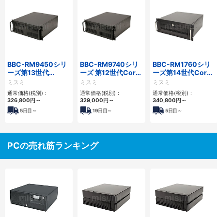
BBC-RM9450シリ
BBC-RM9740シリ
BBC-RM1760シリ
ーズ第13世代
ーズ 第12世代Core
ーズ第14世代Core
Core・12世代
対応ラックマウント
対応ラックマウント
ミスミ
ミスミ
ミスミ
Celeron対応ラック
FAPC4PCI・3PCIe
3PCIe
通常価格(税別)：
通常価格(税別)：
通常価格(税別)：
マウント4PCIe
326,800
円
～
329,000
円
～
340,800
円
～
5
日目～
19
日目～
5
日目～
PCの売れ筋ランキング