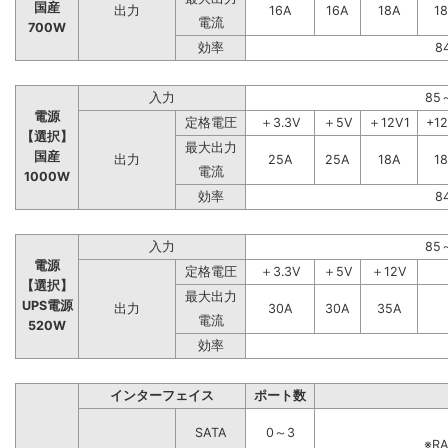
国産
出力
16A
16A
18A
1
電流
700W
効率
8
入力
85
電源
定格電圧
＋3.3V
＋5V
＋12V1
+1
【選択】
最大出力
国産
出力
25A
25A
18A
1
電流
1000W
効率
8
入力
85
電源
定格電圧
＋3.3V
＋5V
＋12V
【選択】
最大出力
UPS電源
出力
30A
30A
35A
電流
520W
効率
インターフェイス
ポート数
SATA
0～3
※R