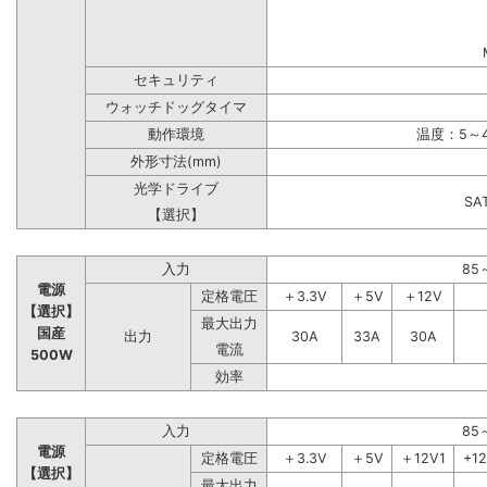
セキュリティ
ウォッチドッグタイマ
動作環境
温度：5～4
外形寸法(mm)
光学ドライブ
S
【選択】
入力
85
電源
定格電圧
＋3.3V
＋5V
＋12V
【選択】
最大出力
国産
出力
30A
33A
30A
電流
500W
効率
入力
85
電源
定格電圧
＋3.3V
＋5V
＋12V1
+1
【選択】
最大出力