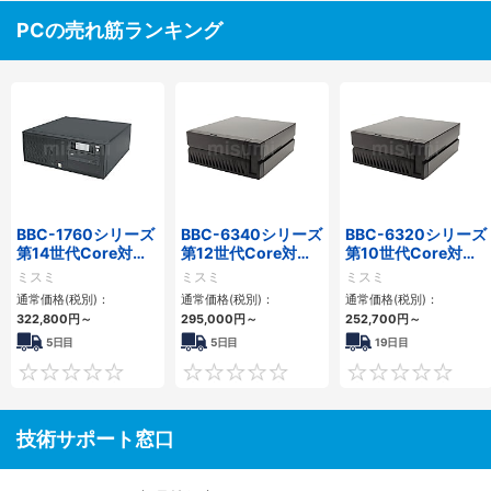
PCの売れ筋ランキング
BBC-1760シリーズ
BBC-6340シリーズ
BBC-6320シリーズ
第14世代Core対応
第12世代Core対応
第10世代Core対応
小型フロアマウント
小型フロアマウント
小型フロアマウント
ミスミ
ミスミ
ミスミ
3PCIe
PC2PCI/2PCIe
FAPC 2PCI・2PCIe
通常価格(税別)：
通常価格(税別)：
通常価格(税別)：
322,800
円
～
295,000
円
～
252,700
円
～
5日目
5日目
19日目
0
0
技術サポート窓口