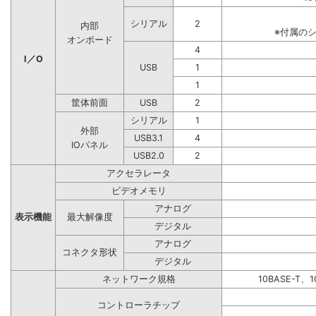
シリアル
2
内部
※付属の
オンボード
4
I／O
USB
1
1
筐体前面
USB
2
シリアル
1
外部
USB3.1
4
IOパネル
USB2.0
2
アクセラレータ
ビデオメモリ
アナログ
表示機能
最大解像度
デジタル
アナログ
コネクタ形状
デジタル
ネットワーク規格
10BASE-T、1
コントローラチップ