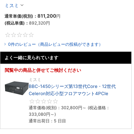
Celeron対応ラックマウント4PCIe
ミスミ
811,200
通常単価(税別)：
円
(税込単価)：
892,320
円
0
0件のレビュー（商品レビューの投稿ができます）
よく一緒に見られています
閲覧中の商品と併せてご検討ください
ミスミ
BBC-1450シリーズ第13世代Core・12世代
Celeron対応小型フロアマウント4PCIe
0
通常価格(税別)：
302,800
円
～
(税込価格：
333,080
円
～)
通常出荷日：5 日目