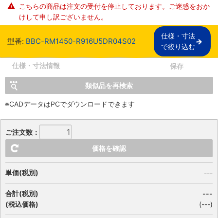
こちらの商品は注文の受付を停止しております。ご迷惑をおか
けして申し訳ございません。
仕様・寸法

型番:
BBC-RM1450-R916U5DR04S02
で絞り込む
仕様・寸法情報
保存
類似品を再検索
※CADデータはPCでダウンロードできます
ご注文数：
価格を確認
単価(税別)
---
合計(税別)
---
(税込価格)
(
---
)