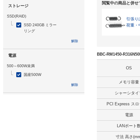
閲覧中の商品と併せ
ストレージ
SSD(RAID)
引張り
SSD 240GB ミラー
荷重・
リング
解除
BBC-RM1450-R316N
電源
500～600W未満
OS
国産500W
メモリ容量
解除
シャーシタイ
光学ドライブ
PCI Express 
無
電源
解除
LANポート
追加ストレージ
寸法 高さ(mm