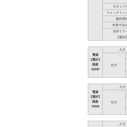
セキュリ
ウォッチドッ
動作環
外形寸法(
光学ドラ
【選択
入力
電源
【選択】
国産
出力
500W
入力
電源
【選択】
国産
出力
700W
入力