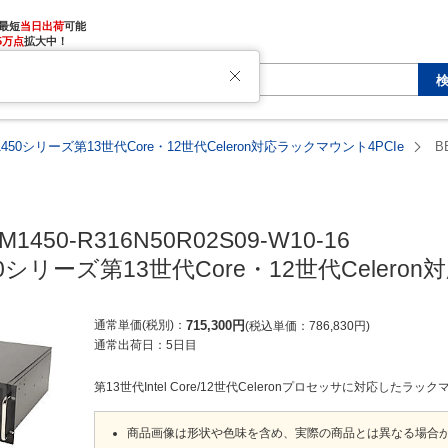
最短
当日出荷
5万点
拡大中！
1450シリーズ第13世代Core・12世代Celeron対応ラックマウント4PCIe
B
M1450-R316N50R02S09-W10-16

50シリーズ第13世代Core・12世代Celero
通常単価(税別)
715,300
円
税込単価
786,830
円
通常出荷日：
5日目
第13世代Intel Core/12世代Celeronプロセッサに対応したラ
商品画像は形状や色味を含め、実際の商品とは異なる場合