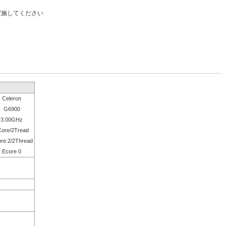
実施してください
Celeron
G6900
3.00GHz
Core/2Tread
re:2/2Thread
Ecore 0