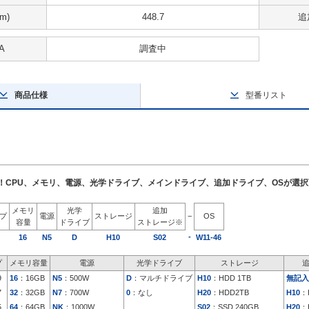
m)
448.7
追
A
調査中
商品仕様
型番リスト
了！CPU、メモリ、電源、光学ドライブ、メインドライブ、追加ドライブ、OSが選
メモリ
光学
追加
イプ
電源
ストレージ
−
OS
容量
ドライブ
ストレージ※
-
16
N5
D
H10
S02
W11-46
プ
メモリ容量
電源
光学ドライブ
ストレージ
9
16
：16GB
N5
：500W
D
：マルチドライブ
H10
：HDD 1TB
無記入
7
32
：32GB
N7
：700W
0
：なし
H20
：HDD2TB
H10
：
5
64
：64GB
NK
：1000W
S02
：SSD 240GB
H20
：