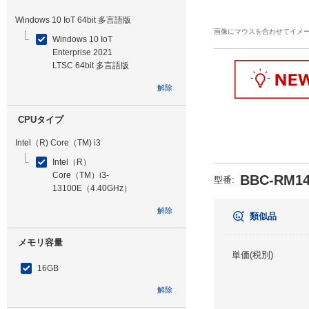
Windows 10 IoT 64bit 多言語版
画像にマウスを合わせてイメ
Windows 10 IoT
Enterprise 2021
LTSC 64bit 多言語版
解除
CPUタイプ
Intel（R) Core（TM) i3
Intel（R）
Core（TM）i3-
BBC-RM14
型番
:
13100E（4.40GHz）
解除
類似品
メモリ容量
単価(税別)
16GB
解除