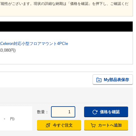
可能性がございます。現状の詳細な納期は「価格を確認」を押下し、ご確認くだ
代Celeron対応小型フロアマウント4PCIe
33,080
円
)
My部品表保存
数量：
価格を確認
-
円
)
今すぐ注文
カートへ追加