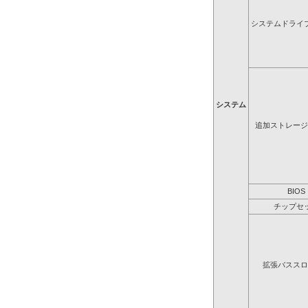
システムドライ
システム
追加ストレージ
BIOS
チップセ
拡張バススロ