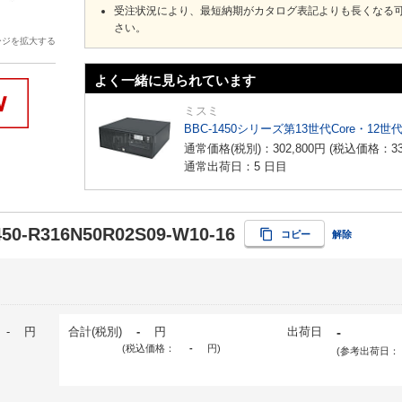
受注状況により、最短納期がカタログ表記よりも長くなる
さい。
ージを拡大する
よく一緒に見られています
ミスミ
BBC-1450シリーズ第13世代Core・12世
通常価格(税別)：
302,800
円
(税込価格：
3
通常出荷日：5 日目
50-R316N50R02S09-W10-16
コピー
解除
-
円
合計(税別)
-
円
出荷日
-
(税込価格：
-
円
)
(参考出荷日：