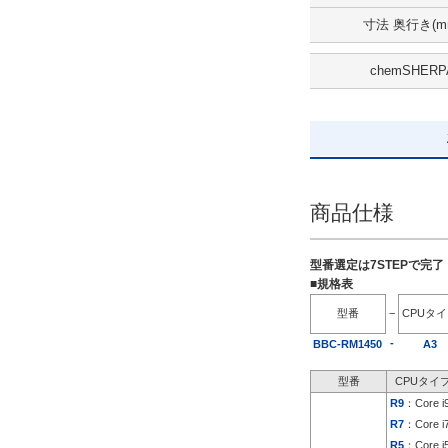
SSD 960GB
寸法 奥行き(m
解除
chemSHERP
出荷日
すべて
5日以内
商品仕様
型番選定は7STEPで完
■規格表
型番
−
CPUタ
-
BBC-RM1450
A3
型番
CPUタイ
R9
：Core i
R7
：Core i
R5
：Core i