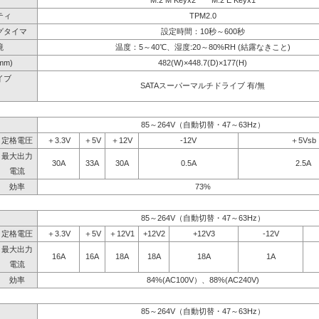
M.2 M Keyx2 M.2 E Keyx1
ティ
TPM2.0
グタイマ
設定時間：10秒～600秒
境
温度：5～40℃、湿度:20～80%RH (結露なきこと)
mm)
482(W)×448.7(D)×177(H)
イブ
SATAスーパーマルチドライブ 有/無
】
85～264V（自動切替・47～63Hz）
定格電圧
＋3.3V
＋5V
＋12V
-12V
＋5Vsb
最大出力
30A
33A
30A
0.5A
2.5A
電流
効率
73%
85～264V（自動切替・47～63Hz）
定格電圧
＋3.3V
＋5V
＋12V1
+12V2
+12V3
-12V
最大出力
16A
16A
18A
18A
18A
1A
電流
効率
84%(AC100V）、88%(AC240V)
85～264V（自動切替・47～63Hz）