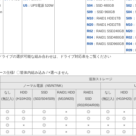
3
U5
：UPS電源 520W
S04
：SSD 480GB
S02
：S
on
S09
：SSD 960GB
S04
：S
M10
：RAID1 HDD1TB
S09
：
M20
：RAID1 HDD2TB
M10
：
R02
：RAID1 SSD240GB
M20
：
R04
：RAID1 SSD480GB
R02
：
R09
：RAID1 SSD960GB
R04
：
R09
：
ドライブの選択可能な組み合わせは、ドライブ対応表をご覧ください
ス仕様/ 〇筐体内組み込み / ×選べません
追加ストレージ
ノーマル電源（N5/N7/NK）
なし
HDD
SSD
RAID1 HDD
RAID1
なし
HDD
(無記入)
(H10/H20)
(S02/S04/S09)
(M10/M20)
SSD
(無記入)
(H10/H20)
(
(R02/R04/R09)
◎
◎
◎
×
◎
◎
×
◎
◎
◎
◎
◎
◎
◎
◎
×
◎
×
×
×
×
◎
◎
◎
×
◎
◎
◎