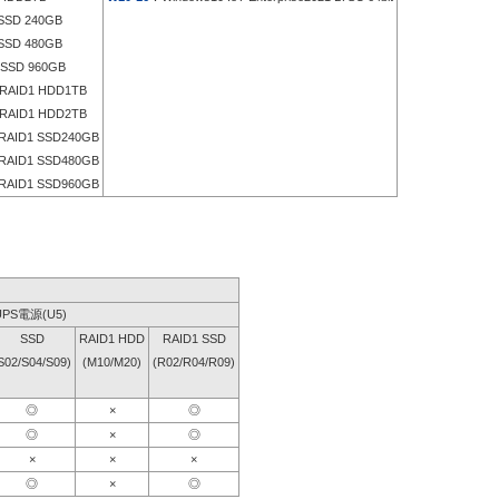
SD 240GB
SD 480GB
SSD 960GB
RAID1 HDD1TB
RAID1 HDD2TB
RAID1 SSD240GB
RAID1 SSD480GB
RAID1 SSD960GB
UPS電源(U5)
SSD
RAID1 HDD
RAID1 SSD
S02/S04/S09)
(M10/M20)
(R02/R04/R09)
◎
×
◎
◎
×
◎
×
×
×
◎
×
◎