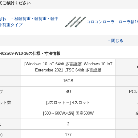
てご検討ください
ばね －極軽荷重・軽荷重・軽中
コロコンローラ ローラ幅1
中荷重タイプ－
－閉じる
50R02S09-W10-16の仕様・寸法情報
[Windows 10 IoT 64bit 多言語版] Windows 10 IoT
Enterprise 2021 LTSC 64bit 多言語版
16GB
プ
4U
PC
スロット数
[3スロット～] 4スロット
[500～600W未満] 国産500W
数
2
)
177