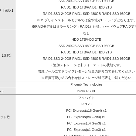
SSD 240GB SSD 480GB SSD 960GB
RAID1 HDD 1TB/RAID1 HDD 2TB
ブ【選択】
RAID1 SSD 240GB RAID1 SSD 480GB RAID1 SSD 960GB
※OSプリインストールモデルでは全領域がCドライブとなります
※RAIDモデルはミラーリング（RAID1）仕様、ハードウェアRAIDで
なし
HDD 1TB/HDD 2TB
SSD 240GB SSD 480GB SSD 960GB
RAID1 HDD 1TB/RAID1 HDD 2TB
【選択】
RAID1 SSD 240GB RAID1 SSD 480GB RAID1 SSD 960GB
※追加ストレージは未フォーマットの状態です。
管理ツールにてドライブレターと容量の割り当てをしてください
※選択可能な組み合わせはストレージ対応表をご覧ください
Phoenix Technologies
ット
Intel® R680E
フルハイト
PCI ×3
PCI Express(x16 Gen4) x1
ット数
PCI Express(x4 Gen4) x1
PCI Express(x4 Gen3) x1
PCI Express(x1 Gen3) x1