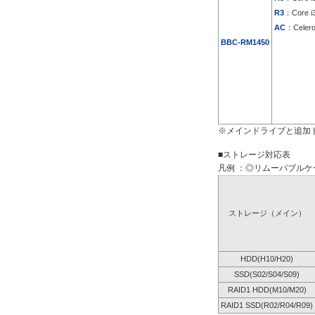
R3
：Core i
AC
：Celer
BBC-RM1450
※メインドライブと追加
■ストレージ対応表
凡例 ：◎リムーバブルケー
ストレージ（メイン）
HDD(H10/H20)
SSD(S02/S04/S09)
RAID1 HDD(M10/M20)
RAID1 SSD(R02/R04/R09)