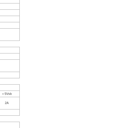
＋5Vsb
2A