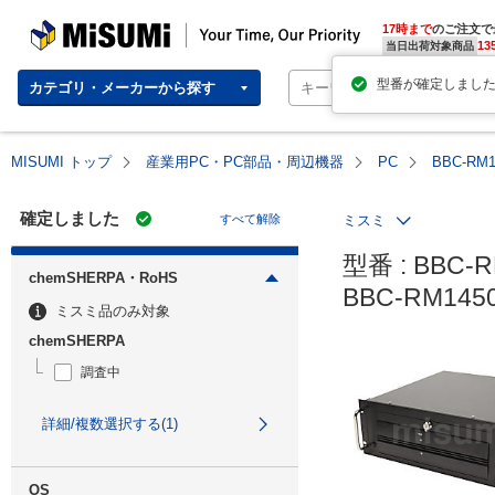
MISUMI | Your Time, Our Priority
17時まで
のご注文で
13
当日出荷対象商品
カテゴリ・メーカーから探す
MISUMI トップ
産業用PC・PC部品・周辺機器
PC
BBC-RM
確定しました
すべて解除
ミスミ
型番 : BBC-R
chemSHERPA・RoHS
BBC-RM14
ミスミ品のみ対象
chemSHERPA
調査中
詳細/複数選択する(1)
OS