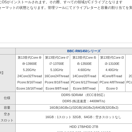
にOSがインストールされます。その際、すべての領域がCドライブとなります
ォーマットの状態となります。管理ツールにてドライブレターと容量の割り当てを
BBC-RM1450シリーズ
第13世代Core i9
第13世代Core i7
第13世代Core i5
第13世代Core i3
i9-13900E
i7-13700E
i5-13500E
i3-13100E
5.20GHz
5.10GHz
4.60GHz
4.40GHz
択】
24Core32Thread
16Core24Thread
14Core/20Tread
4Core/8Tread
2
Pcore:8/16Tread
Pcore:8/16Tread
PCore:6/12Thread
PCore:4/8Thread
PCo
Ecore:16/16Tread
Ecore:8/8Tread
Ecore:8/8Tread
Ecore 0
DDR5-SDRAM （ECC非対応）
仕様
DDR5 (転送速度：4400MT/s)
容量
16GB(16GBx1)/32GB(16GBx2)/64GB(32GBx2)
空き
16GB：1スロット 32GB、64GB：空きスロットなし
スロット
HDD 1TB/HDD 2TB