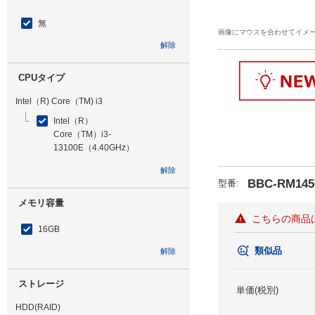
無
画像にマウスを合わせてイメ
解除
CPUタイプ
Intel（R) Core（TM) i3
Intel（R）
Core（TM）i3-
13100E（4.40GHz）
解除
BBC-RM145
型番
:
メモリ容量
こちらの商品
16GB
類似品
解除
ストレージ
単価(税別)
HDD(RAID)