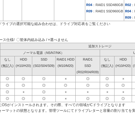
R04
：RAID1 SSD480GB
R02
：
R09
：RAID1 SSD960GB
R04
：
R09
：
ドライブの選択可能な組み合わせは、ドライブ対応表をご覧ください
ス仕様/ 〇筐体内組み込み / ×選べません
追加ストレージ
ノーマル電源（N5/N7/NK）
なし
HDD
SSD
RAID1 HDD
RAID1
なし
HDD
(無記入)
(H10/H20)
(S02/S04/S09)
(M10/M20)
SSD
(無記入)
(H10/H20)
(
(R02/R04/R09)
◎
◎
◎
×
◎
◎
×
◎
◎
◎
◎
◎
◎
◎
◎
×
◎
×
×
×
×
◎
◎
◎
×
◎
◎
◎
にOSがインストールされます。その際、すべての領域がCドライブとなります
ォーマットの状態となります。管理ツールにてドライブレターと容量の割り当てを