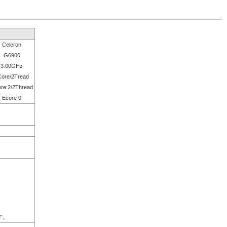
Celeron
G6900
3.00GHz
Core/2Tread
re:2/2Thread
Ecore 0
。
す。