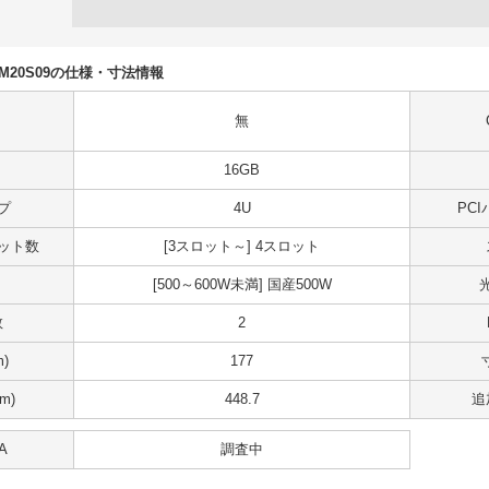
N50M20S09の仕様・寸法情報
無
16GB
プ
4U
PC
スロット数
[3スロット～] 4スロット
[500～600W未満] 国産500W
数
2
)
177
m)
448.7
追
A
調査中