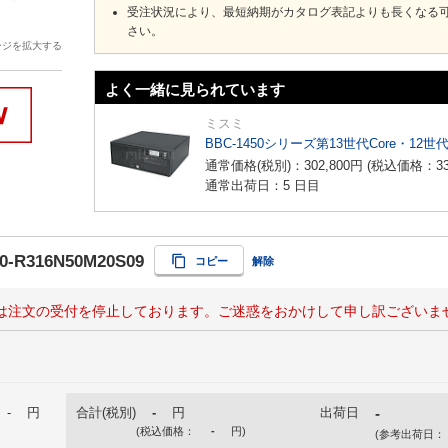
受注状況により、最短納期がカタログ表記よりも長くなる
さい。
ージを拡大する
よく一緒に見られています
ミスミ
BBC-1450シリーズ第13世代Core・12世
通常価格(税別)：
302,800
円
(税込価格：
3
通常出荷日：5 日目
0-R316N50M20S09
コピー
解除
は注文の受付を停止しております。ご迷惑をおかけして申し訳ございま
-
円
合計(税別)
-
円
出荷日
-
(税込価格：
-
円
)
(参考出荷日：