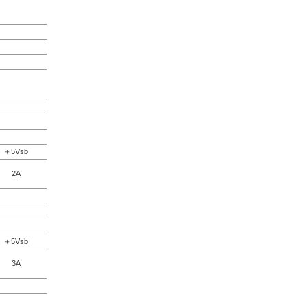
＋5Vsb
2A
＋5Vsb
3A