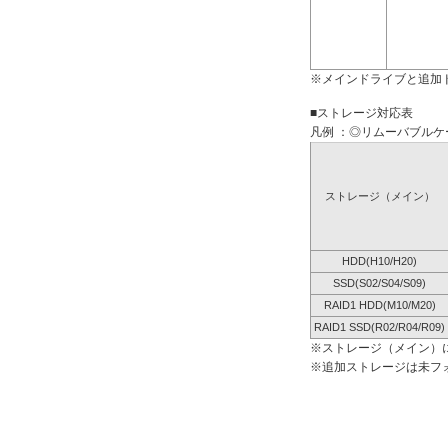
※メインドライブと追加
■ストレージ対応表
凡例 ：◎リムーバブルケー
ストレージ（メイン）
HDD(H10/H20)
SSD(S02/S04/S09)
RAID1 HDD(M10/M20)
RAID1 SSD(R02/R04/R09)
※ストレージ（メイン）
※追加ストレージは未フ