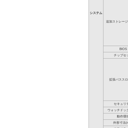
システム
追加ストレージ
BIOS
チップセ
拡張バススロ
セキュリ
ウォッチドッ
動作環
外形寸法(