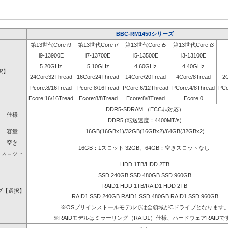
BBC-RM1450シリーズ
第13世代Core i9
第13世代Core i7
第13世代Core i5
第13世代Core i3
i9-13900E
i7-13700E
i5-13500E
i3-13100E
5.20GHz
5.10GHz
4.60GHz
4.40GHz
択】
24Core32Thread
16Core24Thread
14Core/20Tread
4Core/8Tread
2
Pcore:8/16Tread
Pcore:8/16Tread
PCore:6/12Thread
PCore:4/8Thread
PCo
Ecore:16/16Tread
Ecore:8/8Tread
Ecore:8/8Tread
Ecore 0
DDR5-SDRAM （ECC非対応）
仕様
DDR5 (転送速度：4400MT/s)
容量
16GB(16GBx1)/32GB(16GBx2)/64GB(32GBx2)
空き
16GB：1スロット 32GB、64GB：空きスロットなし
スロット
HDD 1TB/HDD 2TB
SSD 240GB SSD 480GB SSD 960GB
RAID1 HDD 1TB/RAID1 HDD 2TB
ブ【選択】
RAID1 SSD 240GB RAID1 SSD 480GB RAID1 SSD 960GB
※OSプリインストールモデルでは全領域がCドライブとなります
※RAIDモデルはミラーリング（RAID1）仕様、ハードウェアRAIDで