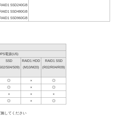
RAID1 SSD240GB
RAID1 SSD480GB
RAID1 SSD960GB
UPS電源(U5)
SSD
RAID1 HDD
RAID1 SSD
S02/S04/S09)
(M10/M20)
(R02/R04/R09)
◎
×
◎
◎
×
◎
×
×
×
◎
×
◎
実施してください