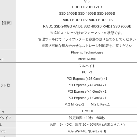
なし
HDD 1TB/HDD 2TB
SSD 240GB SSD 480GB SSD 960GB
RAID1 HDD 1TB/RAID1 HDD 2TB
【選択】
RAID1 SSD 240GB RAID1 SSD 480GB RAID1 SSD 960GB
※追加ストレージは未フォーマットの状態です。
管理ツールにてドライブレターと容量の割り当てをしてください
※選択可能な組み合わせはストレージ対応表をご覧ください
Phoenix Technologies
ット
Intel® R680E
フルハイト
PCI ×3
PCI Express(x16 Gen4) x1
ット数
PCI Express(x4 Gen4) x1
PCI Express(x4 Gen3) x1
PCI Express(x1 Gen3) x1
M.2 M Keyx2 M.2 E Keyx1
ティ
TPM2.0
グタイマ
設定時間：10秒～600秒
境
温度：5～40℃、湿度:20～80%RH (結露なきこと)
mm)
482(W)×448.7(D)×177(H)