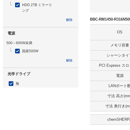
HDD 2TB ミラーリ
ング
BBC-RM1450-R316
解除
OS
電源
500～600W未満
メモリ容量
国産500W
シャーシタイ
解除
PCI Express 
光学ドライブ
電源
無
LANポート
解除
寸法 高さ(mm
寸法 奥行き(m
追加ストレージ
SSD 960GB
chemSHERP
解除