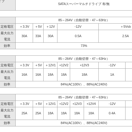
イブ
SATAスーパーマルチドライブ 有/無
】
85～264V（自動切替・47～63Hz）
定格電圧
＋3.3V
＋5V
＋12V
-12V
＋5Vsb
最大出力
30A
33A
30A
0.5A
2.5A
電流
効率
73%
85～264V（自動切替・47～63Hz）
定格電圧
＋3.3V
＋5V
＋12V1
+12V2
+12V3
-12V
最大出力
16A
16A
18A
18A
18A
1A
電流
効率
84%(AC100V）、88%(AC240V)
85～264V（自動切替・47～63Hz）
定格電圧
＋3.3V
＋5V
＋12V1
+12V2
+12V3
+12V4
-12V
最大出力
25A
25A
18A
18A
18A
18A
0.4A
電流
効率
84%(AC100V）、88%(AC240V)