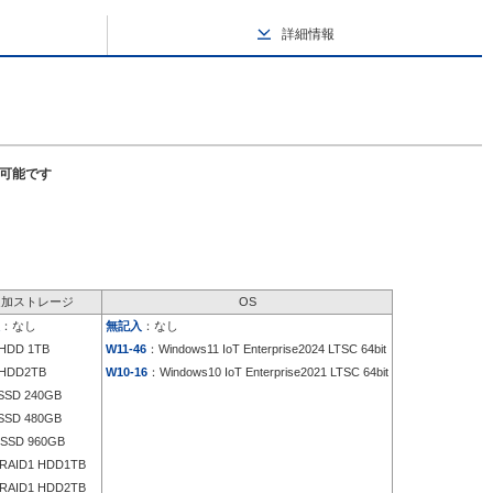
詳細情報
択可能です
追加ストレージ
OS
：なし
無記入
：なし
HDD 1TB
W11-46
：Windows11 IoT Enterprise2024 LTSC 64bit
HDD2TB
W10-16
：Windows10 IoT Enterprise2021 LTSC 64bit
SD 240GB
SD 480GB
SSD 960GB
RAID1 HDD1TB
RAID1 HDD2TB