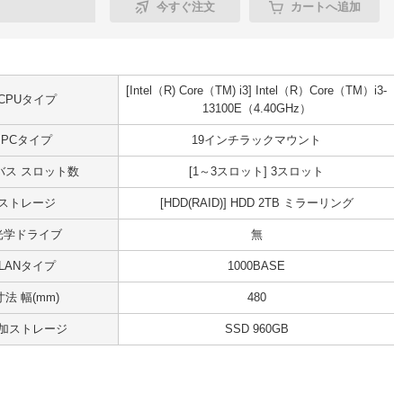
今すぐ注文
カートへ追加
[Intel（R) Core（TM) i3] Intel（R）Core（TM）i3-
CPUタイプ
13100E（4.40GHz）
PCタイプ
19インチラックマウント
Iバス スロット数
[1～3スロット] 3スロット
ストレージ
[HDD(RAID)] HDD 2TB ミラーリング
光学ドライブ
無
LANタイプ
1000BASE
寸法 幅(mm)
480
加ストレージ
SSD 960GB