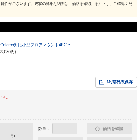
可能性がございます。現状の詳細な納期は「価格を確認」を押下し、ご確認くだ
代Celeron対応小型フロアマウント4PCIe
33,080
円
)
My部品表保存
せん。
数量：
価格を確認
-
円
)