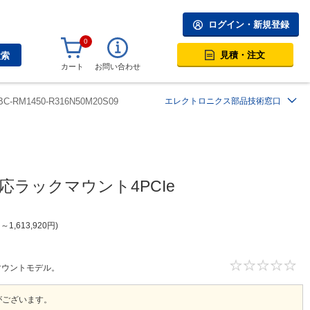
ログイン・新規登録
0
見積・注文
検索
カート
お問い合わせ
BC-RM1450-R316N50M20S09
エレクトロニクス部品技術窓口
n対応ラックマウント4PCIe
円
～
1,613,920
円
ックマウントモデル。
がございます。