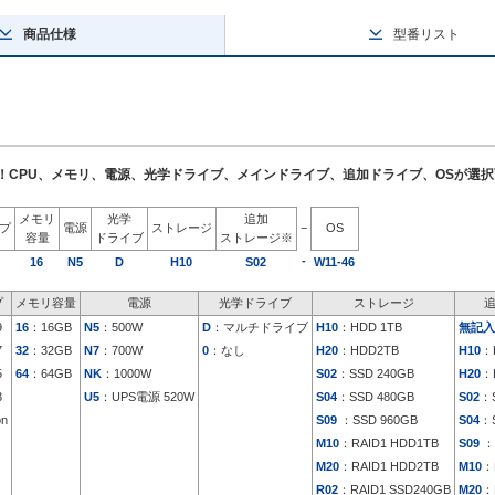
商品仕様
型番リスト
了！CPU、メモリ、電源、光学ドライブ、メインドライブ、追加ドライブ、OSが選
メモリ
光学
追加
イプ
電源
ストレージ
−
OS
容量
ドライブ
ストレージ※
-
16
N5
D
H10
S02
W11-46
プ
メモリ容量
電源
光学ドライブ
ストレージ
9
16
：16GB
N5
：500W
D
：マルチドライブ
H10
：HDD 1TB
無記入
7
32
：32GB
N7
：700W
0
：なし
H20
：HDD2TB
H10
：
5
64
：64GB
NK
：1000W
S02
：SSD 240GB
H20
：
3
U5
：UPS電源 520W
S04
：SSD 480GB
S02
：S
on
S09
：SSD 960GB
S04
：S
M10
：RAID1 HDD1TB
S09
：
M20
：RAID1 HDD2TB
M10
：
R02
：RAID1 SSD240GB
M20
：