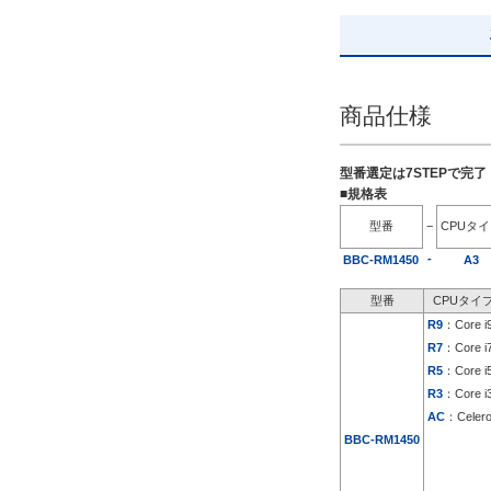
出荷日
すべて
5日以内
商品仕様
型番選定は7STEPで完
■規格表
型番
−
CPUタ
-
BBC-RM1450
A3
型番
CPUタイ
R9
：Core i
R7
：Core i
R5
：Core i
R3
：Core i
AC
：Celer
BBC-RM1450