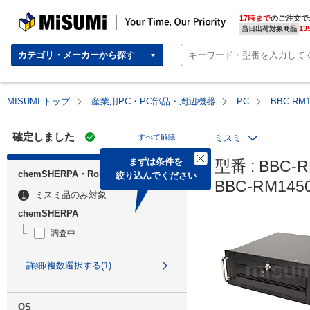
MISUMI | Your Time, Our Priority
17時まで
のご注文で
13
当日出荷対象商品
カテゴリ・メーカーから探す
MISUMI トップ
産業用PC・PC部品・周辺機器
PC
BBC-RM
確定しました
すべて解除
ミスミ
まずは条件を

型番 : BBC-R
chemSHERPA・RoHS
絞り込んでください
BBC-RM14
ミスミ品のみ対象
chemSHERPA
調査中
詳細/複数選択する(1)
OS