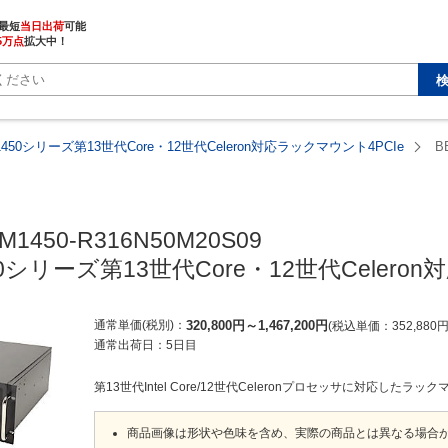
最短
当日出荷
5万点
拡大中！
1450シリーズ第13世代Core・12世代Celeron対応ラックマウント4PCIe
B
M1450-R316N50M20S09

50シリーズ第13世代Core・12世代Celero
通常単価(税別)
320,800
円
～
1,467,200
円
税込単価
352,880
通常出荷日：
5日目
第13世代Intel Core/12世代Celeronプロセッサに対応したラ
商品画像は形状や色味を含め、実際の商品とは異なる場合