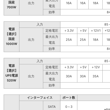
最大出力
国産
出力
16A
16A
18A
1
電流
700W
効率
8
入力
85
電源
定格電圧
＋3.3V
＋5V
＋12V1
+1
【選択】
最大出力
国産
出力
25A
25A
18A
1
電流
1000W
効率
8
入力
85
電源
定格電圧
＋3.3V
＋5V
＋12V
【選択】
最大出力
UPS電源
出力
30A
30A
35A
電流
520W
効率
インターフェイス
ポート数
SATA
0～3
※R