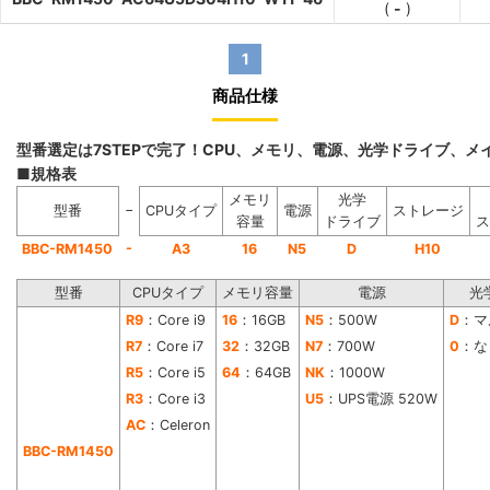
(
-
)
1
商品仕様
型番選定は7STEPで完了！CPU、メモリ、電源、光学ドライブ、
■規格表
メモリ
光学
−
型番
CPUタイプ
電源
ストレージ
容量
ドライブ
ス
-
BBC-RM1450
A3
16
N5
D
H10
型番
CPUタイプ
メモリ容量
電源
光
R9
：Core i9
16
：16GB
N5
：500W
D
：マ
R7
：Core i7
32
：32GB
N7
：700W
0
：な
R5
：Core i5
64
：64GB
NK
：1000W
R3
：Core i3
U5
：UPS電源 520W
AC
：Celeron
BBC-RM1450