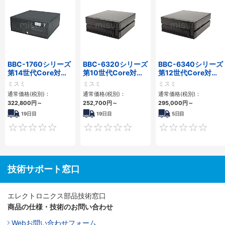
BBC-1760シリーズ
BBC-6320シリーズ
BBC-6340シリーズ
第14世代Core対応
第10世代Core対応
第12世代Core対応
小型フロアマウント
小型フロアマウント
小型フロアマウント
ミスミ
ミスミ
ミスミ
3PCIe
FAPC 2PCI・2PCIe
PC2PCI/2PCIe
通常価格(税別)：
通常価格(税別)：
通常価格(税別)：
322,800
円
～
252,700
円
～
295,000
円
～
19日目
19日目
5日目
0
0
技術サポート窓口
エレクトロニクス部品技術窓口
商品の仕様・技術のお問い合わせ
Webお問い合わせフォーム