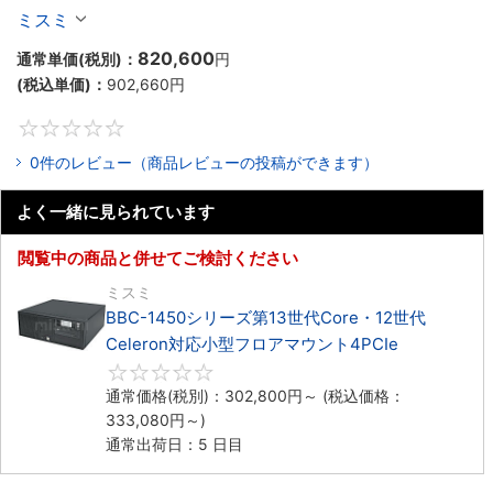
Celeron対応ラックマウント4PCIe
ミスミ
820,600
通常単価(税別)：
円
(税込単価)：
902,660
円
0
0件のレビュー（商品レビューの投稿ができます）
よく一緒に見られています
閲覧中の商品と併せてご検討ください
ミスミ
BBC-1450シリーズ第13世代Core・12世代
Celeron対応小型フロアマウント4PCIe
0
通常価格(税別)：
302,800
円
～
(税込価格：
333,080
円
～)
通常出荷日：5 日目