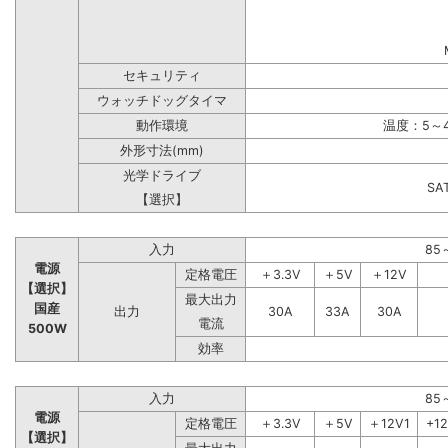
セキュリティ
ウォッチドッグタイマ
動作環境
温度：5～4
外形寸法(mm)
光学ドライブ
S
【選択】
入力
85
電源
定格電圧
＋3.3V
＋5V
＋12V
【選択】
最大出力
国産
出力
30A
33A
30A
電流
500W
効率
入力
85
電源
定格電圧
＋3.3V
＋5V
＋12V1
+1
【選択】