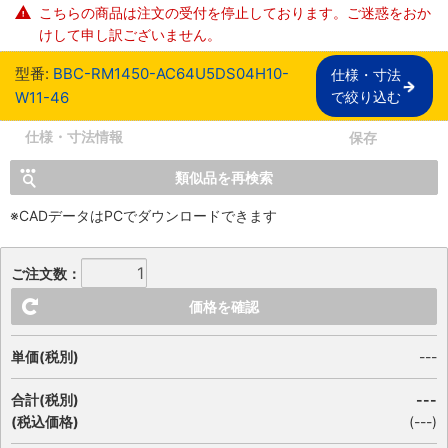
こちらの商品は注文の受付を停止しております。ご迷惑をおか
けして申し訳ございません。
型番:
BBC-RM1450-AC64U5DS04H10-
仕様・寸法

W11-46
で絞り込む
仕様・寸法情報
保存
類似品を再検索
※CADデータはPCでダウンロードできます
ご注文数：
価格を確認
単価(税別)
---
合計(税別)
---
(税込価格)
(
---
)