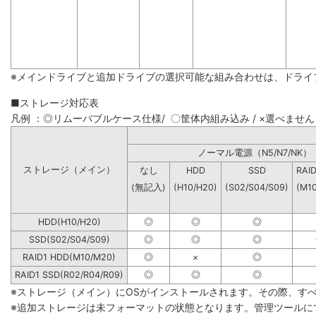
※メインドライブと追加ドライブの選択可能な組み合わせは、ドライ
■ストレージ対応表
凡例 ：◎リムーバブルケース仕様/ 〇筐体内組み込み / ×選べません
ノーマル電源（N5/N7
ストレージ（メイン）
なし
HDD
SSD
RAI
(無記入)
(H10/H20)
(S02/S04/S09)
(M1
HDD(H10/H20)
◎
◎
◎
SSD(S02/S04/S09)
◎
◎
◎
RAID1 HDD(M10/M20)
◎
×
◎
RAID1 SSD(R02/R04/R09)
◎
◎
◎
※ストレージ（メイン）にOSがインストールされます。その際、す
※追加ストレージは未フォーマットの状態となります。管理ツールに