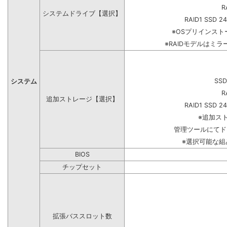
R
システムドライブ【選択】
RAID1 SSD 2
※OSプリインス
※RAIDモデルはミラ
SSD
システム
R
追加ストレージ【選択】
RAID1 SSD 2
※追加ス
管理ツールにてド
※選択可能な
BIOS
チップセット
拡張バススロット数