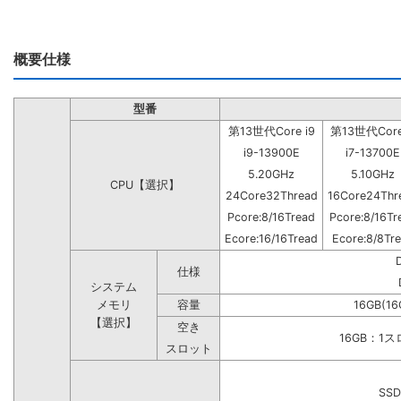
概要仕様
型番
第13世代Core i9
第13世代Core
i9-13900E
i7-13700E
5.20GHz
5.10GHz
CPU【選択】
24Core32Thread
16Core24Thr
Pcore:8/16Tread
Pcore:8/16Tr
Ecore:16/16Tread
Ecore:8/8Tr
仕様
システム
メモリ
容量
16GB(16
【選択】
空き
16GB：1
スロット
SSD