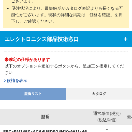
ございます。
受注状況により、最短納期がカタログ表記よりも長くなる可
能性がございます。現状の詳細な納期は「価格を確認」を押
下し、ご確認ください。
エレクトロニクス部品技術窓口
未確定の仕様があります
以下のオプションを追加するボタンから、追加工を指定してくだ
さい
候補を表示
型番リスト
カタログ
通常単価(税別)
型番
最
(税込単価)
-
BBC-RM1450-AC64U5DS04H10-W11-46