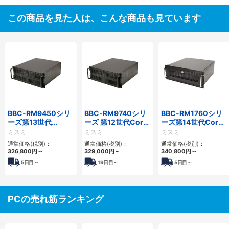
この商品を見た人は、こんな商品も見ています
BBC-RM9450シリ
BBC-RM9740シリ
BBC-RM1760シリ
ーズ第13世代
ーズ 第12世代Core
ーズ第14世代Core
Core・12世代
対応ラックマウント
対応ラックマウント
ミスミ
ミスミ
ミスミ
Celeron対応ラック
FAPC4PCI・3PCIe
3PCIe
通常価格(税別)：
通常価格(税別)：
通常価格(税別)：
マウント4PCIe
326,800
円
～
329,000
円
～
340,800
円
～
5
日目～
19
日目～
5
日目～
PCの売れ筋ランキング