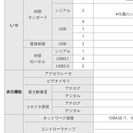
シリアル
2
内部
※付属の
オンボード
4
I／O
USB
1
1
筐体前面
USB
2
シリアル
1
外部
USB3.1
4
IOパネル
USB2.0
2
アクセラレータ
ビデオメモリ
アナログ
表示機能
最大解像度
デジタル
アナログ
コネクタ形状
デジタル
ネットワーク規格
10BASE-T、1
コントローラチップ