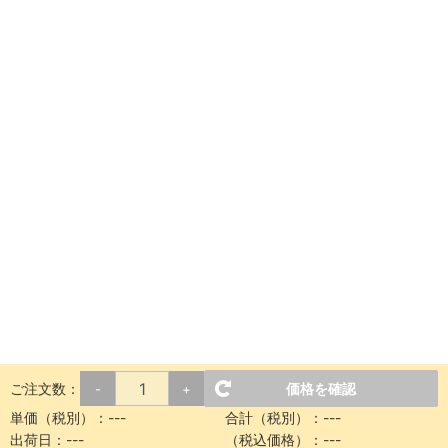
ご注文数：
価格を確認
-
+
単価（税別）：
---
合計（税別）：
---
出荷日：
---
（税込価格）：
---