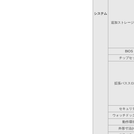
システム
追加ストレージ
BIOS
チップセ
拡張バススロ
セキュリ
ウォッチドッ
動作環
外形寸法(