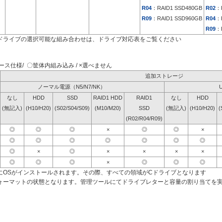
R04
：RAID1 SSD480GB
R02
：
R09
：RAID1 SSD960GB
R04
：
R09
：
ドライブの選択可能な組み合わせは、ドライブ対応表をご覧ください
ス仕様/ 〇筐体内組み込み / ×選べません
追加ストレージ
ノーマル電源（N5/N7/NK）
なし
HDD
SSD
RAID1 HDD
RAID1
なし
HDD
(無記入)
(H10/H20)
(S02/S04/S09)
(M10/M20)
SSD
(無記入)
(H10/H20)
(
(R02/R04/R09)
◎
◎
◎
×
◎
◎
×
◎
◎
◎
◎
◎
◎
◎
◎
×
◎
×
×
×
×
◎
◎
◎
×
◎
◎
◎
にOSがインストールされます。その際、すべての領域がCドライブとなります
ォーマットの状態となります。管理ツールにてドライブレターと容量の割り当てを