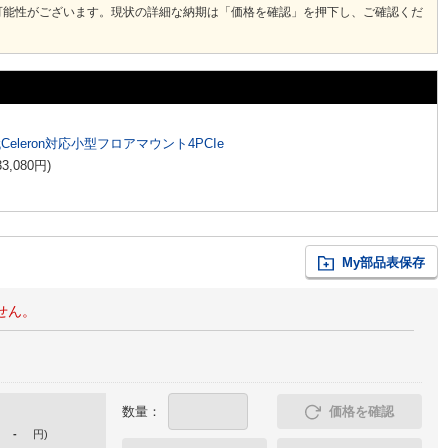
可能性がございます。現状の詳細な納期は「価格を確認」を押下し、ご確認くだ
代Celeron対応小型フロアマウント4PCIe
33,080
円
)
My部品表保存
せん。
数量：
価格を確認
-
円
)