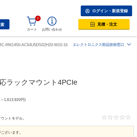
ログイン・新規登録
0
見積・注文
検索
カート
お問い合わせ
BC-RM1450-AC64U5DS02H20-W10-16
エレクトロニクス部品技術窓口
n対応ラックマウント4PCIe
円
～
1,613,920
円
ックマウントモデル。
がございます。