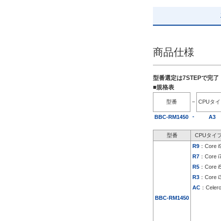
HDD 2TB
解除
商品仕様
出荷日
すべて
型番選定は7STEPで完
19日以内
■規格表
型番
−
CPUタ
-
BBC-RM1450
A3
型番
CPUタイ
R9
：Core i
R7
：Core i
R5
：Core i
R3
：Core i
AC
：Celer
BBC-RM1450