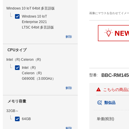
Windows 10 IoT 64bit 多言語版
画像にマウスを合わせてイメ
Windows 10 IoT
Enterprise 2021
LTSC 64bit 多言語版
解除
CPUタイプ
Intel（R) Celeron（R)
Intel（R)
Celeron（R)
BBC-RM145
型番
:
G6900E（3.00GHz）
解除
こちらの商品
メモリ容量
類似品
32GB～
単価(税別)
64GB
解除