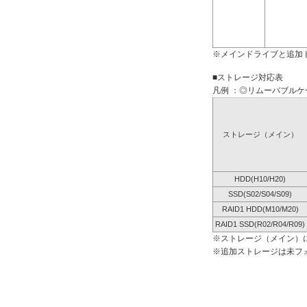
※メインドライブと追加
■ストレージ対応表
凡例 ：◎リムーバブルケー
ストレージ（メイン）
HDD(H10/H20)
SSD(S02/S04/S09)
RAID1 HDD(M10/M20)
RAID1 SSD(R02/R04/R09)
※ストレージ（メイン）
※追加ストレージは未フ