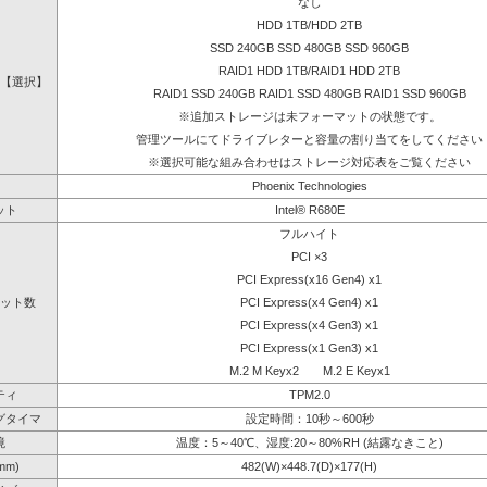
なし
HDD 1TB/HDD 2TB
SSD 240GB SSD 480GB SSD 960GB
RAID1 HDD 1TB/RAID1 HDD 2TB
【選択】
RAID1 SSD 240GB RAID1 SSD 480GB RAID1 SSD 960GB
※追加ストレージは未フォーマットの状態です。
管理ツールにてドライブレターと容量の割り当てをしてください
※選択可能な組み合わせはストレージ対応表をご覧ください
Phoenix Technologies
ット
Intel® R680E
フルハイト
PCI ×3
PCI Express(x16 Gen4) x1
ット数
PCI Express(x4 Gen4) x1
PCI Express(x4 Gen3) x1
PCI Express(x1 Gen3) x1
M.2 M Keyx2 M.2 E Keyx1
ティ
TPM2.0
グタイマ
設定時間：10秒～600秒
境
温度：5～40℃、湿度:20～80%RH (結露なきこと)
mm)
482(W)×448.7(D)×177(H)