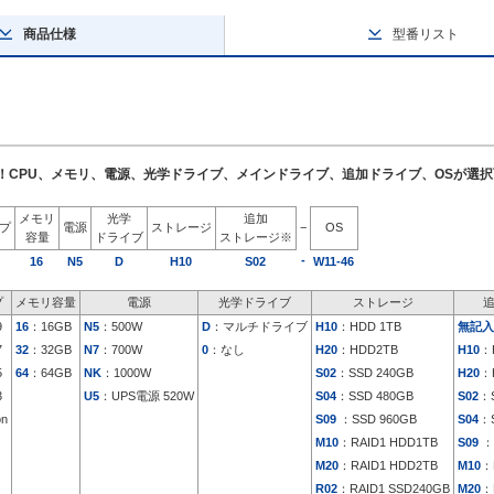
商品仕様
型番リスト
了！CPU、メモリ、電源、光学ドライブ、メインドライブ、追加ドライブ、OSが選
メモリ
光学
追加
イプ
電源
ストレージ
−
OS
容量
ドライブ
ストレージ※
-
16
N5
D
H10
S02
W11-46
プ
メモリ容量
電源
光学ドライブ
ストレージ
9
16
：16GB
N5
：500W
D
：マルチドライブ
H10
：HDD 1TB
無記入
7
32
：32GB
N7
：700W
0
：なし
H20
：HDD2TB
H10
：
5
64
：64GB
NK
：1000W
S02
：SSD 240GB
H20
：
3
U5
：UPS電源 520W
S04
：SSD 480GB
S02
：S
on
S09
：SSD 960GB
S04
：S
M10
：RAID1 HDD1TB
S09
：
M20
：RAID1 HDD2TB
M10
：
R02
：RAID1 SSD240GB
M20
：