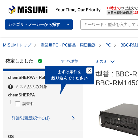
MISUMI | Your Time, Our Priority
17時まで
のご注文で
13
当日出荷対象商品
カテゴリ・メーカーから探す
MISUMI トップ
産業用PC・PC部品・周辺機器
PC
BBC-RM
確定しました
すべて解除
ミスミ
まずは条件を

型番 : BBC-R
chemSHERPA・RoHS
絞り込んでください
BBC-RM14
ミスミ品のみ対象
chemSHERPA
調査中
詳細/複数選択する(1)
OS