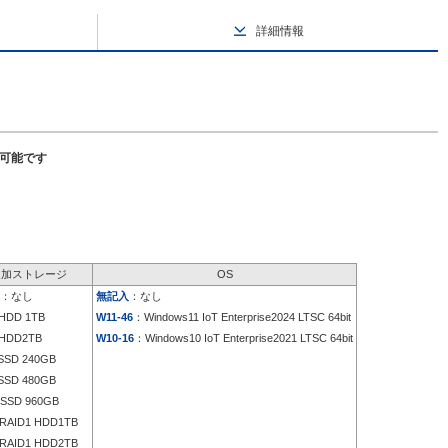
詳細情報
択可能です
追加ストレージ
OS
：なし
無記入
：なし
HDD 1TB
W11-46
：Windows11 IoT Enterprise2024 LTSC 64bit
HDD2TB
W10-16
：Windows10 IoT Enterprise2021 LTSC 64bit
SD 240GB
SD 480GB
SSD 960GB
RAID1 HDD1TB
RAID1 HDD2TB