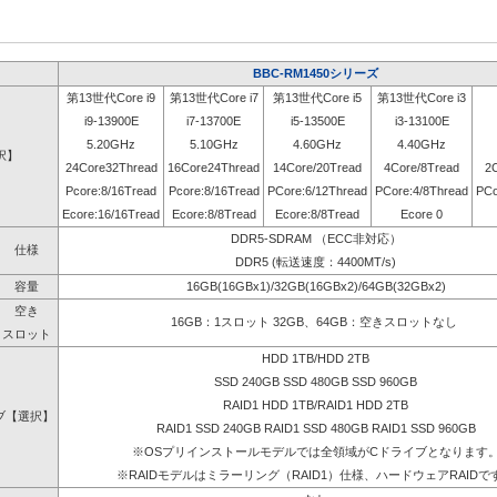
BBC-RM1450シリーズ
第13世代Core i9
第13世代Core i7
第13世代Core i5
第13世代Core i3
i9-13900E
i7-13700E
i5-13500E
i3-13100E
5.20GHz
5.10GHz
4.60GHz
4.40GHz
択】
24Core32Thread
16Core24Thread
14Core/20Tread
4Core/8Tread
2
Pcore:8/16Tread
Pcore:8/16Tread
PCore:6/12Thread
PCore:4/8Thread
PCo
Ecore:16/16Tread
Ecore:8/8Tread
Ecore:8/8Tread
Ecore 0
DDR5-SDRAM （ECC非対応）
仕様
DDR5 (転送速度：4400MT/s)
容量
16GB(16GBx1)/32GB(16GBx2)/64GB(32GBx2)
空き
16GB：1スロット 32GB、64GB：空きスロットなし
スロット
HDD 1TB/HDD 2TB
SSD 240GB SSD 480GB SSD 960GB
RAID1 HDD 1TB/RAID1 HDD 2TB
ブ【選択】
RAID1 SSD 240GB RAID1 SSD 480GB RAID1 SSD 960GB
※OSプリインストールモデルでは全領域がCドライブとなります
※RAIDモデルはミラーリング（RAID1）仕様、ハードウェアRAIDで