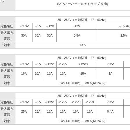
イブ
SATAスーパーマルチドライブ 有/無
】
85～264V（自動切替・47～63Hz）
定格電圧
＋3.3V
＋5V
＋12V
-12V
＋5Vsb
最大出力
30A
33A
30A
0.5A
2.5A
電流
効率
73%
85～264V（自動切替・47～63Hz）
定格電圧
＋3.3V
＋5V
＋12V1
+12V2
+12V3
-12V
最大出力
16A
16A
18A
18A
18A
1A
電流
効率
84%(AC100V）、88%(AC240V)
85～264V（自動切替・47～63Hz）
定格電圧
＋3.3V
＋5V
＋12V1
+12V2
+12V3
+12V4
-12V
最大出力
25A
25A
18A
18A
18A
18A
0.4A
電流
効率
84%(AC100V）、88%(AC240V)