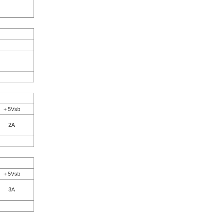
＋5Vsb
2A
＋5Vsb
3A