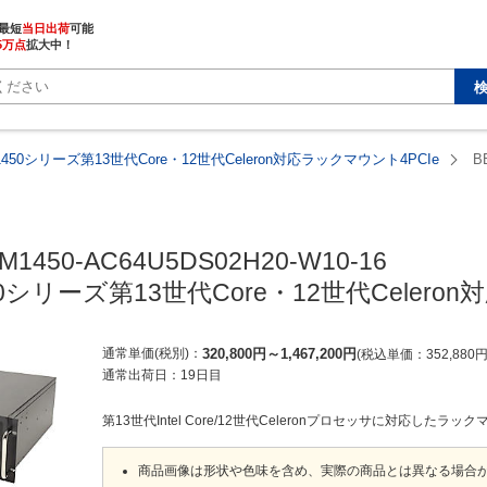
最短
当日出荷
5万点
拡大中！
1450シリーズ第13世代Core・12世代Celeron対応ラックマウント4PCIe
B
M1450-AC64U5DS02H20-W10-16

50シリーズ第13世代Core・12世代Celero
通常単価(税別)
320,800
円
～
1,467,200
円
税込単価
352,880
通常出荷日：
19日目
第13世代Intel Core/12世代Celeronプロセッサに対応したラ
商品画像は形状や色味を含め、実際の商品とは異なる場合