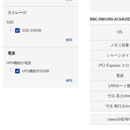
ストレージ
BBC-RM1450-AC64
SSD
SSD 240GB
OS
解除
メモリ容量
電源
シャーシタイ
UPS機能付電源
PCI Express 
UPS機能付520W
電源
解除
LANポート
光学ドライブ
寸法 高さ(mm
DVDマルチ
寸法 奥行き(m
解除
chemSHERP
追加ストレージ