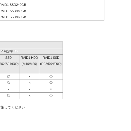
RAID1 SSD240GB
RAID1 SSD480GB
RAID1 SSD960GB
UPS電源(U5)
SSD
RAID1 HDD
RAID1 SSD
S02/S04/S09)
(M10/M20)
(R02/R04/R09)
◎
×
◎
◎
×
◎
×
×
×
◎
×
◎
実施してください