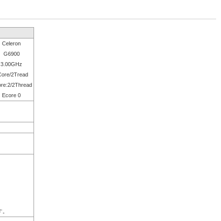
Celeron
G6900
3.00GHz
Core/2Tread
re:2/2Thread
Ecore 0
。
す。