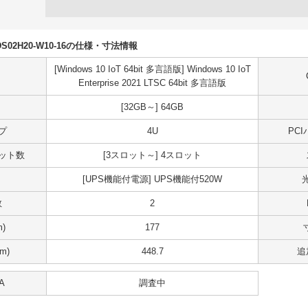
U5DS02H20-W10-16の仕様・寸法情報
[Windows 10 IoT 64bit 多言語版] Windows 10 IoT
Enterprise 2021 LTSC 64bit 多言語版
[32GB～] 64GB
プ
4U
PC
スロット数
[3スロット～] 4スロット
[UPS機能付電源] UPS機能付520W
数
2
)
177
m)
448.7
追
A
調査中