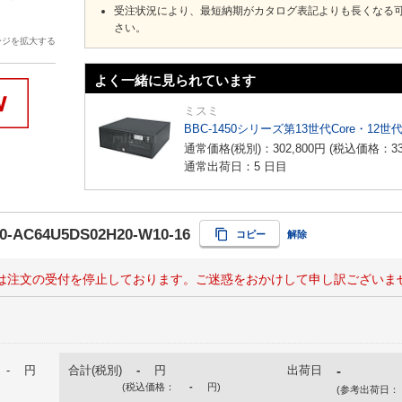
受注状況により、最短納期がカタログ表記よりも長くなる
さい。
ージを拡大する
よく一緒に見られています
ミスミ
BBC-1450シリーズ第13世代Core・12世
通常価格(税別)：
302,800
円
(税込価格：
3
通常出荷日：5 日目
0-AC64U5DS02H20-W10-16
コピー
解除
は注文の受付を停止しております。ご迷惑をおかけして申し訳ございま
-
円
合計(税別)
-
円
出荷日
-
(税込価格：
-
円
)
(参考出荷日：