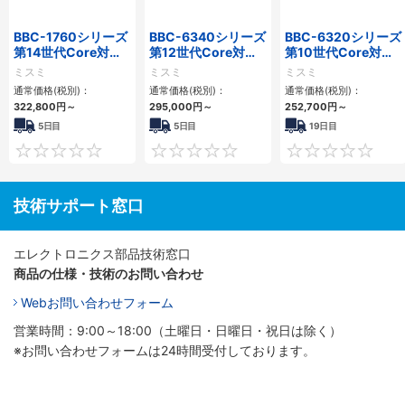
BBC-1760シリーズ
BBC-6340シリーズ
BBC-6320シリーズ
第14世代Core対応
第12世代Core対応
第10世代Core対応
小型フロアマウント
小型フロアマウント
小型フロアマウント
ミスミ
ミスミ
ミスミ
3PCIe
PC2PCI/2PCIe
FAPC 2PCI・2PCIe
通常価格(税別)：
通常価格(税別)：
通常価格(税別)：
322,800
円
～
295,000
円
～
252,700
円
～
5日目
5日目
19日目
0
0
技術サポート窓口
エレクトロニクス部品技術窓口
商品の仕様・技術のお問い合わせ
Webお問い合わせフォーム
営業時間：9:00～18:00（土曜日・日曜日・祝日は除く）
※お問い合わせフォームは24時間受付しております。