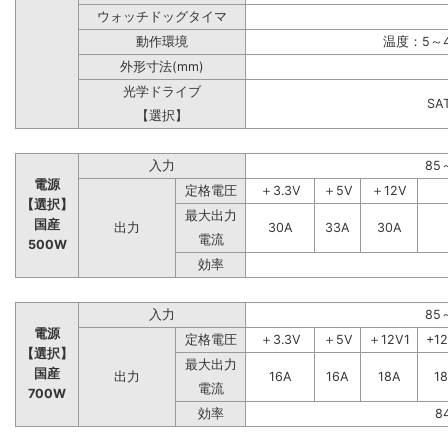
ウォッチドッグタイマ
動作環境
温度：5～4
外形寸法(mm)
光学ドライブ
S
【選択】
入力
85
電源
定格電圧
＋3.3V
＋5V
＋12V
【選択】
最大出力
国産
出力
30A
33A
30A
電流
500W
効率
入力
85
電源
定格電圧
＋3.3V
＋5V
＋12V1
+1
【選択】
最大出力
国産
出力
16A
16A
18A
1
電流
700W
効率
8