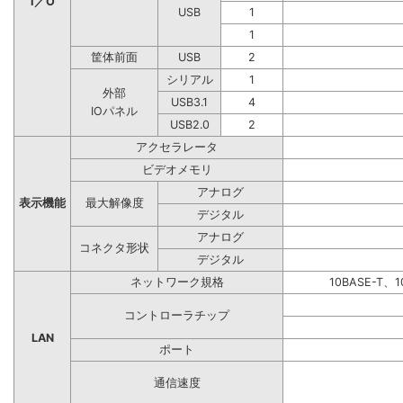
I／O
USB
1
1
筐体前面
USB
2
シリアル
1
外部
USB3.1
4
IOパネル
USB2.0
2
アクセラレータ
ビデオメモリ
アナログ
表示機能
最大解像度
デジタル
アナログ
コネクタ形状
デジタル
ネットワーク規格
10BASE-T、1
コントローラチップ
LAN
ポート
通信速度