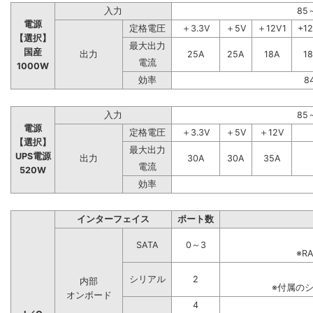
入力
85
電源
定格電圧
＋3.3V
＋5V
＋12V1
+1
【選択】
最大出力
国産
出力
25A
25A
18A
1
電流
1000W
効率
8
入力
85
電源
定格電圧
＋3.3V
＋5V
＋12V
【選択】
最大出力
UPS電源
出力
30A
30A
35A
電流
520W
効率
インターフェイス
ポート数
SATA
0～3
※R
シリアル
2
内部
※付属の
オンボード
4