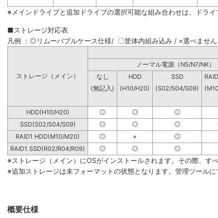
※メインドライブと追加ドライブの選択可能な組み合わせは、ドライ
■ストレージ対応表
凡例 ：◎リムーバブルケース仕様/ 〇筐体内組み込み / ×選べません
ノーマル電源（N5/N7
ストレージ（メイン）
なし
HDD
SSD
RAI
(無記入)
(H10/H20)
(S02/S04/S09)
(M1
HDD(H10/H20)
◎
◎
◎
SSD(S02/S04/S09)
◎
◎
◎
RAID1 HDD(M10/M20)
◎
×
◎
RAID1 SSD(R02/R04/R09)
◎
◎
◎
※ストレージ（メイン）にOSがインストールされます。その際、す
※追加ストレージは未フォーマットの状態となります。管理ツールに
概要仕様