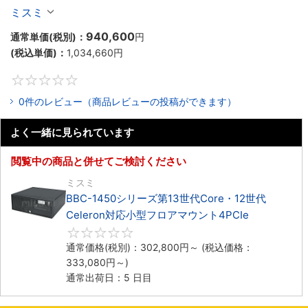
Celeron対応ラックマウント4PCIe
ミスミ
940,600
通常単価(税別)：
円
(税込単価)：
1,034,660
円
0
0件のレビュー（商品レビューの投稿ができます）
よく一緒に見られています
閲覧中の商品と併せてご検討ください
ミスミ
BBC-1450シリーズ第13世代Core・12世代
Celeron対応小型フロアマウント4PCIe
0
通常価格(税別)：
302,800
円
～
(税込価格：
333,080
円
～)
通常出荷日：5 日目