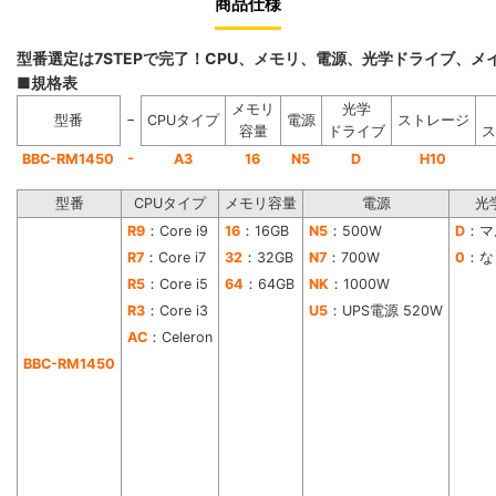
商品仕様
型番選定は7STEPで完了！CPU、メモリ、電源、光学ドライブ、
■規格表
メモリ
光学
−
型番
CPUタイプ
電源
ストレージ
容量
ドライブ
ス
-
BBC-RM1450
A3
16
N5
D
H10
型番
CPUタイプ
メモリ容量
電源
光
R9
：Core i9
16
：16GB
N5
：500W
D
：マ
R7
：Core i7
32
：32GB
N7
：700W
0
：な
R5
：Core i5
64
：64GB
NK
：1000W
R3
：Core i3
U5
：UPS電源 520W
AC
：Celeron
BBC-RM1450