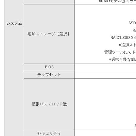
※RAIDモデルはミラ
SSD
システム
R
追加ストレージ【選択】
RAID1 SSD 2
※追加ス
管理ツールにてド
※選択可能な
BIOS
チップセット
拡張バススロット数
セキュリティ