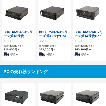
BBC-RM9450シリ
BBC-RM9740シリ
BBC-RM1760シリ
ーズ第13世代
ーズ 第12世代Core
ーズ第14世代Core
Core・12世代
対応ラックマウント
対応ラックマウント
ミスミ
ミスミ
ミスミ
Celeron対応ラック
FAPC4PCI・3PCIe
3PCIe
通常価格(税別)：
通常価格(税別)：
通常価格(税別)：
マウント4PCIe
326,800
円
～
329,000
円
～
340,800
円
～
5
日目～
19
日目～
5
日目～
PCの売れ筋ランキング