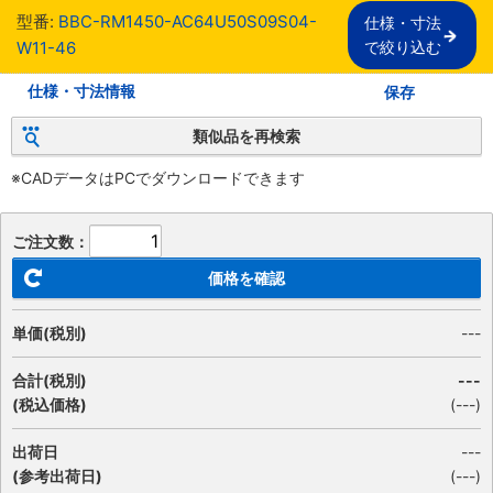
型番:
BBC-RM1450-AC64U50S09S04-
仕様・寸法

W11-46
で絞り込む
仕様・寸法情報
保存
類似品を再検索
※CADデータはPCでダウンロードできます
ご注文数：
価格を確認
単価(税別)
---
合計(税別)
---
(税込価格)
(
---
)
出荷日
---
(参考出荷日)
(---)