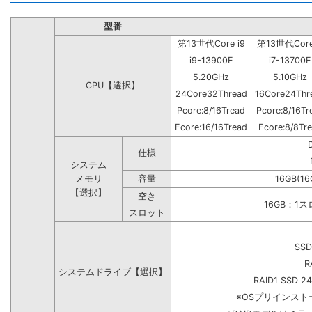
型番
第13世代Core i9
第13世代Core
i9-13900E
i7-13700E
5.20GHz
5.10GHz
CPU【選択】
24Core32Thread
16Core24Thr
Pcore:8/16Tread
Pcore:8/16Tr
Ecore:16/16Tread
Ecore:8/8Tr
仕様
システム
メモリ
容量
16GB(16
【選択】
空き
16GB：1
スロット
SSD
R
システムドライブ【選択】
RAID1 SSD 2
※OSプリインス