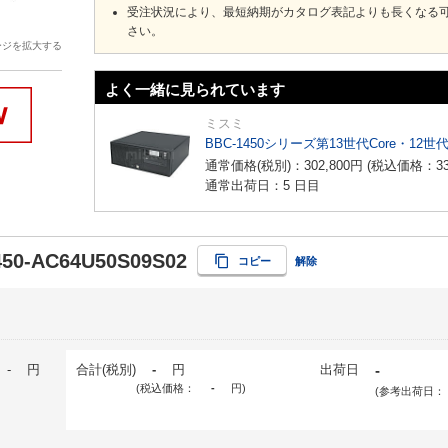
受注状況により、最短納期がカタログ表記よりも長くなる
さい。
ージを拡大する
よく一緒に見られています
ミスミ
BBC-1450シリーズ第13世代Core・12世
通常価格(税別)：
302,800
円
(税込価格：
3
通常出荷日：5 日目
50-AC64U50S09S02
コピー
解除
-
円
合計(税別)
-
円
出荷日
-
(税込価格：
-
円
)
(参考出荷日：