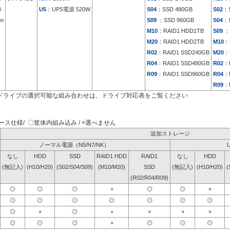
3
U5
：UPS電源 520W
S04
：SSD 480GB
S02
：S
on
S09
：SSD 960GB
S04
：S
M10
：RAID1 HDD1TB
S09
：
M20
：RAID1 HDD2TB
M10
：
R02
：RAID1 SSD240GB
M20
：
R04
：RAID1 SSD480GB
R02
：
R09
：RAID1 SSD960GB
R04
：
R09
：
ドライブの選択可能な組み合わせは、ドライブ対応表をご覧ください
ス仕様/ 〇筐体内組み込み / ×選べません
追加ストレージ
ノーマル電源（N5/N7/NK）
なし
HDD
SSD
RAID1 HDD
RAID1
なし
HDD
(無記入)
(H10/H20)
(S02/S04/S09)
(M10/M20)
SSD
(無記入)
(H10/H20)
(
(R02/R04/R09)
◎
◎
◎
×
◎
◎
×
◎
◎
◎
◎
◎
◎
◎
◎
×
◎
×
×
×
×
◎
◎
◎
×
◎
◎
◎