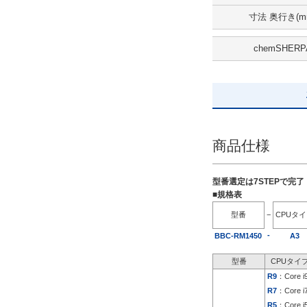
寸法 奥行き(m
出荷日
chemSHERP
すべて
5日以内
商品仕様
型番選定は7STEPで完
■規格表
型番
−
CPUタ
-
BBC-RM1450
A3
型番
CPUタイ
R9
：Core i
R7
：Core i
R5
：Core i