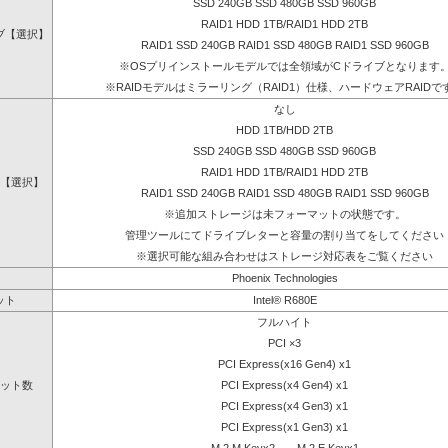
SSD 240GB SSD 480GB SSD 960GB
RAID1 HDD 1TB/RAID1 HDD 2TB
ブ【選択】
RAID1 SSD 240GB RAID1 SSD 480GB RAID1 SSD 960GB
※OSプリインストールモデルでは全領域がCドライブとなります
※RAIDモデルはミラーリング（RAID1）仕様、ハードウェアRAIDで
なし
HDD 1TB/HDD 2TB
SSD 240GB SSD 480GB SSD 960GB
RAID1 HDD 1TB/RAID1 HDD 2TB
【選択】
RAID1 SSD 240GB RAID1 SSD 480GB RAID1 SSD 960GB
※追加ストレージは未フォーマットの状態です。
管理ツールにてドライブレターと容量の割り当てをしてください
※選択可能な組み合わせはストレージ対応表をご覧ください
Phoenix Technologies
ット
Intel® R680E
フルハイト
PCI ×3
PCI Express(x16 Gen4) x1
ット数
PCI Express(x4 Gen4) x1
PCI Express(x4 Gen3) x1
PCI Express(x1 Gen3) x1