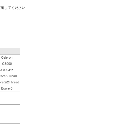
実施してください
Celeron
G6900
3.00GHz
Core/2Tread
re:2/2Thread
Ecore 0