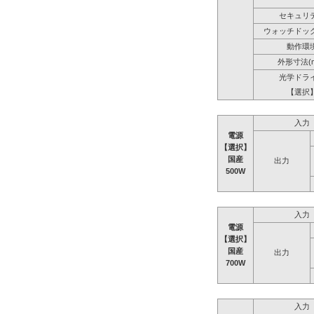
セキュリ
ウォッチドッ
動作環
外形寸法(
光学ドラ
【選択
入力
電源
【選択】
国産
出力
500W
入力
電源
【選択】
国産
出力
700W
入力