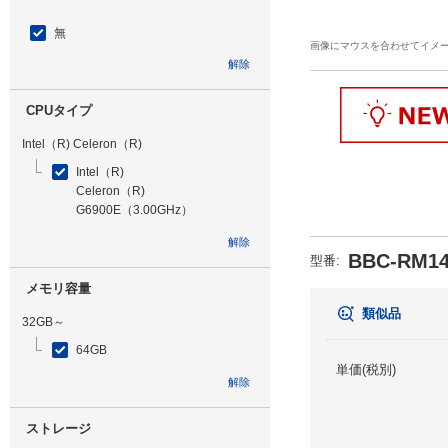
無
画像にマウスを合わせてイメ
解除
CPUタイプ
Intel（R) Celeron（R)
Intel（R)
Celeron（R)
G6900E（3.00GHz）
解除
BBC-RM14
型番
:
メモリ容量
類似品
32GB～
64GB
単価(税別)
解除
ストレージ