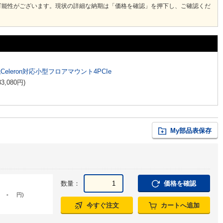
可能性がございます。現状の詳細な納期は「価格を確認」を押下し、ご確認くだ
代Celeron対応小型フロアマウント4PCIe
33,080
円
)
My部品表保存
数量：
価格を確認
-
円
)
今すぐ注文
カートへ追加