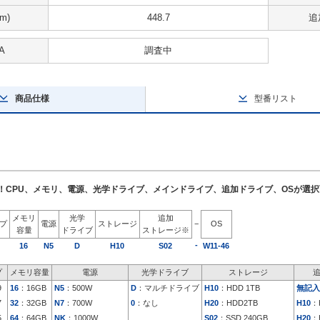
m)
448.7
追
A
調査中
商品仕様
型番リスト
了！CPU、メモリ、電源、光学ドライブ、メインドライブ、追加ドライブ、OSが選
メモリ
光学
追加
イプ
電源
ストレージ
−
OS
容量
ドライブ
ストレージ※
-
16
N5
D
H10
S02
W11-46
プ
メモリ容量
電源
光学ドライブ
ストレージ
9
16
：16GB
N5
：500W
D
：マルチドライブ
H10
：HDD 1TB
無記入
7
32
：32GB
N7
：700W
0
：なし
H20
：HDD2TB
H10
：
5
64
：64GB
NK
：1000W
S02
：SSD 240GB
H20
：