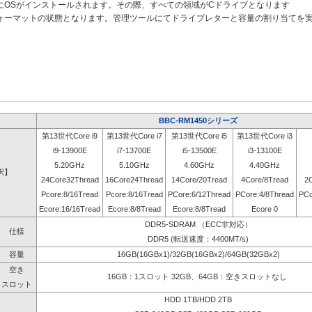
にOSがインストールされます。その際、すべての領域がCドライブとなります
ォーマットの状態となります。管理ツールにてドライブレターと容量の割り当てを
BBC-RM1450シリーズ
第13世代Core i9
第13世代Core i7
第13世代Core i5
第13世代Core i3
i9-13900E
i7-13700E
i5-13500E
i3-13100E
5.20GHz
5.10GHz
4.60GHz
4.40GHz
択】
24Core32Thread
16Core24Thread
14Core/20Tread
4Core/8Tread
2
Pcore:8/16Tread
Pcore:8/16Tread
PCore:6/12Thread
PCore:4/8Thread
PCo
Ecore:16/16Tread
Ecore:8/8Tread
Ecore:8/8Tread
Ecore 0
DDR5-SDRAM （ECC非対応）
仕様
DDR5 (転送速度：4400MT/s)
容量
16GB(16GBx1)/32GB(16GBx2)/64GB(32GBx2)
空き
16GB：1スロット 32GB、64GB：空きスロットなし
スロット
HDD 1TB/HDD 2TB