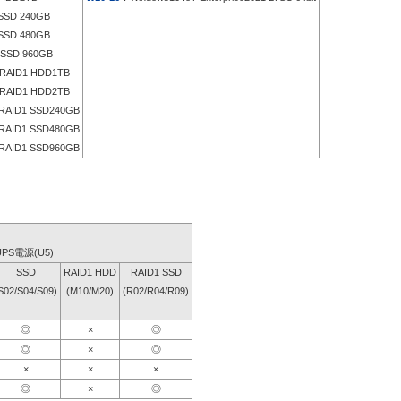
SD 240GB
SD 480GB
SSD 960GB
RAID1 HDD1TB
RAID1 HDD2TB
RAID1 SSD240GB
RAID1 SSD480GB
RAID1 SSD960GB
UPS電源(U5)
SSD
RAID1 HDD
RAID1 SSD
S02/S04/S09)
(M10/M20)
(R02/R04/R09)
◎
×
◎
◎
×
◎
×
×
×
◎
×
◎