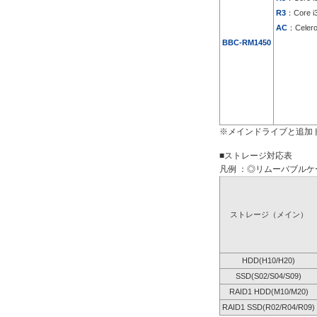
R3
：Core i
AC
：Celer
BBC-RM1450
※メインドライブと追加
■ストレージ対応表
凡例 ：◎リムーバブルケー
ストレージ（メイン）
HDD(H10/H20)
SSD(S02/S04/S09)
RAID1 HDD(M10/M20)
RAID1 SSD(R02/R04/R09)