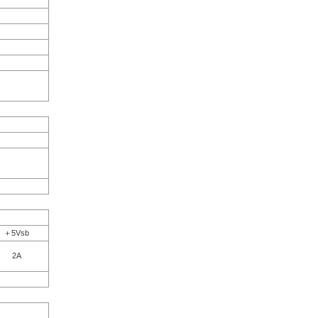
＋5Vsb
2A