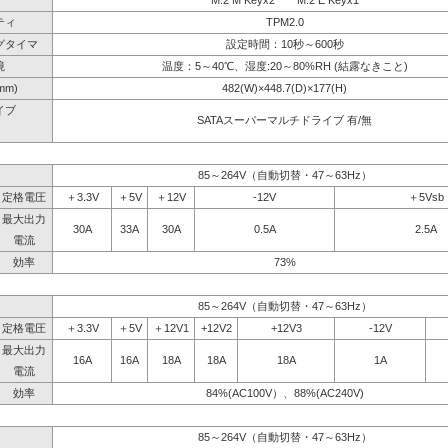
M.2 M Keyx2 M.2 E Keyx1
ティ
TPM2.0
グタイマ
設定時間：10秒～600秒
境
温度：5～40℃、湿度:20～80%RH (結露なきこと)
mm)
482(W)×448.7(D)×177(H)
イブ
SATAスーパーマルチドライブ 有/無
】
85～264V（自動切替・47～63Hz）
定格電圧
＋3.3V
＋5V
＋12V
-12V
＋5Vsb
最大出力
30A
33A
30A
0.5A
2.5A
電流
効率
73%
85～264V（自動切替・47～63Hz）
定格電圧
＋3.3V
＋5V
＋12V1
+12V2
+12V3
-12V
最大出力
16A
16A
18A
18A
18A
1A
電流
効率
84%(AC100V）、88%(AC240V)
85～264V（自動切替・47～63Hz）