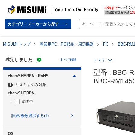
MISUMI | Your Time, Our Priority
17時まで
のご注文で
13
当日出荷対象商品
カテゴリ・メーカーから探す
MISUMI トップ
産業用PC・PC部品・周辺機器
PC
BBC-RM
確定しました
すべて解除
ミスミ
型番 : BBC-R
chemSHERPA・RoHS
BBC-RM14
ミスミ品のみ対象
chemSHERPA
調査中
詳細/複数選択する(1)
OS