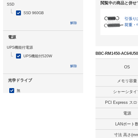
閲覧中の商品と併せ
SSD
SSD 960GB
引張り
解除
荷重・
電源
UPS機能付電源
BBC-RM1450-AC64
UPS機能付520W
解除
OS
光学ドライブ
メモリ容量
無
シャーシタイ
解除
PCI Express 
電源
追加ストレージ
LANポート
SSD 240GB
寸法 高さ(mm
解除