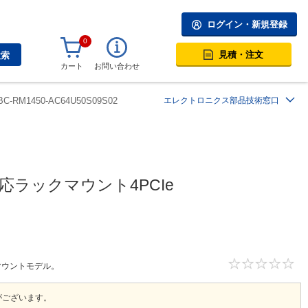
ログイン・新規登録
0
見積・注文
検索
カート
お問い合わせ
BC-RM1450-AC64U50S09S02
エレクトロニクス部品技術窓口
n対応ラックマウント4PCIe
ックマウントモデル。
がございます。