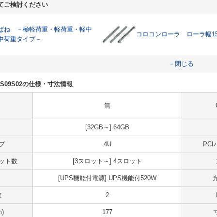
てご検討ください
ばね －極軽荷重・軽荷重・軽中
コロコンローラ ローラ幅1
中荷重タイプ－
－閉じる
U50S09S02の仕様・寸法情報
無
[32GB～] 64GB
プ
4U
PC
スロット数
[3スロット～] 4スロット
[UPS機能付電源] UPS機能付520W
数
2
)
177