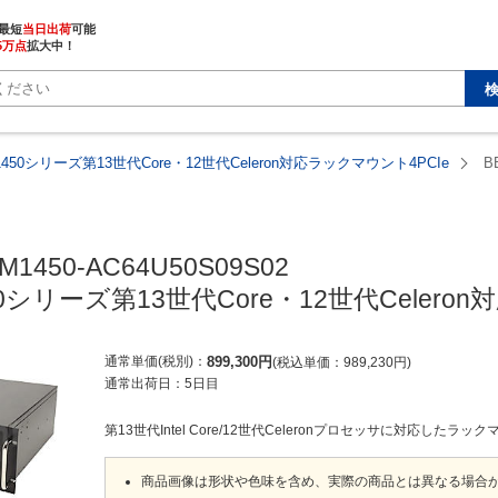
最短
当日出荷
5万点
拡大中！
1450シリーズ第13世代Core・12世代Celeron対応ラックマウント4PCIe
B
M1450-AC64U50S09S02

50シリーズ第13世代Core・12世代Celero
通常単価(税別)
899,300
円
税込単価
989,230
円
通常出荷日：
5日目
第13世代Intel Core/12世代Celeronプロセッサに対応したラ
商品画像は形状や色味を含め、実際の商品とは異なる場合