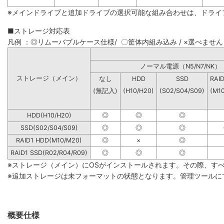
※メインドライブと追加ドライブの選択可能な組み合わせは、ドライ
■ストレージ対応表
凡例 ：◎リムーバブルケース仕様/ 〇筐体内組み込み / ×選べません
ノーマル電源（N5/N7
ストレージ（メイン）
なし
HDD
SSD
RAI
(無記入)
(H10/H20)
(S02/S04/S09)
(M1
HDD(H10/H20)
◎
◎
◎
SSD(S02/S04/S09)
◎
◎
◎
RAID1 HDD(M10/M20)
◎
×
◎
RAID1 SSD(R02/R04/R09)
◎
◎
◎
※ストレージ（メイン）にOSがインストールされます。その際、す
※追加ストレージは未フォーマットの状態となります。管理ツールに
概要仕様