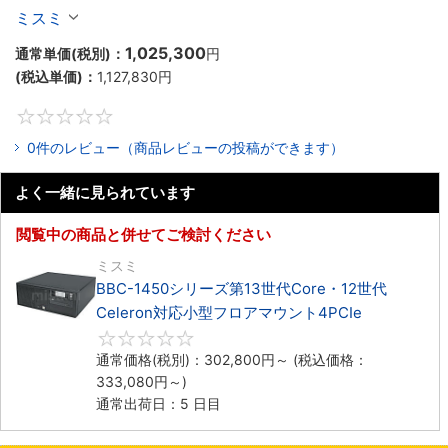
Celeron対応ラックマウント4PCIe
ミスミ
1,025,300
通常単価(税別)：
円
(税込単価)：
1,127,830
円
0
0件のレビュー（商品レビューの投稿ができます）
よく一緒に見られています
閲覧中の商品と併せてご検討ください
ミスミ
BBC-1450シリーズ第13世代Core・12世代
Celeron対応小型フロアマウント4PCIe
0
通常価格(税別)：
302,800
円
～
(税込価格：
333,080
円
～)
通常出荷日：5 日目