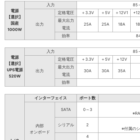
入力
85
電源
定格電圧
＋3.3V
＋5V
＋12V1
+1
【選択】
最大出力
国産
出力
25A
25A
18A
1
電流
1000W
効率
8
入力
85
電源
定格電圧
＋3.3V
＋5V
＋12V
【選択】
最大出力
UPS電源
出力
30A
30A
35A
電流
520W
効率
インターフェイス
ポート数
SATA
0～3
※R
シリアル
2
内部
※付属の
オンボード
4