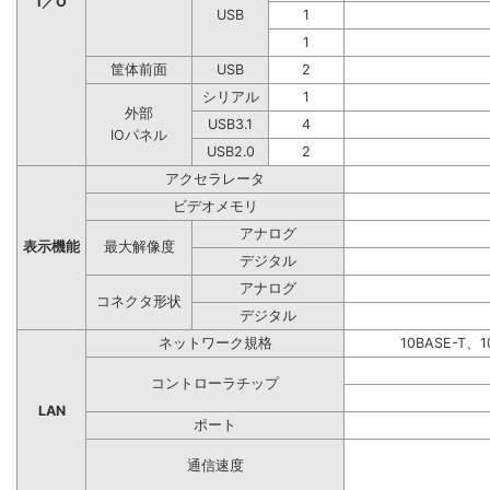
I／O
USB
1
1
筐体前面
USB
2
シリアル
1
外部
USB3.1
4
IOパネル
USB2.0
2
アクセラレータ
ビデオメモリ
アナログ
表示機能
最大解像度
デジタル
アナログ
コネクタ形状
デジタル
ネットワーク規格
10BASE-T、1
コントローラチップ
LAN
ポート
通信速度