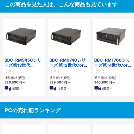
この商品を見た人は、こんな商品も見ています
BBC-RM9450シリ
BBC-RM9740シリ
BBC-RM1760シリ
ーズ第13世代
ーズ 第12世代Core
ーズ第14世代Core
Core・12世代
対応ラックマウント
対応ラックマウント
ミスミ
ミスミ
ミスミ
Celeron対応ラック
FAPC4PCI・3PCIe
3PCIe
通常価格(税別)：
通常価格(税別)：
通常価格(税別)：
マウント4PCIe
326,800
円
～
329,000
円
～
340,800
円
～
5
日目～
19
日目～
5
日目～
PCの売れ筋ランキング