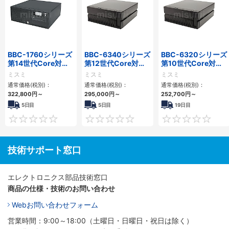
BBC-1760シリーズ
BBC-6340シリーズ
BBC-6320シリーズ
第14世代Core対応
第12世代Core対応
第10世代Core対応
小型フロアマウント
小型フロアマウント
小型フロアマウント
ミスミ
ミスミ
ミスミ
3PCIe
PC2PCI/2PCIe
FAPC 2PCI・2PCIe
通常価格(税別)：
通常価格(税別)：
通常価格(税別)：
322,800
円
～
295,000
円
～
252,700
円
～
5日目
5日目
19日目
0
0
技術サポート窓口
エレクトロニクス部品技術窓口
商品の仕様・技術のお問い合わせ
Webお問い合わせフォーム
営業時間：9:00～18:00（土曜日・日曜日・祝日は除く）