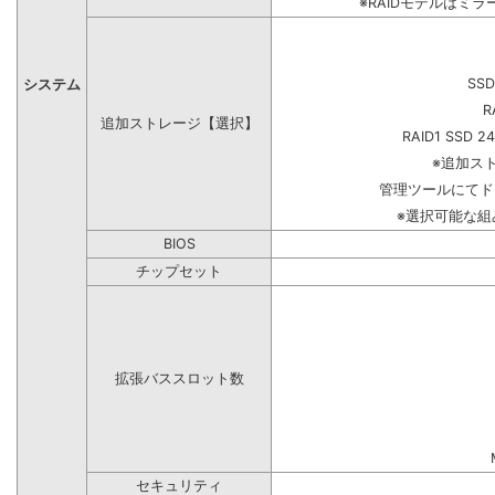
※RAIDモデルはミラ
SSD
システム
R
追加ストレージ【選択】
RAID1 SSD 2
※追加ス
管理ツールにてド
※選択可能な
BIOS
チップセット
拡張バススロット数
セキュリティ