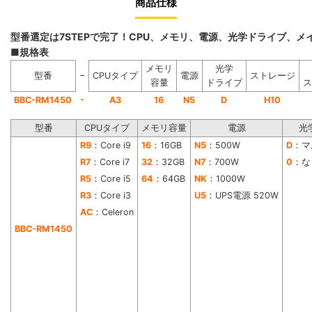
商品仕様
型番選定は7STEPで完了！CPU、メモリ、電源、光学ドライブ、
■規格表
メモリ
光学
−
型番
CPUタイプ
電源
ストレージ
容量
ドライブ
ス
-
BBC-RM1450
A3
16
N5
D
H10
型番
CPUタイプ
メモリ容量
電源
光
R9
：Core i9
16
：16GB
N5
：500W
D
：マ
R7
：Core i7
32
：32GB
N7
：700W
0
：な
R5
：Core i5
64
：64GB
NK
：1000W
R3
：Core i3
U5
：UPS電源 520W
AC
：Celeron
BBC-RM1450