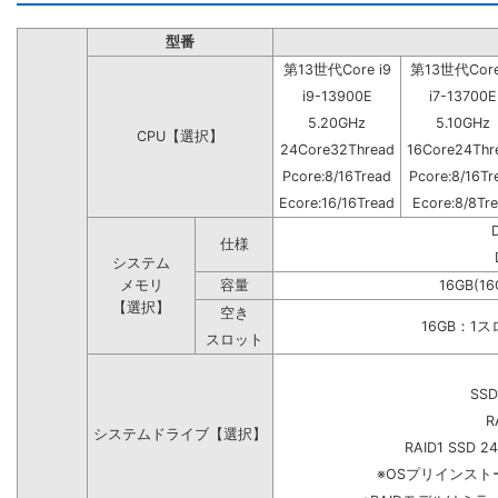
型番
第13世代Core i9
第13世代Core
i9-13900E
i7-13700E
5.20GHz
5.10GHz
CPU【選択】
24Core32Thread
16Core24Thr
Pcore:8/16Tread
Pcore:8/16Tr
Ecore:16/16Tread
Ecore:8/8Tr
仕様
システム
メモリ
容量
16GB(16
【選択】
空き
16GB：1
スロット
SSD
R
システムドライブ【選択】
RAID1 SSD 2
※OSプリインス