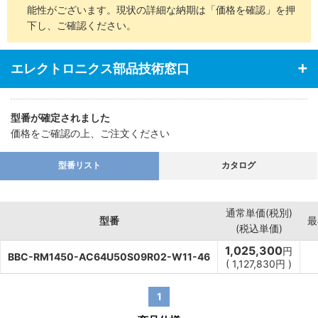
能性がございます。現状の詳細な納期は「価格を確認」を押
下し、ご確認ください。
エレクトロニクス部品技術窓口
型番が確定されました
価格をご確認の上、ご注文ください
型番リスト
カタログ
通常単価(税別)
型番
最
(税込単価)
1,025,300
円
BBC-RM1450-AC64U50S09R02-W11-46
(
1,127,830
円
)
1