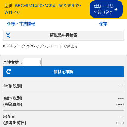
型番:
BBC-RM1450-AC64U50S09R02-
仕様・寸法

W11-46
で絞り込む
仕様・寸法情報
保存
類似品を再検索
※CADデータはPCでダウンロードできます
ご注文数：
価格を確認
単価(税別)
---
合計(税別)
---
(税込価格)
(
---
)
出荷日
---
(参考出荷日)
(---)