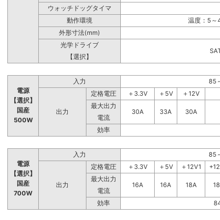
ウォッチドッグタイマ
動作環境
温度：5～4
外形寸法(mm)
光学ドライブ
S
【選択】
入力
85
電源
定格電圧
＋3.3V
＋5V
＋12V
【選択】
最大出力
国産
出力
30A
33A
30A
電流
500W
効率
入力
85
電源
定格電圧
＋3.3V
＋5V
＋12V1
+1
【選択】
最大出力
国産
出力
16A
16A
18A
1
電流
700W
効率
8