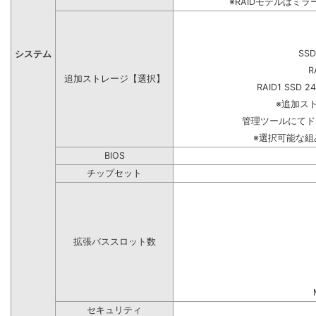
※RAIDモデルはミラ
SSD
システム
R
追加ストレージ【選択】
RAID1 SSD 2
※追加ス
管理ツールにてド
※選択可能な
BIOS
チップセット
拡張バススロット数
セキュリティ