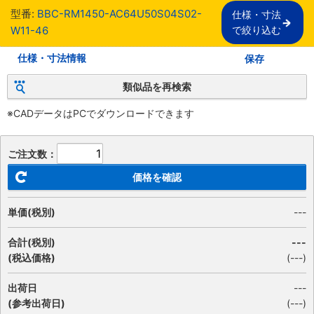
型番:
BBC-RM1450-AC64U50S04S02-
仕様・寸法

W11-46
で絞り込む
仕様・寸法情報
保存
類似品を再検索
※CADデータはPCでダウンロードできます
ご注文数：
価格を確認
単価(税別)
---
合計(税別)
---
(税込価格)
(
---
)
出荷日
---
(参考出荷日)
(---)