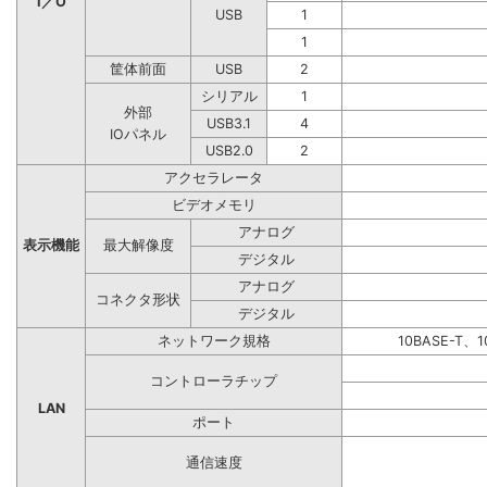
I／O
USB
1
1
筐体前面
USB
2
シリアル
1
外部
USB3.1
4
IOパネル
USB2.0
2
アクセラレータ
ビデオメモリ
アナログ
表示機能
最大解像度
デジタル
アナログ
コネクタ形状
デジタル
ネットワーク規格
10BASE-T、1
コントローラチップ
LAN
ポート
通信速度