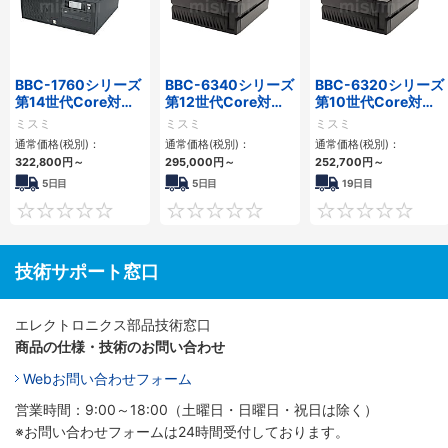
BBC-1760シリーズ
BBC-6340シリーズ
BBC-6320シリーズ
第14世代Core対応
第12世代Core対応
第10世代Core対応
小型フロアマウント
小型フロアマウント
小型フロアマウント
ミスミ
ミスミ
ミスミ
3PCIe
PC2PCI/2PCIe
FAPC 2PCI・2PCIe
通常価格(税別)：
通常価格(税別)：
通常価格(税別)：
322,800
円
～
295,000
円
～
252,700
円
～
5日目
5日目
19日目
0
0
技術サポート窓口
エレクトロニクス部品技術窓口
商品の仕様・技術のお問い合わせ
Webお問い合わせフォーム
営業時間：9:00～18:00（土曜日・日曜日・祝日は除く）
※お問い合わせフォームは24時間受付しております。