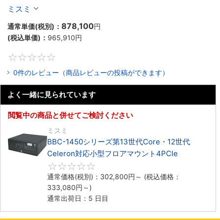
Celeron対応ラックマウント4PCIe
ミスミ
878,100
通常単価(税別)：
円
(税込単価)：
965,910
円
0
0件のレビュー（商品レビューの投稿ができます）
よく一緒に見られています
閲覧中の商品と併せてご検討ください
ミスミ
BBC-1450シリーズ第13世代Core・12世代
Celeron対応小型フロアマウント4PCIe
0
通常価格(税別)：
302,800
円
～
(税込価格：
333,080
円
～)
通常出荷日：5 日目