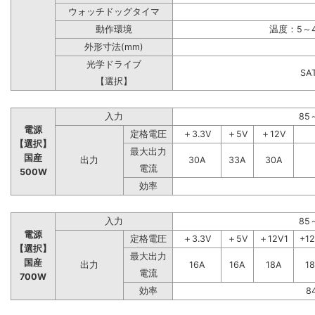
ウォッチドッグタイマ
動作環境
温度：5～4
外形寸法(mm)
光学ドライブ
S
【選択】
入力
85
電源
定格電圧
＋3.3V
＋5V
＋12V
【選択】
最大出力
国産
出力
30A
33A
30A
電流
500W
効率
入力
85
電源
定格電圧
＋3.3V
＋5V
＋12V1
+1
【選択】
最大出力
国産
出力
16A
16A
18A
1
電流
700W
効率
8