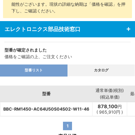
能性がございます。現状の詳細な納期は「価格を確認」を押
下し、ご確認ください。
エレクトロニクス部品技術窓口
型番が確定されました
価格をご確認の上、ご注文ください
型番リスト
カタログ
通常単価(税別)
型番
最
(税込単価)
878,100
円
BBC-RM1450-AC64U50S04S02-W11-46
(
965,910
円
)
1