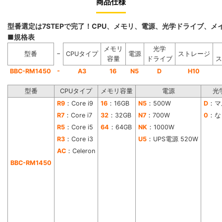
商品仕様
型番選定は7STEPで完了！CPU、メモリ、電源、光学ドライブ、
■規格表
メモリ
光学
−
型番
CPUタイプ
電源
ストレージ
容量
ドライブ
ス
-
BBC-RM1450
A3
16
N5
D
H10
型番
CPUタイプ
メモリ容量
電源
光
R9
：Core i9
16
：16GB
N5
：500W
D
：マ
R7
：Core i7
32
：32GB
N7
：700W
0
：な
R5
：Core i5
64
：64GB
NK
：1000W
R3
：Core i3
U5
：UPS電源 520W
AC
：Celeron
BBC-RM1450