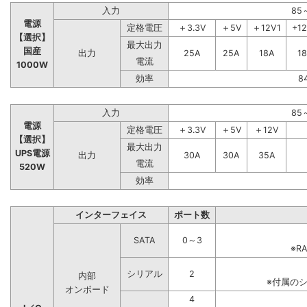
入力
85
電源
定格電圧
＋3.3V
＋5V
＋12V1
+1
【選択】
最大出力
国産
出力
25A
25A
18A
1
電流
1000W
効率
8
入力
85
電源
定格電圧
＋3.3V
＋5V
＋12V
【選択】
最大出力
UPS電源
出力
30A
30A
35A
電流
520W
効率
インターフェイス
ポート数
SATA
0～3
※R
シリアル
2
内部
※付属の
オンボード
4