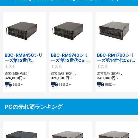
BBC-RM9450シリ
BBC-RM9740シリ
BBC-RM1760シリ
ーズ第13世代
ーズ 第12世代Core
ーズ第14世代Core
Core・12世代
対応ラックマウント
対応ラックマウント
ミスミ
ミスミ
ミスミ
Celeron対応ラック
FAPC4PCI・3PCIe
3PCIe
通常価格(税別)：
通常価格(税別)：
通常価格(税別)：
マウント4PCIe
326,800
円
～
329,000
円
～
340,800
円
～
5
日目～
19
日目～
5
日目～
PCの売れ筋ランキング