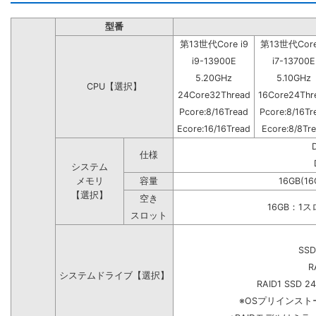
型番
第13世代Core i9
第13世代Core
i9-13900E
i7-13700E
5.20GHz
5.10GHz
CPU【選択】
24Core32Thread
16Core24Thr
Pcore:8/16Tread
Pcore:8/16Tr
Ecore:16/16Tread
Ecore:8/8Tr
仕様
システム
メモリ
容量
16GB(16
【選択】
空き
16GB：1
スロット
SSD
R
システムドライブ【選択】
RAID1 SSD 2
※OSプリインス