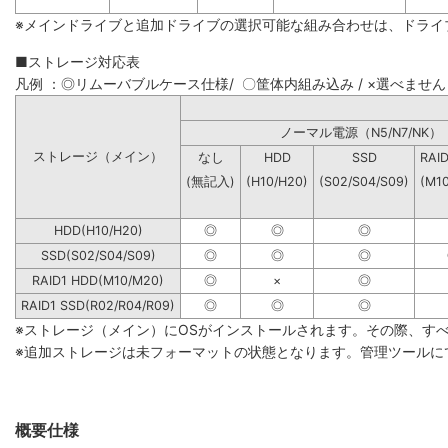
※メインドライブと追加ドライブの選択可能な組み合わせは、ドライ
■ストレージ対応表
凡例 ：◎リムーバブルケース仕様/ 〇筐体内組み込み / ×選べません
ノーマル電源（N5/N7
ストレージ（メイン）
なし
HDD
SSD
RAI
(無記入)
(H10/H20)
(S02/S04/S09)
(M1
HDD(H10/H20)
◎
◎
◎
SSD(S02/S04/S09)
◎
◎
◎
RAID1 HDD(M10/M20)
◎
×
◎
RAID1 SSD(R02/R04/R09)
◎
◎
◎
※ストレージ（メイン）にOSがインストールされます。その際、す
※追加ストレージは未フォーマットの状態となります。管理ツールに
概要仕様