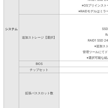
※OSプリインス
※RAIDモデルはミラ
SSD
システム
R
追加ストレージ【選択】
RAID1 SSD 2
※追加ス
管理ツールにてド
※選択可能な
BIOS
チップセット
拡張バススロット数