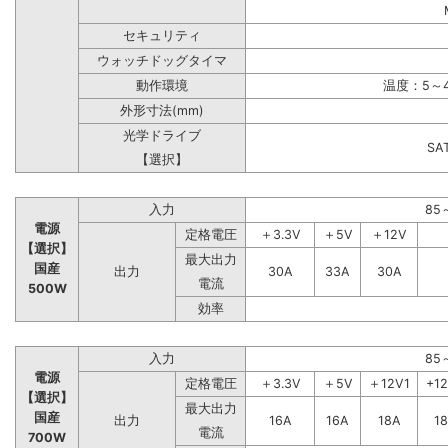
セキュリティ
ウォッチドッグタイマ
動作環境
温度：5～4
外形寸法(mm)
光学ドライブ
S
【選択】
入力
85
電源
定格電圧
＋3.3V
＋5V
＋12V
【選択】
最大出力
国産
出力
30A
33A
30A
電流
500W
効率
入力
85
電源
定格電圧
＋3.3V
＋5V
＋12V1
+1
【選択】
最大出力
国産
出力
16A
16A
18A
1
電流
700W