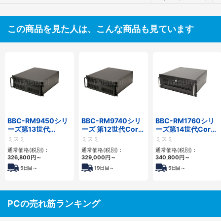
この商品を見た人は、こんな商品も見ています
BBC-RM9450シリ
BBC-RM9740シリ
BBC-RM1760シリ
ーズ第13世代
ーズ 第12世代Core
ーズ第14世代Core
Core・12世代
対応ラックマウント
対応ラックマウント
ミスミ
ミスミ
ミスミ
Celeron対応ラック
FAPC4PCI・3PCIe
3PCIe
通常価格(税別)：
通常価格(税別)：
通常価格(税別)：
マウント4PCIe
326,800
円
～
329,000
円
～
340,800
円
～
5
日目～
19
日目～
5
日目～
PCの売れ筋ランキング