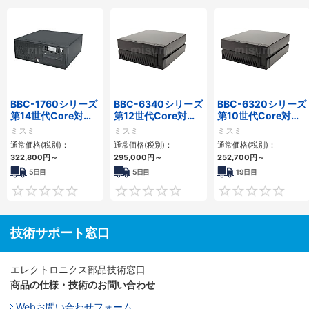
BBC-1760シリーズ
BBC-6340シリーズ
BBC-6320シリーズ
第14世代Core対応
第12世代Core対応
第10世代Core対応
小型フロアマウント
小型フロアマウント
小型フロアマウント
ミスミ
ミスミ
ミスミ
3PCIe
PC2PCI/2PCIe
FAPC 2PCI・2PCIe
通常価格(税別)：
通常価格(税別)：
通常価格(税別)：
322,800
円
～
295,000
円
～
252,700
円
～
5日目
5日目
19日目
0
0
技術サポート窓口
エレクトロニクス部品技術窓口
商品の仕様・技術のお問い合わせ
Webお問い合わせフォーム