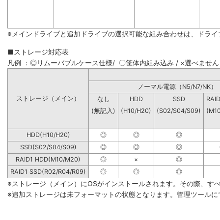
※メインドライブと追加ドライブの選択可能な組み合わせは、ドライ
■ストレージ対応表
凡例 ：◎リムーバブルケース仕様/ 〇筐体内組み込み / ×選べません
ノーマル電源（N5/N7
ストレージ（メイン）
なし
HDD
SSD
RAI
(無記入)
(H10/H20)
(S02/S04/S09)
(M1
HDD(H10/H20)
◎
◎
◎
SSD(S02/S04/S09)
◎
◎
◎
RAID1 HDD(M10/M20)
◎
×
◎
RAID1 SSD(R02/R04/R09)
◎
◎
◎
※ストレージ（メイン）にOSがインストールされます。その際、す
※追加ストレージは未フォーマットの状態となります。管理ツールに