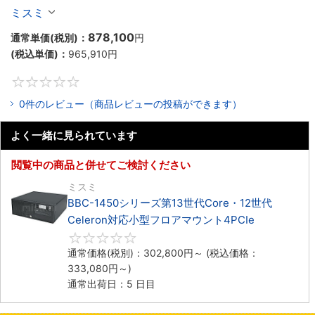
Celeron対応ラックマウント4PCIe
ミスミ
878,100
通常単価(税別)：
円
(税込単価)：
965,910
円
0
0件のレビュー（商品レビューの投稿ができます）
よく一緒に見られています
閲覧中の商品と併せてご検討ください
ミスミ
BBC-1450シリーズ第13世代Core・12世代
Celeron対応小型フロアマウント4PCIe
0
通常価格(税別)：
302,800
円
～
(税込価格：
333,080
円
～)
通常出荷日：5 日目