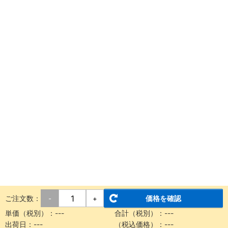
ご注文数：
価格を確認
-
+
単価（税別）：
---
合計（税別）：
---
出荷日：
---
（税込価格）：
---