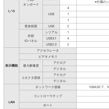
※付属の
オンボード
4
I／O
USB
1
1
筐体前面
USB
2
シリアル
1
外部
USB3.1
4
IOパネル
USB2.0
2
アクセラレータ
ビデオメモリ
アナログ
表示機能
最大解像度
デジタル
アナログ
コネクタ形状
デジタル
ネットワーク規格
10BASE-T、1
コントローラチップ
LAN
ポート