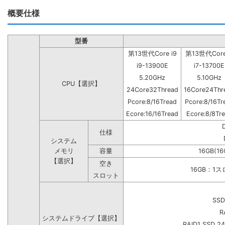
概要仕様
型番
第13世代Core i9
第13世代Core
i9-13900E
i7-13700E
5.20GHz
5.10GHz
CPU【選択】
24Core32Thread
16Core24Thr
Pcore:8/16Tread
Pcore:8/16Tr
Ecore:16/16Tread
Ecore:8/8Tr
仕様
システム
メモリ
容量
16GB(16
【選択】
空き
16GB：1
スロット
SSD
R
システムドライブ【選択】
RAID1 SSD 2