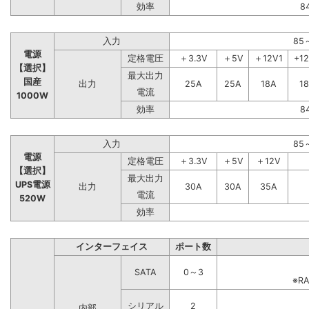
効率
8
入力
85
電源
定格電圧
＋3.3V
＋5V
＋12V1
+1
【選択】
最大出力
国産
出力
25A
25A
18A
1
電流
1000W
効率
8
入力
85
電源
定格電圧
＋3.3V
＋5V
＋12V
【選択】
最大出力
UPS電源
出力
30A
30A
35A
電流
520W
効率
インターフェイス
ポート数
SATA
0～3
※R
シリアル
2
内部