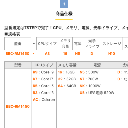
1
商品仕様
型番選定は7STEPで完了！CPU、メモリ、電源、光学ドライブ、
■規格表
メモリ
光学
−
型番
CPUタイプ
電源
ストレージ
容量
ドライブ
ス
-
BBC-RM1450
A3
16
N5
D
H10
型番
CPUタイプ
メモリ容量
電源
光
R9
：Core i9
16
：16GB
N5
：500W
D
：マ
R7
：Core i7
32
：32GB
N7
：700W
0
：な
R5
：Core i5
64
：64GB
NK
：1000W
R3
：Core i3
U5
：UPS電源 520W
AC
：Celeron
BBC-RM1450