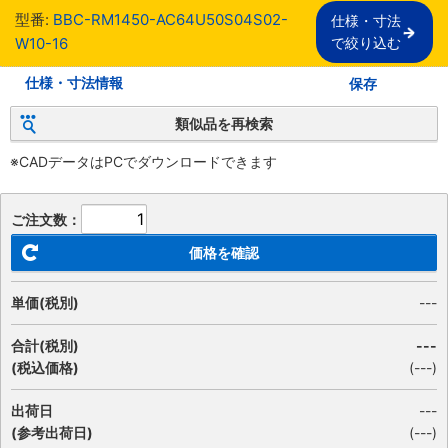
型番:
BBC-RM1450-AC64U50S04S02-
仕様・寸法

W10-16
で絞り込む
仕様・寸法情報
保存
類似品を再検索
※CADデータはPCでダウンロードできます
ご注文数：
価格を確認
単価(税別)
---
合計(税別)
---
(税込価格)
(
---
)
出荷日
---
(参考出荷日)
(---)