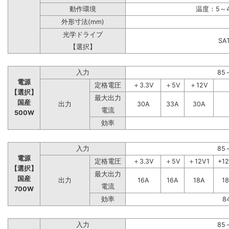
動作環境
温度：5～4
外形寸法(mm)
光学ドライブ
S
【選択】
入力
85
電源
定格電圧
＋3.3V
＋5V
＋12V
【選択】
最大出力
国産
出力
30A
33A
30A
電流
500W
効率
入力
85
電源
定格電圧
＋3.3V
＋5V
＋12V1
+1
【選択】
最大出力
国産
出力
16A
16A
18A
1
電流
700W
効率
8
入力
85