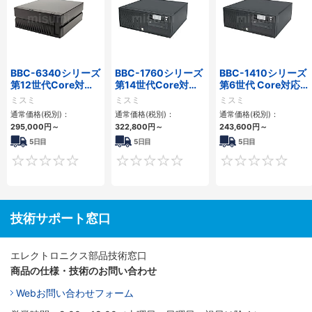
BBC-6340シリーズ
BBC-1760シリーズ
BBC-1410シリーズ
第12世代Core対応
第14世代Core対応
第6世代 Core対応フ
小型フロアマウント
小型フロアマウント
ロアマウントFAPC
ミスミ
ミスミ
ミスミ
PC2PCI/2PCIe
3PCIe
3PCI・3PCIe
通常価格(税別)：
通常価格(税別)：
通常価格(税別)：
295,000
円
～
322,800
円
～
243,600
円
～
5日目
5日目
5日目
0
0
技術サポート窓口
エレクトロニクス部品技術窓口
商品の仕様・技術のお問い合わせ
Webお問い合わせフォーム