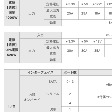
電源
定格電圧
＋3.3V
＋5V
＋12V1
+1
【選択】
最大出力
国産
出力
25A
25A
18A
1
電流
1000W
効率
8
入力
85
電源
定格電圧
＋3.3V
＋5V
＋12V
【選択】
最大出力
UPS電源
出力
30A
30A
35A
電流
520W
効率
インターフェイス
ポート数
SATA
0～3
※R
シリアル
2
内部
※付属の
オンボード
4
I／O
USB
1