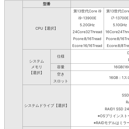
型番
第13世代Core i9
第13世代Core
i9-13900E
i7-13700E
5.20GHz
5.10GHz
CPU【選択】
24Core32Thread
16Core24Thr
Pcore:8/16Tread
Pcore:8/16Tr
Ecore:16/16Tread
Ecore:8/8Tr
仕様
システム
メモリ
容量
16GB(16
【選択】
空き
16GB：1
スロット
SSD
R
システムドライブ【選択】
RAID1 SSD 2
※OSプリインス
※RAIDモデルはミラ