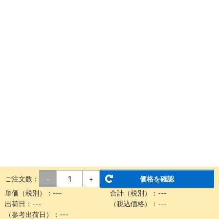
ご注文数：
価格を確認
-
+
単価（税別）：
---
合計（税別）：
---
出荷日：
---
（税込価格）：
---
（参考出荷日）：
---