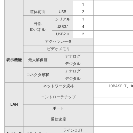
1
筐体前面
USB
2
シリアル
1
外部
USB3.1
4
IOパネル
USB2.0
2
アクセラレータ
ビデオメモリ
アナログ
表示機能
最大解像度
デジタル
アナログ
コネクタ形状
デジタル
ネットワーク規格
10BASE-T、1
コントローラチップ
LAN
ポート
通信速度
ラインOUT