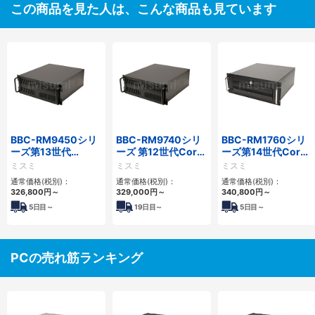
この商品を見た人は、こんな商品も見ています
BBC-RM9450シリ
BBC-RM9740シリ
BBC-RM1760シリ
ーズ第13世代
ーズ 第12世代Core
ーズ第14世代Core
Core・12世代
対応ラックマウント
対応ラックマウント
ミスミ
ミスミ
ミスミ
Celeron対応ラック
FAPC4PCI・3PCIe
3PCIe
通常価格(税別)：
通常価格(税別)：
通常価格(税別)：
マウント4PCIe
326,800
円
～
329,000
円
～
340,800
円
～
5
日目～
19
日目～
5
日目～
PCの売れ筋ランキング