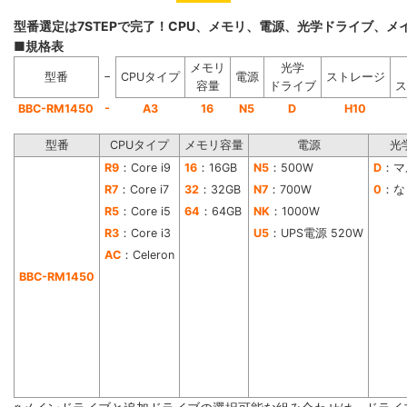
型番選定は7STEPで完了！CPU、メモリ、電源、光学ドライブ、
■規格表
メモリ
光学
−
型番
CPUタイプ
電源
ストレージ
容量
ドライブ
ス
-
BBC-RM1450
A3
16
N5
D
H10
型番
CPUタイプ
メモリ容量
電源
光
R9
：Core i9
16
：16GB
N5
：500W
D
：マ
R7
：Core i7
32
：32GB
N7
：700W
0
：な
R5
：Core i5
64
：64GB
NK
：1000W
R3
：Core i3
U5
：UPS電源 520W
AC
：Celeron
BBC-RM1450