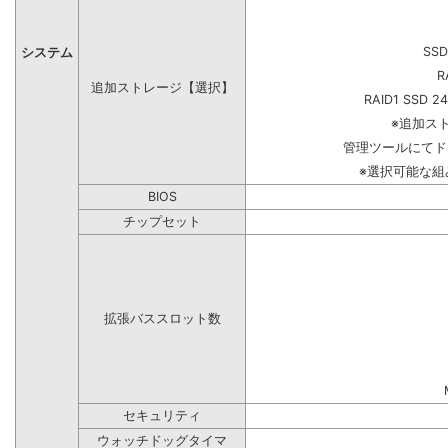
SSD
システム
R
追加ストレージ【選択】
RAID1 SSD 2
※追加ス
管理ツールにてド
※選択可能な
BIOS
チップセット
拡張バススロット数
セキュリティ
ウォッチドッグタイマ