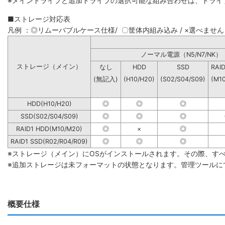
※メインドライブと追加ドライブの選択可能な組み合わせは、ドライ
■ストレージ対応表
凡例 ：◎リムーバブルケース仕様/ 〇筐体内組み込み / ×選べません
ノーマル電源（N5/N7
ストレージ（メイン）
なし
HDD
SSD
RAI
(無記入)
(H10/H20)
(S02/S04/S09)
(M1
HDD(H10/H20)
◎
◎
◎
SSD(S02/S04/S09)
◎
◎
◎
RAID1 HDD(M10/M20)
◎
×
◎
RAID1 SSD(R02/R04/R09)
◎
◎
◎
※ストレージ（メイン）にOSがインストールされます。その際、す
※追加ストレージは未フォーマットの状態となります。管理ツールに
概要仕様