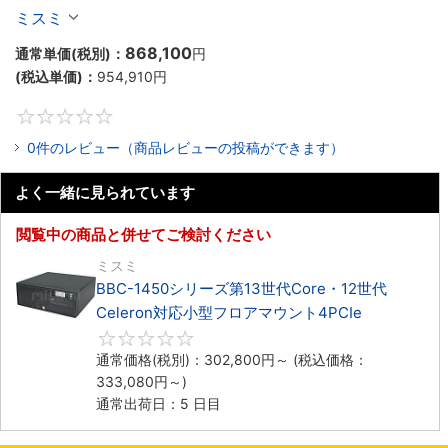
Celeron対応ラックマウント4PCIe
ミスミ
868,100
通常単価(税別)：
円
(税込単価)：
954,910
円
0
0件のレビュー（商品レビューの投稿ができます）
よく一緒に見られています
閲覧中の商品と併せてご検討ください
ミスミ
BBC-1450シリーズ第13世代Core・12世代
Celeron対応小型フロアマウント4PCIe
0
通常価格(税別)：
302,800
円
～
(税込価格：
333,080
円
～)
通常出荷日：5 日目