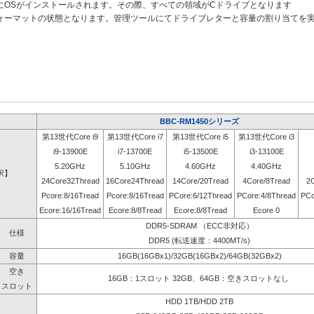
にOSがインストールされます。その際、すべての領域がCドライブとなります
ォーマットの状態となります。管理ツールにてドライブレターと容量の割り当てを
BBC-RM1450シリーズ
第13世代Core i9
第13世代Core i7
第13世代Core i5
第13世代Core i3
i9-13900E
i7-13700E
i5-13500E
i3-13100E
5.20GHz
5.10GHz
4.60GHz
4.40GHz
択】
24Core32Thread
16Core24Thread
14Core/20Tread
4Core/8Tread
2
Pcore:8/16Tread
Pcore:8/16Tread
PCore:6/12Thread
PCore:4/8Thread
PCo
Ecore:16/16Tread
Ecore:8/8Tread
Ecore:8/8Tread
Ecore 0
DDR5-SDRAM （ECC非対応）
仕様
DDR5 (転送速度：4400MT/s)
容量
16GB(16GBx1)/32GB(16GBx2)/64GB(32GBx2)
空き
16GB：1スロット 32GB、64GB：空きスロットなし
スロット
HDD 1TB/HDD 2TB