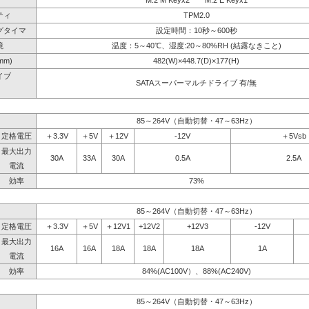
M.2 M Keyx2 M.2 E Keyx1
ティ
TPM2.0
グタイマ
設定時間：10秒～600秒
境
温度：5～40℃、湿度:20～80%RH (結露なきこと)
mm)
482(W)×448.7(D)×177(H)
イブ
SATAスーパーマルチドライブ 有/無
】
85～264V（自動切替・47～63Hz）
定格電圧
＋3.3V
＋5V
＋12V
-12V
＋5Vsb
最大出力
30A
33A
30A
0.5A
2.5A
電流
効率
73%
85～264V（自動切替・47～63Hz）
定格電圧
＋3.3V
＋5V
＋12V1
+12V2
+12V3
-12V
最大出力
16A
16A
18A
18A
18A
1A
電流
効率
84%(AC100V）、88%(AC240V)
85～264V（自動切替・47～63Hz）