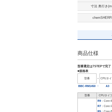
HDD 1TB
寸法 奥行き(m
解除
chemSHERP
出荷日
すべて
5日以内
商品仕様
型番選定は7STEPで完
■規格表
型番
−
CPUタ
-
BBC-RM1450
A3
型番
CPUタイ
R9
：Core i
R7
：Core i
R5
：Core i