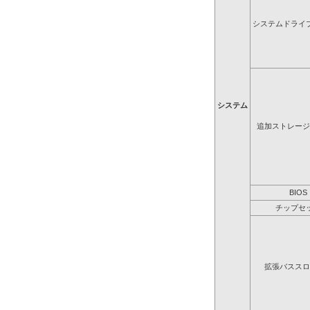
システムドライ
システム
追加ストレージ
BIOS
チップセ
拡張バススロ