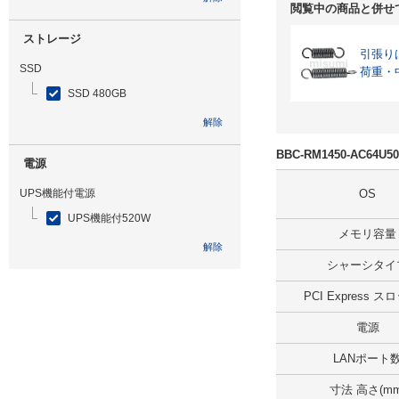
閲覧中の商品と併せ
ストレージ
引張り
SSD
荷重・
SSD 480GB
解除
BBC-RM1450-AC64U
電源
UPS機能付電源
OS
UPS機能付520W
メモリ容量
解除
シャーシタイ
光学ドライブ
PCI Express 
無
電源
解除
LANポート
寸法 高さ(mm
追加ストレージ