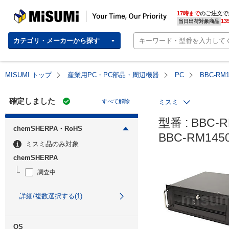
MISUMI | Your Time, Our Priority
17時まで
のご注文で
13
当日出荷対象商品
カテゴリ・メーカーから探す
MISUMI トップ
産業用PC・PC部品・周辺機器
PC
BBC-RM
確定しました
すべて解除
ミスミ
型番 : BBC-R
chemSHERPA・RoHS
BBC-RM14
ミスミ品のみ対象
chemSHERPA
調査中
詳細/複数選択する(1)
OS