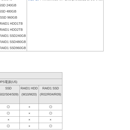
SD 240GB
SD 480GB
SSD 960GB
RAID1 HDD1TB
RAID1 HDD2TB
RAID1 SSD240GB
RAID1 SSD480GB
RAID1 SSD960GB
UPS電源(U5)
SSD
RAID1 HDD
RAID1 SSD
S02/S04/S09)
(M10/M20)
(R02/R04/R09)
◎
×
◎
◎
×
◎
×
×
×
◎
×
◎