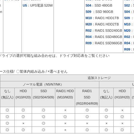
3
U5
：UPS電源 520W
S04
：SSD 480GB
S02
：S
on
S09
：SSD 960GB
S04
：S
M10
：RAID1 HDD1TB
S09
：
M20
：RAID1 HDD2TB
M10
：
R02
：RAID1 SSD240GB
M20
：
R04
：RAID1 SSD480GB
R02
：
R09
：RAID1 SSD960GB
R04
：
R09
：
ドライブの選択可能な組み合わせは、ドライブ対応表をご覧ください
ス仕様/ 〇筐体内組み込み / ×選べません
追加ストレージ
ノーマル電源（N5/N7/NK）
なし
HDD
SSD
RAID1 HDD
RAID1
なし
HDD
(無記入)
(H10/H20)
(S02/S04/S09)
(M10/M20)
SSD
(無記入)
(H10/H20)
(
(R02/R04/R09)
◎
◎
◎
×
◎
◎
×
◎
◎
◎
◎
◎
◎
◎
◎
×
◎
×
×
×
×
◎
◎
◎
×
◎
◎
◎