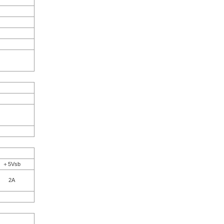
＋5Vsb
2A