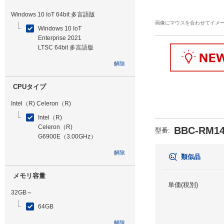
Windows 10 IoT 64bit 多言語版
画像にマウスを合わせてイメ
Windows 10 IoT
Enterprise 2021
LTSC 64bit 多言語版
解除
CPUタイプ
Intel（R) Celeron（R)
Intel（R)
Celeron（R)
BBC-RM14
型番
:
G6900E（3.00GHz）
解除
類似品
メモリ容量
単価(税別)
32GB～
64GB
解除