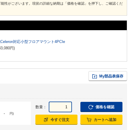
可能性がございます。現状の詳細な納期は「価格を確認」を押下し、ご確認くだ
代Celeron対応小型フロアマウント4PCIe
33,080
円
)
My部品表保存
数量：
価格を確認
-
円
)
今すぐ注文
カートへ追加