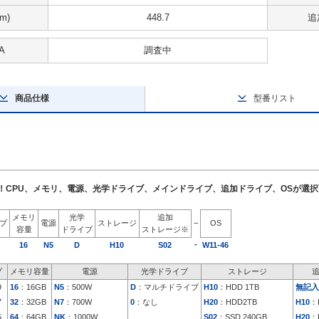
m)
448.7
追
A
調査中
商品仕様
型番リスト
了！CPU、メモリ、電源、光学ドライブ、メインドライブ、追加ドライブ、OSが選
メモリ
光学
追加
イプ
電源
ストレージ
−
OS
容量
ドライブ
ストレージ※
-
16
N5
D
H10
S02
W11-46
プ
メモリ容量
電源
光学ドライブ
ストレージ
9
16
：16GB
N5
：500W
D
：マルチドライブ
H10
：HDD 1TB
無記入
7
32
：32GB
N7
：700W
0
：なし
H20
：HDD2TB
H10
：
5
64
：64GB
NK
：1000W
S02
：SSD 240GB
H20
：