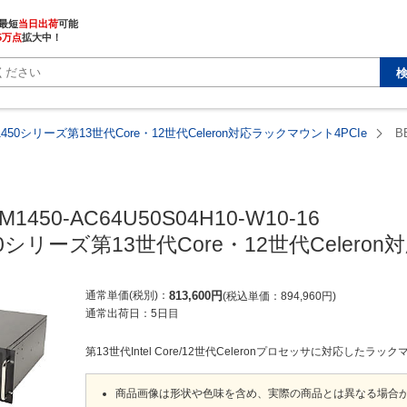
最短
当日出荷
5万点
拡大中！
1450シリーズ第13世代Core・12世代Celeron対応ラックマウント4PCIe
B
M1450-AC64U50S04H10-W10-16

50シリーズ第13世代Core・12世代Celero
通常単価(税別)
813,600
円
税込単価
894,960
円
通常出荷日：
5日目
第13世代Intel Core/12世代Celeronプロセッサに対応したラ
商品画像は形状や色味を含め、実際の商品とは異なる場合