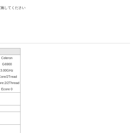
実施してください
Celeron
G6900
3.00GHz
Core/2Tread
re:2/2Thread
Ecore 0