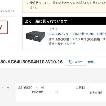
受注状況により、最短納期がカタログ表記よりも長くなる
さい。
ージを拡大する
よく一緒に見られています
ミスミ
BBC-1450シリーズ第13世代Core・12世
通常価格(税別)：
302,800
円
(税込価格：
3
通常出荷日：5 日目
50-AC64U50S04H10-W10-16
コピー
解除
-
円
合計(税別)
-
円
出荷日
-
(税込価格：
-
円
)
(参考出荷日：