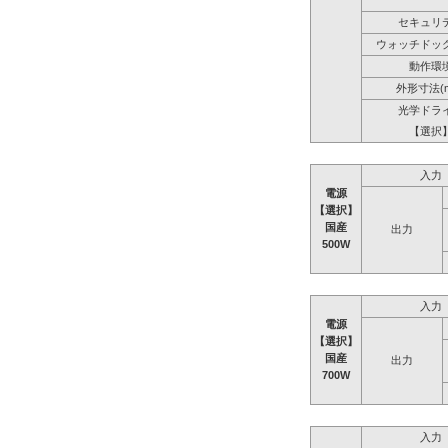
セキュリ
ウォッチドッ
動作環
外形寸法(
光学ドラ
【選択
入力
電源
【選択】
国産
出力
500W
入力
電源
【選択】
国産
出力
700W
入力