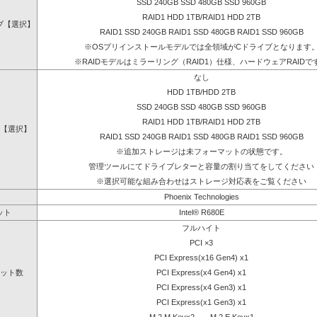
SSD 240GB SSD 480GB SSD 960GB
RAID1 HDD 1TB/RAID1 HDD 2TB
ブ【選択】
RAID1 SSD 240GB RAID1 SSD 480GB RAID1 SSD 960GB
※OSプリインストールモデルでは全領域がCドライブとなります
※RAIDモデルはミラーリング（RAID1）仕様、ハードウェアRAIDで
なし
HDD 1TB/HDD 2TB
SSD 240GB SSD 480GB SSD 960GB
RAID1 HDD 1TB/RAID1 HDD 2TB
【選択】
RAID1 SSD 240GB RAID1 SSD 480GB RAID1 SSD 960GB
※追加ストレージは未フォーマットの状態です。
管理ツールにてドライブレターと容量の割り当てをしてください
※選択可能な組み合わせはストレージ対応表をご覧ください
Phoenix Technologies
ット
Intel® R680E
フルハイト
PCI ×3
PCI Express(x16 Gen4) x1
ット数
PCI Express(x4 Gen4) x1
PCI Express(x4 Gen3) x1
PCI Express(x1 Gen3) x1