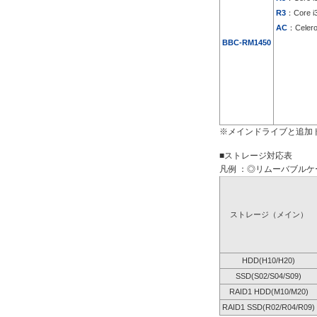
R3
：Core i
AC
：Celer
BBC-RM1450
※メインドライブと追加
■ストレージ対応表
凡例 ：◎リムーバブルケー
ストレージ（メイン）
HDD(H10/H20)
SSD(S02/S04/S09)
RAID1 HDD(M10/M20)
RAID1 SSD(R02/R04/R09)