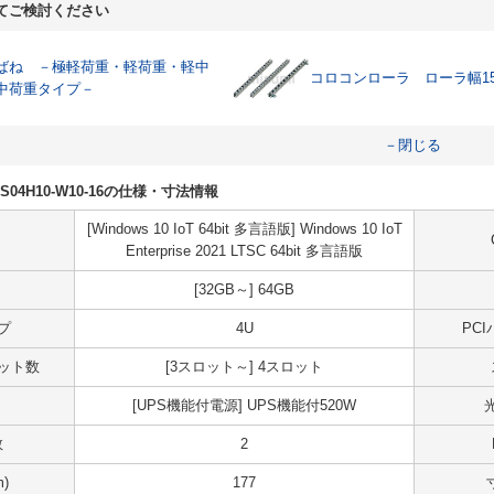
てご検討ください
ばね －極軽荷重・軽荷重・軽中
コロコンローラ ローラ幅1
中荷重タイプ－
－閉じる
50S04H10-W10-16の仕様・寸法情報
[Windows 10 IoT 64bit 多言語版] Windows 10 IoT
Enterprise 2021 LTSC 64bit 多言語版
[32GB～] 64GB
プ
4U
PC
スロット数
[3スロット～] 4スロット
[UPS機能付電源] UPS機能付520W
数
2
)
177