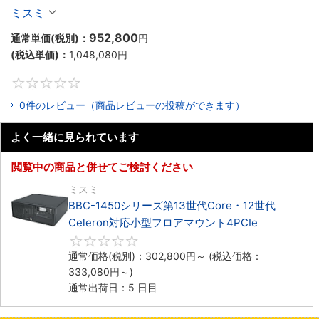
Celeron対応ラックマウント4PCIe
ミスミ
952,800
通常単価(税別)：
円
(税込単価)：
1,048,080
円
0
0件のレビュー（商品レビューの投稿ができます）
よく一緒に見られています
閲覧中の商品と併せてご検討ください
ミスミ
BBC-1450シリーズ第13世代Core・12世代
Celeron対応小型フロアマウント4PCIe
0
通常価格(税別)：
302,800
円
～
(税込価格：
333,080
円
～)
通常出荷日：5 日目