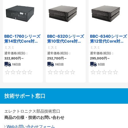
BBC-1760シリーズ
BBC-6320シリーズ
BBC-6340シリーズ
第14世代Core対応
第10世代Core対応
第12世代Core対応
小型フロアマウント
小型フロアマウント
小型フロアマウント
ミスミ
ミスミ
ミスミ
3PCIe
FAPC 2PCI・2PCIe
PC2PCI/2PCIe
通常価格(税別)：
通常価格(税別)：
通常価格(税別)：
322,800
円
～
252,700
円
～
295,000
円
～
19日目
19日目
5日目
0
0
技術サポート窓口
エレクトロニクス部品技術窓口
商品の仕様・技術のお問い合わせ
Webお問い合わせフォーム