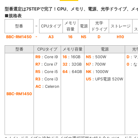
型番選定は7STEPで完了！CPU、メモリ、電源、光学ドライブ、
■規格表
メモリ
光学
−
型番
CPUタイプ
電源
ストレージ
容量
ドライブ
ス
-
BBC-RM1450
A3
16
N5
D
H10
型番
CPUタイプ
メモリ容量
電源
光
R9
：Core i9
16
：16GB
N5
：500W
D
：マ
R7
：Core i7
32
：32GB
N7
：700W
0
：な
R5
：Core i5
64
：64GB
NK
：1000W
R3
：Core i3
U5
：UPS電源 520W
AC
：Celeron
BBC-RM1450