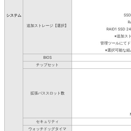
SSD
システム
R
追加ストレージ【選択】
RAID1 SSD 2
※追加ス
管理ツールにてド
※選択可能な
BIOS
チップセット
拡張バススロット数
セキュリティ
ウォッチドッグタイマ