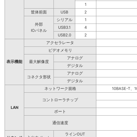
1
筐体前面
USB
2
シリアル
1
外部
USB3.1
4
IOパネル
USB2.0
2
アクセラレータ
ビデオメモリ
アナログ
表示機能
最大解像度
デジタル
アナログ
コネクタ形状
デジタル
ネットワーク規格
10BASE-T、1
コントローラチップ
LAN
ポート
通信速度
ラインOUT