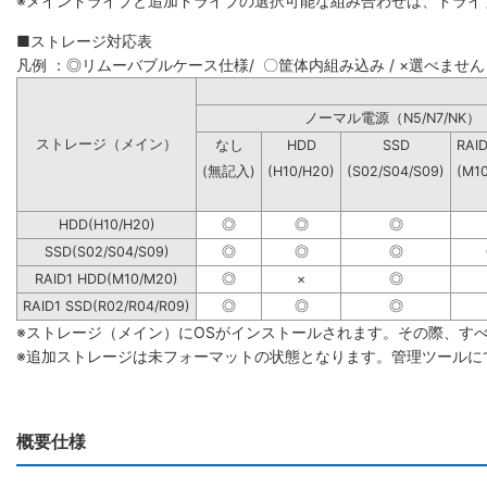
※メインドライブと追加ドライブの選択可能な組み合わせは、ドライ
■ストレージ対応表
凡例 ：◎リムーバブルケース仕様/ 〇筐体内組み込み / ×選べません
ノーマル電源（N5/N7
ストレージ（メイン）
なし
HDD
SSD
RAI
(無記入)
(H10/H20)
(S02/S04/S09)
(M1
HDD(H10/H20)
◎
◎
◎
SSD(S02/S04/S09)
◎
◎
◎
RAID1 HDD(M10/M20)
◎
×
◎
RAID1 SSD(R02/R04/R09)
◎
◎
◎
※ストレージ（メイン）にOSがインストールされます。その際、す
※追加ストレージは未フォーマットの状態となります。管理ツールに
概要仕様