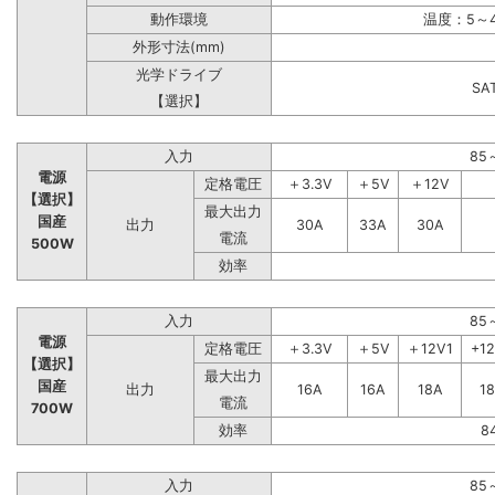
動作環境
温度：5～4
外形寸法(mm)
光学ドライブ
S
【選択】
入力
85
電源
定格電圧
＋3.3V
＋5V
＋12V
【選択】
最大出力
国産
出力
30A
33A
30A
電流
500W
効率
入力
85
電源
定格電圧
＋3.3V
＋5V
＋12V1
+1
【選択】
最大出力
国産
出力
16A
16A
18A
1
電流
700W
効率
8
入力
85