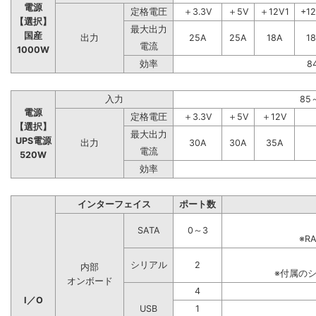
電源
定格電圧
＋3.3V
＋5V
＋12V1
+1
【選択】
最大出力
国産
出力
25A
25A
18A
1
電流
1000W
効率
8
入力
85
電源
定格電圧
＋3.3V
＋5V
＋12V
【選択】
最大出力
UPS電源
出力
30A
30A
35A
電流
520W
効率
インターフェイス
ポート数
SATA
0～3
※R
シリアル
2
内部
※付属の
オンボード
4
I／O
USB
1