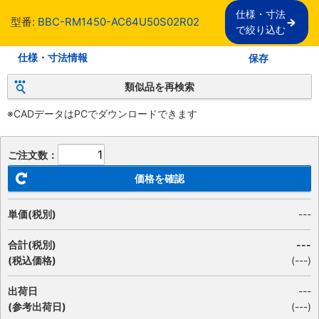
仕様・寸法

型番:
BBC-RM1450-AC64U50S02R02
で絞り込む
仕様・寸法情報
保存
類似品を再検索
※CADデータはPCでダウンロードできます
ご注文数：
価格を確認
単価(税別)
---
合計(税別)
---
(税込価格)
(
---
)
出荷日
---
(参考出荷日)
(---)