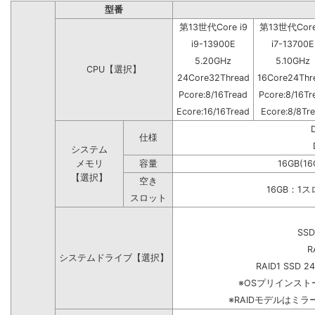
型番
第13世代Core i9
第13世代Core
i9-13900E
i7-13700E
5.20GHz
5.10GHz
CPU【選択】
24Core32Thread
16Core24Thr
Pcore:8/16Tread
Pcore:8/16Tr
Ecore:16/16Tread
Ecore:8/8Tr
仕様
システム
メモリ
容量
16GB(16
【選択】
空き
16GB：1
スロット
SSD
R
システムドライブ【選択】
RAID1 SSD 2
※OSプリインス
※RAIDモデルはミラ