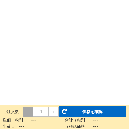
ご注文数：
価格を確認
-
+
単価（税別）：
---
合計（税別）：
---
出荷日：
---
（税込価格）：
---