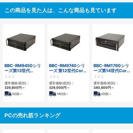
この商品を見た人は、こんな商品も見ています
BBC-RM9450シリ
BBC-RM9740シリ
BBC-RM1760シリ
ーズ第13世代
ーズ 第12世代Core
ーズ第14世代Core
Core・12世代
対応ラックマウント
対応ラックマウント
ミスミ
ミスミ
ミスミ
Celeron対応ラック
FAPC4PCI・3PCIe
3PCIe
通常価格(税別)：
通常価格(税別)：
通常価格(税別)：
マウント4PCIe
326,800
円
～
329,000
円
～
340,800
円
～
5
日目～
19
日目～
5
日目～
PCの売れ筋ランキング